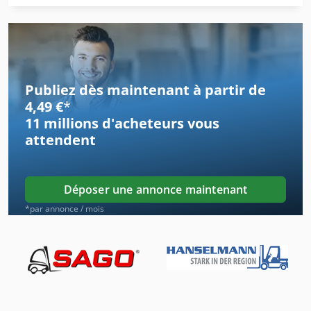
Plateau De Carrousel
Plateau De Sol De Compartiment
Plateaux De Baguette
Publiez dès maintenant à partir de
Remorque De Camion
4,49 €
*
11 millions d'acheteurs
vous
Remorque De Chantier
attendent
Remorque Pour
Semi Remorque
Déposer une annonce maintenant
Semi Remorque Benne
*par annonce / mois
Tracteur Communal
Tracteur De Montagne
Tracteur De Pelouse