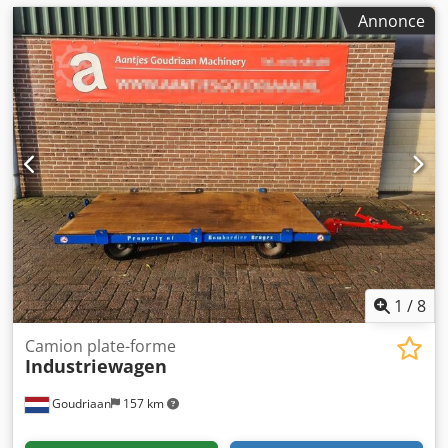
Annonce
1
/
8
Camion plate-forme
Industriewagen
Goudriaan
157 km