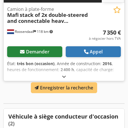
Camion à plate-forme
Mafi
stack of 2x double-steered
and connectable heav...
7 350 €
Roosendaal
118 km
à négocier hors TVA
Demander
Appel
État:
très bon (occasion)
, Année de construction:
2016
,
heures de fonctionnement:
2 400 h
, capacité de charge:
6 000 kg
, type de carburant:
électrique
, couleur:
rouge
,
Remorques porte-charges lourdes MAFI 2016 à double
Enregistrer la recherche
direction et aptes à l'attelage (plancher : 250x130 cm),
capacité de charge 6 000 kg, 9 unités disponibles =
Informations complémentaires = Informations générales
Année de fabrication : sept. 2016 Année modèle : 2016
Configuration des essieux Essieu avant : Directionnel
Véhicule à siège conducteur d'occasion
Essieu arrière : Directionnel Poids Poids à vide : 525 kg
(2)
Poids total autorisé : 6 525 kg Fonctionnalités Marque de la