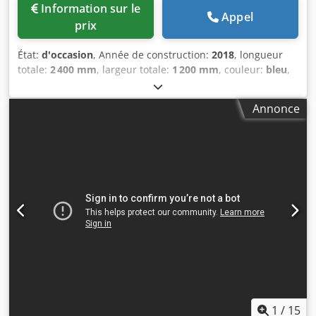
Information sur le
Appel
prix
État:
d'occasion
, Année de construction:
2018
, longueur
totale:
2 400 mm
, largeur totale:
1 200 mm
, couleur:
bleu
,
Chariot industriel • Capacité de charge : 3000 kg •
Dimensions : 2400x1200 mm • Hauteur du plancher de
Annonce
chargement : 310 mm • Roues pleines : 300 x120 mm •
Double essieu pivotant • Suivi de voie • Timon à l'avant et à
l'arrière • Timon extensible et repliable • Plancher en bois
(amovible) • Presque pas utilisé • Plusieurs exemplaires en
stock État : Occasion Dcjdozblu Ujpfx Ap Ask Année de
fabrication : 2018
1
/
15