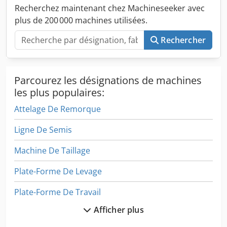
carrosserie : MAFI 1060/6t État État technique : Très bon
Recherchez maintenant chez Machineseeker avec
Djdpfx Ajxztadop Aock État visuel : Très bon Informations
plus de 200 000 machines utilisées.
complémentaires Veuillez contacter Arne Honingh pour
plus de renseignements.
Rechercher
Parcourez les désignations de machines
les plus populaires:
Attelage De Remorque
Ligne De Semis
Machine De Taillage
Plate-Forme De Levage
Plate-Forme De Travail
Afficher plus
Plate-Forme De Travail De Remorque