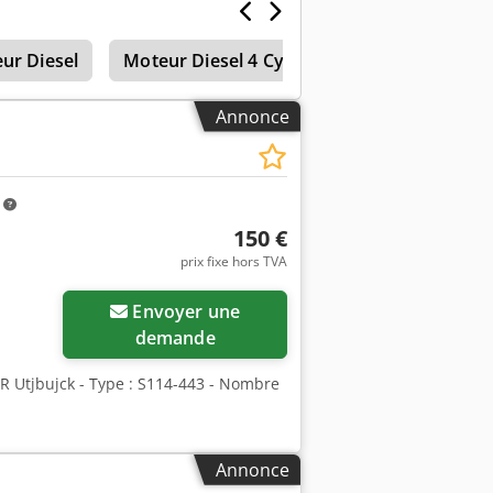
ur Diesel
Moteur Diesel 4 Cylindre
Moteur Diesel
Annonce
m
150 €
prix fixe hors TVA
Envoyer une
demande
 R Utjbujck - Type : S114-443 - Nombre
Annonce