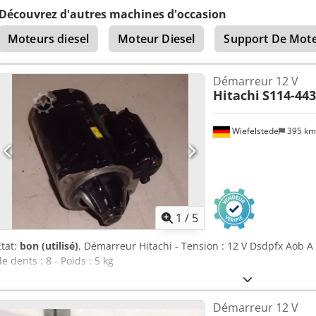
Découvrez d'autres machines d'occasion
Moteurs diesel
Moteur Diesel
Support De Mote
Démarreur 12 V
Hitachi
S114-443
Wiefelstede
395 k
1
/
5
État:
bon (utilisé)
, Démarreur Hitachi - Tension : 12 V Dsdpfx Aob A
de dents : 8 - Poids : 5 kg
Démarreur 12 V