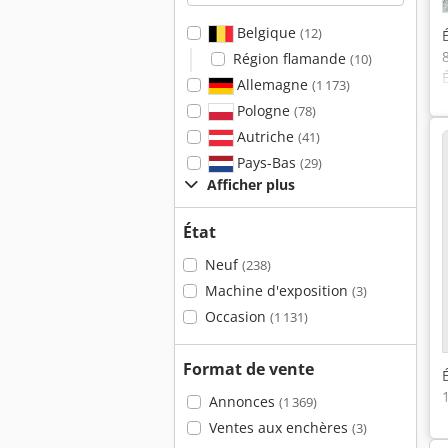
Belgique
(12)
Région flamande
(10)
Allemagne
(1 173)
Pologne
(78)
Autriche
(41)
Pays-Bas
(29)
Afficher plus
État
Neuf
(238)
Machine d'exposition
(3)
Occasion
(1 131)
Format de vente
Annonces
(1 369)
Ventes aux enchères
(3)