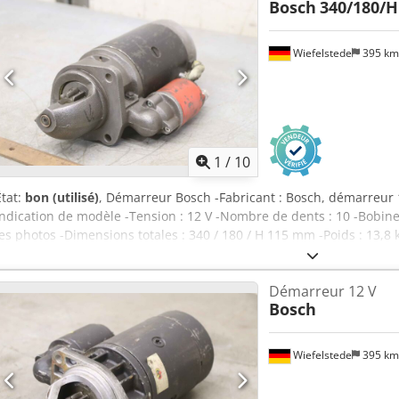
Bosch
340/180/
Wiefelstede
395 k
1
/
10
État:
bon (utilisé)
, Démarreur Bosch -Fabricant : Bosch, démarreur
indication de modèle -Tension : 12 V -Nombre de dents : 10 -Bobine
les photos -Dimensions totales : 340 / 180 / H 115 mm -Poids : 13,8
Démarreur 12 V
Bosch
Wiefelstede
395 k