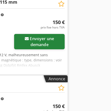
H115 mm
m
150 €
prix fixe hors TVA
Envoyer une
demande
 12 V, malheureusement sans
 magnétique : type, dimensions : voir
 kg Djdpfjit Rmfex Abusck
Annonce
m
150 €