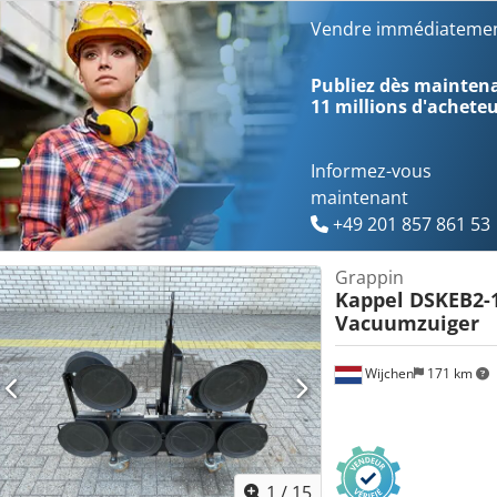
Batterie 12 volts * Système d'aspiration double * Chargeur intégré 
à 360° * Inclinaison à 90° * Poids : 85 kg
Vendre immédiatemen
Publiez dès maintenan
11 millions d'achete
Informez-vous
maintenant
+49 201 857 861 53
Grappin
Kappel DSKEB2-
Vacuumzuiger
Wijchen
171 km
1
/
15