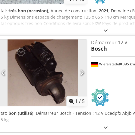
État:
très bon (occasion)
, Année de construction:
2021
, Domaine d'a
85 kg Dimensions espace de chargement: 135 x 65 x 110 cm Marquag
État optique: très bon Conditions de livraison: EXW Pays de product
Machinery pour plus d'informations Aspirateur Kappel DSKEB2-12V
Batterie 12 volts * Système d'aspiration double * Chargeur intégré 
Démarreur 12 V
à 360° * Inclinaison à 90° * Poids : 85 kg
Bosch
Wiefelstede
395 k
1
/
5
État:
bon (utilisé)
, Démarreur Bosch - Tension : 12 V Dcedpfx Abjb A 
15 kg