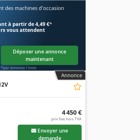
* Capacité de levage : 600 kg * Rotation
t des machines d'occasion
t à partir de 4,49 €
*
urs
vous attendent
Déposer une annonce
maintenant
*par annonce / mois
Annonce
12V
4 450 €
prix fixe hors TVA
Envoyer une
demande