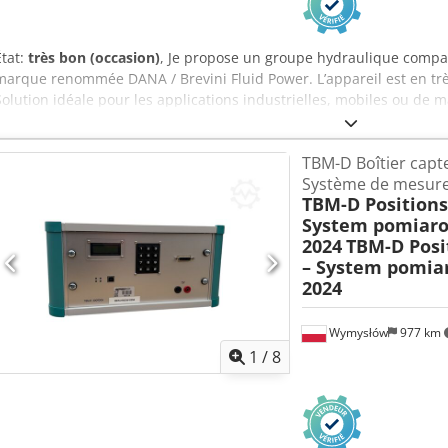
État:
très bon (occasion)
, Je propose un groupe hydraulique compac
marque renommée DANA / Brevini Fluid Power. L’appareil est en très
Solution idéale pour les applications industrielles, mobiles ou de 
techniques : Fabricant : Dana SAC Germany GmbH / Brevini Année de
12V DC Puissance du moteur : 0,7 kW Courant : 100A Régime : 3 100
TBM-D Boîtier capte
cm³/tr Pression max. : 190 bars Réservoir : 2 litres Indice de prote
Système de mesure
(10 %) Sens de rotation : CCW (anti-horaire) 🔩 Equipement inclus :
TBM-D Positions
Brevini bloc de valves (distributeur) raccords rapides hydraulique
System pomiaro
réservoir d’huile faisceau électrique + connecteur multipolaire 📦 A
2024
TBM-D Posi
utilisé notamment dans : - plateformes élévatrices et monte-charg
– System pomiar
machines industrielles Dcedpjy H Nn Rjfx Abujk - systèmes hydraul
2024
équipements spéciaux 🧠 Informations complémentaires : Unité hyd
performante Marque Dana/Brevini = haute qualité et durabilité Ca
conditions difficiles
Wymysłów
977 km
1
/
8