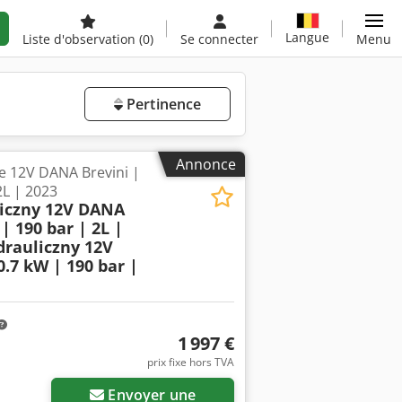
Langue
Liste d'observation
(0)
Se connecter
Menu
Pertinence
Annonce
e 12V DANA Brevini |
2L | 2023
liczny 12V DANA
| 190 bar | 2L |
drauliczny 12V
.7 kW | 190 bar |
1 997 €
prix fixe hors TVA
Envoyer une