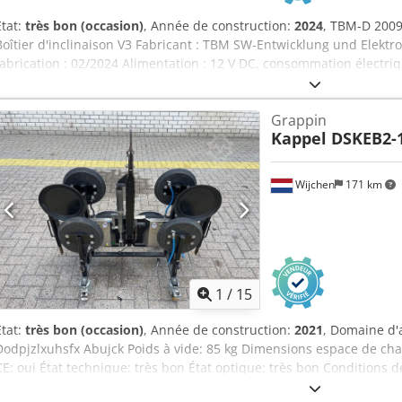
État:
très bon (occasion)
, Année de construction:
2024
, TBM-D 20090
Boîtier d'inclinaison V3 Fabricant : TBM SW-Entwicklung und Elekt
fabrication : 02/2024 Alimentation : 12 V DC, consommation électriq
état, pleinement fonctionnel Boîtier de mesure/de commande profe
industrielles. L'appareil sert à gérer et traiter les signaux des cap
Grappin
dans les systèmes de test, l'automatisation et les bancs de reche
Kappel DSKEB2-
caractéristiques : • affichage LCD pour la présentation des paramèt
configuration et l’utilisation • interface de communication D-Sub • pr
robuste en aluminium Dcjdpfjyc H R Tjx Abujk • marquage CE • appar
Wijchen
171 km
TBM)
1
/
15
État:
très bon (occasion)
, Année de construction:
2021
, Domaine d'
Dodpjzlxuhsfx Abujck Poids à vide: 85 kg Dimensions espace de c
CE: oui État technique: très bon État optique: très bon Conditions d
DE Veuillez contacter Vink Machinery pour plus d'informations Asp