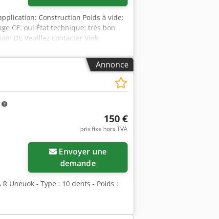
pplication: Construction Poids à vide:
e CE: oui État technique: très bon
ion: DE Veuillez contacter Vink
 Dcodpfxszlxm Rs Abusk * 2021 *
* Capacité de levage : 600 kg * Rotation
Annonce
m
150 €
prix fixe hors TVA
Envoyer une
demande
R Uneuok - Type : 10 dents - Poids :