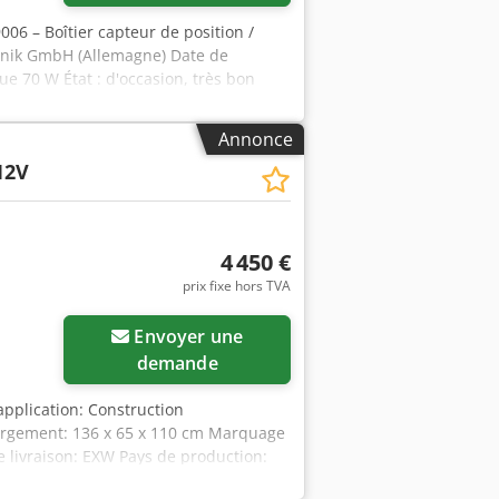
06 – Boîtier capteur de position /
ronik GmbH (Allemagne) Date de
ue 70 W État : d'occasion, très bon
ssionnel destiné aux applications
teurs de positionnement/orientation
Annonce
rche et développement. Équipements et
12V
res • clavier numérique pour la
ises d’alimentation 12 V • boîtier
eil contrôlé (autocollants de contrôle
4 450 €
prix fixe hors TVA
Envoyer une
demande
application: Construction
hargement: 136 x 65 x 110 cm Marquage
e livraison: EXW Pays de production:
irateur Kappel DSKEB2-12V * 2021 *