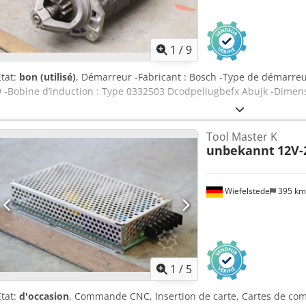
1
/
9
État:
bon (utilisé)
, Démarreur -Fabricant : Bosch -Type de démarreur
9 -Bobine d’induction : Type 0332503 Dcodpeliugbefx Abujk -Dimens
Tool Master K
unbekannt
12V-
Wiefelstede
395 k
1
/
5
État:
d'occasion
, Commande CNC, Insertion de carte, Cartes de 