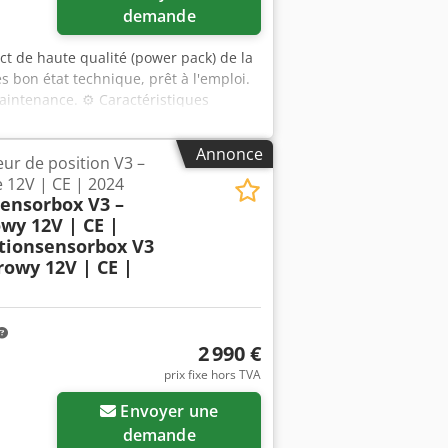
demande
t de haute qualité (power pack) de la
 bon état technique, prêt à l'emploi.
maintenance. ⚙️ Caractéristiques
 fabrication : 01/2023 Alimentation :
 tr/min Couple : 2 Nm Pompe : 0,56
Annonce
ur de position V3 –
ction : IP54 Mode de fonctionnement : S3
 12V | CE | 2024
 électrodistributeurs hydrauliques
ensorbox V3 –
s moteur électrique 12V complet
wy 12V | CE |
pplications : Ce type de groupe est
tionsensorbox V3
es - remorques et bennes basculantes -
owy 12V | CE |
iques mobiles - automatismes et
raulique compacte et très
pable de fonctionner dans des
2 990 €
prix fixe hors TVA
Envoyer une
demande