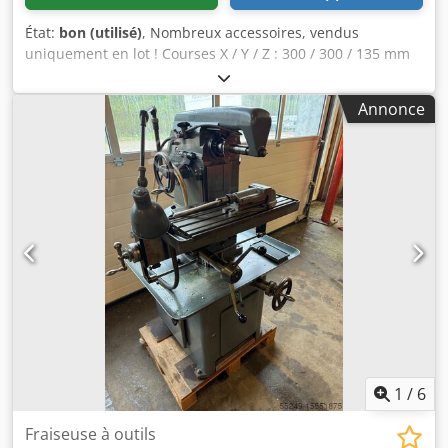
État:
bon (utilisé)
, Nombreux accessoires, vendus
uniquement en lot ! Courses X / Y / Z : 300 / 300 / 135 mm
Dimensions de la table (l x L) : 700 x 190 mm Vitesse de
broche : 95 - 6000 tr/min / 11 vitesses Type de fixation
Annonce
d’outil : W 20 Poids : environ 450 kg Dimensions de la
machine (l x L x H) : environ 900 x 900 x 1500 mm
Accessoires : Table pivotante Crsdpod Erqbofx Aahsf Table
rotative, diamètre 200 mm 6 porte-outils Divers manchons
et dispositifs de serrage Tête de fraisage horizontale
Lampe de travail Système de refroidissement Étau
1
/
6
Fraiseuse à outils