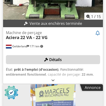
1
/
15
Vente aux enchères terminée
Machine de perçage
Aciera
22 VA - 22 VG
Gelderland
171 km
Détails
État:
prêt à l'emploi (d'occasion)
, Fonctionnalité:
entièrement fonctionnel
, capacité de perçage:
22 mm
,
profondeur de col de cygne:
370 mm
, longueur de la table:
1 800 mm
, profondeur de perçage:
120 mm
, vitesse de
Annonce
rotation (max.):
3 600 tr/min
, DÉTAILS TECHNIQUES
Profondeur de perçage : 120 mm Capacité de perçage : 22
mm Distance col de cygne : 370 mm Crsdpfx Aasy Hg E
Tohjf Nombre de têtes de perçage : 4 Puissance : 4,4 kW