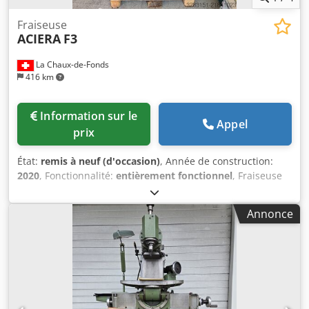
Fraiseuse
ACIERA
F3
La Chaux-de-Fonds
416 km
Information sur le
Appel
prix
État:
remis à neuf (d'occasion)
, Année de construction:
2020
, Fonctionnalité:
entièrement fonctionnel
, Fraiseuse
Aciera F3 récement révisée avec nouvelle commande et
étaux Codpfjy Ivd Uex Aahorf
Annonce