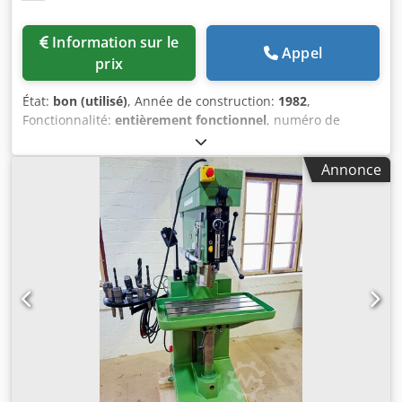
Information sur le
Appel
prix
État:
bon (utilisé)
, Année de construction:
1982
,
Fonctionnalité:
entièrement fonctionnel
, numéro de
machine/véhicule:
55453
, PERCEUSE ACIERA 23 CNC Avec
système de changement rapide Aciera ISO30 Machine
Annonce
testée et 100% fonctionnelle Excellent rapport qualité/prix
AVEC CNC HEIDENHAIN TNC 125 Caractéristiques
techniques Capacité de perçage dans l'acier 23 mm
Taraudage dans l'acier M18 Cjdpfx Aaju Tn Raehsrf
Vitesses de rotation de la broche : en continu de 45 tr/min
à 4000 tr/min Course de la broche 120 mm Longueur de la
table 590 mm Largeur de la table 320 mm Distance entre
la table et la broche min. 110 mm Distance entre la table
et la broche max. 570 mm Course de travail longitudinale
500 mm Course de travail transversale 300 mm Avances
0.02-0.6 mm/min Raccordement 50 Hz 3x 380 Volt
Puissance 4.0 kWA Poids de la machine env. 2110 kg