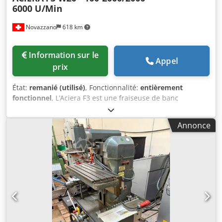
6000 U/Min
Novazzano
618 km
Information sur le
Appel
prix
État:
remanié (utilisé)
, Fonctionnalité:
entièrement
fonctionnel
, L’Aciera F3 est une fraiseuse de banc
compacte et de précision, appréciée pour sa construction
robuste et la qualité de finition de ses pièces. Très utilisée
Annonce
dans les ateliers d’outillage et les ateliers de prototypage,
elle offre un contrôle précis pour l’usinage de pièces de
petite et moyenne taille. Crsdpfsznh Ehox Aahof