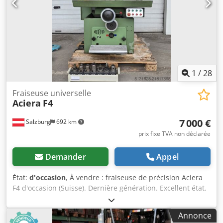
1
/
28
Fraiseuse universelle
Aciera
F4
7 000 €
Salzburg
692 km
prix fixe TVA non déclarée
Demander
Appel
État:
d'occasion
, À vendre : fraiseuse de précision Aciera
F4 d'occasion (Suisse). Dernière génération. Excellent état.
Courses : X400 Y175 Z450 mm Type de broche : ISO 40
Vitesses de broche : 50-3400 tr/min, réglage en continu
Annonce
Table universelle de fraisage Avances automatiques sur