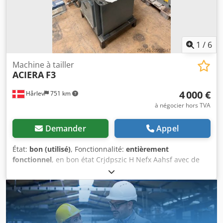
1
/
6
Machine à tailler
ACIERA
F3
4 000 €
Hårlev
751 km
à négocier hors TVA
Demander
Appel
État:
bon (utilisé)
, Fonctionnalité:
entièrement
fonctionnel
, en bon état Crjdpszic H Nefx Aahsf avec de
nombreux accessoires voir photo