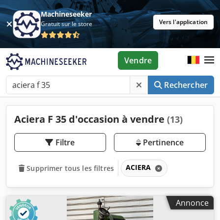
Machineseeker
Vers l'application
Gratuit sur le store
Vendre
Rechercher
Aciera F 35 d'occasion à vendre
(13)
Filtre
Pertinence
ACIERA
Supprimer tous les filtres
Annonce