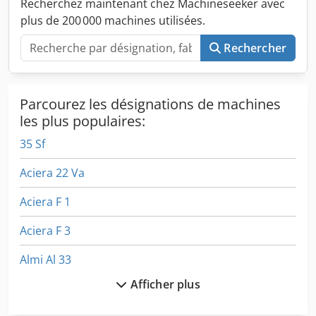
Recherchez maintenant chez Machineseeker avec
manivelle Crjdohqm D Njpfx Aahof Moteur : 1,1 kW Lampe
plus de 200 000 machines utilisées.
Quelques porte-outils à changement rapide Dimensions (L
x l x H) : 90 x 130 x 185 cm Poids : environ 800 kg
Rechercher
Spécifications techniques données à titre indicatif.
Parcourez les désignations de machines
les plus populaires:
35 Sf
Aciera 22 Va
Aciera F 1
Aciera F 3
Almi Al 33
Afficher plus
Avia Fnd 32