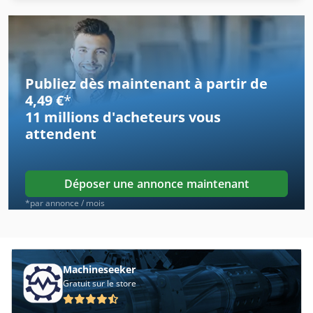
Bm 20 Vario
Dmu 35
Dmu 35 M
Publiez dès maintenant à partir de
Fai 338
4,49 €
*
11 millions d'acheteurs
vous
Fai 410
attendent
Fai 595
Fers De Rabot
Déposer une annonce maintenant
Fng 40 Cnc
*par annonce / mois
Fngj 20
Fngj 32
Machineseeker
Gratuit sur le store
Fraiseuse Correan A 25 25