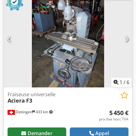
axes X et Z : 10-600 mm/min, réglable en continu Rapides
sur axes X et Z : 1500 mm/min Fraiseuse-outil
extrêmement stable et précise. Inclut plusieurs outils SK40
ainsi qu'un mandrin à pinces avec jeu de pinces. Cedpfxey
H Iupe Aaherf Manuel d'utilisation d'origine inclus. Poids
env. 950 kg.
1
/
6
Fraiseuse universelle
Aciera
F3
5 450 €
Deitingen
433 km
prix fixe hors TVA
Demander
Appel