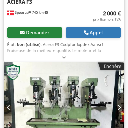
ACIERA
F3
2 000 €
Spøttrup
745 km
prix fixe hors TVA
Demander
Appel
État:
bon (utilisé)
, Acera F3 Codpfor Ixpdex Aahsrf
Fraiseuse de la meilleure qualité. Le moteur et la
transmission sonnent parfaitement. Il n'y a pas d'autres
accessoires que ceux que vous voyez sur les photos. Peut
Enchère
être chargée dans une Eurotrailer et le transport organisé
dans toute l'Europe.