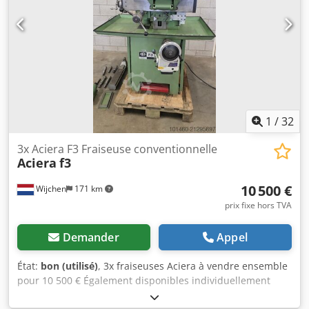
1
/
32
3x Aciera F3 Fraiseuse conventionnelle
Aciera
f3
10 500 €
Wijchen
171 km
prix fixe hors TVA
Demander
Appel
État:
bon (utilisé)
, 3x fraiseuses Aciera à vendre ensemble
pour 10 500 € Également disponibles individuellement
Photo 1 : entraînement à fréquence réglable 4 950 € Photo