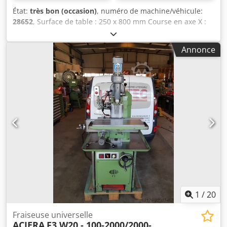
État:
très bon (occasion)
, numéro de machine/véhicule:
28652
, Surface de table : 250 x 800 mm Course en axe X :
400 mm Course en axe Y : 175 mm Course en axe Z : 450
mm Type de montage de la broche : ISO 30 Vitesses de
Annonce
broche : 50-2000/50-3400 tr/min Tension de
fonctionnement : 380 V Puissance totale requise : environ
2,5 kVA Encombrement : 1200 x 1000 x 1600 mm Poids :
environ 1100 kg Csdpfoh D Rzuex Aahorf
1
/
20
Fraiseuse universelle
ACIERA
F3 W20 - 100-2000/2000-