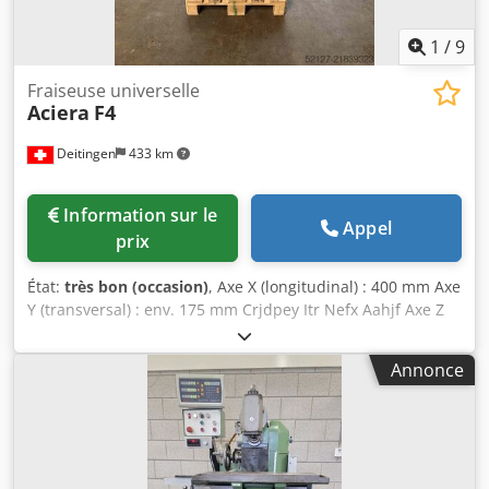
1
/
9
Fraiseuse universelle
Aciera
F4
Deitingen
433 km
Information sur le
Appel
prix
État:
très bon (occasion)
, Axe X (longitudinal) : 400 mm Axe
Y (transversal) : env. 175 mm Crjdpey Itr Nefx Aahjf Axe Z
(vertical) : 450 mm Table : 250 x 800 mm Cône de broche :
ISO 30 Fourreau de perçage Affichage numérique :
Annonce
Heidenhain 3 axes VRZ Accessoires : Divers porte-outils
Vitesses : 50 à 3400 tr/min Poids : env. 900 kg