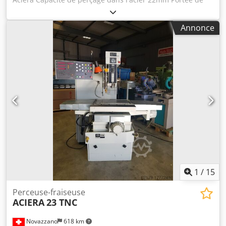
270 mm Dimensions de la table 700 x 370 mm Credpfxouy
R T To Aahsf Vitesse de rotation de la broche en continu
Annonce
40-3'600 t/min MARCELS MACHINES CH
1
/
15
Perceuse-fraiseuse
ACIERA
23 TNC
Novazzano
618 km