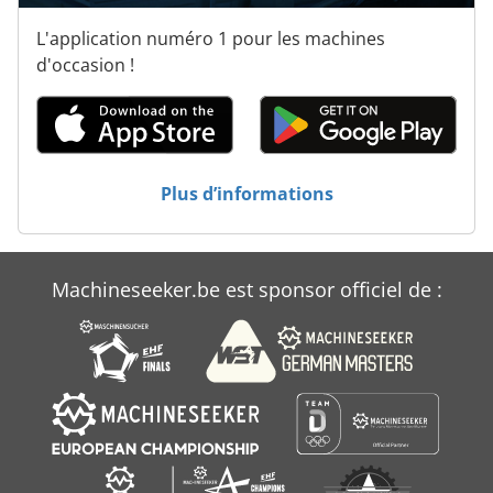
Fs 520
L'application numéro 1 pour les machines
Fss 315
d'occasion !
Fss 400
Ga 11 Ff
Hebrock Akv 83
Plus d’informations
Jf
Kondia Fv 1
Machineseeker.be est sponsor officiel de :
Table En Acier