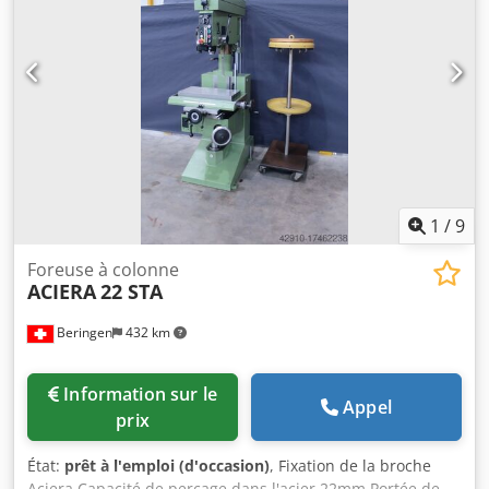
Type de table : Table fixe Dimensions de la table : 1 800 x
500 mm Puissance de la broche principale : 1,0 kW Plage
de vitesse de broche : 345 - 3 600 tr/min DÉTAILS MACHINE
Dimensions & poids Dimensions (L x l x H) : 1 900 x 1 000 x
1 900 mm Poids à vide : 1 500 kg Colis de transport : 1
ÉQUIPEMENT Documentation Commande conventionnelle
1
/
9
Foreuse à colonne
ACIERA
22 STA
Beringen
432 km
Information sur le
Appel
prix
État:
prêt à l'emploi (d'occasion)
, Fixation de la broche
Aciera Capacité de perçage dans l'acier 22mm Portée de