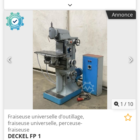
Courses : X : 245 mm Y : 150 mm Z : 340 mm Dimensions
de la table : 600 x 210 mm Montage horizontal du
Annonce
mandrin : MK 4 - S20 x 2 Vitesse de rotation du mandrin
(verticale) : 95-1900 tr/min, 12 vitesses Vitesse de rotation
du mandrin (horizontale) : 60-1200 tr/min, 12 vitesses
Puissance du moteur : 0,8 et 1,1 kW, inversible
Alimentation : 380 V, 50 Hz - Vitesse de rotation du
mandrin réglable grâce à 2 vitesses de moteur et 6 étages
de boîte de vitesses - Avance sur les axes X et Z - Système
de refroidissement avec pompe mécanique intégrée dans
le bâti de la machine - Déplacement du mandrin vertical
de 60 mm - Tête de fraisage verticale pivotante de +/- 90° -
Bâti métallique en profilés d’angle avec pieds de machine
Encombrement (L x l x H) : 1100 x 900 x 1650 mm Poids :
650 kg Bon état Dwjdpfjiy Ekvex Agpoa
1
/
10
Fraiseuse universelle d’outillage,
fraiseuse universelle, perceuse-
fraiseuse
DECKEL
FP 1