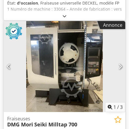
État:
d'occasion
, Fraiseuse universelle DECKEL, modèle FP
1 Numéro de machine : 33064 – Année de fabrication : vers
1960, remise à neuf en 2012 Courses : X : 300 mm, Y : 150
mm, Z : 330 mm Dsdpfx Agjdzp T Eopswa Dimensions de la
Annonce
table : 600 x 210 mm Interface de broche : MK 4 – S20 x 2
Vitesse de rotation de la broche (verticale) : 95-1900 tr/min,
12 vitesses Vitesse de rotation de la broche (horizontale) :
60-1200 tr/min, 12 vitesses Puissance du moteur : 1,1 et
1,4 kW Alimentation électrique : 380 V, 50 Hz - Avance sur
les axes X et Y - Déplacement du mandrin sur la tête de
fraisage verticale - Table d’angle fixe - Système de
refroidissement avec pompe mécanique dans le socle de
la machine - Armoire électrique adjacente avec connexion
par câble Encombrement (L x l x H) : 1100 x 900 x 1600 mm
Poids : environ 900 kg Bon état Machine remise à neuf en
2012
1
/
3
Fraiseuses
DMG Mori
Seiki Milltap 700