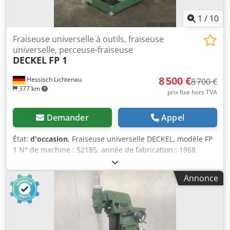
1
/
10
Fraiseuse universelle à outils, fraiseuse
universelle, perceuse-fraiseuse
DECKEL
FP 1
8 500 €
Hessisch Lichtenau
8 700 €
377 km
prix fixe hors TVA
Demander
Appel
État:
d'occasion
, Fraiseuse universelle DECKEL, modèle FP
1 N° de machine : 52185, année de fabrication : 1968
Dedpfjdzqb Sjx Agpowa Courses : X : 300 mm, Y : 150 mm,
Z : 340 mm Dimensions de la table : 600 x 250 mm
Annonce
Interface de broche : SK 40 - S20 x 2 Vitesse de la broche :
40-2000 tr/min, 16 vitesses Puissance du moteur : 1,0 et
1,4 kW, avec inversion de polarité Alimentation électrique :
380 V, 50 Hz - Avance sur les axes X et Z - Deux vitesses de
moteur et 8 rapports de boîte - Déplacement de la broche