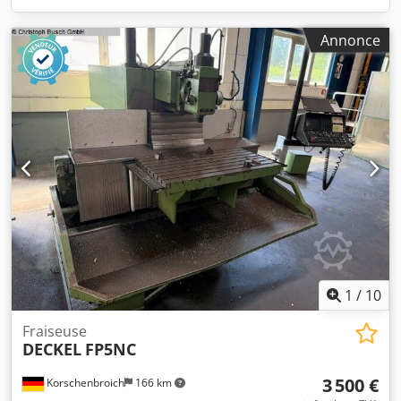
Annonce
1
/
10
Fraiseuse
DECKEL
FP5NC
3 500 €
Korschenbroich
166 km