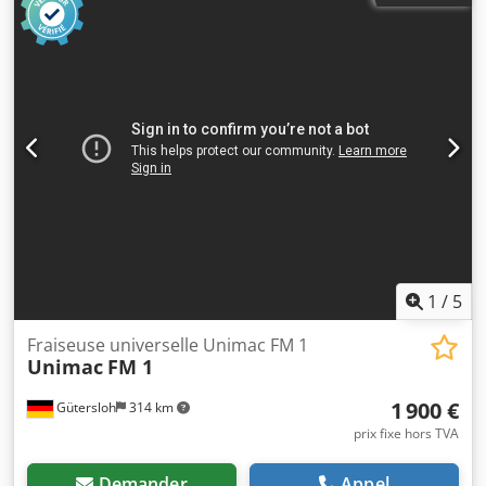
Plage de vitesse : 40–2000 tr/min Cône porte-outil : SK40
Avance : réglable en continu 5–500 mm/min Avance rapide
hors service ! La machine provient d’un établissement de
formation et est en bon état d’entretien. Vous pouvez
examiner la machine sous tension sur plus de 500 m²
d’espace de stockage chauffé.
1
/
5
Fraiseuse universelle Unimac FM 1
Unimac
FM 1
1 900 €
Gütersloh
314 km
prix fixe hors TVA
Demander
Appel