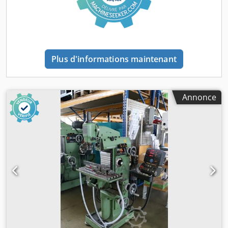
1250 x 1670 mm Tête orientable : 90° / 90° Équipement : -
Affichage numérique à 3 axes - Système de
refroidissement Nous serions heureux de vous présenter
la machine sur place et de la faire fonctionner. Toutes les
informations sont données sans garantie. Sous réserve de
Plus d'informations maintenant
vente. L’objet de la vente est vendu avec exclusion de toute
garantie. Cette exclusion ne s’applique pas aux demandes
d’indemnisation résultant d’une violation grave ou
intentionnelle des obligations du vendeur, ni à toute
Annonce
atteinte à la vie, à l’intégrité corporelle et à la santé.