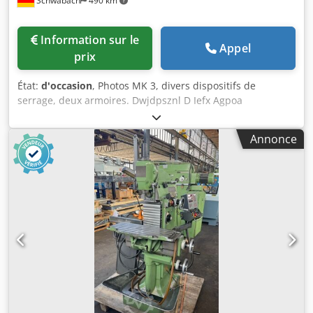
Schwabach
490 km
machine - Schéma électrique disponible Encombrement (L
x l x H) : 1 600 x 1 200 x 1 770 mm Poids : 900 kg Bon état
Information sur le
Appel
prix
État:
d'occasion
, Photos MK 3, divers dispositifs de
serrage, deux armoires. Dwjdpsznl D Iefx Agpoa
Annonce