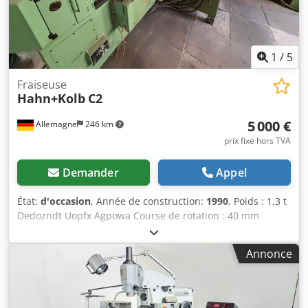
1
/
5
Fraiseuse
Hahn+Kolb
C2
5 000 €
Allemagne
246 km
prix fixe hors TVA
Demander
Appel
État:
d'occasion
, Année de construction:
1990
, Poids : 1,3 t
Dedozndt Uopfx Agpowa Course de rotation : 40 mm
Cylindre : 0 à 0,5 Vitesse de déplacement rapide : 3,7
m/min
Annonce