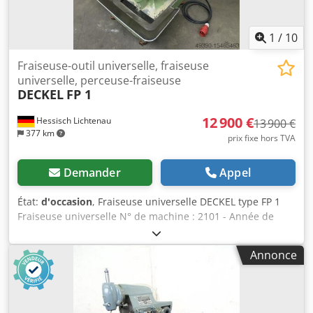
1
/
10
Fraiseuse-outil universelle, fraiseuse
universelle, perceuse-fraiseuse
DECKEL
FP 1
12 900 €
Hessisch Lichtenau
13 900 €
377 km
prix fixe hors TVA
Demander
Appel
État:
d'occasion
, Fraiseuse universelle DECKEL type FP 1
Fraiseuse universelle N° de machine : 2101 - Année de
construction : 1979 Cours de déplacement manuels X : 300
mm, Y : 160 mm, Z : 330 mm Dimensions de la table : 600 x
Annonce
210 mm Cône de broche : SK 40 – S20x2 Vitesse de broche :
40-2000 tr/min, 16 plages Avance sur axes X et Y : 5 à 500
mm/min Avance rapide : 1 200 mm/min Puissance moteur :
1,4 et 1,8 kW, commutable en polarité Raccordement