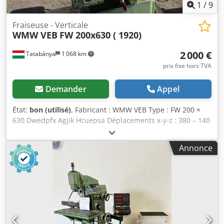
1
/
9
Fraiseuse - Verticale
WMW VEB
FW 200x630 ( 1920)
2 000 €
Tatabánya
1 068 km
prix fixe hors TVA
Demander
Appel
État:
bon (utilisé)
, Fabricant : WMW VEB Type : FW 200 ×
630 Dwedpfx Agjik Hcuepsa Déplacements x-y-z : 380 – 140
– 230 mm. Dimensions de la table : 200 x 630 mm.
Annonce