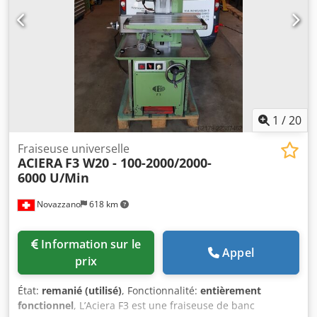
1
/
20
Fraiseuse universelle
ACIERA
F3 W20 - 100-2000/2000-
6000 U/Min
Novazzano
618 km
Information sur le
Appel
prix
État:
remanié (utilisé)
, Fonctionnalité:
entièrement
fonctionnel
, L’Aciera F3 est une fraiseuse de banc