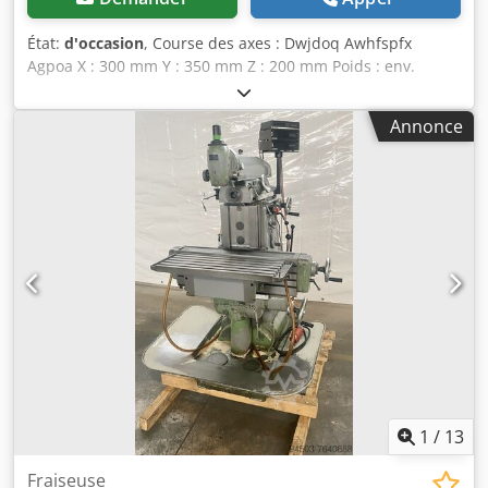
État:
d'occasion
, Course des axes : Dwjdoq Awhfspfx
Agpoa X : 300 mm Y : 350 mm Z : 200 mm Poids : env.
800 kg
Annonce
1
/
13
Fraiseuse