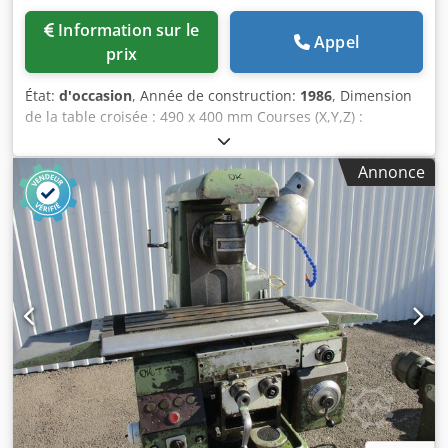
Information sur le
Appel
prix
État:
d'occasion
, Année de construction:
1986
, Dimension
de la table croisée : 490 x 400 mm Courses (X,Y,Z) :
320x385x430 mm Vitesse de rotation : 560 - 14 000 tr/min
Porte-outil SK 30 Dwjdpfx Aexbh E Usgpea Charge
Annonce
maximale de la table : 100 kg Poids env. 500 kg Fraiseuse
de modélisme Inclut meuble bas et accessoires : 1 lot de
pinces de serrage, fraises cylindriques