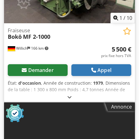
1
/
10
Fraiseuse
Bokö
MF 2-1000
5 500 €
Willich
166 km
prix fixe hors TVA
Demander
Appel
État:
d'occasion
, Année de construction:
1979
, Dimensions
de la table : 1 300 x 800 mm Poids : 4,7 tonnes Année de
fabrication : 1979 Course de l’axe X : 1 000 mm Tête de
fraisage angulaire : oui Documentation : oui Djdezhcizopfx
Annonce
Agpowa Numéro de série : 733 Poids de la machine :
environ 4,7 tonnes 5 éléments d’emballage 5 mètres cubes
Système de serrage hydraulique