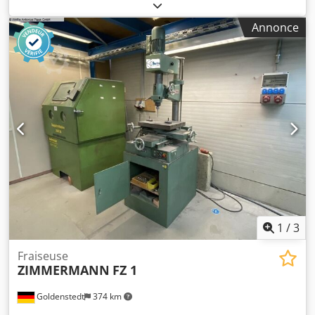
compacte et de précision, appréciée pour sa construction
robuste et la qualité de finition de ses pièces. Très utilisée
Annonce
dans les ateliers d’outillage et les ateliers de prototypage,
elle offre un contrôle précis pour l’usinage de pièces de
petite et moyenne taille. Dwedpeznh Ehefx Agpoa
1
/
3
Fraiseuse
ZIMMERMANN
FZ 1
Goldenstedt
374 km