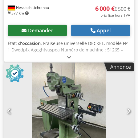
6 000 €
Hessisch Lichtenau
6 500 €
377 km
prix fixe hors TVA
Demander
Appel
État:
d'occasion
, Fraiseuse universelle DECKEL, modèle FP
1 Dwedpfx Ageghtvaspoa Numéro de machine : 51265 –
Année de fabrication : environ 1967 Courses : X : 300 mm,
Y : 150 mm, Z : 340 mm Dimensions de la table : 600 x 200
Annonce
mm Type de montage de la broche : SK 40 - S20 x 2 Vitesse
de la broche : 40-2000 tr/min, 16 vitesses Puissance du
moteur : 1,0 et 1,6 kW, avec inversion de polarité
Raccordement au réseau : 380 V, 50 Hz - Avance sur les
axes X et Z - Vitesse de la broche réglable par 2 vitesses de
moteur et 8 rapports de boîte - Déplacement de la broche
sur la tête de fraisage verticale : 60 mm - Table angulaire
pivotante, rotative et inclinable - Pompe à liquide de
refroidissement intégrée au bâti de la machine - Armoire
électrique adjacente Encombrement (L x l x H) : 1100 x
1100 x 1600 mm Poids : 690 kg Bon état