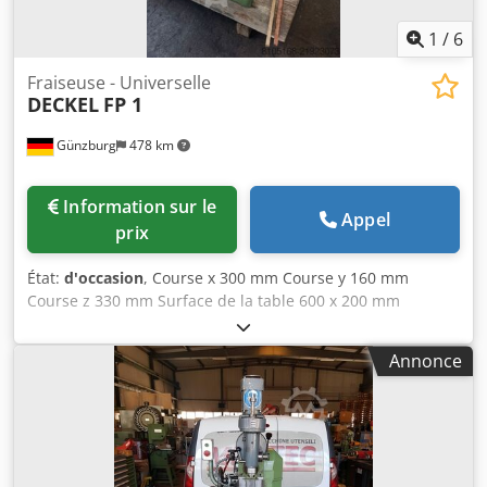
1
/
6
Fraiseuse - Universelle
DECKEL
FP 1
Günzburg
478 km
Information sur le
Appel
prix
État:
d'occasion
, Course x 300 mm Course y 160 mm
Course z 330 mm Surface de la table 600 x 200 mm
Dwjdpfx Agjy Sbkbjpoa Charge admise sur la table 200 kg
Vitesse de broche 40–2 000 tr/min Cône de broche SK40
Annonce
Dimensions 1200 x 1160 x 1800 mm Poids de la machine
env. 800 kg Accessoires/Équipement : - Heidenhain Aktiv
TNC 113 - Avance automatique sur axes X et Z - Avance
réglable en continu