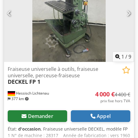
sur la tête de fraisage verticale : 60 mm - Table d'angle fixe
- Système de refroidissement intégré dans la base de la
machine - Armoire de commande adjacente - Contre-pièce
avec palier pour le fraisage horizontal SK 40
Encombrement (L x l x H) : 1200 x 1100 x 1600 mm Poids :
environ 1000 kg Très bon état
1
/
9
Fraiseuse universelle à outils, fraiseuse
universelle, perceuse-fraiseuse
DECKEL
FP 1
4 000 €
Hessisch Lichtenau
4 400 €
377 km
prix fixe hors TVA
Demander
Appel
État:
d'occasion
, Fraiseuse universelle DECKEL, modèle FP
1 N° de machine : 28317 Année de fabrication : vers 1960