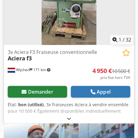
1
/
32
3x Aciera F3 Fraiseuse conventionnelle
Aciera
f3
4 950 €
Wijchen
171 km
10 500 €
prix fixe hors TVA
Demander
Appel
État:
bon (utilisé)
, 3x fraiseuses Aciera à vendre ensemble
pour 10 500 € Également disponibles individuellement
Photo 1 : entraînement à fréquence réglable 4 950 € Photo
2 : 3 950 € Photo 3 : 3 450 € Dsdoyl Rwvjpfx Agpswa
Informations générales Fraiseuse Aciera F3. Avance
automatique longitudinale (axe X). Avance automatique