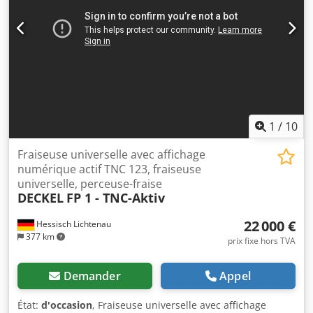
1
/
10
Fraiseuse universelle avec affichage
numérique actif TNC 123, fraiseuse
universelle, perceuse-fraise
DECKEL
FP 1 - TNC-Aktiv
22 000 €
Hessisch Lichtenau
377 km
prix fixe hors TVA
Demander
Appel
État:
d'occasion
, Fraiseuse universelle avec affichage