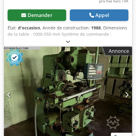
prix fixe hors TVA
Demander
Appel
État:
d'occasion
, Année de construction:
1988
, Dimensions
de la table : 1000-550 mm Système de commande :
Grundig Course sur l'axe X : 1000 mm Tête SK40 : oui
Dedpfxoztfxpj Agpswa Tête pivotante : oui (+/-) Système de
Annonce
commande : Grundig Numéro de série : 0209 4 mètres de
capacité de chargement