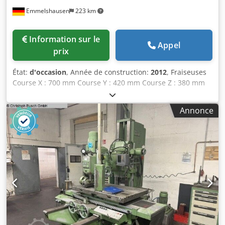
Emmelshausen
223 km
Information sur le
Appel
prix
État:
d'occasion
, Année de construction:
2012
, Fraiseuses
Course X : 700 mm Course Y : 420 mm Course Z : 380 mm
Machine HSC Nombre d’axes : 3 Fraiseuse / centre
d’usinage Vitesse de broche : 24 000 tr/min Plage de
Annonce
vitesses jusqu’à : 24 000 tr/min Changeur d’outils : 38
positions Puissance motrice : 20 kW Dwjdpfx Agjy Nxc
Nopsa 4ème axe intégré (TSUDAKOMA)