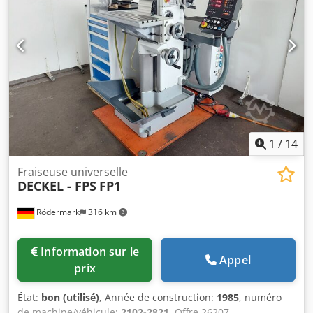
1
/
14
Fraiseuse universelle
DECKEL - FPS
FP1
Rödermark
316 km
Information sur le
Appel
prix
État:
bon (utilisé)
, Année de construction:
1985
, numéro
de machine/véhicule:
2102-2821
, Offre 26207