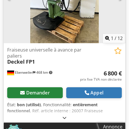
1
/
12
Fraiseuse universelle à avance par
paliers
Deckel
FP1
6 800 €
Ebenweiler
468 km
prix fixe TVA non déclarée
Demander
Appel
État:
bon (utilisé)
, Fonctionnalité:
entièrement
fonctionnel
, Réf. article interne : 26007 Fraiseuse
universelle Deckel FP1 Courses : X300 / Y160 / Z340 mm
Course de la broche : 60 mm Puissance raccordée : 1,9 kW
Annonce
Djdpezb Ni Ajfx Agpewa Nombre de vitesses de broche : 16