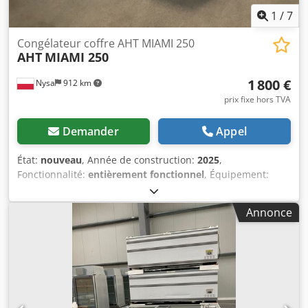
1
/
7
Congélateur coffre AHT MIAMI 250
AHT
MIAMI 250
1 800 €
Nysa
912 km
prix fixe hors TVA
Demander
Appel
État:
nouveau
, Année de construction:
2025
,
Fonctionnalité:
entièrement fonctionnel
, Équipement:
congélateur, éclairage
, Congélateur coffre / Congélateur
professionnel AHT MIAMI 250 Appareil flambant neuf.
Annonce
Dimensions : 250 cm x 85,4 cm x 83,3 cm Fluide frigorigène
: R290 Année de fabrication : 2025 Température de
congélation : -18°C à -23°C Éclairage : LED Les frais de
transport dépendent du poids, du volume et surtout de la
distance. Pour toute demande, les informations suivantes
sont importantes : adresse de livraison (code postal et nom
de la localité). Pour des informations complémentaires, un