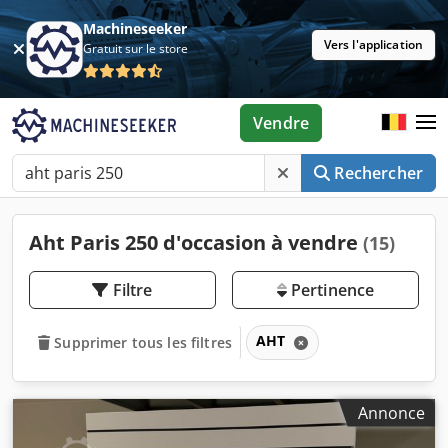
Machineseeker
Vers l'application
Gratuit sur le store
Vendre
Rechercher
Aht Paris 250 d'occasion à vendre
(15)
Filtre
Pertinence
AHT
Supprimer tous les filtres
Annonce