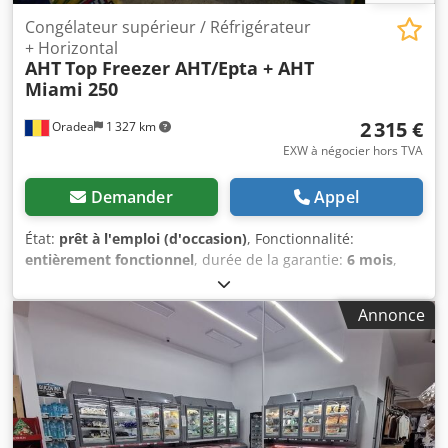
Congélateur supérieur / Réfrigérateur
+ Horizontal
AHT
Top Freezer AHT/Epta + AHT
Miami 250
2 315 €
Oradea
1 327 km
EXW à négocier hors TVA
Demander
Appel
État:
prêt à l'emploi (d'occasion)
, Fonctionnalité:
entièrement fonctionnel
, durée de la garantie:
6 mois
,
Prix disponible pour la configuration ci-dessous :
Congélateur supérieur AHT Kinley ou Epta 250 combiné
Annonce
avec un meuble horizontal AHT Miami non reconditionné,
mais testé et système de grille complet à l'intérieur
(étagères et séparateurs), joints du couvercle en verre
changés. Fun Ice SRL est le représentant d'AHT en
Roumanie depuis plus de 25 ans Revendeur AHT
d'équipements neufs et d'occasion Livraison rapide, dans