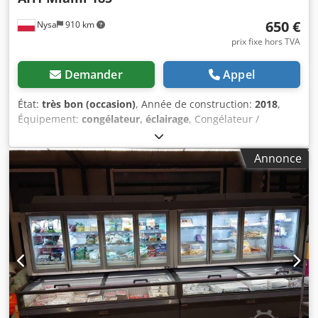
Lun.–Ven. : 8h00–16h00 Samedi : fermé
650 €
Nysa
910 km
prix fixe hors TVA
Demander
Appel
État:
très bon (occasion)
, Année de construction:
2018
,
Équipement:
congélateur, éclairage
, Congélateur /
Surgélateur AHT MIAMI 185 AD (U) R290 Machine
d'occasion - très bon état - testée et entièrement
Annonce
fonctionnelle. AD - Appareil semi-automatique de
dégivrage RÉFRIGÉRANT - R290 Refroidissement : +3°C à
+15°C Congélation : -18°C à -23°C Éclairage intérieur LED
AHT brillant pour une présentation de produit encore plus
attrayante Particularité : prêt à brancher Les frais de
transport dépendent du poids, du volume et surtout de la
distance. Lors de votre demande de renseignements, les
informations suivantes sont importantes : l'adresse de
livraison (code postal et nom de la ville). Toutefois, des
informations supplémentaires nécessitent un entretien
téléphonique. Veuillez donc nous contacter par téléphone