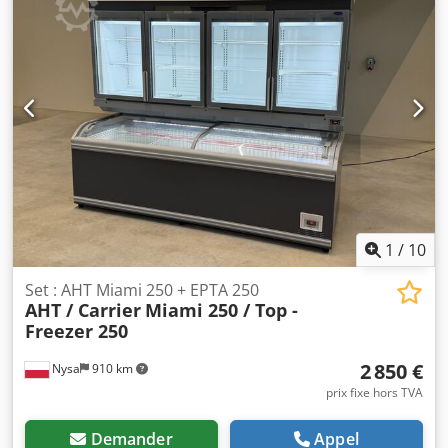
1
/
10
Set : AHT Miami 250 + EPTA 250
AHT / Carrier
Miami 250 / Top -
Freezer 250
2 850 €
Nysa
910 km
prix fixe hors TVA
Demander
Appel