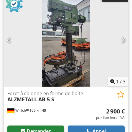
mm/tr Diamètre de la colonne 220 mm Distance
broche/table max. 670 mm Distance broche/plaque de
base 1180 mm Puissance totale requise 4 kW Poids de la
machine env. 1,4 t Dimensions de la machine L x l x H 1,5 x
0,75 x 2,4 m Credpfxsvh I U Tj Agdef Accessoires : mandrin
à serrage rapide, dispositif d'arrosage
1
/
3
Foret à colonne en forme de boîte
ALZMETALL
AB 5 S
2 900 €
Willich
166 km
prix fixe hors TVA
Demander
Appel