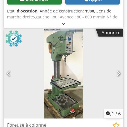
État:
d'occasion
, Année de construction:
1980
, Sens de
marche droite-gauche : oui Avance : 80 - 800 m/min N° de
machine : 1848 Poids de la machine : environ 2,2 t +++++
Veuillez noter que la machine est démontée et prête à être
Annonce
chargée. Pour cette raison, il n'est pas possible de réaliser
une démonstration en fonctionnement ou de produire une
vidéo. Cjdpfx Ageix Rdmjdjrf De plus, notre annonce
contient les photos les plus représentatives et de la
meilleure qualité possible. L'envoi d'images
supplémentaires n'est malheureusement pas possible.
+++++
1
/
6
Foreuse à colonne