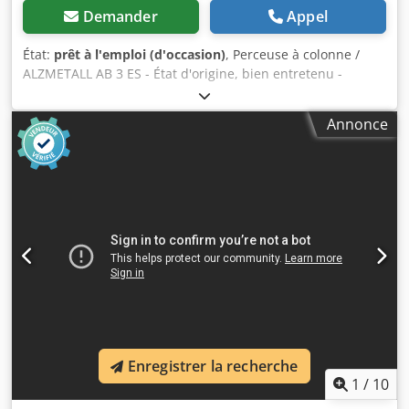
Demander
Appel
État:
prêt à l'emploi (d'occasion)
, Perceuse à colonne /
ALZMETALL AB 3 ES - État d'origine, bien entretenu -
Capacité de perçage / acier max. 35 mm - Portée d'environ
280 mm - Dimensions de la table d'environ 600 x 470 mm -
Annonce
Course de perçage d'environ 180 mm - Monture conique
MK 3 - Réglage de la vitesse à variation continue - Plage de
vitesse 65 - 1750 tr/min - Butée de profondeur de perçage
- Protection de la broche - Arrêt d'urgence - Interrupteur
au pied Crodjzkv N Tepfx Agdsf - Indicateur de vitesse
analogique - Mandrin de perçage - Documentation
Dimensions : L x l x h 1,2 x 0,8 x 2 mètres / Poids d'environ
500 kg Sous réserve d'erreurs et d'omissions.
Enregistrer la recherche
1
/
10