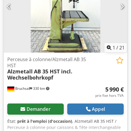
Modèle AB 35 S, n° de série 3650 Mandrin à cône MK4
Portée de 300 mm Course du mandrin de 160 mm
Csdpozicxrefx Agdsrf Vitesse de broche de 55 à 1500
tr/min, réglable en continu Vitesse de broche réglable sur
2 niveaux de rapport de boîte de vitesses Capacité de
perçage : 32 mm dans l’acier, 45 mm dans la fonte grise
Encombrement au sol : 1,3 m x 0,9 m Hauteur : 1,87 m
Poids : 430 kg À récupérer sur place et paiement en
1
/
21
espèces uniquement.
Perceuse à colonne/Alzmetall AB 35
HST
Alzmetall
AB 35 HST incl.
Wechselbohrkopf
5 990 €
Bruchsal
330 km
prix fixe hors TVA
Demander
Appel
État:
prêt à l'emploi (d'occasion)
, Alzmetall AB 35 HST /
Perceuse à colonne pour caissons & Tête interchangeable