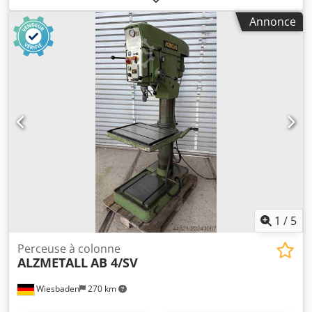
: 293 mm Dimensions de la table : 400 x 400 mm La table
Annonce
est inclinable et réglable en hauteur à l’aide d’une
manivelle et d’une crémaillère sur une colonne ronde.
Grande distance entre la table et le mandrin de perçage :
630 mm Csdjzh H I Uspfx Agdorf Course du mandrin : 180
mm Vitesses de rotation de la broche, réglables par paliers
en 4 groupes : 65 - 1750 tr/min Moteur d’entraînement :
380 V, 0,9/1,5 kW Poids : 340 kg Encombrement : 600 x 920
x 1880 mm
1
/
5
Perceuse à colonne
ALZMETALL
AB 4/SV
Wiesbaden
270 km