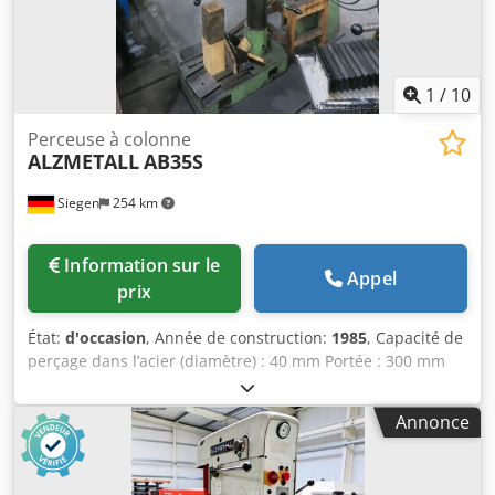
1
/
10
Perceuse à colonne
ALZMETALL
AB35S
Siegen
254 km
Information sur le
Appel
prix
État:
d'occasion
, Année de construction:
1985
, Capacité de
perçage dans l’acier (diamètre) : 40 mm Portée : 300 mm
Course de perçage : 180 mm Vitesse de rotation : 55-1450
tr/min Avance : 0,1-0,3 mm/tr N° de machine : 5112
Annonce
Surface de la table : 620x470 mm Cône de broche :
métrique 4 - Vitesses de broche réglables en continu avec
boîte d’avance - 3 avances : 0,1 - 0,2 - 0,3 mm/tr - Dispositif