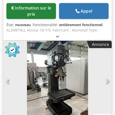
Information sur le
Appel
prix
État:
nouveau
, Fonctionnalité:
entièrement fonctionnel
,
ALZMETALL Alzstar 18-T/S, Fabricant : Alzmetall Type :
Alzstar 18-T/S État : Neuf / Machine de démonstration
Capacité de perçage dans l’acier St 60 : 18 mm, Taraudage
Annonce
dans l’acier St 60 : M 12, Taraudage dans la fonte GG 20 :
M 14, Mandrin court : MK 2, Vitesse de broche : 225-
4 300 tr/min, Course de broche : 80 mm, Portée : 190 mm,
Crsdpsy S Au Uefx Agdjf Diamètre de la colonne : 65 mm,
Table de la machine – surface utile : 300 x 240 mm,
Nombre de rainures en T – largeur – espacement : 2 x 12 x
80 mm, Distance broche-table de la machine min./max. :
75/357 mm, Base de la machine – surface utile : 300 x
240 mm, Nombre de rainures en T – largeur –
espacement : 2 x 12 x 80 mm, Distance broche-base
min./max. : 437/437 mm, Avance manuelle, Réglage de la
hauteur de la table de la machine : par manivelle,
Puissance totale requise : 0,37/0,55 kW, Hauteur de la