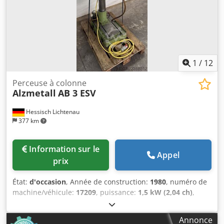
1
/
12
Perceuse à colonne
Alzmetall
AB 3 ESV
Hessisch Lichtenau
377 km
Information sur le
Appel
prix
État:
d'occasion
, Année de construction:
1980
, numéro de
machine/véhicule:
17209
, puissance:
1,5 kW (2,04 ch)
,
tension d'entrée:
400 V
, fréquence d'entrée:
50 Hz
, fixation
de broche:
MK 3
, type de réglage en hauteur:
mécanique
,
Annonce
vitesse de rotation (max.):
1 750 tr/min
, vitesse de rotation