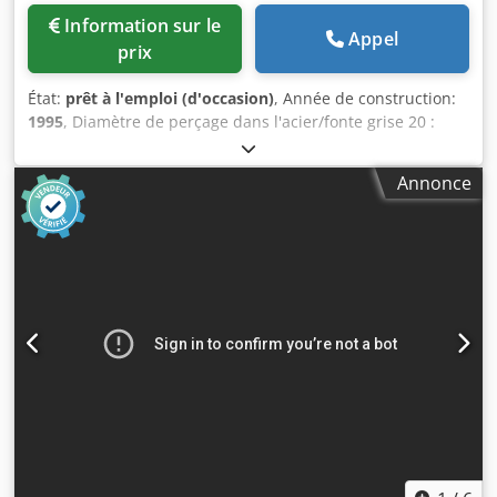
Information sur le
Appel
prix
État:
prêt à l'emploi (d'occasion)
, Année de construction:
1995
, Diamètre de perçage dans l'acier/fonte grise 20 :
40/55 mm Montage de la broche : MK 4 Portée : 345 mm
Dimensions de la table : 450 x 600 mm Grande distance
Annonce
entre la table et le mandrin : 785 mm Course du mandrin :
180 mm Cjdpfx Aozh H D Nogdjrf Vitesses de broche dans
4 groupes, par l'intermédiaire d'un moteur à changement
de polarité et d'une boîte de vitesses, ainsi que réglables
en continu : 160 - 1540 tr/min 4 avances automatiques :
0,09 ; 0,12 ; 0,18 et 0,22 mm/tr Moteur d'entraînement :
380 V, 2,6/3,2 kW Poids : 640 kg Encombrement : 700 x 1150
x 2000 mm