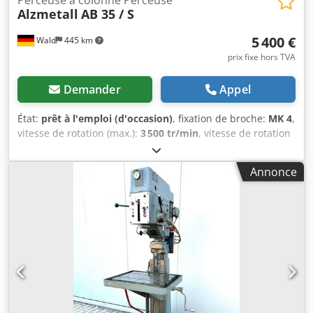
Alzmetall
AB 35 / S
5 400 €
Wald
445 km
prix fixe hors TVA
Demander
Appel
État:
prêt à l'emploi (d'occasion)
, fixation de broche:
MK 4
,
vitesse de rotation (max.):
3 500 tr/min
, vitesse de rotation
(min.):
130 tr/min
, profondeur de col de cygne:
300 mm
,
Alzmetall AB 35 / S – Perceuse à colonne Course de la
Annonce
broche : 180 mm Portée : 300 mm Cône : MK 4 Mandrin : 3-
16 mm Vitesse variable en continu : 130 - 3500 tr/min
Avance : 0,1 - 0,2 - 0,3 mm/tr Dispositif de filetage Unité de
refroidissement Étau Vous êtes les bienvenus pour une
visite. Nous pouvons également organiser un transport à
prix avantageux pour vous ! Vous recevrez une facture en
règle. Csdpjzqy I Tofx Agderf Pour les clients étrangers,
une facture nette peut également être établie. Une
condition préalable est la possession d’un numéro
d’identification TVA valide. Sous réserve de vente entre-