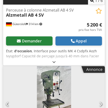
1
/
6
Perceuse à colonne Alzmetall AB 4 SV
Alzmetall
AB 4 SV
5 200 €
Gütersloh
314 km
prix fixe hors TVA
Demander
Appel
État:
d'occasion
, Interface pour outils MK 4 Csdpfx Aozh
Ivysgdorf Capacité de perçage jusqu'à 40 mm dans l'acier
Rotation à droite et à gauche Réglage en continu de la
vitesse avec affichage Avance automatique
Annonce