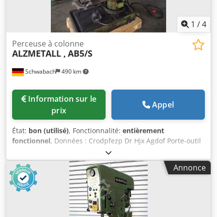
1
/
4
Perceuse à colonne
ALZMETALL ,
AB5/S
Schwabach
490 km
Information sur le
Appel
prix
État:
bon (utilisé)
, Fonctionnalité:
entièrement
fonctionnel
, Données : Crodpfezp Dr Hjx Agdof Porte-outil
MK 5--- Capacité de perçage pour ST60 50 mm--- Séries de
vitesses de rotation en continu env. 40 - 180 tr/min + 180 -
Annonce
800 tr/min--- 5 avances 0,1 / 0,14 / 0,2 / 0,28 / 0,4 mm/U---
Surface de la table, 880 x 670 mm--- Déport : 385 mm---