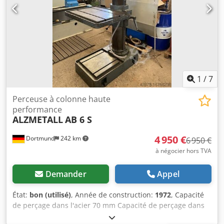
1
/
7
Perceuse à colonne haute
performance
ALZMETALL
AB 6 S
4 950 €
Dortmund
242 km
6 950 €
à négocier hors TVA
Demander
Appel
État:
bon (utilisé)
, Année de construction:
1972
, Capacité
de perçage dans l'acier 70 mm Capacité de perçage dans
la fonte 80 mm Logement de broche MK 5 Portée de la