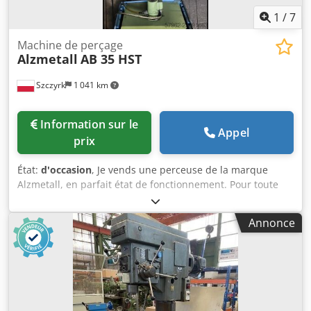
1
/
7
Machine de perçage
Alzmetall
AB 35 HST
Szczyrk
1 041 km
Information sur le
Appel
prix
État:
d'occasion
, Je vends une perceuse de la marque
Alzmetall, en parfait état de fonctionnement. Pour toute
question, n’hésitez pas à me contacter. Credpfx Agezcg
Rtsdof
Annonce