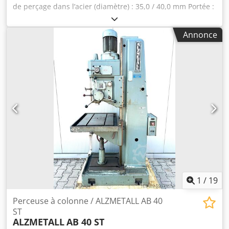
de perçage dans l’acier (diamètre) : 35,0 / 40,0 mm Portée :
300 mm Course de perçage : 180 mm Vitesse de rotation :
110 - 1450 tr/min Dimensions de la table : Ø 455 mm
Annonce
Diamètre de la colonne : 155 mm Avance : 0,1 / 0,2 / 0,3
m/min Montage de la broche : MK 4 Puissance du moteur :
1,5 kW Poids : 450 kg Dimensions (L x l x H) : 800 x 650 x
1850 mm Équipement : - Perceuse à colonne robuste
(courroie trapézoïdale) - Avance automatique de la broche
Crjdezl E Tkepfx Agdsf - Réglage de vitesse continu - Butée
de profondeur - Table ronde avec rainures en T * Réglage
en hauteur à l’aide d’une manivelle * Rotative - Bouton
d’arrêt d’urgence à l’avant - Système de refroidissement
avec réservoir séparé - Manuel d’utilisation
1
/
19
Perceuse à colonne / ALZMETALL AB 40
ST
ALZMETALL
AB 40 ST