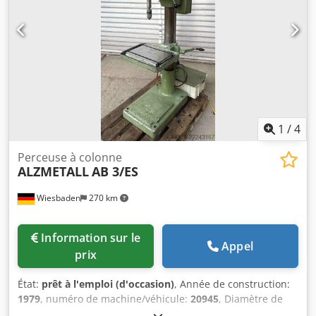
1
/
4
Perceuse à colonne
ALZMETALL
AB 3/ES
Wiesbaden
270 km
Information sur le
Appel
prix
État:
prêt à l'emploi (d'occasion)
, Année de construction:
1979
, numéro de machine/véhicule:
20945
, Diamètre de
perçage : 28/35 mm Type de cône de broche : MK 3 Portée