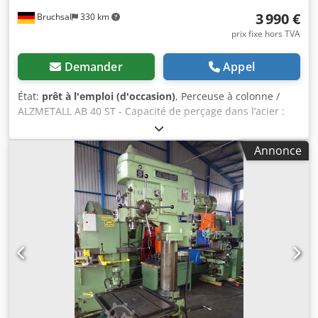
3 990 €
Bruchsal
330 km
prix fixe hors TVA
Demander
Appel
État:
prêt à l'emploi (d'occasion)
, Perceuse à colonne /
ALZMETALL AB 40 ST - Capacité de perçage dans l’acier :
environ 50 mm - Taraudage maximal : M30 - Porte-outil :
MK 4 - Course de la broche : environ 160 mm - Avance
Annonce
automatique : 0,1-0,2-0,3-0,4 mm/tour - Portée : environ
300 mm - Variation continue de la vitesse (variateur) - Sens
de rotation : droite/gauche - Table de travail à réglage en
hauteur à l’aide d’une manivelle - Dimensions de la table
de travail : environ 740 x 460 mm - Puissance du moteur :
environ 3 kW Dimensions : L x l x H : 1,2 x 0,8 x 2,2 mètres /
Poids : environ 1200 kg Sous réserve d’erreurs et
d’omissions. Crodpfszm Tb Eex Agdef