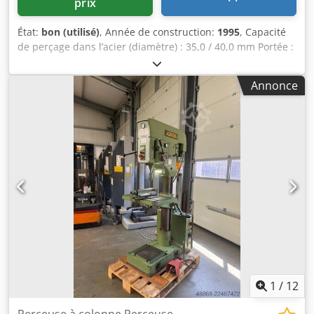
prix
État:
bon (utilisé)
, Année de construction:
1995
, Capacité
de perçage dans l’acier (diamètre) : 35,0 / 40,0 mm Portée :
300 mm Course de perçage : 180 mm Cedpfezl E Uhsx
Agdsrf Vitesse de rotation : 65,0 - 1 750 tr/min Dimensions
Annonce
de la table : 615 x 420 mm Diamètre de la colonne : 155
mm Avance : 0,1 / 0,2 / 0,3 mm/tr Montage de la broche :
MK 4 Puissance du moteur : 0,9 / 1,5 kW Poids : 450 kg
Dimensions (L x l x h) : 800 x 650 x 1 850 mm Équipement :
- perceuse à colonne robuste - variation de vitesse en
continu (courroie trapézoïdale) - avance automatique de la
broche * avec commande électromagnétique - moteur à
inversion de polarité - sens de rotation de la broche
(droite/gauche) - butée de profondeur de perçage - table
de machine avec 2 x rainures en T * réglable en hauteur à
l’aide d’une manivelle - bouton d’arrêt d’urgence à l’avant -
manuel d’utilisation (PDF)
1
/
12
Perceuse à colonne Perceuse