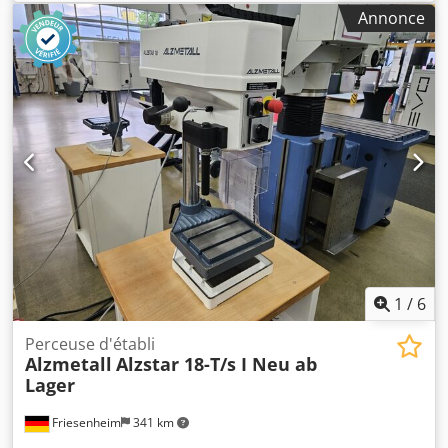
broche 400 mm Course de la broche 240 mm Diamètre de
Annonce
la colonne 250 mm Crjdpfx Agot Uzk Rsdsf Plage de vitesse
de rotation, en continu 45 - 1325 tr/min 5 avances 0,1,
0,14, 0,2, 0,28, 0,4 mm/tr Dimensions de la table 880 x 660
mm Puissance du moteur 3 kW Dimensions L x l x H 880 x
1200 x 2500 mm Poids de la machine 1400 kg Accessoires /
caractéristiques particulières : - Réglage en continu de la
vitesse de rotation par engrenage PIV et réducteur
primaire - Grande table de serrage 880 x 660 mm - Avance
par levier en croix - Grand réglage de la profondeur de
perçage avec butée fixe 240 mm - Table pivotante - Bouton
d'arrêt d'urgence - Système d'arrosage Siegfried Volz
Machines-outils Rüschebrinkstr. 151-153 DE - 44143
Dortmund - Wambel
1
/
6
Perceuse d'établi
Alzmetall
Alzstar 18-T/s I Neu ab
Lager
Friesenheim
341 km