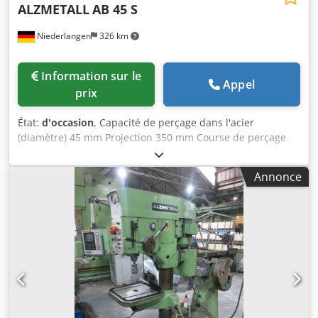
ALZMETALL
AB 45 S
Niederlangen
326 km
Information sur le
Appel
prix
État:
d'occasion
, Capacité de perçage dans l'acier
(diamètre) 45 mm Projection 350 mm Course de perçage
180 mm Enregistrement de MK 4 Plage de vitesse 30 - 765
tr/min Dimensions du tableau 720 x 560 mm Puissance
Annonce
totale requise 3,4 kW Poids 950kg Dimensions 1200 x 800 x
2300 mm Équipement: - alimentation automatique -
Dispositif de refroidissement Csdpfjvuz Tvjx Agdsrf -
vitesse infiniment variable - butée de profondeur de
perçage réglable - Pédale d'ARRÊT D'URGENCE - mandrin
de perçage