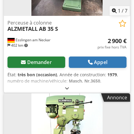
1
/
7
Perceuse à colonne
ALZMETALL
AB 35 S
2 900 €
Esslingen am Neckar
402 km
prix fixe hors TVA
Demander
Appel
État:
très bon (occasion)
, Année de construction:
1979
,
numéro de machine/véhicule:
Masch. Nr.3650
,
Fonctionnalité:
entièrement fonctionnel
, puissance:
2,2
kW (2,99 ch)
, tension d'entrée:
380 V
, type de courant
Annonce
d'entrée:
triphasé
, diamètre de l'outil:
32 mm
, fixation de
broche:
MK 4
, type d'actionnement:
électrique
, hauteur
totale:
187 mm
, profondeur de col de cygne:
300 mm
,
poids total:
430 kg
, Équipement:
Marquage CE,
documentation / manuel, vitesse de rotation à variation
continue
, Perceuse à colonne ALZMETALL en bon état