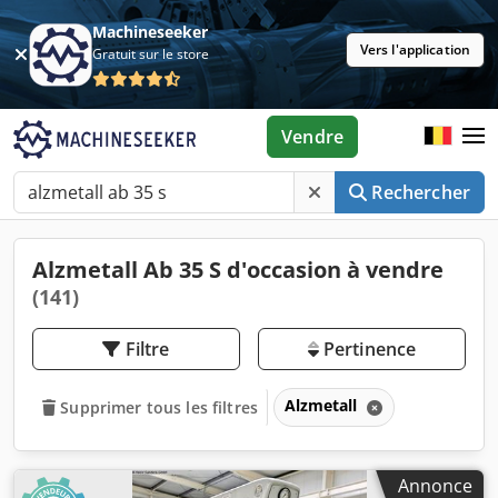
Machineseeker
Vers l'application
Gratuit sur le store
Vendre
Rechercher
Alzmetall Ab 35 S d'occasion à vendre
(141)
Filtre
Pertinence
Alzmetall
Supprimer tous les filtres
Annonce