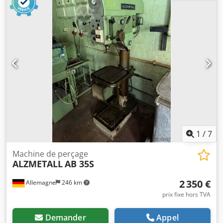
1
/
7
Machine de perçage
ALZMETALL
AB 35S
2 350 €
Allemagne
246 km
prix fixe hors TVA
Demander
Appel