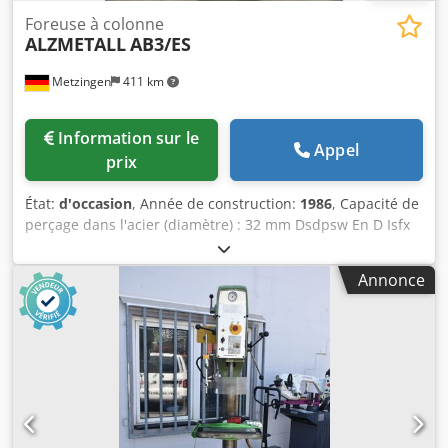
Foreuse à colonne
ALZMETALL
AB3/ES
Metzingen
411 km
Information sur le
Appel
prix
État:
d'occasion
, Année de construction:
1986
, Capacité de
perçage dans l'acier (diamètre) : 32 mm Dsdpsw En D Isfx
Aldowa Distance colonne-broche : 290 mm Course de
perçage : 180 mm Puissance totale requise : 1,9 kW
Annonce
Description à venir !