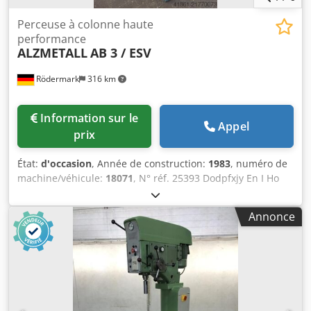
Perceuse à colonne haute
performance
ALZMETALL
AB 3 / ESV
Rödermark
316 km
Information sur le
Appel
prix
État:
d'occasion
, Année de construction:
1983
, numéro de
machine/véhicule:
18071
, N° réf. 25393 Dodpfxjy En I Ho
Aldswa Données techniques : - Capacité de perçage dans
l’acier ST 60 : 28 mm - Capacité maximale de perçage dans
Annonce
l’acier ST 60 : 32 mm - Cône de broche : CM 3 - Course de
la broche : 180 mm - Vitesses de la broche réglables en
continu : - Plage 1 : 130 – 480 tr/min - Plage 2 : 480 – 1750
tr/min - 3 avances : 0,1 ; 0,2 ; 0,3 mm/tour - Col de cygne :
290 mm - Distance max. table - broche : 620 mm - Table
avec 2 rainures en T : 450 x 450 mm - Réglage en hauteur
par crémaillère et volant - Dispositif de refroidissement