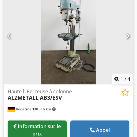
1.750 / 4x steples tr/min Avance : 0,1 ; 0,2 ; 0,3
manuelle/automatique mm/tr Distance maxi broche/table :
80 - 680 mm Surface de serrage de la table: : 500 x 370 mm
rotation de la table : 360 °. Réglage de la table de perçage :
600 vertical mm Diamètre de la colonne : Ø 130 mm
Puissance totale requise : 7,5 kW Poids de la machine env.
: 273 kg Dimensions de la machine env. L x l x H : 0,9 x 0,6 x
1,9 m La machine peut tarauder, changement du sens de
marche gauche/droite sélectionnable par pédale ou/et
butée de profondeur Dwsdpfxju Idkzj Aldja Table
inclinable et réglable en hauteur. *
1
/
4
Haute l. Perceuse à colonne
ALZMETALL
AB3/ESV
Rödermark
316 km
Information sur le
Appel
prix