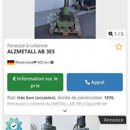
1
/
5
Foreuse à colonne
ALZMETALL
AB 3ES
Weiterstadt
302 km
Information sur le
Appel
prix
État:
très bon (occasion)
, Année de construction:
1976
,
Perceuse à colonne ALZMETALL AB 3ES Capacité de
perçage dans l'acier St 60 28 mm Capacité de perçage
dans la fonte GG 20 35 mm Capacité de perçage en St 60
Annonce
35 mm Dwodpfxewg Hdvj Aldea Support de broche MK 3
Projection 290 mm Course de la plume 160 mm Course de