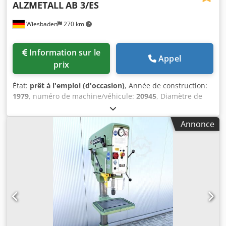
ALZMETALL
AB 3/ES
Wiesbaden
270 km
Information sur le
Appel
prix
État:
prêt à l'emploi (d'occasion)
, Année de construction:
1979
, numéro de machine/véhicule:
20945
, Diamètre de
perçage : 28/35 mm Type de cône de broche : MK 3 Portée
: 293 mm Dimensions de la table : 400 x 400 mm La table
Annonce
est inclinable et réglable en hauteur à l’aide d’une
manivelle et d’une crémaillère sur une colonne ronde.
Grande distance entre la table et le mandrin de perçage :
630 mm Course du mandrin : 180 mm Vitesses de rotation
de la broche, réglables par paliers en 4 groupes : 65 - 1750
tr/min Moteur d’entraînement : 380 V, 0,9/1,5 kW
Dwsdpfxozh H I Us Aldoa Poids : 340 kg Encombrement :
600 x 920 x 1880 mm