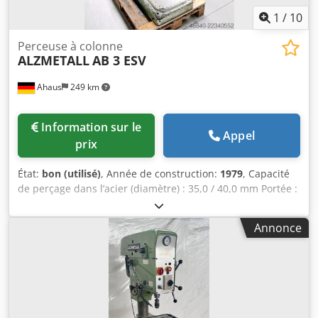
1
/
10
Perceuse à colonne
ALZMETALL
AB 3 ESV
Ahaus
249 km
Information sur le
Appel
prix
État:
bon (utilisé)
, Année de construction:
1979
, Capacité
de perçage dans l’acier (diamètre) : 35,0 / 40,0 mm Portée :
300 mm Course de perçage : 180 mm Vitesse de rotation :
110 - 1450 tr/min Dimensions de la table : Ø 455 mm
Annonce
Diamètre de la colonne : 155 mm Avance : 0,1 / 0,2 / 0,3
m/min Montage de la broche : MK 4 Puissance du moteur :
1,5 kW Dwsdpfx Aezl E Tkeldsa Poids : 450 kg Dimensions (L
x l x H) : 800 x 650 x 1850 mm Équipement : - Perceuse à
colonne robuste (courroie trapézoïdale) - Avance
automatique de la broche - Réglage de vitesse continu -