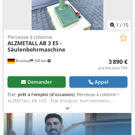
1
/
15
Perceuse à colonne
ALZMETALL
AB 3 ES -
Säulenbohrmaschine
3 890 €
Bruchsal
330 km
prix fixe hors TVA
Demander
Appel
État:
prêt à l'emploi (d'occasion)
, Perceuse à colonne /
ALZMETALL AB 3 ES - État d'origine, bien entretenu -
Capacité de perçage / acier max. 35 mm - Portée d'environ
280 mm - Dimensions de la table d'environ 600 x 470 mm -
Course de perçage d'environ 180 mm - Monture conique
MK 3 - Réglage de la vitesse à variation continue - Plage de
vitesse 65 - 1750 tr/min Dwedpfjzkv N Tex Aldea - Butée de