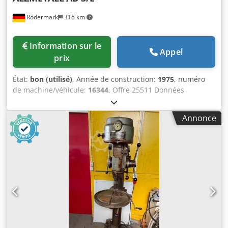
Rödermark
316 km
Information sur le
Appel
prix
État:
bon (utilisé)
, Année de construction:
1975
, numéro
de machine/véhicule:
16344
, Offre 25511 Données
techniques: Djdpfxey Rz Dfj Aldowa - Capacité de perçage
dans l’acier ST 60 : 28 mm - Performance de perçage dans
Annonce
l’acier ST 60 : 32 mm - Dispositif de taraudage -
Emmanchement de la broche de perçage MK 3 – longue
broche - Course de la broche de perçage : 180 mm - 10
vitesses de broche : 250 – 2100 tr/min - Col de cygne env. :
290 mm - Distance max. entre la table et la broche : env.
620 mm - Table avec 2 rainures en T, réglable en hauteur :
520 x 450 mm - Entraînement : 400 V / 1,0 / 1,3 kW -
Encombrement env. : l 600 x h 1850 x p 700 mm - Poids
env. : 280 kg