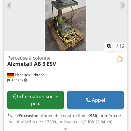
Butée de profondeur - Table ronde avec rainures en T *
Réglage en hauteur à l’aide d’une manivelle * Rotative -
Bouton d’arrêt d’urgence à l’avant - Système de
refroidissement avec réservoir séparé - Manuel
d’utilisation
1
/
12
Perceuse à colonne
Alzmetall
AB 3 ESV
Hessisch Lichtenau
377 km
Information sur le
Appel
prix
État:
d'occasion
, Année de construction:
1980
, numéro de
machine/véhicule:
17209
, puissance:
1,5 kW (2,04 ch)
,
tension d'entrée:
400 V
, fréquence d'entrée:
50 Hz
, fixation