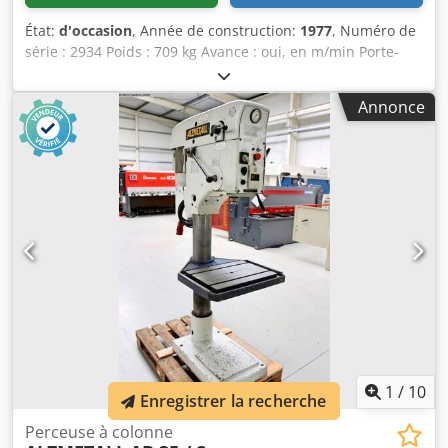
État:
d'occasion
, Année de construction:
1977
, Numéro de
série : 2934 Poids : 709 kg Avance : oui, en m/min Porte-
outil : MK 3 Dedoztfytspfx Aldswa
Annonce
1
/
10
Enregistrer la recherche
Perceuse à colonne