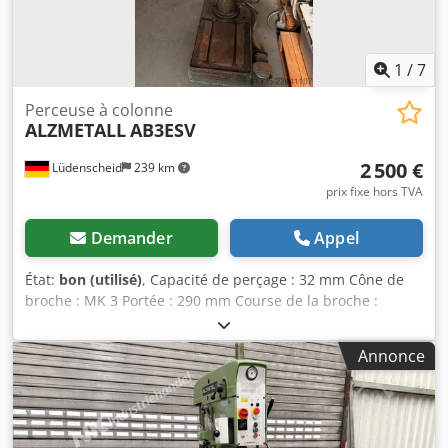
1
/
7
Perceuse à colonne
ALZMETALL
AB3ESV
2 500 €
Lüdenscheid
239 km
prix fixe hors TVA
Demander
Appel
État:
bon (utilisé)
, Capacité de perçage : 32 mm Cône de
broche : MK 3 Portée : 290 mm Course de la broche :
160 mm Dimensions de la table : 510 x 300 mm Diamètre
de la colonne : 115 mm Avance par roue à rayons Dedpozp
Annonce
Nfxefx Aldowa Vitesse de la broche : 55 – 1 450 tr/min,
réglable en continu Puissance du moteur : 0,9 et 1,3 kW,
avec inversion de polarité Alimentation électrique : 380 V,
50 Hz Vitesse de la broche réglable par 2 étages de vitesse,
2 vitesses de moteur et en continu grâce à un variateur