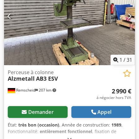
Réglage de la hauteur de la table à l’aide d’une manivelle
Légère détérioration au niveau du couvercle (voir photos)
Encombrement (L x l x H) : 1 200 x 650 x 1 900 mm Poids :
400 kg
1
/
31
Perceuse à colonne
Alzmetall
AB3 ESV
2 990 €
Remscheid
207 km
à négocier hors TVA
Demander
Appel
État:
très bon (occasion)
, Année de construction:
1989
,
Fonctionnalité:
entièrement fonctionnel
, fixation de
broche:
MK 3
, vitesse de rotation (max.):
1 750 tr/min
,