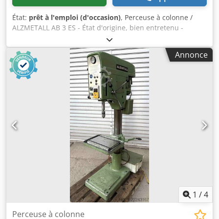
État:
prêt à l'emploi (d'occasion)
, Perceuse à colonne /
ALZMETALL AB 3 ES - État d'origine, bien entretenu -
Capacité de perçage / acier max. 35 mm - Portée d'environ
280 mm - Dimensions de la table d'environ 600 x 470 mm -
Annonce
Course de perçage d'environ 180 mm - Porte-mandrin
conique MK 3 - Réglage de la vitesse en continu - Plage de
vitesse d'environ 65 à 2000 tr/min Dodpeztffcefx Aldjwa -
Butée de profondeur de perçage - Dispositif de protection
de la broche - Arrêt d'urgence - Interrupteur au pied -
Indicateur de vitesse analogique - Mandrin de perçage -
Documentation Dimensions : L x l x h 1,2 x 0,8 x 2 mètres /
Poids d'environ 500 kg
1
/
4
Perceuse à colonne