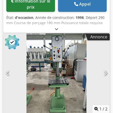
Information sur le
Appel
prix
État:
d'occasion
, Année de construction:
1998
, Déport 290
mm Course de perçage 180 mm Puissance totale requise
1,9 kW Dodow D Hi Tspfx Aldewa Description à venir !
Annonce
1
/
2