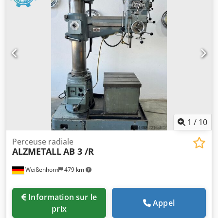
la table 592 mm Diamètre de la colonne 115 mm Surface
de serrage 510 x 300 mm Vitesse de broche 130-1750
tr/min. Poids de la machine environ 400 kg Construit en
1976 Avec système de refroidissement !
1
/
10
Perceuse radiale
ALZMETALL
AB 3 /R
Weißenhorn
479 km
Information sur le
Appel
prix