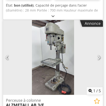
État:
bon (utilisé)
, Capacité de perçage dans l’acier
(diamètre) : 28 mm Portée : 700 mm Hauteur maximale de
la pièce : 1 300 mm Dodszfqmcspfx Aldswa Interface pour
outil : MK3 Avances : 0,1 à 0,3 mm/tour Vitesses de broche
Annonce
: 100 à 1 220 tr/min Puissance totale requise : 1,4 kW Poids
de la machine : environ 1,3 t Encombrement : environ L x l
x H 1,8 x 0,8 x 2,3 m y compris table à rainures en T y
compris avance de perçage serrage mécanique
1
/
5
Perceuse à colonne
ALZMETALL
AB 3/E