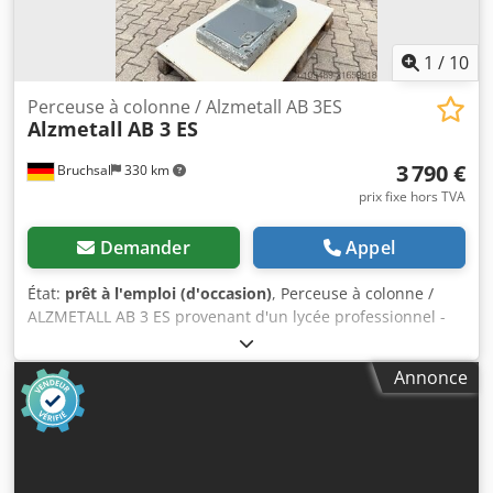
1
/
10
Perceuse à colonne / Alzmetall AB 3ES
Alzmetall
AB 3 ES
3 790 €
Bruchsal
330 km
prix fixe hors TVA
Demander
Appel
État:
prêt à l'emploi (d'occasion)
, Perceuse à colonne /
ALZMETALL AB 3 ES provenant d'un lycée professionnel -
État d'origine bien entretenu - Capacité de perçage / acier
max. 35 mm - Col de cygne 280 mm - Dimension de la table
Annonce
600x470 mm - Course de perçage 180 mm - Cône morse
MK 3 - Variation continue de la vitesse - Butée de
profondeur de perçage - Affichage de la vitesse - Mandrin
de perceuse - Documentation Dwjdpfx Aoyzakreldea
Dimensions : L x l x H 1,2 x 0,8 x 2 mètres / Poids 480 kg