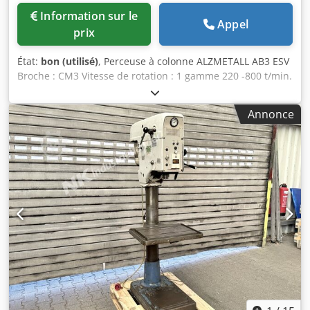
Information sur le
Appel
prix
État:
bon (utilisé)
, Perceuse à colonne ALZMETALL AB3 ESV
Broche : CM3 Vitesse de rotation : 1 gamme 220 -800 t/min.
+ 1 gamme 800-2900 t/min. Surface table : Longueur 615
mm x largeur 470 mm Course de la broche : 160 mm
Annonce
Profondeur col de cygne : 280 mm Réglage vitesse par
variateur à courroie Table rotative à 360° Descente
automatique 3 vitesses : 0,006 - 0,12 - 0,18 mm/min.
Pompe à lubrifiant Dodpfx Aszmxw Esldjwa Tension : 380 V
Largeur : 800 mm Profondeur : 1300 mm Hauteur totale :
1900 mm Poids : env. 800 kg