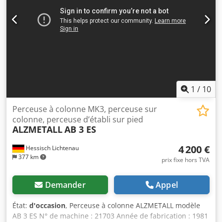
Sous réserve d’erreurs et d’omissions.
1
/
10
Perceuse à colonne MK3, perceuse sur
colonne, perceuse d’établi sur pied
ALZMETALL
AB 3 ES
4 200 €
Hessisch Lichtenau
377 km
prix fixe hors TVA
Demander
Appel
État:
d'occasion
, Perceuse à colonne ALZMETALL modèle
AB 3 ES N° de machine : 21703 Année de fabrication : 1981