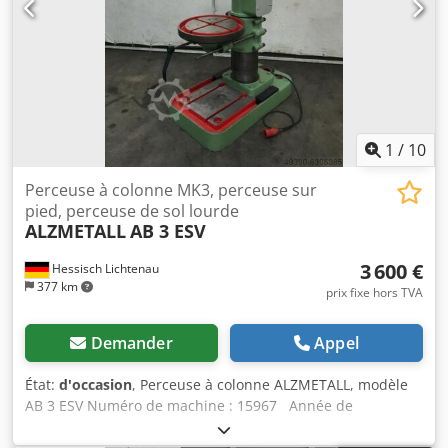
séparé - Entraînement : 400 V / 0,9 / 1,3 kW -
Encombrement env. : L 660 x H 1900 x P 700 mm - Poids
env. : 280 kg
1
/
10
Perceuse à colonne MK3, perceuse sur
pied, perceuse de sol lourde
ALZMETALL
AB 3 ESV
3 600 €
Hessisch Lichtenau
377 km
prix fixe hors TVA
Demander
Appel
État:
d'occasion
, Perceuse à colonne ALZMETALL, modèle
AB 3 ESV Numéro de machine : 15967 Année de
fabrication : 1977 Capacité de perçage : 32 mm Montage
de la broche : MK 3 – mandrin court Distance entre