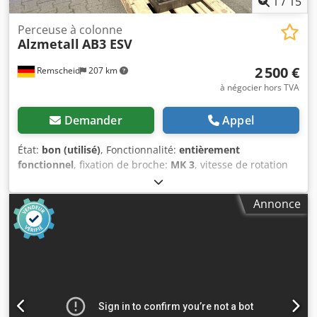
1
/
15
Perceuse à colonne
Alzmetall
AB3 ESV
2 500 €
Remscheid
207 km
à négocier hors TVA
Demander
Appel
État:
bon (utilisé)
, Fonctionnalité:
entièrement
fonctionnel
, fixation de broche:
MK 3
, vitesse de rotation
(max.):
1 450 tr/min
, vitesse de rotation (min.):
55 tr/min
,
largeur de la table:
600 mm
, longueur de la table:
470
Annonce
mm
, Une perceuse à colonne de la marque Alzmetall est
proposée à la vente, en bon état d’occasion, comme visible
sur les photos. Caractéristiques techniques : • Fabricant :
Alzmetall • Modèle : AB3-ESV • Vitesse de rotation : env. 55
- 1 450 tr/min • Course de la broche : env. 180 mm •
Avances automatiques : 0,1/0,2/0,3 mm/tr • Dimensions de
la table : env. 600x470 mm • Largeur des rainures en T :
env. 14 mm • Année de fabrication : 1977 • État : Occasion,