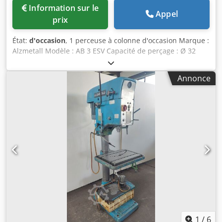
machine (environ) : 0,9 x 0,6 x 1,9 m (L x l x H)
Information sur le
Appel
prix
État:
d'occasion
, 1 perceuse à colonne d'occasion Marque :
Alzmetall Modèle : AB 3 ESV Capacité de perçage : Ø 32
mm 3 avances automatiques Dwjdoyqr Dhopfx Aldoa Cône
de broche : MK 3 Distance nez de broche – table : 545 mm
Annonce
Déport : 290 mm Course de la broche : 160 mm Diamètre
de la colonne : Ø 220 mm Dimensions : 1150 x 650 x 2000
mm Poids : 850 kg
1
/
6