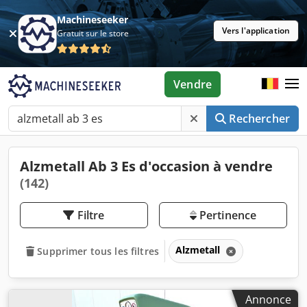
Machineseeker
Vers l'application
Gratuit sur le store
Vendre
Rechercher
Alzmetall Ab 3 Es d'occasion à vendre
(142)
Filtre
Pertinence
Alzmetall
Supprimer tous les filtres
Annonce