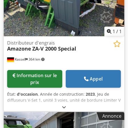
1
/
1
Distributeur d'engrais
Amazone
ZA-V 2000 Special
Kassel
364 km
Information sur le
Appel
prix
État:
d'occasion
, Année de construction:
2023
, Jeu de
diffuseurs V-Set 1, unité 3 voies, unité de bordure Limiter V
/ arceau de protection des tuyaux S, dispositif de roulage
amovible, mécanisme d’épandage ZA-V, réhausse de
Annonce
trémie S / arbre à cardan 2000 avec limiteur à friction,
éléments d’assemblage pour appareils de base ZA,