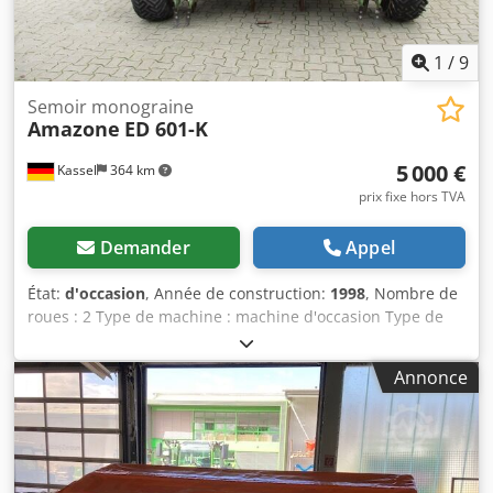
1
/
9
Semoir monograine
Amazone
ED 601-K
5 000 €
Kassel
364 km
prix fixe hors TVA
Demander
Appel
État:
d'occasion
, Année de construction:
1998
, Nombre de
roues : 2 Type de machine : machine d'occasion Type de
châssis : porté Équipement d'engrais / vis d'engrais /
Cjdpsr Ncfqofx Aafjrf
Annonce