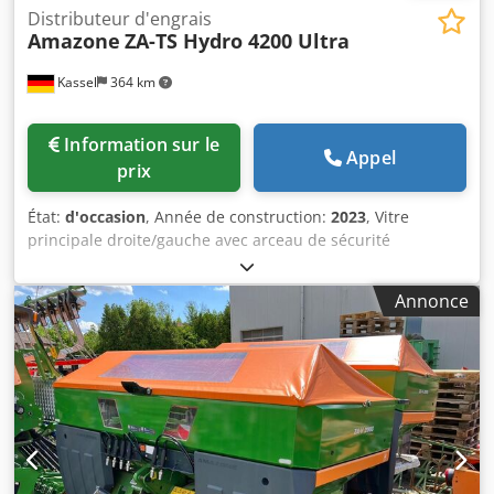
Distributeur d'engrais
Amazone
ZA-TS Hydro 4200 Ultra
Kassel
364 km
Information sur le
Appel
prix
État:
d'occasion
, Année de construction:
2023
, Vitre
principale droite/gauche avec arceau de sécurité
automatique TS, dispositif de distribution monté d’usine /
pivotant. Capteur d’inclinaison pour système de pesée
Annonce
électronique / réglage du système d’introduction.
Composants du système de pesée professionnel pour
appareils de base ZA. Éclairage LED arrière manuel.
Crodpfxjt A Udge Aafof