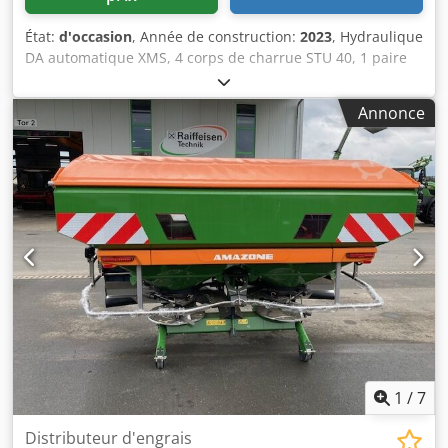
État:
d'occasion
, Année de construction:
2023
, Hydraulique
DA automatique XMS, 4 corps de charrue STU 40, 1 paire
de 4 socs 430 HD, 1 paire de protège-corps, 1 paire de 4
avant-labours M0 RH65-85, coutre circulaire DM 500 à
Annonce
déblocage hydraulique des pierres, pendulaire lourd, roue
de jauge DM 680. Credpfx Aotvf Rwjafof
1
/
7
Distributeur d'engrais