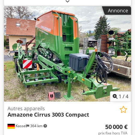
pivotant, AutoTS des deux côtés / Arceau de protection
tubulaire L Capteur d'inclinaison pour système de pesage
Annonce
FlowCheck Tapis EasyCheck, 16 / Pièce Garde-boue L et
échelles Éclairage LED Bâche enroulable de couverture L /
Jeu de pelles de répartition TS Cjdpforxr Uyjx Aafjrf
1
/
4
Autres appareils
Amazone
Cirrus 3003 Compact
50 000 €
Kassel
364 km
prix fixe hors TVA