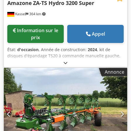
Amazone
ZA-TS Hydro 3200 Super
Kassel
364 km
Information sur le
Appel
prix
État:
d'occasion
, Année de construction:
2024
, kit de
disques d'épandage TS20 à commande manuelle gauche,
kit de disques d'épandage TS20 / droite, entraînement
hydraulique gauche avec AutoTS et FlowControl ProfiSPro,
Annonce
entraînement hydraulique / droite avec AutoTS et
FlowControl ProfiSPro, disque principal gauche avec
AutoTS / disque principal droite Csdpfxjtrdzwo Aaforf