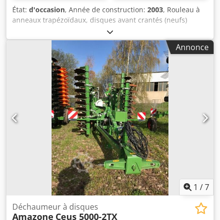
État:
d'occasion
, Année de construction:
2003
, Rouleau à
anneaux trapézoïdaux, disques avant crantés (neufs)
Credpfx Astqd Tljafef
Annonce
1
/
7
Déchaumeur à disques
Amazone
Ceus 5000-2TX