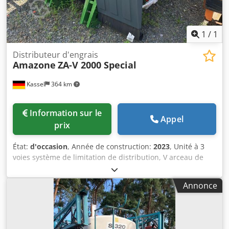
1
/
1
Distributeur d'engrais
Amazone
ZA-V 2000 Special
Kassel
364 km
Information sur le
Appel
prix
État:
d'occasion
, Année de construction:
2023
, Unité à 3
voies système de limitation de distribution, V arceau de
protection de tuyau, L affichage mécanique / de position
de l'épandeur ZA-V, rehausse de trémie S 2000,
Annonce
composants d'installation pour / équipements de base ZA,
prise de force avec embrayage à friction, garde-boue L et
échelles / éclairage LED vers l'arrière. Crodpfx Aet
Dwiboafef