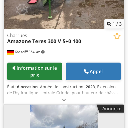
1
/
3
Charrues
Amazone
Teres 300 V 5+0 100
Kassel
364 km
Information sur le
Appel
prix
État:
d'occasion
, Année de construction:
2023
, Extension
de l’hydraulique centrale Grindel pour hauteur de châssis
80, 1 corps de charrue STW / 35, 1 paire de versoirs 430, 1
paire de pointes HD, 1 paire de tôles d’insertion pour STW
Annonce
/ 35, 1 paire de supports de coutre à disque pour coutre à
disque Variopf D 500 cranté et / suspendu, 1 Csdpfor
Ucigsx Aafsrf