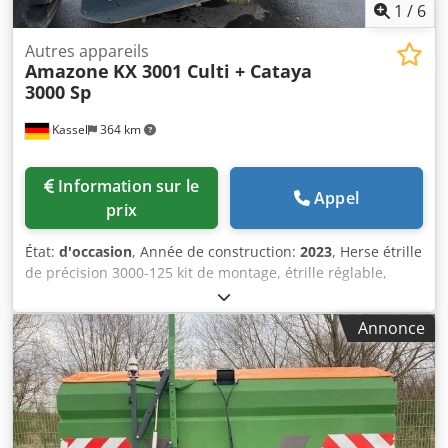
1
/
6
Autres appareils
Amazone
KX 3001 Culti + Cataya
3000 Sp
Kassel
364 km
Information sur le
Appel
prix
État:
d'occasion
, Année de construction:
2023
, Herse étrille
de précision 3000-125 kit de montage, étrille réglable,
traceur supplémentaire / électronique, traceur
électronique 3000 AmaDrill 2 pour Cataya capteur radar /
Annonce
international, capteur analogique de position de travail,
commande électronique des passages / vanne de
commande et passages hydrauliques. Csdpfstgpggex
Aaferf