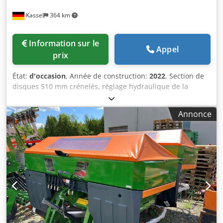
Kassel
364 km
Information sur le
Appel
prix
État:
d'occasion
, Année de construction:
2022
, Section de
disques 510 mm crénelés, réglage hydraulique de la
profondeur de travail section de disques / réglage
hydraulique de la profondeur de travail de l’unité
Annonce
niveleuse, dents C-Mix-Ultra pour Ceus 50 / réglage
hydraulique de la profondeur de travail du champ de
dents avec timon hydraulique, soc HD 80 mm / (14/K1)
Csdpjtz Tplefx Aaferf