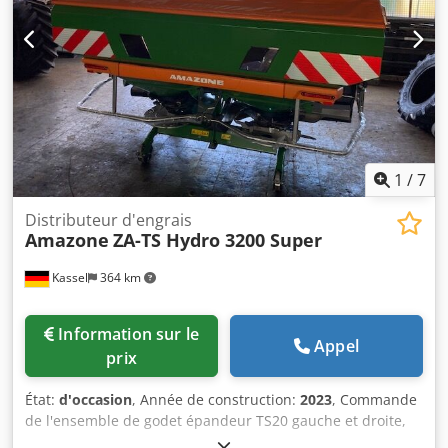
1
/
7
Distributeur d'engrais
Amazone
ZA-TS Hydro 3200 Super
Kassel
364 km
Information sur le
Appel
prix
État:
d'occasion
, Année de construction:
2023
, Commande
de l'ensemble de godet épandeur TS20 gauche et droite,
entraînement hydraulique gauche et droite avec Auto TS /