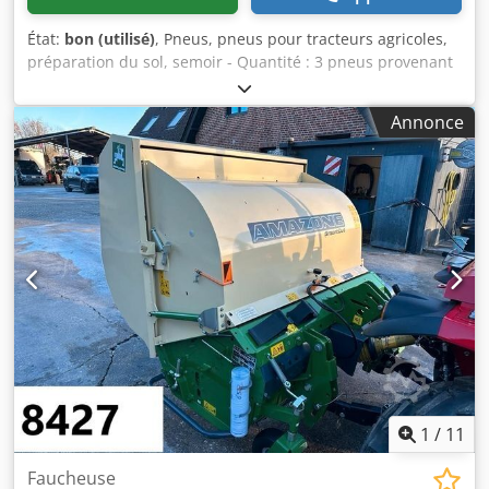
État:
bon (utilisé)
, Pneus, pneus pour tracteurs agricoles,
préparation du sol, semoir - Quantité : 3 pneus provenant
d’un semoir Amazone - Dimensions des pneus - Moyeu : Ø
40 mm - Dimensions : Ø 750 Crjdpfx Asb A E Ufjafof - Prix
Annonce
total : pour les 3 pneus - Poids : 51 kg/pièce
1
/
11
Faucheuse