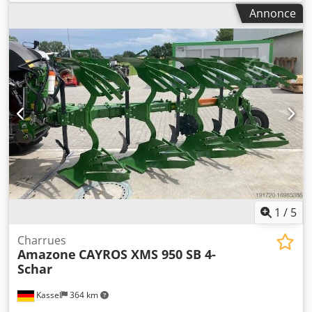
Annonce
1
/
5
Charrues
Amazone
CAYROS XMS 950 SB 4-
Schar
Kassel
364 km