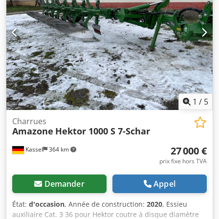
1
/
5
Charrues
Amazone
Hektor 1000 S 7-Schar
27 000 €
Kassel
364 km
prix fixe hors TVA
Demander
Appel
État:
d'occasion
, Année de construction:
2020
, Essieu
auxiliaire Cat. 3 36 pour Hektor coutre à disque diamètre