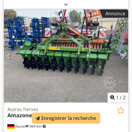
500 pour déclenchement hydraulique des pierres /
déchaumeur lourd G1 réglable Prédisque Éclairage arrière
Annonce
LED Signalisation avant / Antivol Homologation CE 40 km/h
- Charrue entièrement tournante à atteler - RH 82 / Évolutif
Cedsthk U Topfx Aaforf
1
/
2
Autres herses
Amazone
Catros+ 3003
Enregistrer la recherche
Kassel
364 km