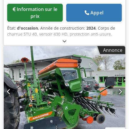
Information sur le
Appel
prix
État:
d'occasion
, Année de construction:
2024
, Corps de
charrue STU 40, versoir 430 HD, protection anti-usure,
boulon de cisaillement. Crsdpfjuhnlmsx Aafsf
Annonce