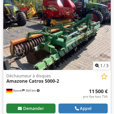
1
/
3
Déchaumeur à disques
Amazone
Catros 5000-2
11 500 €
Kassel
364 km
prix fixe hors TVA
Demander
Appel