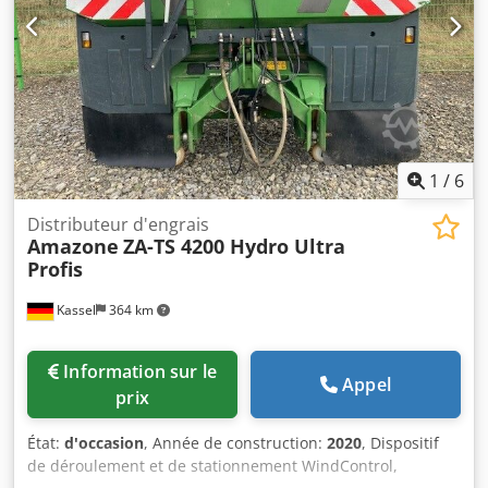
1
/
6
Distributeur d'engrais
Amazone
ZA-TS 4200 Hydro Ultra
Profis
Kassel
364 km
Information sur le
Appel
prix
État:
d'occasion
, Année de construction:
2020
, Dispositif
de déroulement et de stationnement WindControl,