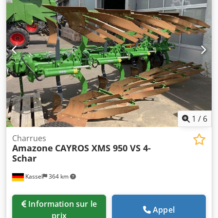
déflecteur de saletés S / éclairage LED Codpfxot Dwh Re
Aafsrf
1
/
6
Charrues
Amazone
CAYROS XMS 950 VS 4-
Schar
Kassel
364 km
Information sur le
Appel
prix