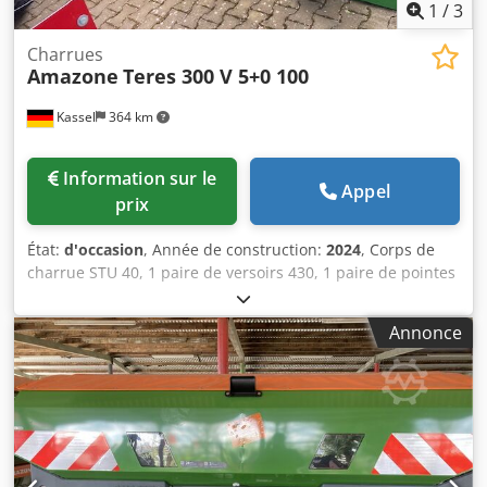
1
/
3
Charrues
Amazone
Teres 300 V 5+0 100
Kassel
364 km
Information sur le
Appel
prix
État:
d'occasion
, Année de construction:
2024
, Corps de
charrue STU 40, 1 paire de versoirs 430, 1 paire de pointes
de soc HD, 1 paire de tiges d’avant-labour pour hauteur de
cadre 80 mm pour sécurité hydraulique contre les
Annonce
surcharges, avant-labour M2, 1 paire de supports de
rasettes, rasette disque D 500 crantée avec protège-pièce
d’appui, 1 paire, montage de corps compris. Credjt A
Udyepfx Aafjf