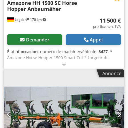
Amazone
HH 1500 SC Horse
Hopper Anbaumäher
11 500 €
Legden
170 km
prix fixe hors TVA
Demander
Appel
État:
d'occasion
, numéro de machine/véhicule:
8427
, *
Amazone Horse Hopper 1500 Smart Cut * Largeur de
travail : 1,50 m * Capacité du bac de ramassage : 1 500 l *
Attelage 3 points tracteur * Lames à ailettes H60 *
Annonce
Rouleaux de support * Dispositif de broyage (mulching) *
Arbre de transmission avec roue libre * Bac de ramassage
avec vidange hydraulique du fond Crsdpfx Aorhy H Roafjf *
Vitesse de rotation : 2 650 tr/min * Indicateur de niveau de
remplissage -----Numéro de véhicule interne : 8427
Support WhatsApp disponible ! Pour toute question sur la
machine ou pour plus d’informations, contactez-nous
facilement via WhatsApp. Whatsapp Whatsapp ----Sous
réserve d’erreurs et de vente intermédiaire.