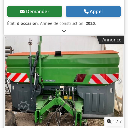
Demander
Appel
État:
d'occasion
, Année de construction:
2020
,
Annonce
1
/
7