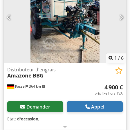
1
/
6
Distributeur d'engrais
Amazone
BBG
4 900 €
Kassel
364 km
prix fixe hors TVA
Demander
Appel
État:
d'occasion
,