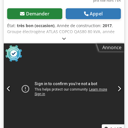
prix fixe hors TVA
Demander
Appel
État:
très bon (occasion)
, Année de construction:
2017
,
Groupe électrogène ATLAS COPCO QAS80 80 kVA, année
2017, révisé. Caractéristiques techniques : Chedpfx Aezdc
Evsguea Puissance : 80 kVA (64 kW) Année de fabrication :
Annonce
2017 Moteur : PERKINS Nombre d'heures : 2870 h Groupe
électrogène en parfait état de fonctionnement. Prix net : 59
500 PLN Prix brut : 73 185 PLN