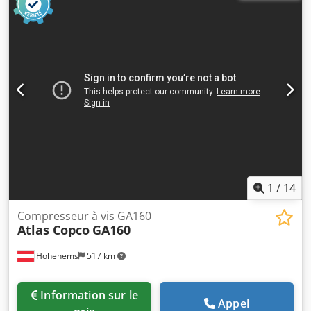
de fabrication : 2018 Seulement 27 910 heures d’utilisation
Historique d’entretien complet Chedoxbh Ddspfx Aguea
1
/
14
Compresseur à vis GA160
Atlas Copco
GA160
Hohenems
517 km
Information sur le
Appel