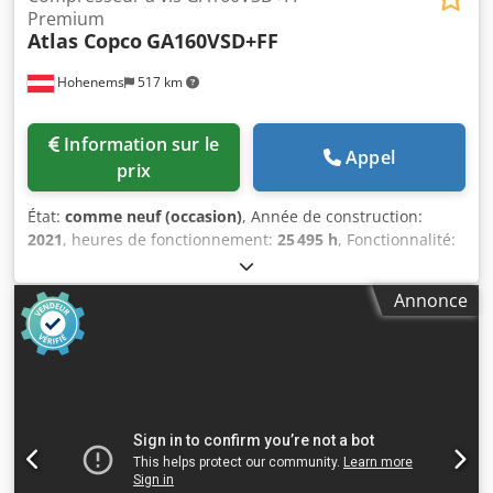
Premium
Atlas Copco
GA160VSD+FF
Hohenems
517 km
Information sur le
Appel
prix
État:
comme neuf (occasion)
, Année de construction:
2021
, heures de fonctionnement:
25 495 h
, Fonctionnalité:
entièrement fonctionnel
, Compresseur à vis Atlas Copco
GA160VSD+FF. Sécheur et variateur intégrés. 160 kW, 8,3
Annonce
bar, 33,10 m³/min. Année de fabrication : 2021. Heures de
fonctionnement : 25 495. Chjdpfsyzg Eisx Aguja