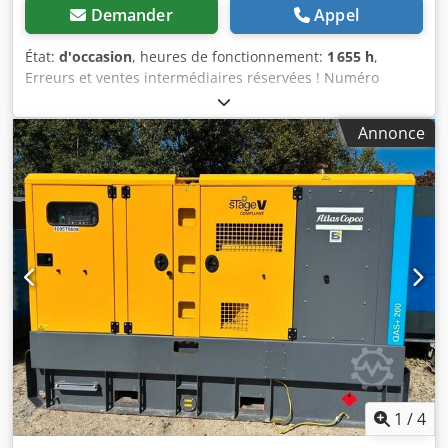
Demander
Appel
État:
d'occasion
, heures de fonctionnement:
1 655 h
,
Erreurs et ventes intermédiaires réservées ! Numéro
interne : 1433. Moteur PERKINS. Le véhicule n’a pas été
remis à neuf. Cjdpfx Aszp Avksguoha Livraison possible
Annonce
dans toute l’Allemagne moyennant un supplément. Erreurs
et ventes intermédiaires réservées. Nous reprenons votre
ancien véhicule avec plaisir. Financement/location
possible, même sans apport initial ! Vous avez d’autres
questions ? Nous serons heureux de vous conseiller !
1
/
4