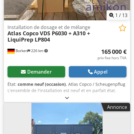
1
/
13
Installation de dosage et de mélange
Atlas Copco
VDS P6030 + A310 +
LiquiPrep LP804
165 000 €
Borken
226 km
prix fixe hors TVA
Demander
Appel
État:
comme neuf (occasion)
, Atlas Copco / Scheugenpflug
L'ensemble de l'installation est neuf et en parfait état.
Type : VDS P6030 Traitement automatique et complet, de
l'alimentation à la décharge. Mélange de deux composants
Annonce
(par exemple, résine et durcisseur) directement pendant le
processus. Application précise du matériau à des positions
définies sur la pièce. Déplacement des pièces à l'aide d'un
système à 3 axes (X, Y, Z). Fonctionnement en mode