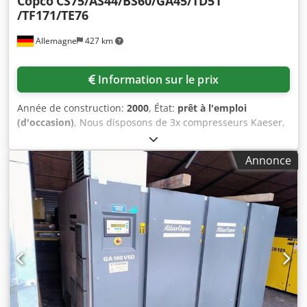
Copco
CS75/AS44/BS60/GA45/TD51
/TF171/TE76
Allemagne
427 km
Information sur le prix
Année de construction:
2000
, État:
prêt à l'emploi
(d'occasion)
, Nous disposons de 3x compresseurs Kaeser,
2x compresseurs Atlas Copco et 3x sécheurs frigorifiques
Kaeser. 1) Compresseur Kaeser CS 75, année de
Annonce
construction : 1992, pression de service : 10bar, heures de
service : 38265h. 2) Compresseur Kaeser AS 44, année de
construction : 1999, pression de service : 8,5bar, heures de
service : 41564h. 3) Compresseur Kaeser BS 60, année de
construction : 1983, pression de service : 7,5bar, heures de
service : 50674h. 4) Compresseur Atlas Copco GA 45, année
de construction : 1990, pression de service : 10bar, heures
de service : 26831h. 5) Compresseur Atlas Copco GA 45,
année de fabrication : 1990, pression de service : 10bar,
heures de service : 52447h. 6) Sécheur frigorifique Kaeser