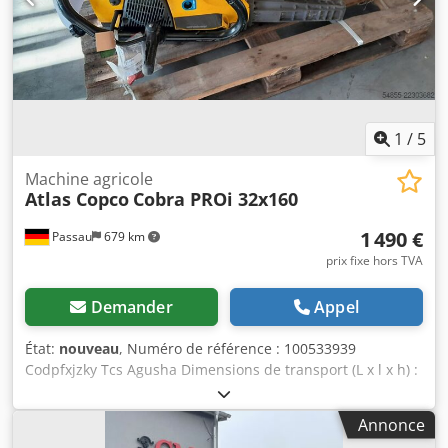
1
/
5
Machine agricole
Atlas Copco
Cobra PROi 32x160
1 490 €
Passau
679 km
prix fixe hors TVA
Demander
Appel
État:
nouveau
, Numéro de référence : 100533939
Codpfxjzky Tcs Agusha Dimensions de transport (L x l x h) :
0 x 0 x 0 ---- Vendu ! Poids : 24-25 kg Longueur : 877-927
mm Profondeur : 358 mm Largeur aux poignées : 623 mm
Annonce
Énergie de frappe : 60 joules Fréquence de frappe : 1440