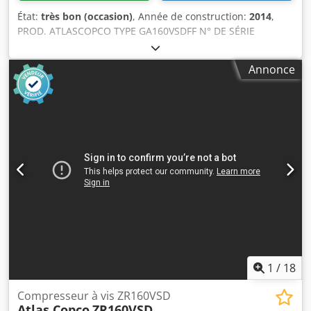
État:
très bon (occasion)
, Année de construction:
2014
,
PROD. ATLASCOPCO TYPE GA160VSDFF N° DE SÉRIE
APF195117 ANNÉE 2014 PUISSANCE (kW) 186 DÉBIT
(m3/min) 4,82-26,70 PRESSION (bar) 8,3 HEURES
Annonce
(FONCTIONNEMENT/TOTAL) 67773 CONVERTISSEUR DE
FRÉQUENCE oui SÉCHEUR INTÉGRÉ oui ÉCHANGEUR non
REFROIDISSEMENT (AIR/EAU) air SUR RÉSERVOIR non
DOCUMENTS non Cedpjzl S Smsfx Agueha CONNEXIONS 3
NEUF/OCCASION OCCASION
1
/
18
Compresseur à vis ZR160VSD
Atlas Copco
ZR160VSD