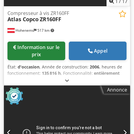
1
/
17
Compresseur à vis ZR160FF
Atlas Copco
ZR160FF
Hohenems
517 km
Information sur le
Appel
prix
État:
d'occasion
, Année de construction:
2006
, heures de
fonctionnement:
135 816 h
, Fonctionnalité:
entièrement
fonctionnel
, Compresseur à vis sans huile Atlas Copco
ZR160FF Cedpfx Aoyzxptogujha Sécheur intégré. 160 kW
Annonce
7,5 bar 28,20 m3/min Année de fabrication : 2006 Heures
de fonctionnement : 135 816