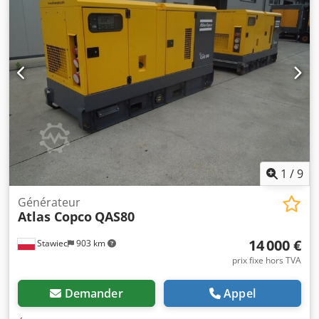
1
/
9
Générateur
Atlas Copco
QAS80
14 000 €
Stawiec
903 km
prix fixe hors TVA
Demander
Appel