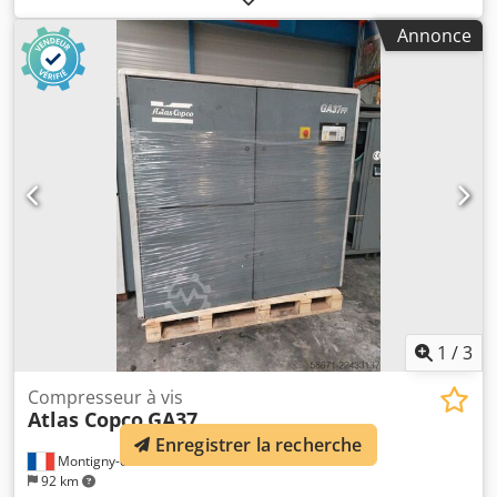
Annonce
1
/
3
Compresseur à vis
Atlas Copco
GA37
Enregistrer la recherche
Montigny-en-Ostrevent
92 km