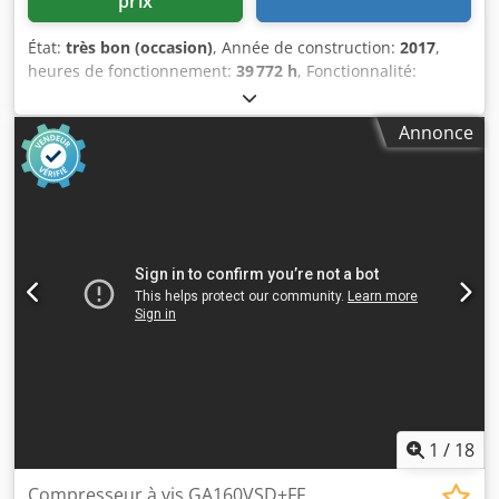
prix
État:
très bon (occasion)
, Année de construction:
2017
,
heures de fonctionnement:
39 772 h
, Fonctionnalité:
entièrement fonctionnel
, Compresseur à vis Atlas Copco
GA160 160 kW 7,5 bar 30,20 m3/min Année de fabrication :
Annonce
2017 Chodpfx Aeyzhcceguea Heures de fonctionnement :
36 772
1
/
18
Compresseur à vis GA160VSD+FF