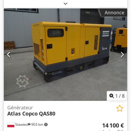
entièrement fonctionnel
, Compresseur à vis sans huile
Atlas Copco GA75VSDFF Variateur de fréquence et sécheur
Annonce
intégrés. Codpfoyz R U Ijx Agujha 160 kW 7,5 bar 27,90
m3/min Année de fabrication : 2002 Heures de
fonctionnement : 46 357
1
/
8
Générateur
Atlas Copco
QAS80
14 100 €
Stawiec
903 km