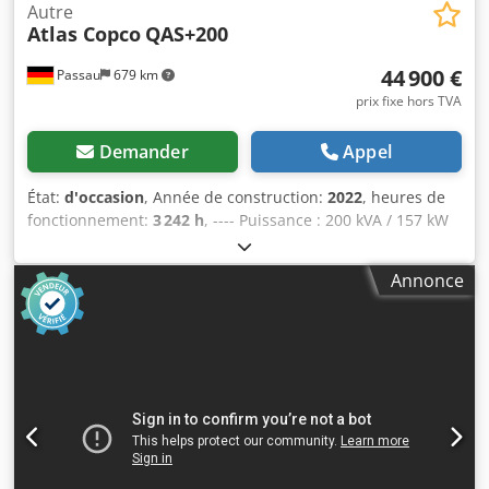
Autre
Atlas Copco
QAS+200
44 900 €
Passau
679 km
prix fixe hors TVA
Demander
Appel
État:
d'occasion
, Année de construction:
2022
, heures de
fonctionnement:
3 242 h
, ---- Puissance : 200 kVA / 157 kW
Réservoir de carburant : 585 litres Csdszrkuaspfx Agujha
Nombre d’heures de fonctionnement : 3 242 h, année de
Annonce
fabrication : 12/2022 Prises de courant : 125 A, 63 A, 32 A,
16 A + prise de courant spéciale Disjoncteur différentiel de
type B