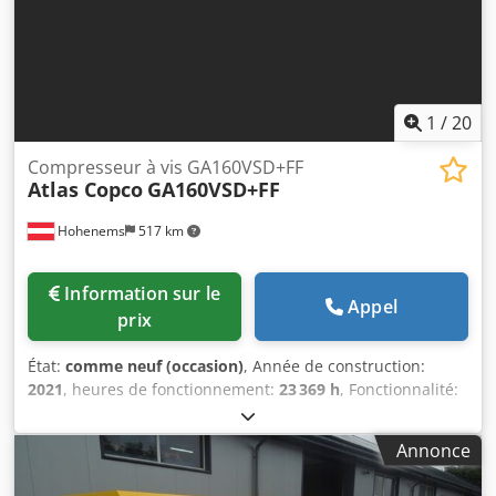
1
/
20
Compresseur à vis GA160VSD+FF
Atlas Copco
GA160VSD+FF
Hohenems
517 km
Information sur le
Appel
prix
État:
comme neuf (occasion)
, Année de construction:
2021
, heures de fonctionnement:
23 369 h
, Fonctionnalité:
entièrement fonctionnel
, Compresseur à vis Atlas Copco
GA160VSD+FF Premium Variateur et sécheur intégrés. 160
Annonce
kW 8,30 bar 33,10 m3/min Année de fabrication : 2021
Codpfsyzgtyox Agujha Heures de fonctionnement : 23 369