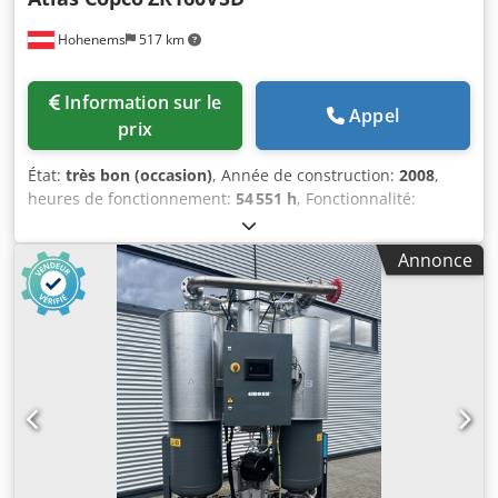
Hohenems
517 km
Information sur le
Appel
prix
État:
très bon (occasion)
, Année de construction:
2008
,
heures de fonctionnement:
54 551 h
, Fonctionnalité:
entièrement fonctionnel
, Compresseur sans huile
d'occasion Atlas Copco ZR160VSD, 160 kW avec variateur.
Annonce
10,4 bar. 25,90 m³/min. Année de fabrication : 2008.
Chodpfxsx A E Euj Agusa