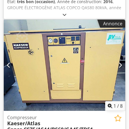
État:
très bon (occasion)
, Année de construction:
2016
,
GROUPE ÉLECTROGÈNE ATLAS COPCO QAS80 80kVA, année
2016 Caractéristiques techniques : Cjdpfx Aszcn Dzjgueha
Puissance : 80 kVA (64 kW) Année de fabrication : 2016
Annonce
Moteur : PERKINS Nombre d’heures : 2950 heures Groupe
électrogène en parfait état de fonctionnement Prix net : 59
500 zł Prix brut : 73 185 zł
1
/
8
Compresseur
Kaeser/Atlas