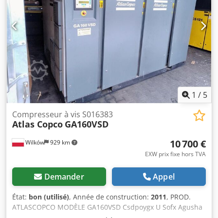
1
/
5
Compresseur à vis S016383
Atlas Copco
GA160VSD
10 700 €
Wilków
929 km
EXW prix fixe hors TVA
Demander
Appel
État:
bon (utilisé)
, Année de construction:
2011
, PROD.
ATLASCOPCO MODÈLE GA160VSD Csdpoygx U Sofx Agusha
N° SÉRIE APF163595 ANNÉE 2011 PUISSANCE (kW) 186