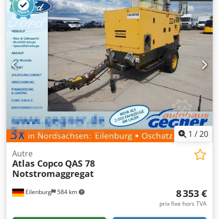
1
/
20
Autre
Atlas Copco
QAS 78
Notstromaggregat
8 353 €
Eilenburg
584 km
prix fixe hors TVA