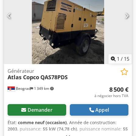
1
/
15
Générateur
Atlas Copco
QAS78PDS
8 500 €
Beograd
1 349 km
à négocier hors TVA
Demander
Appel
État:
comme neuf (occasion)
, Année de construction:
2003
, puissance:
55 kW (74,78 ch)
, puissance nominale:
55
kW (74,78 ch)
, excellent état Codpfx Aoy Rqmiegusha