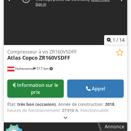
1
/
14
Compresseur à vis ZR160VSDFF
Atlas Copco
ZR160VSDFF
Hohenems
517 km
Information sur le
Appel
prix
État:
très bon (occasion)
, Année de construction:
2018
,
heures de fonctionnement:
27 910 h
, Fonctionnalité:
entièrement fonctionnel
, Compresseur à vis sans huile
vérifié Atlas Copco ZR160VSDFF. Variateur de fréquence et
Annonce
sécheur intégrés. 160 kW 10,40 bar 23,90 m3/min Année