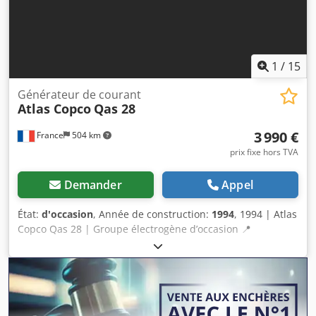
1
/
15
Générateur de courant
Atlas Copco
Qas 28
3 990 €
France
504 km
prix fixe hors TVA
Demander
Appel
État:
d'occasion
, Année de construction:
1994
, 1994 | Atlas
Copco Qas 28 | Groupe électrogène d’occasion 📍
Emplacement : France 🚛 Livraison possible à votre
destination – Utilisez notre calculateur d’expédition pour
estimer les frais de transport ! 💰 Achetez-le maintenant
pour 4 000 EUR ou faites une offre. Paiement à la livraison
possible moyennant des frais abordables (sous réserve