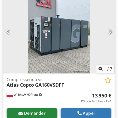
coups par minute
1
/
7
Compresseur à vis
Atlas Copco
GA160VSDFF
13 950 €
Wilków
929 km
EXW prix fixe hors TVA
Demander
Appel