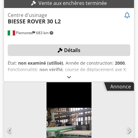
Vente aux enchères terminée
Centre d'usinage
BIESSE ROVER
30 L2
Piemonte
683 km
Détails
État:
non examiné (utilisé)
, Année de construction:
2000
,
Fonctionnalité:
non vérifié
, course de déplacement axe X:
5 900 mm
, course de l’axe Y:
1 560 mm
, avance sur l’axe X:
80 m/min
, avance sur l'axe Y:
60 m/min
, vitesse de
Annonce
rotation (max.):
20 000 tr/min
, Pas de prix de réserve -
vente garantie à l’enchère la plus élevée ! DÉTAILS
TECHNIQUES Champ de travail axe X : 5 900 mm Champ de
travail axe Y : 1 560 mm Vitesse de déplacement axe X : 80
m/min Vitesse de déplacement axe Y : 60 m/min Vitesse de
déplacement axe Z : 25 m/min Broches de perçage Broches
pour perçage vertical : 20 Broches pour perçage horizontal
direction X : 6 Dedjyxm Swjpfx Agfjck Broches pour perçage