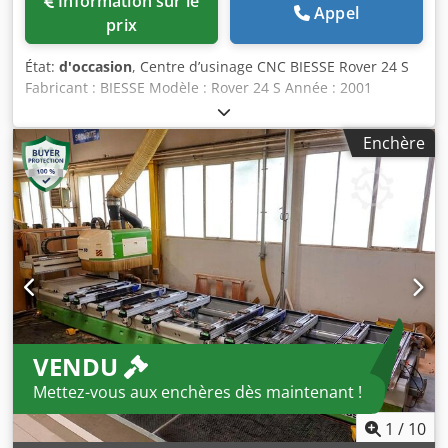
Information sur le
Appel
prix
État:
d'occasion
, Centre d’usinage CNC BIESSE Rover 24 S
Fabricant : BIESSE Modèle : Rover 24 S Année : 2001
Numéro de série : 16171 Alimentation : 230 V Puissance :
20 kW Courant nominal : 59 A Fréquence : 50 Hz
Enchère
Alimentation en air : 6,5–7,5 bar Débit d’air requis : 30 m/s
Dcsdpfx Agezrv Hbjfjk Poids : 3 450 kg La machine
nécessite une intervention de maintenance et d’entretien.
VENDU
Mettez-vous aux enchères dès maintenant !
1
/
10