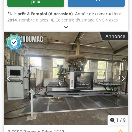
prix
État:
prêt à l'emploi (d'occasion)
, Année de construction:
2014
, nombre d'axes:
4
, Ce centre d'usinage CNC 4 axes
BIESSE Rover K 1532 G a été fabriqué en 2014. Il s'agit d'un
centre d'usinage CNC d'occasion conçu pour allier
Annonce
précision et efficacité. Si vous recherchez des capacités
d'usinage CNC de haute qualité, pensez à la machine
BIESSE Rover K 1532 G que nous proposons à la vente.
Contactez-nous pour plus de détails. Dcedjzdi I Ajpfx Agfek
1
/
9