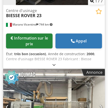
1
/
7
Centre d'usinage
BIESSE
ROVER 23
Marano Vicentino
744 km
Information sur le
Appel
prix
État:
très bon (occasion)
, Année de construction:
2000
,
Centre d'usinage BIESSE ROVER 23 Fabricant : Biesse
Modèle : Rover 23 Description : Commande CNI XNC Zone
de travail axe X : 2900 mm Zone de travail axe Y : 1300 mm
Annonce
Course de l’axe Z : 140 mm 4ème axe : axe C Table avec 6
consoles coulissantes et dispositifs de serrage à vide 1
broche verticale électrique (7,8 kW, 24 000 tr/min) avec
changeur d’outils automatique, porte-outil ISO 30 Système
de changement d’outils automatique avec 8 emplacements
– monté sur la tête d’usinage Tête de perçage équipée de :
- 10 broches verticales (axe Z) - 4 broches horizontales (axe