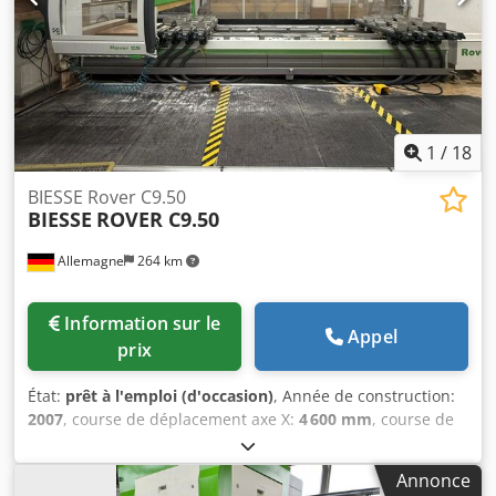
X) Dcodszrg Uiepfx Agfsk - 2 broches horizontales (axe Y)
Système de sécurité avec tapis de sécurité à l’avant Pompe
à vide 250 m³/h EN EXCELLENT ÉTAT – SE TROUVE ENCORE
DANS L’ATELIER DU PROPRIÉTAIRE Année de fabrication :
2000 (certifié CE)
1
/
18
BIESSE Rover C9.50
BIESSE
ROVER C9.50
Allemagne
264 km
Information sur le
Appel
prix
État:
prêt à l'emploi (d'occasion)
, Année de construction:
2007
, course de déplacement axe X:
4 600 mm
, course de
l’axe Y:
1 935 mm
, course de déplacement axe Z:
275 mm
,
nombre d'axes:
5
, Cette Biesse Rover C9.50 à 5 axes a été
Annonce
fabriquée en 2007. Elle dispose d'une grande surface de