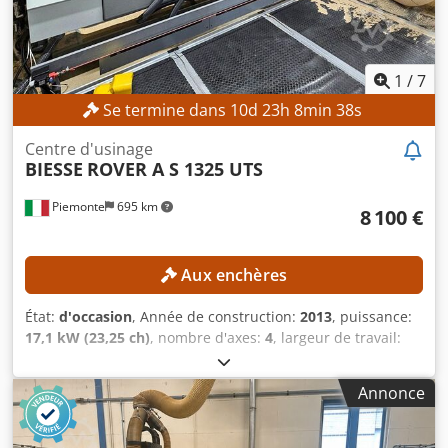
1
/
7
Se termine dans
10
d
23
h
8
min
35
s
Centre d'usinage
BIESSE
ROVER A S 1325 UTS
Piemonte
695 km
8 100 €
Aux enchères
État:
d'occasion
, Année de construction:
2013
, puissance:
17,1 kW (23,25 ch)
, nombre d'axes:
4
, largeur de travail:
1 320 mm
, vitesse de broche de fraisage (max.):
24 000
tr/min
, longueur de travail:
2 500 mm
, DÉTAILS
Annonce
TECHNIQUES Zone de travail axe X : 2 500 mm Zone de
travail axe Y : 1 320 mm Course axe Y : 1 900 mm Diamètre
maximal de la pièce : 170 mm Table de travail : table à