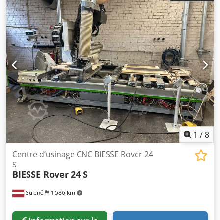
1
/
8
Centre d’usinage CNC BIESSE Rover 24
S
BIESSE Rover
24 S
Strenči
1 586 km