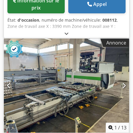
Information sur le
Appel
prix
État:
d'occasion
, numéro de machine/véhicule:
008112
,
Zone de travail axe X : 3390 mm Zone de travail axe Y :
1535 mm Plan de travail : avec supports à consoles sous
vide Puissance de la broche principale : 15 kW Chodpfow
Annonce
Idgvjx Ahusa Nombre d’axes contrôlés : 5 axes Nombre de
broches de perçage : 21 Nombre de positions d’outil : 14
1
/
13