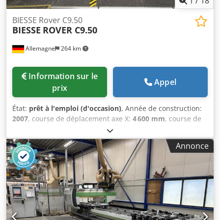
1
/
18
BIESSE Rover C9.50
BIESSE
ROVER C9.50
Allemagne
264 km
Information sur le
Appel
prix
État:
prêt à l'emploi (d'occasion)
, Année de construction:
2007
, course de déplacement axe X:
4 600 mm
, course de
l’axe Y:
1 935 mm
, course de déplacement axe Z:
275 mm
,
nombre d'axes:
5
, Cette Biesse Rover C9.50 à 5 axes a été
Annonce
fabriquée en 2007. Elle dispose d'une grande surface de
travail (X=4600 mm, Y=1935 mm, Z=275 mm), d'un système
de lubrification automatique et d'une unité de commande
pour l'interpolation 5 axes. La machine est équipée d'un
système d'aspiration, d'un convoyeur pour l'évacuation des
copeaux et d'une unité de refroidissement par liquide. Si
vous cherchez à obtenir des capacités d'usinage CNC de