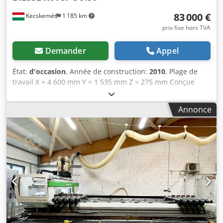
83 000 €
Kecskemét
1 185 km
prix fixe hors TVA
Demander
Appel
État:
d'occasion
, Année de construction:
2010
, Plage de
travail X = 4 600 mm Y = 1 535 mm Z = 275 mm Conçue
pour les applications nécessitant une forte capacité, ce qui
la rend idéale pour l’usinage de grandes pièces de bois
Annonce
massif et de bois de construction. La tête d’usinage à
5 axes permet la production de pièces complexes à trois
dimensions. • Système de lubrification centralisé •
Ordinateur de bureau o Processeur Intel Celeron D
2,66 GHz ou plus o 512 Mo de RAM o Disque dur de 40 Go
o Moniteur LCD 15 pouces o Clavier o Souris o Lecteur CD-
ROM o Port parallèle o Port série RS-232 o Port USB o Carte
Ethernet pour la connexion au réseau du bureau • Service
à distance o Accès direct au modem pour le diagnostic et
le service à distance • Armoire électrique • Climatisation
pour l’armoire électrique • Système de sécurité o Deux