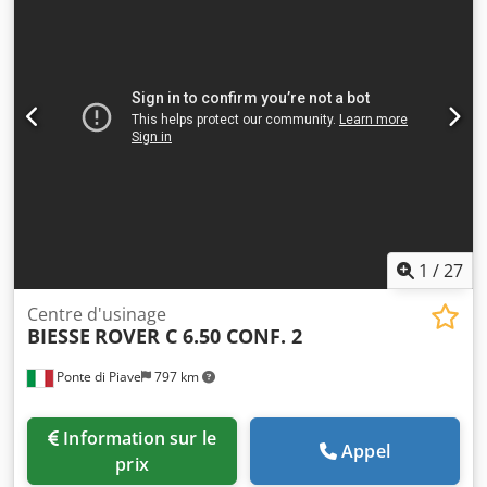
1
/
27
Centre d'usinage
BIESSE
ROVER C 6.50 CONF. 2
Ponte di Piave
797 km
Information sur le
Appel
prix