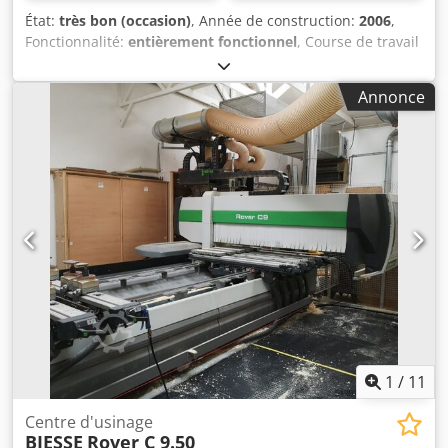
État:
très bon (occasion)
, Année de construction:
2006
,
Fonctionnalité:
entièrement fonctionnel
, Course de travail
X : 4600 mm Course de travail Y : 1570 mm Course de
travail Z : env. 250 mm Électrobroche 3 axes Forets
Annonce
verticaux : env. 22 Forets horizontaux X : 6 Forets
horizontaux Y : 4 Lame de rainurage direction X Moteur
horizontal fixe pour dégagement de porte Changeur
d’outils à chaîne env. 22 positions Table de travail à 8
barres Codpfx Ajy Exz Djhujha Pompe à vide 90 m³/h
Logiciel : BiesseWorks Tapis de sécurité Grilles de
protection Poids env. 6100 kg Inclus : ventouses et un
agrégat inclinable de perçage-fraisage-lame
1
/
11
Centre d'usinage
BIESSE
Rover C 9.50