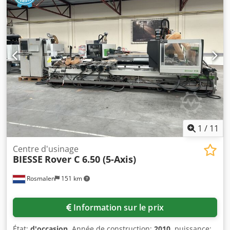
1
/
11
Centre d'usinage
BIESSE
Rover C 6.50 (5-Axis)
Rosmalen
151 km
Information sur le prix
État:
d'occasion
, Année de construction:
2010
, puissance: