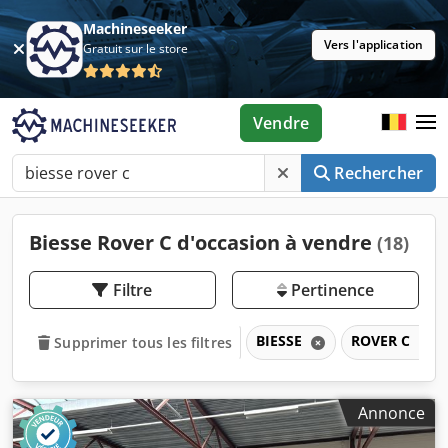
Machineseeker
Vers l'application
Gratuit sur le store
Vendre
Rechercher
Biesse Rover C d'occasion à vendre
(18)
Filtre
Pertinence
BIESSE
ROVER C
Supprimer tous les filtres
Annonce