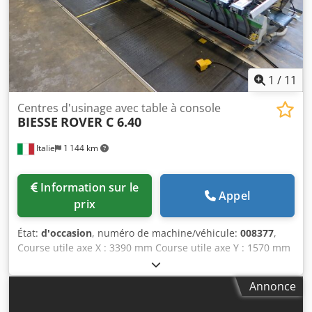
1
/
11
Centres d'usinage avec table à console
BIESSE
ROVER C 6.40
Italie
1 144 km
Information sur le
Appel
prix
État:
d'occasion
, numéro de machine/véhicule:
008377
,
Course utile axe X : 3390 mm Course utile axe Y : 1570 mm
Cjdpfx Ahox Swb Aoueha Plan de travail : Avec appuis à
consoles à vide Puissance de la broche principale : 13 kW
Annonce
Nombre d’axes contrôlés : 4 axes Nombre de broches de
perçage : 32 Nombre de postes porte-outils : 10