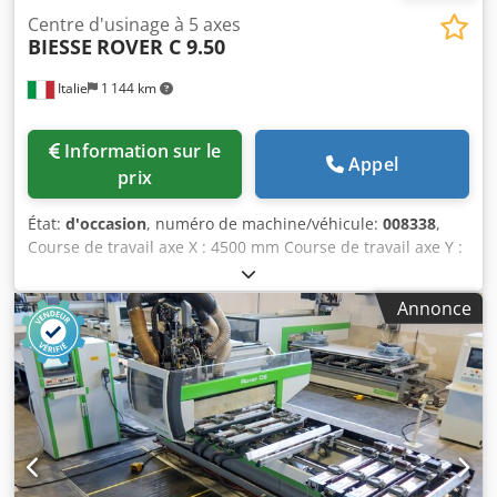
Centre d'usinage à 5 axes
BIESSE
ROVER C 9.50
Italie
1 144 km
Information sur le
Appel
prix
État:
d'occasion
, numéro de machine/véhicule:
008338
,
Course de travail axe X : 4500 mm Course de travail axe Y :
1600 mm Surface de travail : avec supports à consoles à
vide Puissance de la broche principale : 15 kW Chsdsx A
Annonce
Tkxepfx Ahuoa Nombre d’axes commandés : 5 axes
Nombre de broches de perçage : 41 Nombre de positions
d’outils : 37