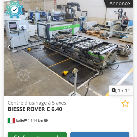
Annonce
principale : 13 kW Nombre d'axes contrôlés : 5 axes
Nombre d'emplacements pour outils : 22
1
/
11
Centre d'usinage à 5 axes
BIESSE
ROVER C 6.40
Italie
1 144 km