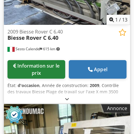
d’enlèvement de matière Garantie de 12 mois Localisation :
stock 54634 Bitburg - disponibilité immédiate -
1
/
13
2009 Biesse Rover C 6.40
Biesse
Rover C 6.40
Sesto Calende
615 km
Information sur le
Appel
prix
État:
d'occasion
, Année de construction:
2009
, Contrôle
des travaux Biesse Plage de travail sur l'axe X mm 3500
Plage de travail sur l'axe Y mm 1585 Course utile sur l'axe Z
mm 350 N ° 2 domaines de travail Plan de travail bar
Annonce
Barres réglables n° 8 N° 4 barres pneumatiques en
Bakélite pour soulever le panneau N° 3 ventouses
réglables pour chaque barre avec joint sous vide pour fixer
le panneau pendant le traitement N° 1 Électrobroche