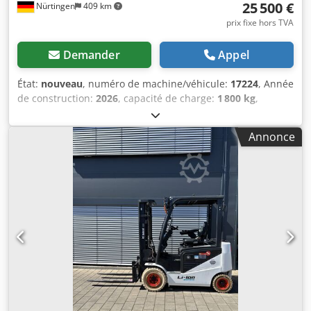
25 500 €
Nürtingen
409 km
prix fixe hors TVA
Demander
Appel
État:
nouveau
, numéro de machine/véhicule:
17224
, Année
de construction:
2026
, capacité de charge:
1 800 kg
,
hauteur de levage:
4 800 mm
, levée libre:
1 484 mm
,
centre de gravité de la charge:
500 mm
, type de carburant:
Annonce
électrique
, type de mât:
triplex
, hauteur de construction:
2 215 mm
, tension de la batterie:
51,2 V
, longueur des
fourches:
1 150 mm
, taille du pneu avant:
18x7-6 weiss
,
taille de pneu arrière:
16x6-8 weiss
, poids total:
3 460 kg
,
5230052 Dcedpszp Tz Defx Afmjk Numéro de série :
OBA06-000030 Caractéristiques de la batterie : 51,2 V,
277 Ah, batterie lithium-ion.