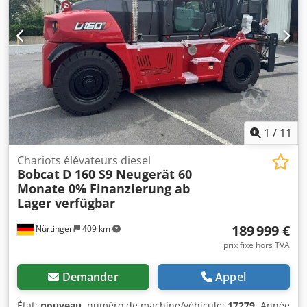
1
/
11
Chariots élévateurs diesel
Bobcat
D 160 S9 Neugerät 60
Monate 0% Finanzierung ab
Lager verfügbar
189 999 €
Nürtingen
409 km
prix fixe hors TVA
Demander
Appel
État:
nouveau
, numéro de machine/véhicule:
17279
, Année