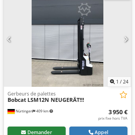
général : très bon État technique : très bon État visuel :
très bon = Autres options et équipements = - Fonction
marteau/tri - Fonction rotation = Remarques =
Informations générales Pays de fabrication : République
tchèque Dcodpfx Afoznrnmjmok État Type CE : CE 2
fonctions hydrauliques supplémentaires pour grappin de
démolition/tri, kit de protection des vérins, châssis
extensible
1
/
24
Gerbeurs de palettes
Bobcat
LSM12N NEUGERÄT!!!
3 950 €
Nürtingen
409 km
prix fixe hors TVA
Demander
Appel