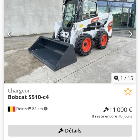
1
/
15
Chargeur
Bobcat
S510-c4
11 000 €
Deinze
85 km
Il reste encore 10 jours
Détails