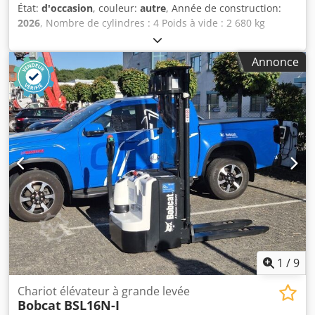
État:
d'occasion
, couleur:
autre
, Année de construction:
2026
, Nombre de cylindres : 4 Poids à vide : 2 680 kg
Dimensions (L x l x H) : 337 x 172 x 197 cm Système de
changement rapide : oui Poids propre : 2 680 kg
Annonce
Dimensions de transport : 3 378 x 1 727 x 1 972 mm
Marque et type de moteur : Kubota V2403 Puissance :
36,5 kW / 48,9 ch Dcjdpfx Aozrv Ulsfmsk Cylindres : 4 Taille
des pneus : pneus avant et arrière : 30 x 10-16 Largeur de
la benne : 1 730 mm Équipement : système de
changement rapide mécanique Fonction supplémentaire :
Pas de certification ou d’enregistrement CE Pas de
documentation
1
/
9
Chariot élévateur à grande levée
Bobcat
BSL16N-I