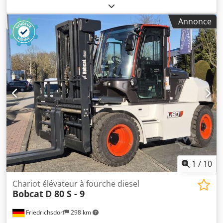
fonctionnement:
430 h
, capacité de charge:
2 000 kg
,
hauteur de levage:
4 730 mm
, levée libre:
1 470 mm
,
Annonce
centre de gravité de la charge:
500 mm
, type de carburant:
diesel
, type de mât:
triplex
, hauteur de construction:
2 190
mm
, longueur des fourches:
1 050 mm
, taille du pneu
avant:
7.00-15 5.50
, taille de pneu arrière:
6.50-10
, poids
total:
4 053 kg
, 5215420 Dodpezr Db Hofx Afmeck Numéro
de série : FDA2A-5052-00236
1
/
10
Chariot élévateur à fourche diesel
Bobcat
D 80 S - 9
Friedrichsdorf
298 km