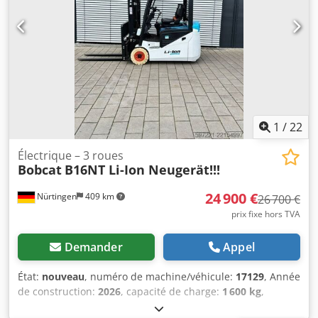
1
/
22
Électrique – 3 roues
Bobcat
B16NT Li-Ion Neugerät!!!
24 900 €
Nürtingen
409 km
26 700 €
prix fixe hors TVA
Demander
Appel
État:
nouveau
, numéro de machine/véhicule:
17129
, Année
de construction:
2026
, capacité de charge:
1 600 kg
,
hauteur de levage:
4 800 mm
, levée libre:
1 484 mm
,