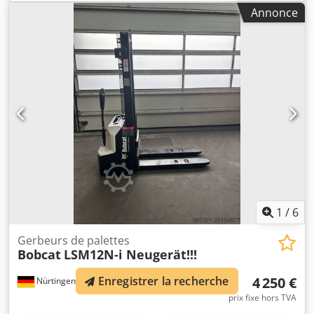
centre de gravité de la charge:
500 mm
, type de carburant:
Annonce
électrique
, type de mât:
triplex
, hauteur de construction:
2 215 mm
, tension de la batterie:
51,2 V
, longueur des
fourches:
1 200 mm
, taille du pneu avant:
18x7-8 non
marking
, taille de pneu arrière:
16x6-8 non marking
,
poids total:
3 290 kg
, 5174830 Dedpfxjzfd Dzs Afmock
Numéro de série : OBA05-000013 Caractéristiques de la
batterie : 51,2 V, 277 Ah
1
/
6
Gerbeurs de palettes
Bobcat
LSM12N-i Neugerät!!!
Enregistrer la recherche
4 250 €
Nürtingen
409 km
prix fixe hors TVA