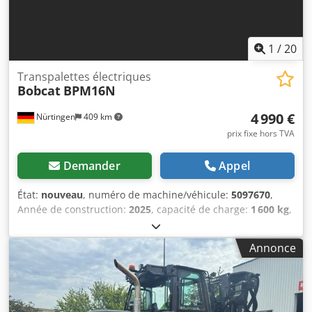
1
/
20
Transpalettes électriques
Bobcat
BPM16N
4 990 €
Nürtingen
409 km
prix fixe hors TVA
Demander
Appel
État:
nouveau
, numéro de machine/véhicule:
5097670
,
Année de construction:
2025
, capacité de charge:
1 600 kg
,
hauteur de levage:
220 mm
, centre de gravité de la
charge:
600 mm
, type de carburant:
électrique
, type de
Annonce
mât:
autre
, hauteur de construction:
1 300 mm
, tension de
la batterie:
25,6 V
, longueur des fourches:
1 150 mm
, poids
total:
400 kg
, 5097670 Numéro de série : OBWN3-0000
Dodeytldgepfx Afmjck Caractéristiques de la batterie :
25,6 V, 150 Ah.