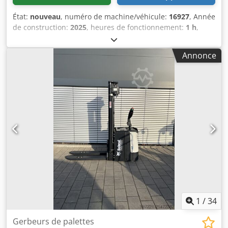
État:
nouveau
, numéro de machine/véhicule:
16927
, Année
de construction:
2025
, heures de fonctionnement:
1 h
,
capacité de charge:
1 200 kg
, hauteur de levage:
3 620 mm
,
centre de gravité de la charge:
600 mm
, type de carburant:
Annonce
électrique
, type de mât:
Simplex
, hauteur de construction:
2 280 mm
, tension de la batterie:
24 V
, longueur des
fourches:
1 150 mm
, poids total:
576 kg
, 5108763 Djdeyv S
Rmjpfx Afmsck Numéro de série : OBWNL-003130
Caractéristiques de la batterie : 24 V, 60 Ah.
1
/
34
Gerbeurs de palettes