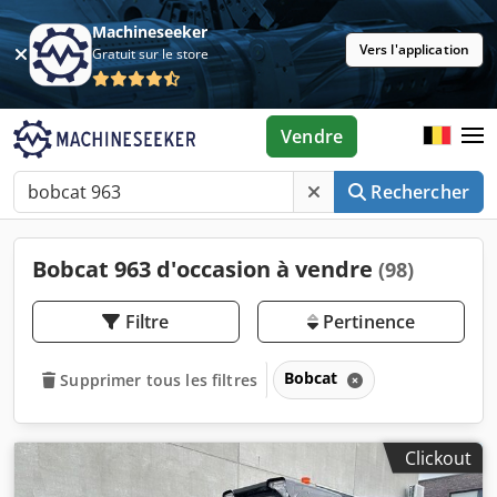
Machineseeker
Vers l'application
Gratuit sur le store
Vendre
Rechercher
Bobcat 963 d'occasion à vendre
(98)
Filtre
Pertinence
Bobcat
Supprimer tous les filtres
Clickout