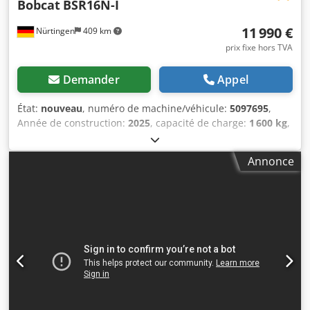
Bobcat
BSR16N-I
11 990 €
Nürtingen
409 km
prix fixe hors TVA
Demander
Appel
État:
nouveau
, numéro de machine/véhicule:
5097695
,
Année de construction:
2025
, capacité de charge:
1 600 kg
,
hauteur de levage:
4 620 mm
, levée libre:
1 400 mm
,
centre de gravité de la charge:
600 mm
, type de carburant:
Annonce
électrique
, type de mât:
triplex
, hauteur de construction:
2 120 mm
, tension de la batterie:
25,6 V
, longueur des
fourches:
1 150 mm
, poids total:
1 412 kg
, 5097695 Numéro
de série : OBWNQ-00000 Dcjdpfx Afjytld Tjmsk
Caractéristiques de la batterie : 25,6 V, 150 Ah