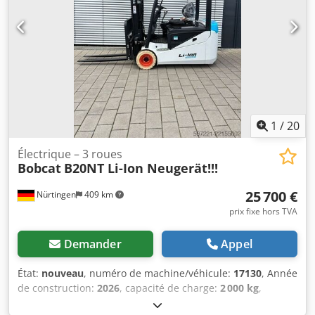
Numéro de série : FBA47-4880-01823 Caractéristiques de
la batterie : 48 V, 600 Ah, lithium.
1
/
20
Électrique – 3 roues
Bobcat
B20NT Li-Ion Neugerät!!!
25 700 €
Nürtingen
409 km
prix fixe hors TVA
Demander
Appel
État:
nouveau
, numéro de machine/véhicule:
17130
, Année
de construction:
2026
, capacité de charge:
2 000 kg
,
hauteur de levage:
4 800 mm
, levée libre:
1 484 mm
,