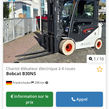
1 710 mm
, type de transmission:
Elektro
, largeur de
construction:
800 mm
, Gerbeur électrique Dcsdpfey Uz
Sqox Afmsk Centre de gravité: 600 mm Largeur des
fourches: 180 mm Épaisseur des fourches: 60 mm Type de
mât: Duplex État: Neuf État technique: Neuf Type de
bandage avant: Polyuréthane État bandage avant: 80 - 100
% Type de bandage arrière: Polyuréthane État bandage
arrière: 80 - 100 % Batterie volts: 24V Batterie Ah: 60Ah
Type de batterie: Lithium-ion Année de fabrication
batterie: 2026 État batterie: 80 - 100 % Certificat CE,
Batterie lithium-ion sans entretien 24 V
1
/
10
Chariot élévateur électrique à 4 roues
Bobcat
B30NS
Friedrichsdorf
298 km
Information sur le
Appel
prix