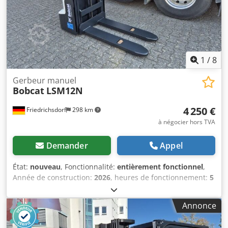
type : polyuréthane Pneus arrière état : 80 - 100% Voltage
de la batterie : 24V Batterie Ah : 300Ah Type de batterie :
PzS Dedpfx Afowzpc Demsck Année de construction de la
batterie : 2024 État de la batterie : 80 - 100 Levée libre
totale, certificat CE, Aquamatique pour les cellules de la
batterie
1
/
8
Gerbeur manuel
Bobcat
LSM12N
4 250 €
Friedrichsdorf
298 km
à négocier hors TVA
Demander
Appel
État:
nouveau
, Fonctionnalité:
entièrement fonctionnel
,
Année de construction:
2026
, heures de fonctionnement:
5
h
, capacité de charge:
1 200 kg
, hauteur de levage:
3 200
mm
, type de carburant:
électrique
, type de mât:
duplex
,
Annonce
hauteur de construction:
2 150 mm
, longueur des
fourches:
1 150 mm
, poids à vide:
585 kg
, longueur totale: