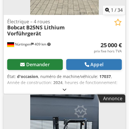
1
/
34
Électrique – 4 roues
Bobcat
B25NS Lithium
Vorführgerät
25 000 €
Nürtingen
409 km
prix fixe hors TVA
Demander
Appel
État:
d'occasion
, numéro de machine/véhicule:
17037
,
Année de construction:
2024
, heures de fonctionnement:
20 h
, capacité de charge:
2 500 kg
, hauteur de levage:
4 710 mm
, levée libre:
1 700 mm
, centre de gravité de la
Annonce
charge:
500 mm
, type de carburant:
électrique
, type de
mât:
triplex
, hauteur de construction:
2 180 mm
, tension
de la batterie:
48 V
, longueur des fourches:
1 200 mm
,
taille du pneu avant:
23X9-10
, taille de pneu arrière:
18X7-
8
, poids total:
3 552 kg
, 5141046 Dodpfoy Hau Iox Afmeck