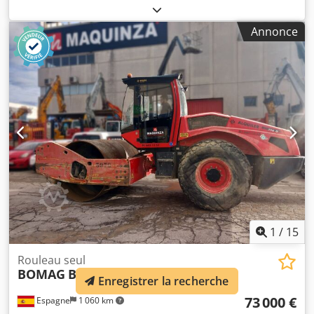
(LxlxH): 248 x 128 x 180 cm Chsdpfx Aqszb I Tmslsa
Annonce
1
/
15
Rouleau seul
BOMAG
BW216D5
Enregistrer la recherche
73 000 €
Espagne
1 060 km