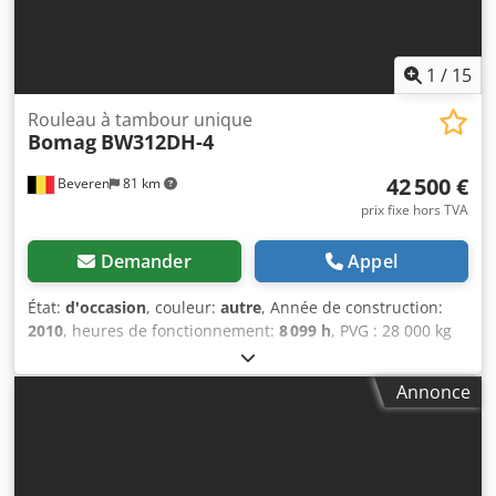
1
/
15
Rouleau à tambour unique
Bomag
BW312DH-4
42 500 €
Beveren
81 km
prix fixe hors TVA
Demander
Appel
État:
d'occasion
, couleur:
autre
, Année de construction:
2010
, heures de fonctionnement:
8 099 h
, PVG : 28 000 kg
Marque du moteur : Deutz Marquage CE : oui Numéro de
série : 101583141318 Machines à vendre ! Consultez notre
Annonce
site internet pour découvrir une large sélection de
machines disponibles à l’achat. Nous proposons plus
d’options que ce qui est affiché en ligne, alors n’hésitez
pas à nous appeler ou à nous envoyer un e-mail à tout
moment. Toutes nos machines sont entièrement révisées