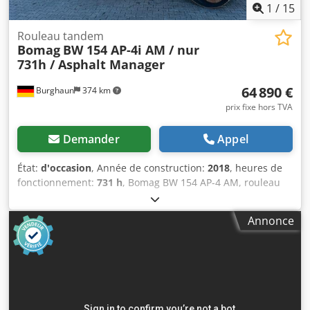
1
/
15
Rouleau tandem
Bomag
BW 154 AP-4i AM / nur
731h / Asphalt Manager
64 890 €
Burghaun
374 km
prix fixe hors TVA
Demander
Appel
État:
d'occasion
, Année de construction:
2018
, heures de
fonctionnement:
731 h
, Bomag BW 154 AP-4 AM, rouleau
tandem, année de fabrication : 2018, heures de
fonctionnement : seulement 731 h, moteur : Kubota
Annonce
[55,4 kW/75 CV], Asphalt Manager 2, poids : 7 300 kg,
tambour à surface lisse, bon état, prêt à l’emploi, Sur
demande, nous vous proposerons une offre de location ou
de financement. M. Mihm (tél. ) se fera un plaisir de vous
aider. Vous trouverez de plus amples informations sur
notre site web. Sous réserve d’erreurs et de vente