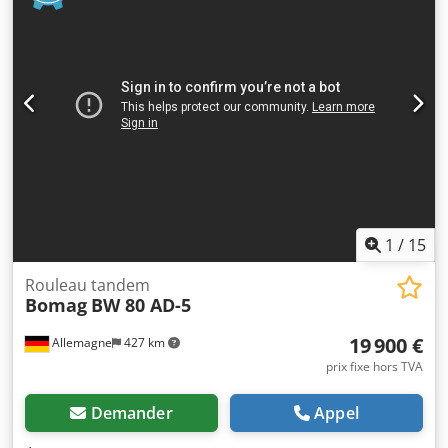
1
/
15
Rouleau tandem
Bomag
BW 80 AD-5
19 900 €
Allemagne
427 km
prix fixe hors TVA
Demander
Appel