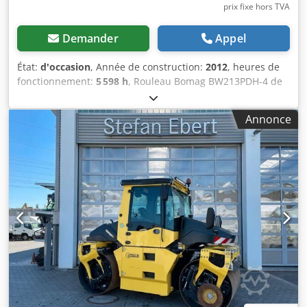
prix fixe hors TVA
Demander
Appel
État:
d'occasion
, Année de construction:
2012
, heures de
fonctionnement:
5 598 h
, Rouleau Bomag BW213PDH-4 de
2012 avec seulement 5 598 heures de fonctionnement ! ----
* Constructeur : Bomag * Modèle : BW213PDH-4 * Année :
Annonce
2012 * Heures de fonctionnement relevées : env. 5 598 *
Poids opérationnel : 13 100 kg * Climatisation * Machine
allemande * 119 kW * Moteur diesel Deutz * Autres photos
et vidéo disponibles sur demande * Prix : 39 900 euros HT
+ 19% TVA ----Pour toute question complémentaire, merci
d'appeler : Erik Kortum : WhatsApp Kai Kortum : WhatsApp
Toutes les informations sont données sans garantie ; sous
réserve d'erreurs ou de vente préalable. Chedpfx Asyt
Uirsqlsa