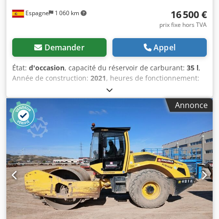
16 500 €
Espagne
1 060 km
prix fixe hors TVA
Demander
Appel
État:
d'occasion
, capacité du réservoir de carburant:
35 l
,
Année de construction:
2021
, heures de fonctionnement:
820 h
, Poids à vide: 2.700 kg Csdpfx Aqey Iz A Aolsha
Dimensions (LxlxH): 253 x 127 x 257 cm
Annonce