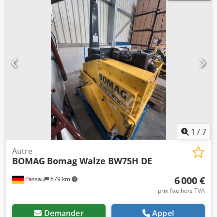
1
/
7
Autre
BOMAG
Bomag Walze BW75H DE
6 000 €
Passau
679 km
prix fixe hors TVA
Demander
Appel