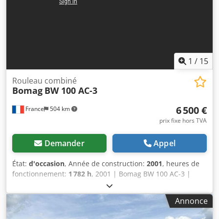
1
/
15
Rouleau combiné
Bomag
BW 100 AC-3
6 500 €
France
504 km
prix fixe hors TVA
Demander
Appel
État:
d'occasion
, Année de construction:
2001
, heures de
fonctionnement:
1 782 h
, 2001 | Bomag BW 100 AC-3 |
Rouleau combiné d'occasion | 1782 heures 📍 Localisation
: France 🚛 Livraison possible à votre adresse – Utilisez
Annonce
notre calculateur d’expédition pour estimer les coûts de
transport ! 💰 Achetez maintenant pour 6 500 EUR ou faites