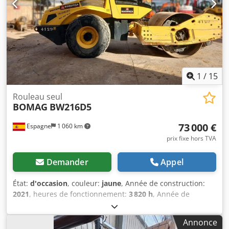
1
/
15
Rouleau seul
BOMAG
BW216D5
73 000 €
Espagne
1 060 km
prix fixe hors TVA
Demander
Appel
État:
d'occasion
, couleur:
jaune
, Année de construction:
2021
, heures de fonctionnement:
3 820 h
, Année de
construction: 2021 Poids à vide: 16.000 kg Dimensions
(LxlxH): 622 x 230 x 299 cm Type de moteur: Deutz DEUTZ
Annonce
TCD4.1 L-4 Chedpfx Aox Sqhisqlja