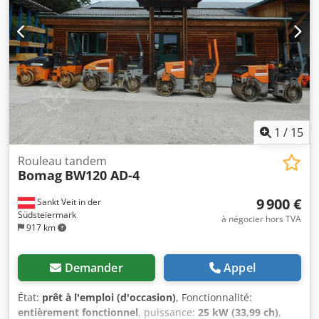
1
/
15
Rouleau tandem
Bomag
BW120 AD-4
9 900 €
Sankt Veit in der
Südsteiermark
à négocier hors TVA
917 km
Demander
Appel
État:
prêt à l'emploi (d'occasion)
, Fonctionnalité:
entièrement fonctionnel
, puissance:
25 kW (33,99 ch)
,