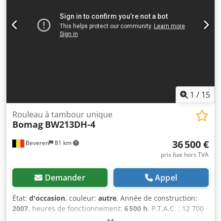
et contrôlées pour leur fiabilité. Besoin de photos ?
Contactez-nous et nous vous les enverrons rapidement.
Nous pouvons vous assister en néerlandais, anglais,
français, allemand, espagnol et russe. Découvrez notre
vaste gamme de machines fiables. Chodpfx Aqozblcrelja
1
/
15
Rouleau à tambour unique
Bomag
BW213DH-4
36 500 €
Beveren
81 km
prix fixe hors TVA
Demander
Appel
État:
d'occasion
, couleur:
autre
, Année de construction:
2007
, heures de fonctionnement:
6 500 h
, P.T.A.C. : 12 700
kg Marque du moteur : Deutz Marquage CE : oui Numéro