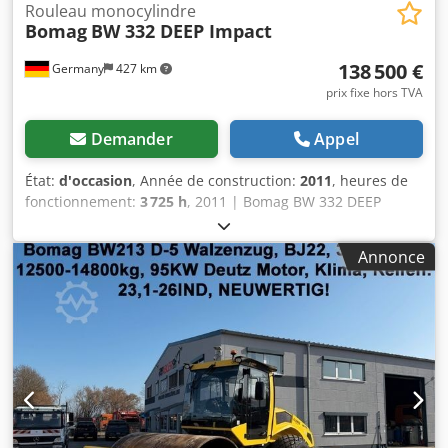
Rouleau monocylindre
Bomag
BW 332 DEEP Impact
138 500 €
Germany
427 km
prix fixe hors TVA
Demander
Appel
État:
d'occasion
, Année de construction:
2011
, heures de
fonctionnement:
3 725 h
, 2011 | Bomag BW 332 DEEP
Impact | Rouleau compacteur d’occasion | 3725 heures 📍
Emplacement : Allemagne 🚛 Livraison possible vers votre
Annonce
destination – Utilisez notre calculateur d’expédition pour
estimer les frais de transport ! 💰 Achetez maintenant pour
138 500 EUR ou faites une offre. Paiement à la livraison
disponible pour des frais abordables (sous réserve
d’approbation)* 👷‍♂️ Inspecté par un expert indépendant 43
points d’inspection : 30 approuvés ✅ 13 imparfaits ℹ️ 0
défauts majeurs ⚠️ Chsdpfeyux Eyjx Aqlja 📌 Commentaire
de l’inspecteur : Entièrement opérationnel, léger retard
d’entretien 📄 Vous souhaitez consulter l’inspection