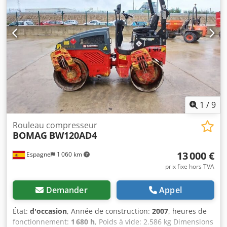
1
/
9
Rouleau compresseur
BOMAG
BW120AD4
13 000 €
Espagne
1 060 km
prix fixe hors TVA
Demander
Appel
État:
d'occasion
, Année de construction:
2007
, heures de
fonctionnement:
1 680 h
, Poids à vide: 2.586 kg Dimensions