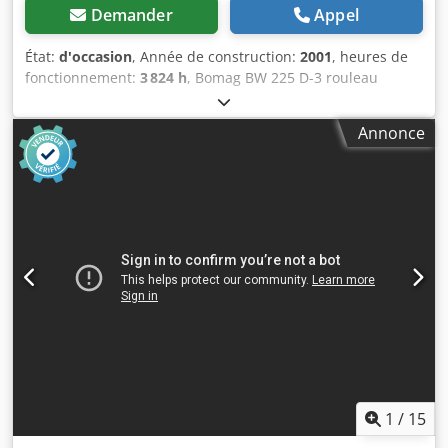
Demander
Appel
État:
d'occasion
, Année de construction:
2001
, heures de
fonctionnement:
3 824 h
, Bomag BW 225 D-3 rouleau
compacteur, année de fabrication : 2001, heures de
fonctionnement : seulement 3.824 h, moteur : Deutz [145
Annonce
kW/197 ch], Variocontrol, poids : 24.700 kg, imprimante,
pneus : 40 %, machine allemande, état conforme à l’âge,
prête à l’emploi. Codpszpdhzsfx Aqlsha Sur demande,
nous pouvons vous proposer une offre de leasing ou de
financement. M. Mihm (tél.) se tient à votre disposition
pour tout renseignement complémentaire. Plus
d’informations sont disponibles sur notre site Internet.
Sous réserve d’erreurs et de vente intermédiaire ! Location
possible. = Plus d'informations = Pour plus de
renseignements, veuillez contacter Tobias Ebert.
1
/
15