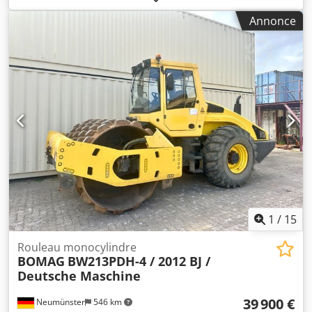
de série : 101582511260 Machines à vendre ! Csdpfx Aoy R
Annonce
Uwrjqlsha Parcourez notre site pour découvrir une vaste
sélection de machines prêtes à l’achat. Nous disposons de
plus d’options que celles présentées en ligne, n’hésitez pas
à nous appeler ou à nous écrire à tout moment. Toutes nos
machines sont entièrement révisées et contrôlées pour
leur fiabilité. Besoin de photos ? Contactez-nous et nous
vous les transmettrons rapidement. Nous sommes à votre
service en néerlandais, anglais, français, allemand,
espagnol et russe. Découvrez notre large gamme de
machines fiables.
1
/
15
Rouleau monocylindre
BOMAG
BW213PDH-4 / 2012 BJ /
Deutsche Maschine
39 900 €
Neumünster
546 km