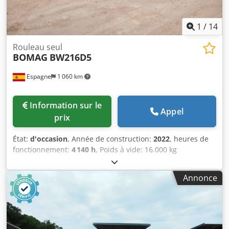
1
/
14
Rouleau seul
BOMAG
BW216D5
Espagne
1 060 km
Information sur le
Appel
prix
État:
d'occasion
, Année de construction:
2022
, heures de
fonctionnement:
4 140 h
, Poids à vide: 16.000 kg
Dimensions (LxlxH): 622 x 230 x 299 cm Chsdpfx Aqezi Eb
Nslja
Annonce