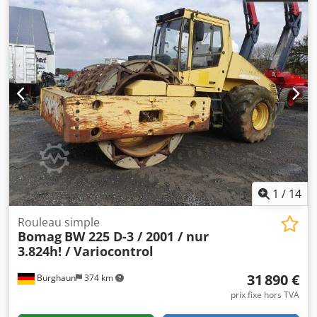
1
/
14
Rouleau simple
Bomag
BW 225 D-3 / 2001 / nur
3.824h! / Variocontrol
31 890 €
Burghaun
374 km
prix fixe hors TVA