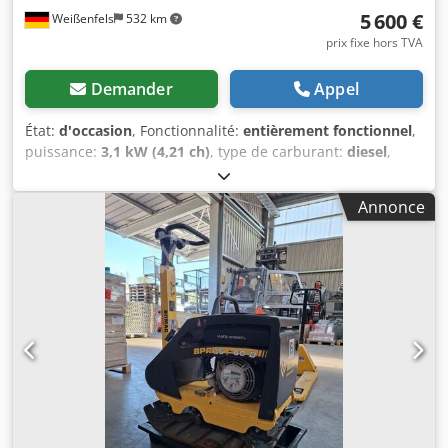
5 600 €
Weißenfels
532 km
et opérateurs de matériel – facilement accessibles sur
notre plateforme.
prix fixe hors TVA
Demander
Appel
État:
d'occasion
, Fonctionnalité:
entièrement fonctionnel
,
puissance:
3,1 kW (4,21 ch)
, type de carburant:
diesel
,
couleur:
jaune
, poids total:
205 kg
, Année de construction:
2022
, numéro de machine/véhicule:
2476268
, Bomag BPR
Annonce
35/60 D Données techniques : Année de construction :
2022 Dimensions (L x l x H) : 1,51 m x 0,60 m x 0,69 m Poids
: 205 kg Hauteur de passage : 0,68 m Vitesse de travail
maximale : 27 m/min Pente maximale (selon le sol) : 32 %
Marque du moteur, type : Hatz 1B20 Refroidissement : Air
Puissance : 3,1 kW Régime : 3000 min⁻¹ Type
d’entraînement : mécanique Carburant : Diesel
Contenance du réservoir : 3,0 l Force centrifuge : 35 kN
Fréquence de vibration : 80 Hz Rendement (m³/h) aux
épaisseurs de couche recommandées en terrassement :
Gravier/Sable : 21-30 Sol mixte : 17-24 Chsdpsy Uhpiofx
Aqloa Argile limoneuse : 10-12 Arceau de protection