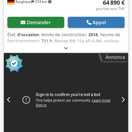
64 890 €
Burghaun
374 km
prix fixe hors TVA
Demander
Appel
État:
d'occasion
, Année de construction:
2018
, heures de
fonctionnement:
731 h
, Bomag BW 154 AP-4 AM, rouleau
tandem, année de fabrication : 2018, heures de
fonctionnement : seulement 731 h, moteur : Kubota
Annonce
[55,4 kW/75 CV], Asphalt Manager 2, poids : 7 300 kg,
tambour à surface lisse, bon état, prêt à l’emploi, Sur
demande, nous vous proposerons une offre de location ou
de financement. M. Mihm (tél. ) se fera un plaisir de vous
aider. Vous trouverez de plus amples informations sur
notre site web. Sous réserve d’erreurs et de vente
préalable ! Djdpfxozq Tzye Ai Djck = Informations
complémentaires = Contactez Tobias Ebert pour obtenir
plus d’informations.