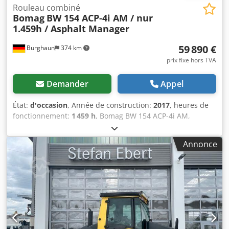
Rouleau combiné
Bomag
BW 154 ACP-4i AM / nur
1.459h / Asphalt Manager
59 890 €
Burghaun
374 km
prix fixe hors TVA
Demander
Appel
État:
d'occasion
, Année de construction:
2017
, heures de
fonctionnement:
1 459 h
, Bomag BW 154 ACP-4i AM,
rouleau combiné, année de fabrication : 2017, heures de
fonctionnement : seulement 1 459 h, moteur : Kubota
Annonce
[55,4 kW/75 CV], Asphalt Manager 2, coupe-asphalte à
droite, poids : 7 400 kg, bandage pour surface lisse, bon
état, prêt à l’emploi, Dsdpfxozq Tzme Ai Djck Sur demande,
nous vous proposerons une offre de location ou de
financement. M. Mihm (tél. ) se fera un plaisir de vous
aider. Vous trouverez de plus amples informations sur
notre site web. Sous réserve d’erreurs et de vente
préalable ! Location possible. = Plus d’informations =