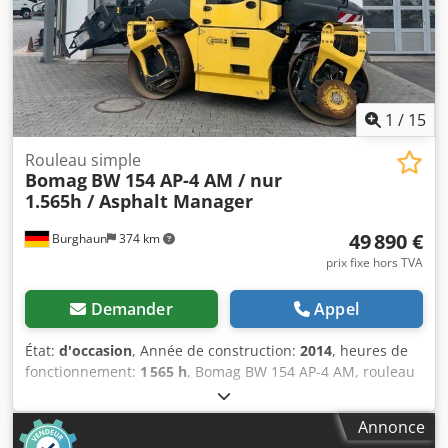
Contactez Tobias Ebert pour obtenir de plus amples
informations.
1
/
15
Rouleau simple
Bomag
BW 154 AP-4 AM / nur
1.565h / Asphalt Manager
49 890 €
Burghaun
374 km
prix fixe hors TVA
Demander
Appel
État:
d'occasion
, Année de construction:
2014
, heures de
fonctionnement:
1 565 h
, Bomag BW 154 AP-4 AM, rouleau
compacteur, année de fabrication : 2014, heures de
fonctionnement : seulement 1 565 h, moteur : Kubota
Annonce
[55,4 kW/75 ch], Asphalt Manager 2, épandeur Bomag,