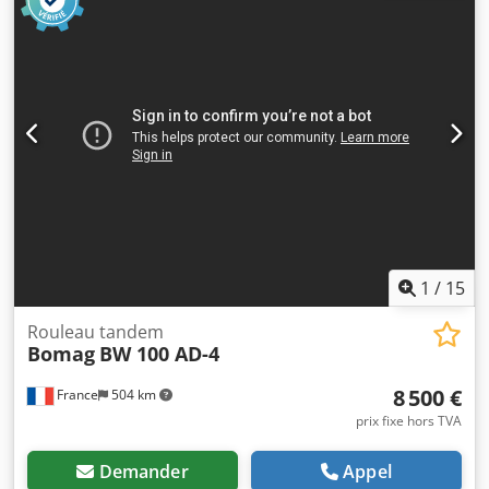
coupe-asphalte à droite, poids : 7 300 kg, bandage de
cylindre à surface lisse, bon état, prêt à l’emploi, Sur
demande, nous vous proposerons une offre de location ou
de financement. M. Mihm (tél. se fera un plaisir de vous
aider. Vous trouverez de plus amples informations sur
notre site web. Sous réserve d’erreurs et de vente
préalable ! Dcjdpfx Ajzpdh Uoi Dek Location possible. =
Informations complémentaires = Pour obtenir de plus
amples informations, veuillez contacter Tobias Ebert.
1
/
15
Rouleau tandem
Bomag
BW 100 AD-4
8 500 €
France
504 km
prix fixe hors TVA
Demander
Appel