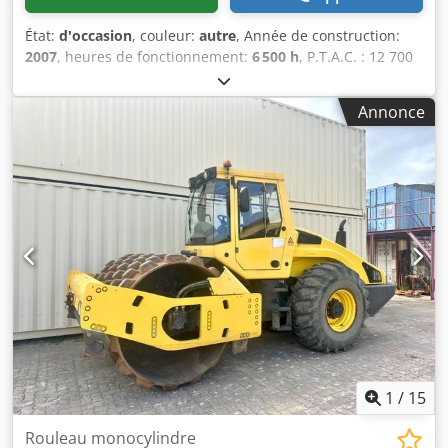
État:
d'occasion
, couleur:
autre
, Année de construction:
2007
, heures de fonctionnement:
6 500 h
, P.T.A.C. : 12 700
kg Marque du moteur : Deutz Marquage CE : oui Numéro
de série : 101582511260 Machines à vendre ! Parcourez
Annonce
notre site pour découvrir une vaste sélection de machines
prêtes à l’achat. Nous disposons de plus d’options que
celles présentées en ligne, n’hésitez pas à nous appeler ou
à nous écrire à tout moment. Toutes nos machines sont
entièrement révisées et contrôlées pour leur fiabilité.
Besoin de photos ? Contactez-nous et nous vous les
transmettrons rapidement. Nous sommes à votre service
en néerlandais, anglais, français, allemand, espagnol et
russe. Dsdsy R Uwropfx Ai Dsck Découvrez notre large
gamme de machines fiables.
1
/
15
Rouleau monocylindre