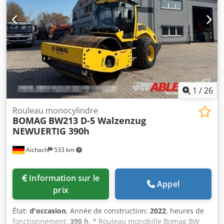
et contrôlées pour leur fiabilité. Besoin de photos ?
Contactez-nous et nous vous les enverrons rapidement.
Dodpfx Aszblcrji Deck Nous pouvons vous assister en
néerlandais, anglais, français, allemand, espagnol et
russe. Découvrez notre vaste gamme de machines fiables.
1
/
26
Rouleau monocylindre
BOMAG
BW213 D-5 Walzenzug
NEWUERTIG 390h
Aichach
533 km
Information sur le
Appel
prix
État:
d'occasion
, Année de construction:
2022
, heures de
fonctionnement:
390 h
, * Rouleau monobille Bomag BW