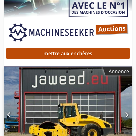
prête à l’emploi. Sur demande, nous pouvons vous
proposer une offre de leasing ou de financement. M. Mihm
(tél.) se tient à votre disposition pour tout renseignement
complémentaire. Plus d’informations sont disponibles sur
notre site Internet. Sous réserve d’erreurs et de vente
intermédiaire ! Location possible. Dedpszpdhzofx Ai Dock =
Plus d'informations = Pour plus de renseignements,
veuillez contacter Tobias Ebert.
mettre aux enchères
Annonce