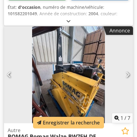
État:
d'occasion
, numéro de machine/véhicule:
101582201049
, Année de construction:
2004
, couleur:
autre
, heures de fonctionnement:
4 350 h
, Machines à
vendre ! Consultez notre site internet pour découvrir une
Annonce
grande variété de machines disponibles à l’achat. Nous
disposons de plus d’options que celles présentées en
ligne, alors n’hésitez pas à nous appeler ou à nous envoyer
un e-mail à tout moment. Dcsdpfxezblb Ue Ai Dek Toutes
nos machines sont entièrement révisées et contrôlées
pour leur fiabilité. Besoin de photos ? Contactez-nous et
nous vous les transmettrons rapidement. Nous pouvons
vous accompagner en néerlandais, anglais, français,
allemand, espagnol et russe. Découvrez notre large
gamme de machines fiables.
1
/
7
Enregistrer la recherche
Autre
BOMAG
Bomag Walze BW75H DE