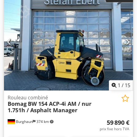
Djdpjzqaycjfx Ai Deck Couleur : conforme aux photos et à
l’état constaté lors de la visite État : d’occasion
1
/
15
Rouleau combiné
Bomag
BW 154 ACP-4i AM / nur
1.751h / Asphalt Manager
59 890 €
Burghaun
374 km
prix fixe hors TVA