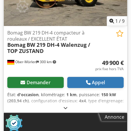
1
/
9
Bomag BW 219 DH-4 compacteur à
rouleaux / EXCELLENT ÉTAT
Bomag
BW 219 DH-4 Walenzug /
TOP ZUSTAND
49 900 €
Ober-Mörlen
300 km
prix fixe hors TVA
Demander
Appel
État:
d'occasion
, kilométrage:
1 km
, puissance:
150 kW
(203,94 ch)
, configuration d'essieux:
4x4
, type d'engrenage:
automatique
, Année de construction:
2013
, Poids à vide :
19 200 kg Charge utile : 1 730 kg PTAC : 20 930 kg Pour plus
Annonce
d’informations, veuillez contacter Emal Jaweed. Rouleau
compresseur, Bomag BW 219 DH-4, année de