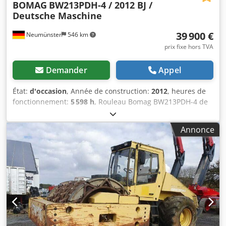
BOMAG
BW213PDH-4 / 2012 BJ /
Deutsche Maschine
39 900 €
Neumünster
546 km
prix fixe hors TVA
Demander
Appel
État:
d'occasion
, Année de construction:
2012
, heures de
fonctionnement:
5 598 h
, Rouleau Bomag BW213PDH-4 de
2012 avec seulement 5 598 heures de fonctionnement ! ----
* Constructeur : Bomag * Modèle : BW213PDH-4 * Année :
Annonce
2012 * Heures de fonctionnement relevées : env. 5 598 *
Poids opérationnel : 13 100 kg * Climatisation * Machine
allemande * 119 kW * Moteur diesel Deutz * Autres photos
et vidéo disponibles sur demande * Prix : 39 900 euros HT
+ 19% TVA ----Pour toute question complémentaire, merci
d'appeler : Erik Kortum : WhatsApp Kai Kortum : WhatsApp
Toutes les informations sont données sans garantie ; sous
réserve d'erreurs ou de vente préalable. Djdpfx Aoyt Uirji
Djck