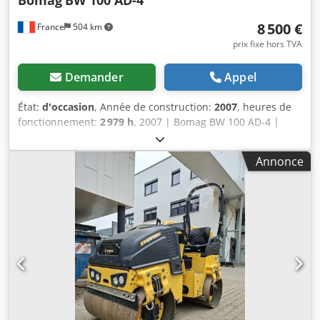
vous d’autres options d’équipement ? Dcsdpfx Aozim T Hji
8 500 €
France
504 km
Dsk Nous proposons des outils et des ressources utiles
pour tous les propriétaires et opérateurs d’équipements,
prix fixe hors TVA
accessibles facilement sur notre plateforme.
Demander
Appel
État:
d'occasion
, Année de construction:
2007
, heures de
fonctionnement:
2 979 h
, 2007 | Bomag BW 100 AD-4 |
Rouleau tandem d'occasion | 2979 heures 📍Localisation :
France Dcodpfx Aiezgw Dqo Dek 🚛 Livraison possible à
Annonce
votre adresse – Utilisez notre calculateur de frais de port
pour estimer les coûts de transport ! 💰 Achetez
maintenant pour 8 500 EUR ou faites une offre. Paiement à
la livraison possible moyennant des frais réduits (sous
réserve d’approbation)* 👷‍♂️ Inspecté par un expert
indépendant 43 points d’inspection, 41 approuvés ✅, 2
points nécessitant une amélioration ℹ️, 0 dépenses ⚠️ 📌
Commentaire de l’inspecteur : Bonne machine, quelques
rayures et soupçon de petite fuite hydraulique. 📄
Souhaitez-vous consulter le rapport d’inspection complet,
des photos supplémentaires ou une vidéo ? Conseil : la