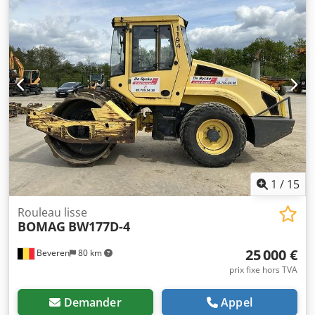
1
/
15
Rouleau lisse
BOMAG
BW177D-4
25 000 €
Beveren
80 km
prix fixe hors TVA
Demander
Appel