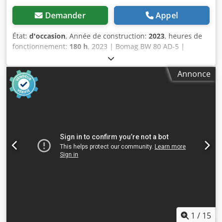
Demander
Appel
État:
d'occasion
, Année de construction:
2023
, heures de
fonctionnement:
180 h
, 2023 | Bomag BW 80 AD-5 |
Rouleau tandem d’occasion | 180 heures 📍Lieu :
Allemagne 🚛 Livraison possible à votre destination –
Annonce
Utilisez notre calculateur d’expédition pour estimer les
frais de transport ! Dedpoydr Awofx Ai Deck 💰 Achetez
maintenant pour 19 900 EUR ou faites une offre. Paiement
à la livraison disponible pour un tarif avantageux (sous
réserve d’approbation)* 👷‍♂️ Inspecté par un expert
indépendant 41 points d’inspection 41 approuvés ✅ 0
imperfections ℹ️ 0 dépenses ⚠️ 📌 Commentaire de
l’inspecteur : La machine semble presque neuve avec très
peu d’heures de service. Aucun problème constaté. 📄
Vous souhaitez consulter le rapport d’inspection complet,
des photos supplémentaires ou une vidéo ? Astuce : La
référence "37599 Equippo" est couramment utilisée pour
des recherches en ligne plus détaillées. 💡 Pourquoi
choisir cette machine et notre service : ✔ Inspection
1
/
15