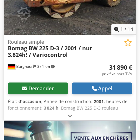
1
/
14
Rouleau simple
Bomag
BW 225 D-3 / 2001 / nur
3.824h! / Variocontrol
31 890 €
Burghaun
374 km
prix fixe hors TVA
Demander
Appel
État:
d'occasion
, Année de construction:
2001
, heures de
fonctionnement:
3 824 h
, Bomag BW 225 D-3 rouleau
compacteur, année de fabrication : 2001, heures de
fonctionnement : seulement 3.824 h, moteur : Deutz [145
kW/197 ch], Variocontrol, poids : 24.700 kg, imprimante,
pneus : 40 %, machine allemande, état conforme à l’âge,