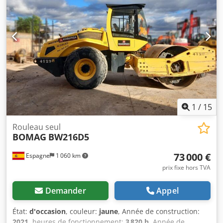
1
/
15
Rouleau seul
BOMAG
BW216D5
73 000 €
Espagne
1 060 km
prix fixe hors TVA
Demander
Appel
État:
d'occasion
, couleur:
jaune
, Année de construction:
2021
, heures de fonctionnement:
3 820 h
, Année de