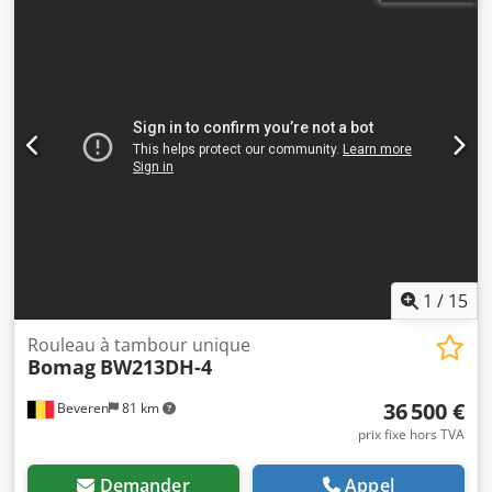
1
/
15
Rouleau à tambour unique
Bomag
BW213DH-4
36 500 €
Beveren
81 km
prix fixe hors TVA
Demander
Appel