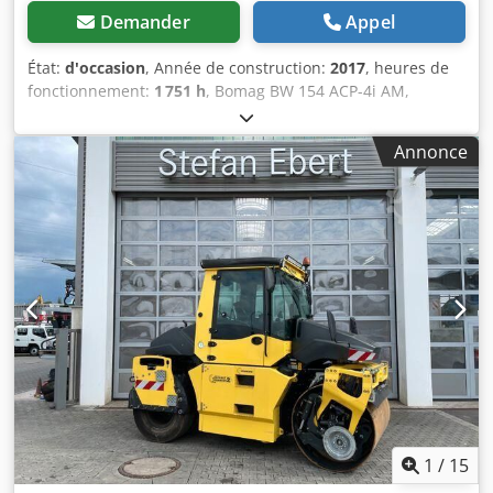
Demander
Appel
État:
d'occasion
, Année de construction:
2017
, heures de
fonctionnement:
1 751 h
, Bomag BW 154 ACP-4i AM,
rouleau combiné, année de fabrication : 2017, heures de
fonctionnement : seulement 1 751 h, moteur : Kubota [55,4
Annonce
kW/75 ch], Asphalt Manager 2, coupe-asphalte des deux
côtés, poids : 7 400 kg, bandage de tambour lisse, bon
état, prêt à l’emploi, Sur demande, nous vous proposerons
une offre de location ou de financement. M. Mihm (tél. se
fera un plaisir de vous aider. Vous trouverez de plus
amples informations sur notre site web. Sous réserve
d’erreurs et de vente préalable ! Location possible Dcodpfx
Aiszq Tzte Dsk = Informations complémentaires = Pour
obtenir de plus amples informations, veuillez contacter
Tobias Ebert.
1
/
15