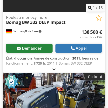
1
/
15
Rouleau monocylindre
Bomag
BW 332 DEEP Impact
138 500 €
Germany
427 km
prix fixe hors TVA
Demander
Appel
État:
d'occasion
, Année de construction:
2011
, heures de
fonctionnement:
3 725 h
, 2011 | Bomag BW 332 DEEP
Impact | Rouleau compacteur d’occasion | 3725 heures 📍
Emplacement : Allemagne 🚛 Livraison possible vers votre
Clickout
destination – Utilisez notre calculateur d’expédition pour
estimer les frais de transport ! 💰 Achetez maintenant pour
138 500 EUR ou faites une offre. Paiement à la livraison
disponible pour des frais abordables (sous réserve
d’approbation)* 👷‍♂️ Inspecté par un expert indépendant 43
points d’inspection : 30 approuvés ✅ 13 imparfaits ℹ️ 0