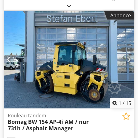
213 D-5 * Année : 2022 * 390 heures * Euro 5 * 12 500–14
800 kg Dodjyr U Tnepfx Ai Dsck * Moteur Deutz 95 kW *
Annonce
Climatisation * Pneus : 23,1-26IND * COMME NEUF !
1
/
15
Rouleau tandem
Bomag
BW 154 AP-4i AM / nur
731h / Asphalt Manager