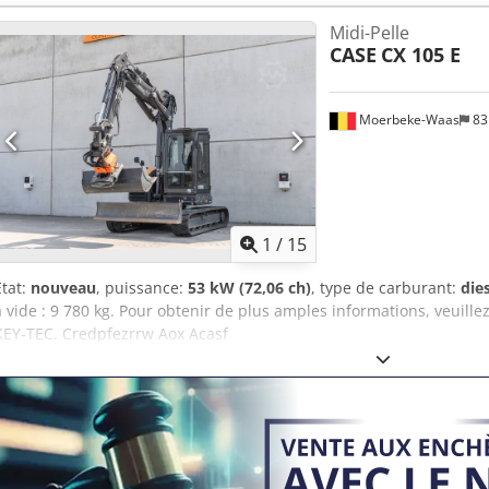
informations.
Marquage CE : oui État État technique : très bon État visuel : très b
Midi-Pelle
demande Garantie Garantie : Première main, carnet d'entretien com
CASE
CX 105 E
- 80 % trains de chaînes - Inclus : 3 godets : 1300 mm, 450 mm et 
Système TOPCON 3D de 2021 disponible en option Cedpfsy En Ndox
Moerbeke-Waas
83
1
/
15
État:
nouveau
, puissance:
53 kW (72,06 ch)
, type de carburant:
die
à vide : 9 780 kg. Pour obtenir de plus amples informations, veuille
KEY-TEC. Credpfezrrw Aox Acasf