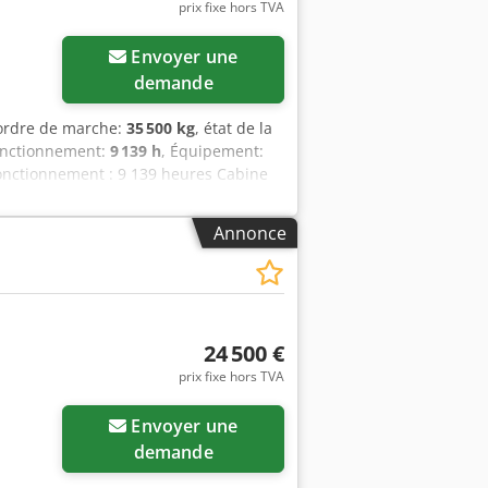
prix fixe hors TVA
Envoyer une
demande
 ordre de marche:
35 500 kg
, état de la
onctionnement:
9 139 h
, Équipement:
fonctionnement : 9 139 heures Cabine
as : 3,30 m Circuit hydraulique
Attache rapide OQ80 1 godet – largeur
Annonce
ulement en bon état, environ 70 %
CE Dimensions de transport : 10,8 x 3
24 500 €
prix fixe hors TVA
Envoyer une
demande