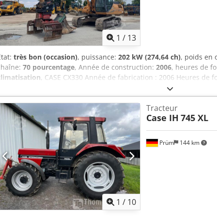
1
/
13
État:
très bon (occasion)
, puissance:
202 kW (274,64 ch)
, poids en
chaîne:
70 pourcentage
, Année de construction:
2006
, heures de f
climatisation
, CASE CX330 Année de fabrication : 2006 Heures de 
fermée Climatisation Radio Graissage centralisé Flèche standard Br
complet (pour marteau, grappin, cisailles) Cedozp Rm Rspfx Acajrf 
Tracteur
800 mm 1 grappin – fonctionne, réparation nécessaire Trains de ro
Case IH
745 XL
Plaques de base, largeur 600 mm Moteur Isuzu, 202 kW Conformité 
x 3,40 m Poids en ordre de marche : 35,5 tonnes.
Prüm
144 km
1
/
10