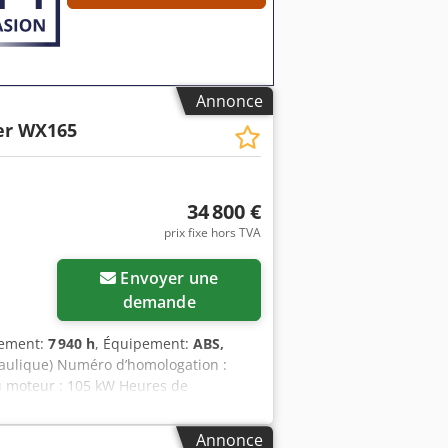
Annonce
er WX165
34 800 €
prix fixe hors TVA
Envoyer une
demande
nement:
7 940 h
, Équipement:
ABS,
raulique) Numéro d’homologation :
u moteur : 105 kW Heures de
de transport : 8,19 m Largeur de
 Commande par joystick - Lame de
Annonce