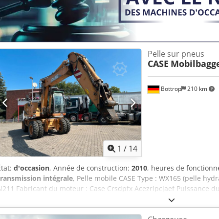
Pelle sur pneus
CASE
Mobilbagg
Bottrop
210 km
1
/
14
État:
d'occasion
, Année de construction:
2010
, heures de fonction
transmission intégrale
, Pelle mobile CASE Type : WX165 (pelle hyd
N211 Fabricant du moteur : Case Crsdpfx Acezripcjaef Puissance d
fonctionnement : 7 940 h Poids total autorisé : 18 000 kg Longueur 
transport : 1,91 m Hauteur de transport : 2,89 m Couleur : jaune -