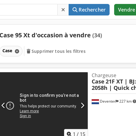
Rechercher
Vendre
Case 95 Xt d'occasion à vendre
(34)
Case
Supprimer tous les filtres
Chargeuse
Case
21F XT | BJ
2058h | Quick ch
Deventer
227 km
1
/
15