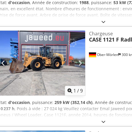
État:
d'occasion
, Année de construction:
1988
, puissance:
53 kW (7
main, en excellent état. Nombre d’heures de fonctionnement : envir
Prise de force avant. Arbre de prise de force avant. Boîte de vitesses
taxes. Lieu de stockage : aucun. Crjdpfx Acszdmutoasf
Chargeuse
CASE
1121 F Rad
Ober-Mörlen
300 
1
/
9
État:
d'occasion
, puissance:
259 kW (352,14 ch)
, Année de construc
10 237 h
, Poids à vide : 27 024 kg Veuillez contacter Emal Jaweed p
pneus / Wheel Loader, Case 1121F, année 2014, heures de fonctionn
960 mm, largeur : 2 990 mm, hauteur : 3 570 mm, poids total autoris
puissance moteur : 239 kW, climatisation, balance intégrée, hydraul