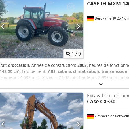
CASE
IH MXM 14
FNH121ESNCHP00140 Pour obtenir de plus amples informations, veui
Bergkamen
257 k
1
/
9
État:
d'occasion
, Année de construction:
2005
, heures de fonction
(148,20 ch)
, Équipement:
ABS, cabine, climatisation, transmission 
Longueur : 4 692 mm Largeur : 2 507 mm Hauteur : 2 997 mm Empa
nominale : 105,9 kW, 144 ch Vitesse nominale : 2 200 tr/min Credpf
Cylindrée : 7 480 cm³ Augmentation du couple : 51,3 Transmission i
Excavatrice à chaîn
Case
CX330
Zimmern ob Rottweil