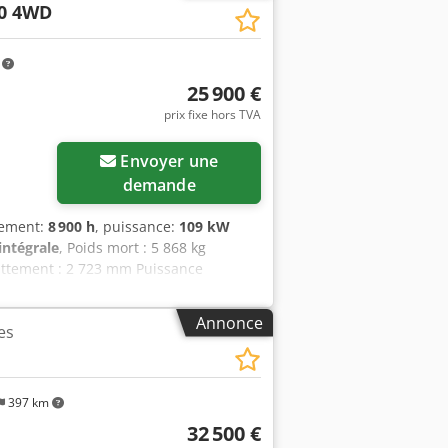
0 4WD
llez contacter Gerrit Haverhoek.
m
25 900 €
prix fixe hors TVA
Envoyer une
demande
nement:
8 900 h
, puissance:
109 kW
intégrale
, Poids mort : 5 868 kg
ttement : 2 723 mm Puissance
swlmt Ijx Acasf Nombre de cylindres : 6
ntégrale
Annonce
es
397 km
32 500 €