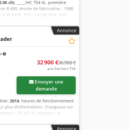
2,06 ch)
, _____IHC 754 XL, première
on 8 600. Année de fabrication : 1988.
 à 30 km/h. Prix : 24 500,00 €, hors
Annonce
lader
km
32 900 €
36 900 €
prix fixe hors TVA
Envoyer une
demande
tion:
2014
, heures de fonctionnement:
our plus d’informations. Chargeuse sur
ement : 10 237 h, longueur : 8
é : 27 024 kg, moteur : Case,
ique auxiliaire, caméra de recul,
Annonce