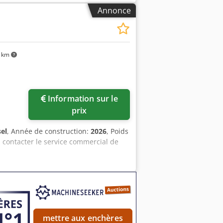
on Informations financières Prix : Sur
Annonce
plet, prêt à l'emploi immédiatement !
godet de curage de fossés de 2000 mm -
 Acaerf
 km
Information sur le
prix
sel
, Année de construction:
2026
, Poids
z contacter le service commercial de
mettre aux enchères