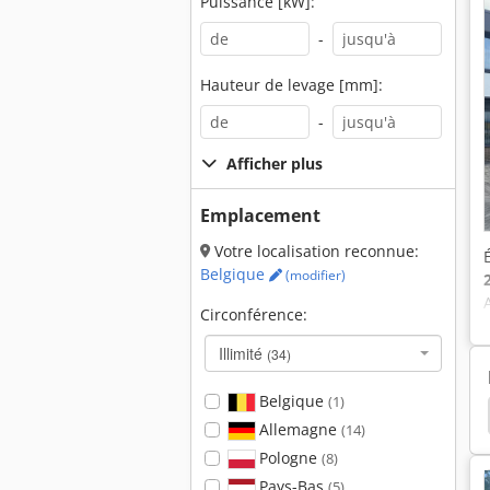
Puissance [kW]:
-
Hauteur de levage [mm]:
-
Afficher plus
Emplacement
Votre localisation reconnue:
Belgique
(modifier)
Circonférence:
Illimité
(34)
Belgique
(1)
enille
Pelle Chenille
Excavatrice
Hyundai
Allemagne
(14)
Pologne
(8)
Pays-Bas
(5)