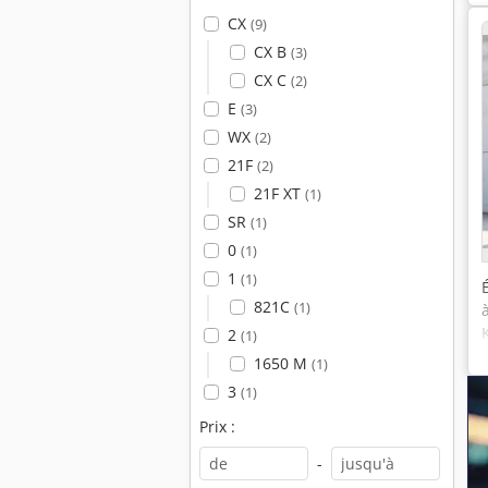
CX
(9)
CX B
(3)
CX C
(2)
E
(3)
WX
(2)
21F
(2)
21F XT
(1)
SR
(1)
0
(1)
1
(1)
821C
(1)
2
(1)
1650 M
(1)
3
(1)
Prix :
-