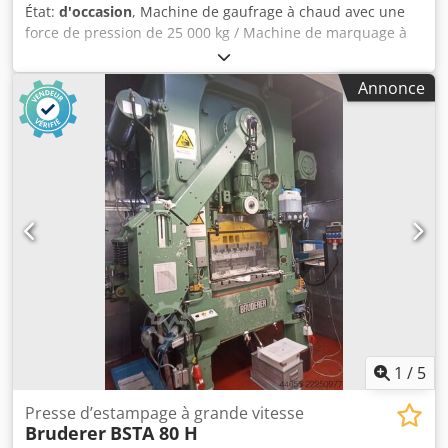
État:
d'occasion
, Machine de gaufrage à chaud avec une
force de pression de 25 000 kg / Machine de marquage à
chaud avec une pression de 25 000 kg Machine de
gaufrage à chaud / Machine de marquage à chaud GEBA
Annonce
BAIER 49/25 Année de fabrication / Année : 1972 - N° de
série : 72425 Force de pression / Pression max. : 25 000 kg
Surface de gaufrage / Taille de gaufrage max. :
300 x 430 mm Réglage de la hauteur / Ajustement de la
hauteur : environ 190 mm En bon état / En bon état
Inspection vidéo en ligne par WhatsApp - MS Zoom -
Telegram En stock à Emskirchen/Nuremberg - Disponible
immédiatement - Peut être testée Dkjdpfxezh Hawe Abfer
1
/
5
Presse d’estampage à grande vitesse
Bruderer
BSTA 80 H