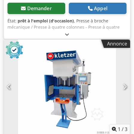
Demander
Appel
État:
prêt à l'emploi (d'occasion)
, Presse à broche
mécanique / Presse à quatre colonnes - Presse à quatre
colonnes - Dimensions de la table, voir les images - Force
de pression d’environ 40 tonnes. Dedpfxszta Tus Abfskr
Annonce
Dimensions : L x l x H : 1,5 x 1,5 x 2,0 mètres / Poids : 700
kg Sous réserve d’erreurs et d’omissions.
1
/
3