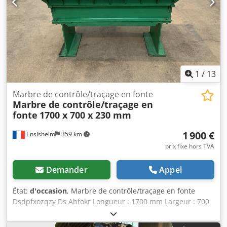
1
/
13
Marbre de contrôle/traçage en fonte
Marbre de contrôle/traçage en
fonte
1700 x 700 x 230 mm
1 900 €
Ensisheim
359 km
prix fixe hors TVA
Demander
Appel
État:
d'occasion
, Marbre de contrôle/traçage en fonte
Dsdpfxozqzy Ds Abfokr Longueur : 1700 mm Largeur : 700
mm Epaisseur : 230 mm Hauteur sur pieds : 940 mm Poids
: 0,8 T