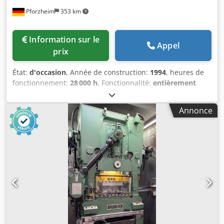
Pforzheim
353 km
Information sur le
Appel
prix
État:
d'occasion
, Année de construction:
1994
, heures de
fonctionnement:
28 000 h
, Fonctionnalité:
entièrement
fonctionnel
, La Bruderer BSTA 80H est une presse à
découper à grande vitesse de 80 tonnes, conçue pour la
Annonce
fabrication d'outils combinés à opérations successives. Elle
est équipée d'un dispositif d'alimentation en bande BBV
320/200 et d'un système de surveillance des outils Unidor.
La machine est disponible en stock à Pforzheim et peut
être visitée. Force nominale : 800 kN (80 tonnes)
Surveillance des outils : Unidor Dedpfxszibtbs Abfokr
Nombre de courses : 100 à 1 000 courses/min Dispositif
d'alimentation en bande : Bruderer BBV 320/200 Course
réglable : 16 à 63 mm Surface de serrage : 970 mm²
Entraînement principal : 43 kW Alimentation électrique :
380 V / 50 Hz Surface du piston : 760 x 510 mm Surface de