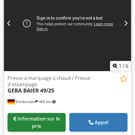
1
/
6
Presse à marquage à chaud / Presse
d'estampage
GEBA BAIER
49/25
Emskirchen
465 km
Information sur le
Appel
prix