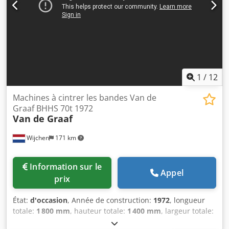
1
/
12
Machines à cintrer les bandes Van de
Graaf BHHS 70t 1972
Van de Graaf
Wijchen
171 km
Information sur le
Appel
prix
État:
d'occasion
, Année de construction:
1972
, longueur
totale:
1 800 mm
, hauteur totale:
1 400 mm
, largeur totale:
2 250 mm
, Couleur : Vert Poids à vide : 2 000 kg Prix : Sur