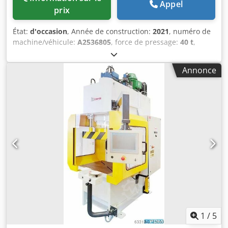
Appel
prix
État:
d'occasion
, Année de construction:
2021
, numéro de
machine/véhicule:
A2536805
, force de pressage:
40 t
,
Presse hydraulique à colonne unique Hidralmac – Presse à
forger de 40 tonnes – Course de 250 mm À vendre, une
Annonce
presse hydraulique à colonne unique (châssis en C) du
fabricant Hidralmac, avec une force de pressage de 40
tonnes. La machine est conçue pour les processus de
forgeage, de formage et de pliage, et peut être fabriquée
sur mesure selon les besoins du client. Grâce à ses
vitesses réglables, son contrôle de position précis et ses
modes de fonctionnement flexibles, elle convient aussi
bien aux opérations de réglage manuelles qu’aux
processus automatisés. ===== Données techniques et
informations : Presse hydraulique à colonne unique –
40 tonnes ==== Informations générales - Fabricant :
Hidralmac - Modèle : Presse à colonne unique / Presse à
forger - Type de construction : Presse à châssis en C -
Force de pressage : 40 tonnes - Délai de fabrication :
1
/
5
environ 3 mois à compter de la réception du paiement