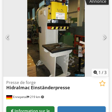
Annonce
1
/
3
Presse de forge
Hidralmac
Einständerpresse
Ennepetal
219 km
Information sur le