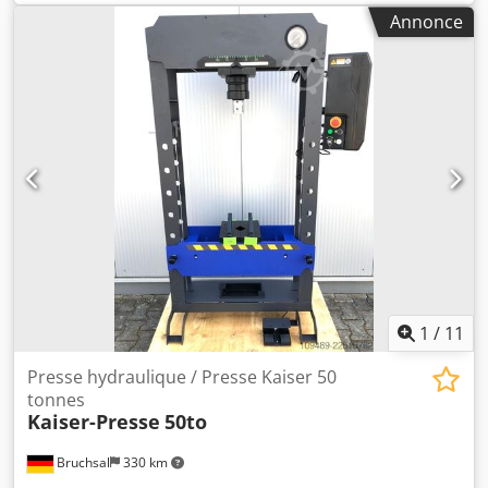
demande - Année de fabrication : 1972 - Documentation
Annonce
disponible : Non - Certificat CE : Non - Commande :
Conventionnelle - Dimensions de transport : 1 800 mm x 2
250 mm x 1 400 mm (L x l x h) - Poids de transport [kg] : 2
000 kg Dkjdozm N Riopfx Abfor - Emballages de transport
[unité] : 1 Informations financières TVA : Le prix indiqué
est majoré de la TVA TVA/régime de marge : TVA
déductible pour les entreprises Livraison et reprise
possibles à tout moment pour tout équipement industriel
Lukas van Rossum
1
/
11
Presse hydraulique / Presse Kaiser 50
tonnes
Kaiser-Presse
50to
Bruchsal
330 km