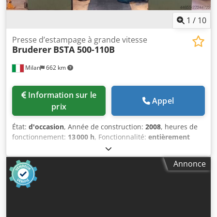
demande.
1
/
10
Presse d’estampage à grande vitesse
Bruderer
BSTA 500-110B
Milan
662 km
Information sur le
Appel
prix
État:
d'occasion
, Année de construction:
2008
, heures de
fonctionnement:
13 000 h
, Fonctionnalité:
entièrement
fonctionnel
, La Bruderer BSTA 500-110B est une presse à
découper à grande vitesse, fabriquée en Suisse, avec une
Annonce
force de pressage de 500 kN. Elle est équipée d'un
entraînement à double servomoteur BSV 75T pour un
guidage précis de deux bandes, et atteint jusqu'à 750
courses par minute. Le contrôle s'effectue via un écran
tactile B2. Force nominale : 500 kN (50 tonnes) Année de