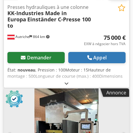
Presses hydrauliques à une colonne
KK-Industries Made in
Europa
Einständer C-Presse 100
to
75 000 €
Autriche
864 km
EXW à négocier hors TVA
Demander
Appel
État:
nouveau
, Pression : 100Moteur : 15Hauteur de
montage : 500Longueur de course (max.) : 400Dimensions
de la table : 800 x 600Surface du poussoir : 800 x
600Hauteur de la table : 850Dimensions (LxLxH) : 1.300 x
Annonce
2.000 x 2.750Poids approx. : 5.500Remplissage d'huile :
200Commande / interrupteur à clé : 1. mode de réglage
manuel sans capteur de lumière(max. 10mm. /sec. vitesse)
2. automatique (à pleine vitesse) avec capteur de lumière
Cylindre principal : Ø 230mm. Cylindre auxiliaire : 2 pcs Ø
50 x 30mm. Guidage auxiliaire : 2 pcs. Ø 50mm. Moteur :
11 kw. &ndash ; 15 hp. ( IE-3 ). Pompe : 23 litres / ASC.