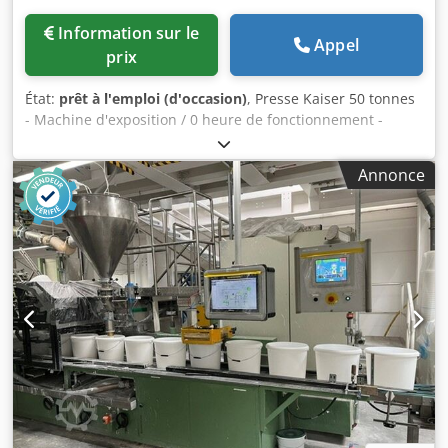
Information sur le
Appel
prix
État:
prêt à l'emploi (d'occasion)
, Presse Kaiser 50 tonnes
- Machine d'exposition / 0 heure de fonctionnement -
Entraînement électro-hydraulique - Commande : pédales
et boutons-poussoirs sur le panneau de commande - Force
Annonce
de pression max. : 50 tonnes - Puissance absorbée : 0,75
kW - Tension : 230 V - Largeur du châssis : 930 mm -
Largeur maximale du châssis, y compris la manivelle et le
bloc électrique : 1300 mm - Hauteur totale : 1900 mm -
Course du cylindre : 145 mm + 60 mm de filetage - Largeur
utile – Zone de travail intérieure : max. 750 mm - Hauteur
utile – Zone de travail : 0 mm à 780 mm - Profondeur du
châssis : 220 mm - Profondeur totale avec pied : 535 mm
(fixation au sol possible) - Profondeur de l'appui de la table
de travail réglable en hauteur (traverse transversale) : 245
mm - Traverse transversale réglable en 6 positions
(espacement des trous : 140 mm) - Réglage en hauteur de
la traverse transversale à l'aide d'une manivelle (pas de