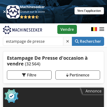
Machineseeker
Vers l'application
Gratuit sur le store
Vendre
Rechercher
Estampage De Presse d'occasion à
vendre
(32 564)
Filtre
Pertinence
Annonce