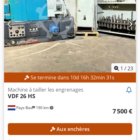
1
/
23
Se termine dans
10
d
16
h
32
min
27
s
Machine à tailler les engrenages
VDF
26 HS
Pays-Bas
190 km
7 500 €
Aux enchères