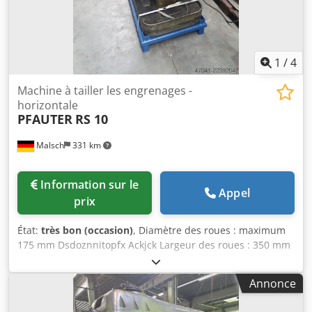
1
/
4
Machine à tailler les engrenages -
horizontale
PFAUTER
RS 10
Malsch
331 km
Information sur le
Appel
prix
État:
très bon (occasion)
, Diamètre des roues : maximum
175 mm Dsdoznnitopfx Ackjck Largeur des roues : 350 mm
Module : maximum 3 Module : minimum 0,5 Poids de la
machine : environ 0,9 t Encombrement : environ 1,2 x 0,8 x
Annonce
1,4 m