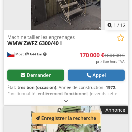
1
/
12
Machine tailler les engrenages
WMW
ZWFZ 6300/40 I
170 000 €
Most 1
644 km
180 000 €
prix fixe hors TVA
Demander
Appel
État:
très bon (occasion)
, Année de construction:
1972
,
Fonctionnalité:
entièrement fonctionnel
, Je vends cette
fraiseuse à denture hélicoïdale. Elle est en état de marche
et peut être testée sur place. De nombreux accessoires
Annonce
sont inclus. Dcedpfx Aexwlthjckjk Caractéristiques
Enregistrer la recherche
techniques : * Diamètre maximal : 7 100 mm * Largeur de
la roue dentée : 1 500 mm * Module maximal : 45 *
Diamètre de la table : 4 000 mm * Diamètre x largeur de la