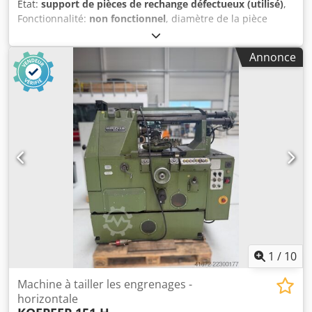
État:
support de pièces de rechange défectueux (utilisé)
,
Fonctionnalité:
non fonctionnel
, diamètre de la pièce
(max.):
400 mm
, Selon l’électricien, il faut refaire
l’enroulement du moteur principal. Il faudrait également
Annonce
remplacer les balais et deux bobines dans le tableau de
commande. Dedpfxszp R Tkj Acksck Jusqu’à la panne du
moteur, la machine fonctionnait parfaitement.
1
/
10
Machine à tailler les engrenages -
horizontale