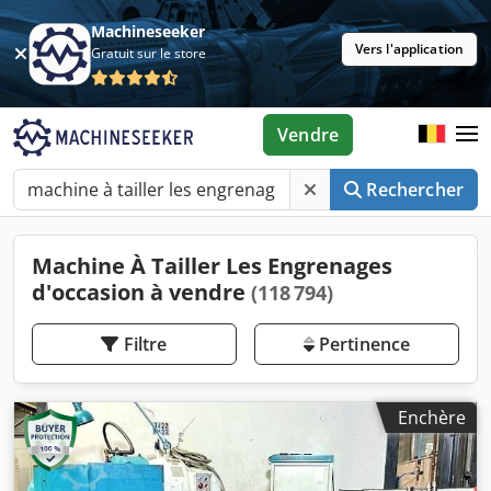
Machineseeker
Vers l'application
Gratuit sur le store
Vendre
Rechercher
Machine À Tailler Les Engrenages
d'occasion à vendre
(118 794)
Filtre
Pertinence
Enchère