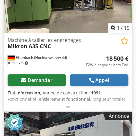
1
/
15
Machine à tailler les engrenages
Mikron
A35 CNC
18 500 €
Eisenbach (Hochschwarzwald)
398 km
EXW à négocier hors TVA
Demander
Appel
État:
d'occasion
, Année de construction:
1991
,
Fonctionnalité:
entièrement fonctionnel
, longueur totale:
4 920 mm
, hauteur totale:
2 500 mm
, largeur totale:
2 855
mm
, diamètre de la pièce (max.):
200 mm
, À vendre, une
Annonce
machine à dresser-fraiseuse CNC Mikron A35 en excellent
état et prête à l’emploi. Cette machine se distingue par sa
haute précision, sa fiabilité et sa productivité, et elle est