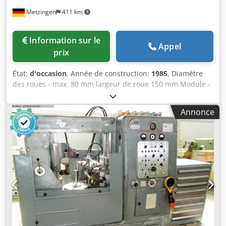
l’alimentation automatique 5 douilles de fraisage / porte-
Metzingen
411 km
outils pour fraises hélicoïdales : 1 x Ø 22 mm 2 x Ø 27 mm
1 x Ø 32 mm 1 x Ø 40 mm Autres : Enregistrements vidéo
via WhatsApp
Information sur le
Appel
prix
État:
d'occasion
, Année de construction:
1985
, Diamètre
des roues - max. 80 mm largeur de roue 150 mm Module -
max. 2,5 Module - min. Puissance totale requise 10 kW
Poids de la machine env. 2400 kg Machines à tailler par
Annonce
développante entièrement automatiques pour dentures à
vis sans fin Type A 33 / 1 Année de construction 1985 N° de
série 14.06/14.07/14.15 DONNÉES TECHNIQUES : Dcjdpet
Hw D Rsfx Ackok longueur max. de la roue sans magasin
d'alimentation env. 80 mm max. de roue avec magasin
d'alimentation env. 50 mm module max. 2, / 2,5 longueur
de fraisage axiale env. 150 mm longueur max. de montage
de la pièce à usiner env. 200 mm Chariot de fraisage
pivotant jusqu'à 90 degrés Diamètre de la fraise 24 - 50/63
mm Course radiale du chariot de fraisage max. 0-14/18
mm Déplacement de la fraise max. 25 mm Vitesses de