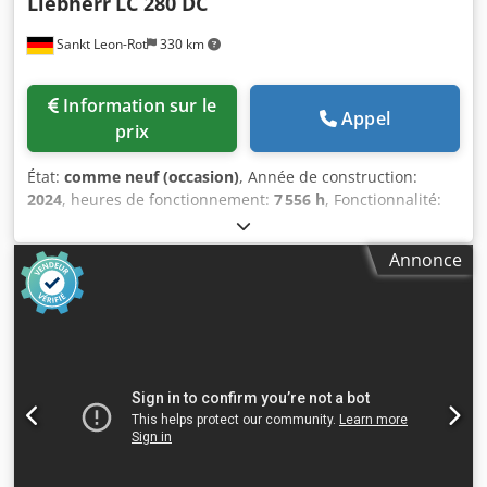
Liebherr
LC 280 DC
Sankt Leon-Rot
330 km
Information sur le
Appel
prix
État:
comme neuf (occasion)
, Année de construction:
2024
, heures de fonctionnement:
7 556 h
, Fonctionnalité:
entièrement fonctionnel
, 4 x FRAISEUSES D’ENGRENAGES
LIEBHERR LC 280 DC Dsdpfxszdv Upe Ackjck À la vente, 4
Annonce
fraiseuses d’engrenages LIEBHERR LC 280 DC identiques,
toutes de l’année de fabrication 2024. Fabricant : Liebherr
Verzahntechnik GmbH Modèle : LC 280 DC Type de
machine : Fraiseuse d’engrenages CNC avec unité
ChamferCut intégrée Nombre disponible : 4 unités Année
de fabrication : 2024 Numéro d’exemple de machine : XXX
Commande : Siemens CNC / Interface utilisateur HMI
visible Données techniques : Diamètre maximal de la pièce
: 280 mm Module maximal : 6 mm / 4 mm selon la version
Course axiale : 400 mm Course de translation : 200 mm