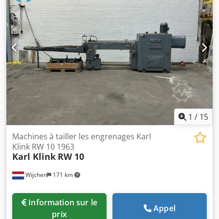
mm Puissance totale requise 50 kW Poids de la machine
env. 7,5 t Dimensions env. 5,0 x 3,8 x 3,4 m Machine en
très bon état !
1
/
15
Machines à tailler les engrenages Karl
Klink RW 10 1963
Karl Klink
RW 10
Wijchen
171 km
Information sur le
Appel
prix