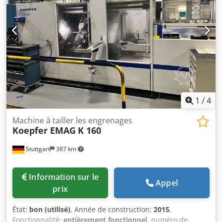
poupée lourde avec déplacement de 420 mm ( W ), en
fiabilité est éprouvée, est à vendre. Cette machine est
liaison avec un dispositif de chargement automatique des
idéale pour la fabrication économique d’engrenages droits,
pièces à usiner de marque GÜDEL-Suisse avec Chargeur
de pignons et d’autres types de dentures, que ce soit en
linéaire à portique, course d'env. 1000 mm ( V), double
production unitaire ou en série. Dodpfx Aszfhyysckock
pince pivotante avec mâchoires pour le chargement et le
déchargement des pièces. Chargement et déchargement
de pièces ondulées, (actuellement env. 60 long x 25 Ø x
module 1,5) m, mais sans dispositif de dépose des pièces.
dispositif d'arrosage séparé avec transport de copeaux
magnétiques, habillage complexe sur tout le pourtour avec
1
/
4
portes coulissantes, 2 machines avec dispositif de
marquage des pièces Fabr. BORRIES, sinon
Machine à tailler les engrenages
malheureusement pas d'autres machines. Accessoires
Koepfer EMAG
K 160
Stuttgart
387 km
Information sur le
Appel
prix
État:
bon (utilisé)
, Année de construction:
2015
,
Fonctionnalité:
entièrement fonctionnel
, numéro de