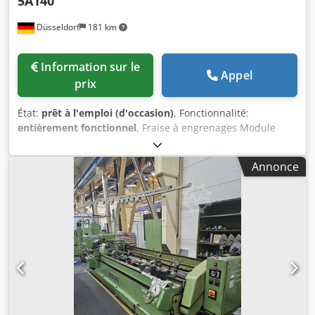
5A140
Düsseldorf
181 km
Information sur le
Appel
prix
État:
prêt à l'emploi (d'occasion)
, Fonctionnalité:
entièrement fonctionnel
, Fraise à engrenages Module
d’engrenage maximal : 8 mm Diamètre d’engrenage
maximal : 500 mm Largeur de jante maximale : 100 mm
Annonce
Course de la broche : 150 mm Course maximale de la
broche : 125 mm Diamètre de la broche produit, bride ou
table de travail : 560 mm Alésage de base dans la table ou
la bride de la broche produit : 110 mm Nombre de doubles
courses : 18 Plage de variation des doubles courses : 55-
560/min Plage de course périphérique : 6-590 mm/min
Plage d’avance radiale : 0,02–0,2 mm/s Distance entre le
plan inférieur, le plan de travail du sol et de la table : 920
mm Distance maximale entre la surface de la table et la
surface de la broche : 270 mm Distance minimale entre la