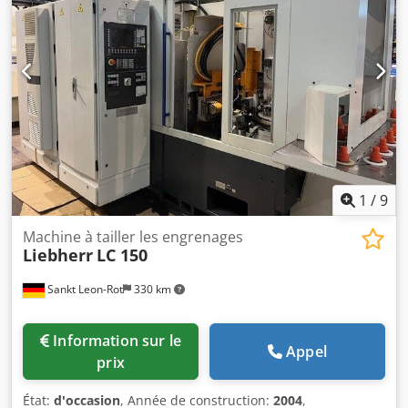
idéale pour la fabrication économique d’engrenages et de
dentures. Dodpfxszphw To Ackeck Caractéristiques
techniques : Fabricant : Mikron Modèle : A35 CNC Procédé
d’usinage : dressage-fraisage CNC Diamètre maximal de la
pièce : 200 mm Module maximal : 3,0 / 4,5 Longueur
maximale de la pièce : 400 mm Vitesse de rotation de la
fraise : jusqu’à 1 500 tr/min Les caractéristiques
techniques correspondent aux spécifications habituelles
de la Mikron A35 CNC. État : Parfait état de fonctionnement
Entretien régulier Possibilité de visite avec la machine sous
tension sur rendez-vous Disponible immédiatement ou
1
/
9
selon accord.
Machine à tailler les engrenages
Liebherr
LC 150
Sankt Leon-Rot
330 km
Information sur le
Appel
prix
État:
d'occasion
, Année de construction:
2004
,