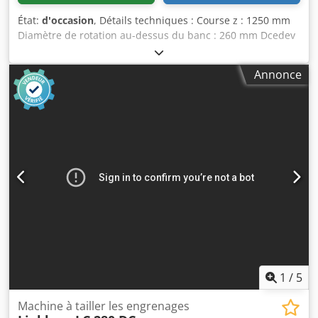
État:
d'occasion
, Détails techniques : Course z : 1250 mm
Diamètre de rotation au-dessus du banc : 260 mm Dcedev
U Un Hjpfx Ackek Diamètre de la pièce au-dessus du banc :
500 mm Diamètre de la pièce au-dessus du support : 250
Annonce
mm Hauteur de pointe au-dessus du banc : 260 mm
Longueur de fraisage : 2000 mm Module - max. : 8 / 12
Puissance totale requise : 9,5 kW Poids de la machine
env. : 3,8 t
1
/
5
Machine à tailler les engrenages