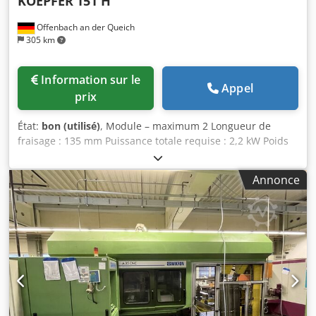
KOEPFER
151 H
Offenbach an der Queich
305 km
Information sur le
Appel
prix
État:
bon (utilisé)
, Module – maximum 2 Longueur de
fraisage : 135 mm Puissance totale requise : 2,2 kW Poids
de la machine : environ 1 420 kg Dcedpfx Acjzkvuvskok
Encombrement : environ 2,00 x 1,60 x 1,43 m --> Données
Annonce
techniques : diamètre maximal de fraisage : Ø 150 mm -->
longueur maximale de fraisage : 135 mm --> module
maximal : 2 --> alésage de la broche : Ø 24 mm --> fixation
de la broche : MK-4 --> vitesses de rotation de la fraise :
140 - 1 120 tr/min --> avances automatiques Équipement
et accessoires : Système de refroidissement, fraises, roues
de changement, manuel d’utilisation