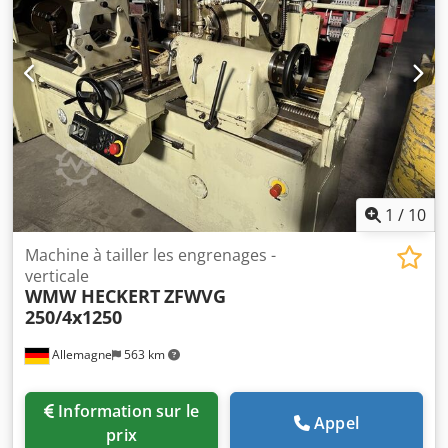
cames à haute performance, type SS 5-K/500 -Zone de
travail : Ø max. 500 mm -Diamètre max. de la fraise :
186 mm -Accessoires : comprend un ensemble complet
d’accessoires, voir les photos -Non inclus : gabarit pour
l’usinage d’engrenages hélicoïdaux -Dimensions de la
machine : 2300 / 1460 / H1870 mm -Dimensions des
accessoires : palettes
1420 / 1300 / H300 / 1200 / 800 / 300 mm -Poids : 5 300 kg
plus 535 kg d’accessoires
1
/
10
Machine à tailler les engrenages -
verticale
WMW HECKERT
ZFWVG
250/4x1250
Allemagne
563 km
Information sur le
Appel
prix