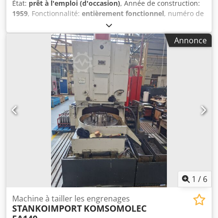
État:
prêt à l'emploi (d'occasion)
, Année de construction:
1959
, Fonctionnalité:
entièrement fonctionnel
, numéro de
machine/véhicule:
80
, hauteur totale:
1 900 mm
, poids
total:
2 500 kg
, largeur totale:
2 200 mm
, longueur totale:
Annonce
1 500 mm
, puissance:
5 kW (6,80 ch)
, DÉTAILS
TECHNIQUES Puissance : 5 kW DÉTAILS DE LA MACHINE
Commande : conventionnelle Dimensions et poids
Dimensions (L x l x H) : 1 500 x 2 200 x 1 900 mm Poids à
vide : 2 500 kg Nombre de colis de transport : 3 Dedpfx
Aozrmvtsckjck ÉQUIPEMENT Documentation Nouveaux jeux
de lames Dathan Outils Accessoires de mesure
1
/
6
Machine à tailler les engrenages
STANKOIMPORT
KOMSOMOLEC