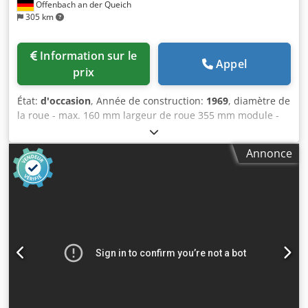
Offenbach an der Queich
305 km
Information sur le
Appel
prix
État:
d'occasion
, Année de construction:
1969
, diamètre de
la roue - max. 160 mm largeur de roue 355 mm module -
max. 4,5 Module - min. 0,5 entraxe 450 mm puissance
totale requise 11 kW Poids de la machine environ 3,8 t
Annonce
Espace requis environ 2x17,1,6 m Diamètre de la roue -
max. 160,175 mm largeur de roue 355 mm module - max.
4,5 alésage de la broche 75 mm entraxe 410 mm Nombre
de dents - min. 2, 3 Diamètre de la fraise max. 115 mm
longueur de coupe max. 105 mm Distance entre l'axe de la
fraise et la pièce à usiner - max. 138 mm Distance entre
l'axe de la fraise et la pièce à usiner - min. 30 mm tête de
fraisage - pivotante à 120° Vitesse de la fraise 70 - 400
tr/min avances axiales 0,25 - 4,0 mm/tr Avances radiales
0,09 - 1,5 mm/tr Puissance totale requise environ 9,5 kW
Poids de la machine environ 3,5 t Encombrement environ