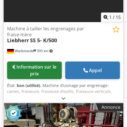
1730x1400x1440 mm Equipement/Accessoires : - changer
de vitesse - mandrins de fraisage Djdpfx Acsvz Ec Ijksck -
dispositifs de serrage Dra8M7 - documentation
1
/
15
Machine à tailler les engrenages par
fraise-mère
Liebherr
SS 5- K/500
Wiefelstede
395 km
Information sur le
Appel
prix
État:
bon (utilisé)
, Machine d’usinage par engrenage-
cames, fraiseuse, fraiseuse d’outils, fraiseuse verticale,
fraiseuse à rouleau, machine d’usinage par engrenage-
cames pour engrenages, machine d’usinage par
Annonce
engrenage-cames, machine d’usinage par engrenage-
cames à haute performance Dodpov Dtmmjfx Ackeck -
Fabricant : Liebherr, machine d’usinage par engrenage-