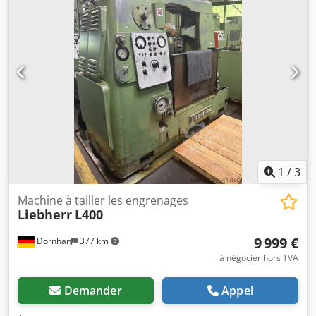
1
/
3
Machine à tailler les engrenages
Liebherr
L400
9 999 €
Dornhan
377 km
à négocier hors TVA
Demander
Appel