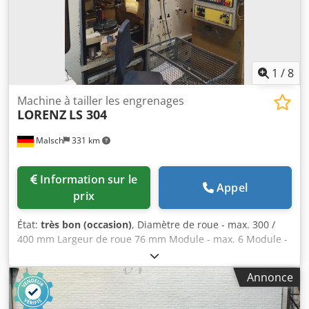
1
/
8
Machine à tailler les engrenages
LORENZ
LS 304
Malsch
331 km
Information sur le
Appel
prix
État:
très bon (occasion)
, Diamètre de roue - max. 300 /
400 mm Largeur de roue 76 mm Module - max. 6 Module -
min. 0,5 Commande BWO CNC 921 Déplacement de la
course 94 mm/course Course 82 mm Nombre de courses
Annonce
75 - 1000 courses/min Nombre de dents 5 - 200 Dedjzq
Hmcopfx Ackjck Porte-fraise SK 45 Diamètre de la table 400