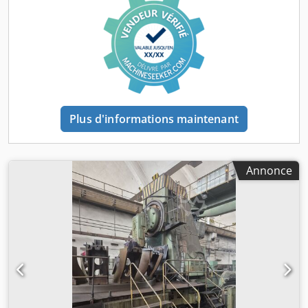
machine, selon la plaque signalétique : 400 V CA 50 Hz
Tension de commande : 24 V CA Puissance installée : 29
kVA Courant nominal : 42 A cos φ : 0,81 Protection : 63 A gL
Poids de l’armoire électrique : 900 kg Les 4 machines sont
identiques, de l’année de fabrication 2024 et proviennent
d’une production industrielle moderne en série. Données
techniques selon la plaque signalétique, les informations
du fabricant et la documentation photographique. Sous
réserve d’erreurs et de vente entre-temps.
Plus d'informations maintenant
Annonce