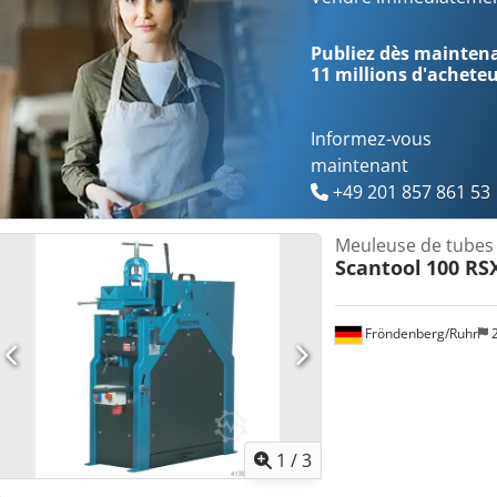
2,4-3/380 kW/V Vitesse de rotation (double) : 1400, 2800 tr/min Lo
Hauteur : 1360 mm Poids : 360 kg Si vous avez des questions ou sou
Publiez dès maintenan
pas à nous écrire ou à nous appeler.
11 millions d'achete
Informez-vous
maintenant
+49 201 857 861 53
Meuleuse de tubes
Scantool
100 RS
Fröndenberg/Ruhr
2
1
/
3