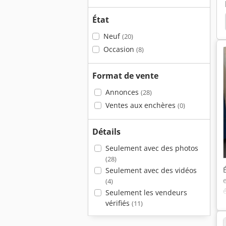
État
leuse Ponceuse
Ponceuse À Bande
Bernardo
Neuf
(20)
Occasion
(8)
Format de vente
Annonces
(28)
Ventes aux enchères
(0)
Détails
Seulement avec des photos
(28)
Seulement avec des vidéos
(4)
Seulement les vendeurs
vérifiés
(11)