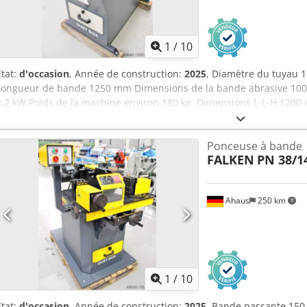
1
/
10
État:
d'occasion
, Année de construction:
2025
, Diamètre du tuyau 
Longueur de bande 1250 mm Dimensions de la bande abrasive 100 
2,2 kW Poids de la machine environ 180 kg. Dimensions L-L-H 1200
- comme NEUVE pas encore utilisé (!!) Prix neuf environ 4 500 euro
est une rectifieuse pour Chjdpfx Aoxab N Dogkea Les extrémités des 
Ponceuse à bande
devant. Installations: - rectifieuse à moteur électrique pour extrémi
FALKEN
PN 38/1
de ponçage inclus * y compris espace de stockage - arrière de la 
facile du matériau - Réglage latéral du système de serrage du maté
possible - Base de machines - Bac de récupération pour vider facil
Ahaus
250 km
Bouton d'arrêt d'URGENCE à l'avant - Écran de confidentialité avant
latérales pour un transport facile
1
/
10
État:
d'occasion
, Année de construction:
2025
, Bande passante 15