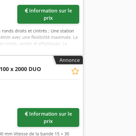
Information sur le
prix
ronds droits et cintrés ; Une station
4mm avec une flexibilité maximale. La
s ronds, ovales et elliptiques. Le
s faire tourner le tube pour obtenir
nger les tubes droits dans la station de
Annonce
tive. ML100 Capacité de travail (Ø
100 x 2000 DUO
 (2x) 50x940 Vitesse de la bande
W) 1.5 Puissance totale (kW) 4,5
res (Ø mm) 80 Dimensions (mm)
Information sur le
prix
0 mm Vitesse de la bande 15 + 30