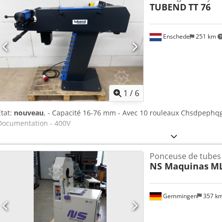
TUBEND
TT 76
Enschede
251 km
1
/
6
État:
nouveau
, - Capacité 16-76 mm - Avec 10 rouleaux Chsdpephqgz
Documentation - 400V
Ponceuse de tubes
NS Maquinas
ML
Gemmingen
357 k