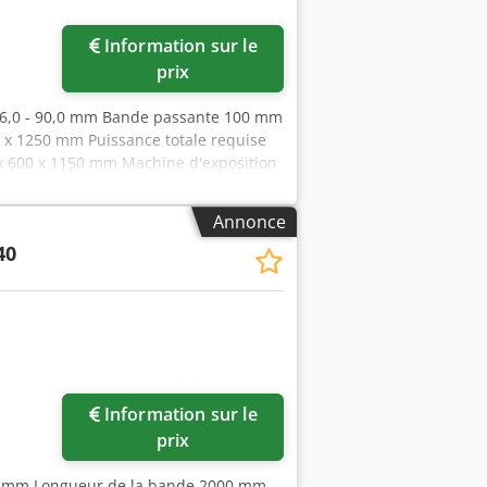
Information sur le
prix
16,0 - 90,0 mm Bande passante 100 mm
x 1250 mm Puissance totale requise
 x 600 x 1150 mm Machine d'exposition
s Prix spécial sur demande La PN 17/90
tuyaux et des profilés frottent sur le
Annonce
tés de tubes et profilés - 10x rouleaux
40
machine - serrage/ouverture manuel
riau - Broyage jusqu'à 50° degrés
ement la poussière de ponçage -
 en plexiglas - Poches de transport
Information sur le
prix
0 mm Longueur de la bande 2000 mm