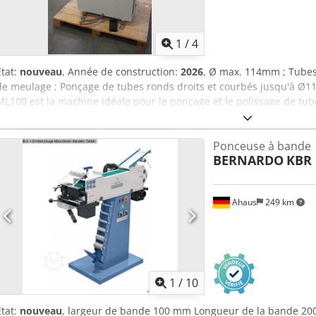
1
/
4
État:
nouveau
, Année de construction:
2026
, Ø max. 114mm ; Tubes 
de meulage ; Ponçage de tubes ronds droits et courbés jusqu'à Ø11
ML100 est la machine idéale pour le ponçage et le polissage de tube
système de courroie planétaire ML permet de poncer à la bande san
les meilleurs résultats. Le système d'alimentation introduit sans da
Ponceuse à bande
ponçage pour permettre une qualité de surface constante et produc
BERNARDO
KBR 
mm) 3 - 114 Nombre de stations 1 Bande abrasive, dimensions (mm)
abrasive (m/s) 3-22 Bandes abrasives Moteur (kW) 3 Roue, moteur (k
Consommation électrique (A) 11 Raccord d'aspiration des poussiè
Ahaus
249 km
750x1000x1300 Poids (kg) 250 Chjdpfet Eaw Dex Agkea
1
/
10
État:
nouveau
, largeur de bande 100 mm Longueur de la bande 200