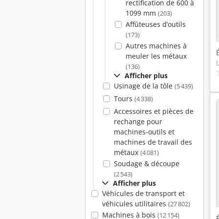
rectification de 600 à
1099 mm
(203)
Affûteuses d’outils
(173)
Autres machines à
meuler les métaux
(136)
Afficher plus
Usinage de la tôle
(5 439)
Tours
(4 338)
Accessoires et pièces de
rechange pour
machines-outils et
machines de travail des
métaux
(4 081)
Soudage & découpe
(2 543)
Afficher plus
Véhicules de transport et
véhicules utilitaires
(27 802)
Machines à bois
(12 154)