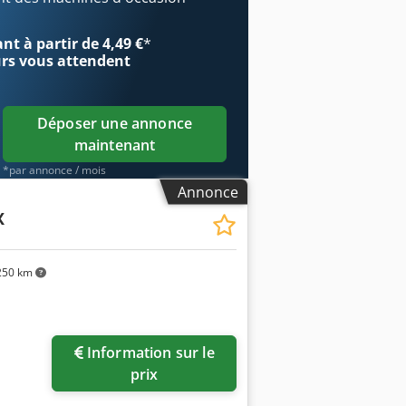
ngueur : 1600 mm Largeur : 910 mm
haitez plus d'informations, n'hésitez
t à partir de 4,49 €
*
urs
vous attendent
Déposer une annonce
maintenant
*par annonce / mois
Annonce
X
50 km
Information sur le
prix