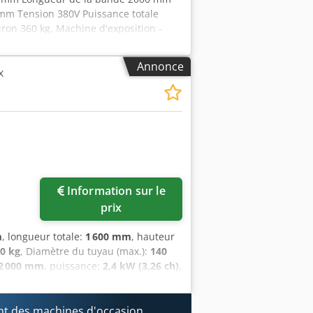
 mm Tension 380V Puissance totale
ron 360 kg. Machine d'exposition -
rix spécial sur demande - Vidéo de la
 38/140 est un modèle
Annonce
x
e profilés Installations: - Rectifieuse
es jusqu'à un angle de 50° - grande
 courroie - Panneau de commande avant
être remplacée rapidement et
arrière possible - Bac de récupération
ale et verticale possible - 1x jeu de
sponibles en option moyennant un
Information sur le
prix
m
, longueur totale:
1 600 mm
, hauteur
0 kg
, Diamètre du tuyau (max.):
140
2 000 mm
, puissance:
2,4 kW (3,26 ch)
,
 400 tr/min
, Nous proposons cette
. Capacité de l'étau (diamètre) : 40 -
0 mm Puissance/tension du moteur :
t des machines d'occasion