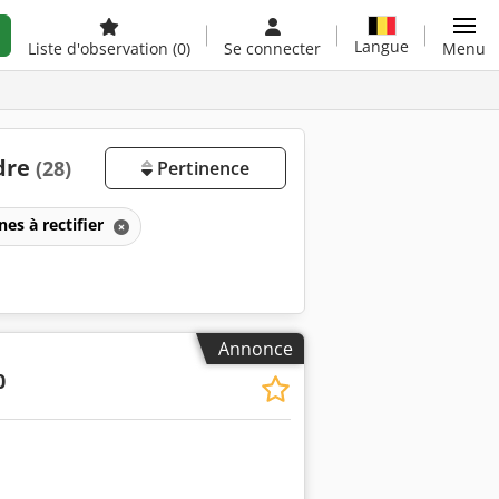
Langue
Liste d'observation
(0)
Se connecter
Menu
ndre
(28)
Pertinence
es à rectifier
Annonce
0