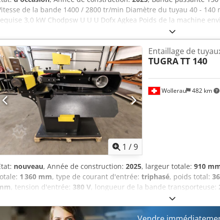
Vitesse de la bande 1400 / 2800 tr/min Diamètre du tuyau 40 - 140
requise 3,0 kW Chodpsw U U U Dofx Agkea Poids de la machine envi
comme NEUVE pas encore utilisé (!!) Prix neuf environ 6 500 euros P
machine - machine identique - ?v=LXP09NFTnlw&t=1s Le FALKEN PN
Entaillage de tuyau
multifonctionnel Rectifieuse pour meuler les extrémités de tubes et d
TUGRA
TT 140
de profilés de tubes électromotorisée robuste - permet des encoch
surface de meulage avec couvercle de protection - 2x vitesses de
gauche - avec bouton d'arrêt d'URGENCE - La bande abrasive peut 
Wollerau
482 km
facilement - Mouvement de l'étau vers la droite – gauche, avant et 
des poussières de ponçage latéral - Orientation de meulage horizont
rouleaux abrasifs inclus (Ø 76-90-114 mm) * Autres dimensions di
supplément
1
/
9
État:
nouveau
, Année de construction:
2025
, largeur totale:
910 m
totale:
1 360 mm
, type de courant d'entrée:
triphasé
, poids total:
36
mm
, tension d'entrée:
380 V
, longueur de la bande transporteuse:
vitesse de rotation (max.):
2 800 tr/min
, vitesse de rotation (min.):
1
nouvelle ponceuse de tubes TUGRA TT 140, année de fabrication 2025
140 mm Cedjzbzvzjpfx Agkoha Dimensions de la bande : 150 × 200
Vendre immédiatemen