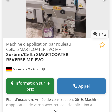
moteur du rouleau supérieur : 4,8 kW Puissance du
moteur du rouleau inférieur : 3,7 kW Poids : 14 200 kg
1
/
2
Machine d'application par rouleau
Cefla, SMARTCOATER EVO MF
Sorbini/Cefla
SMARTCOATER
REVERSE MF-EVO
Allemagne
246 km
Information sur le
Appel
prix
État:
d'occasion
, Année de construction:
2019
, Machine
d’application de vernis avec rouleau d’application à
rotation inversée. Machine d’application pour apprêts et