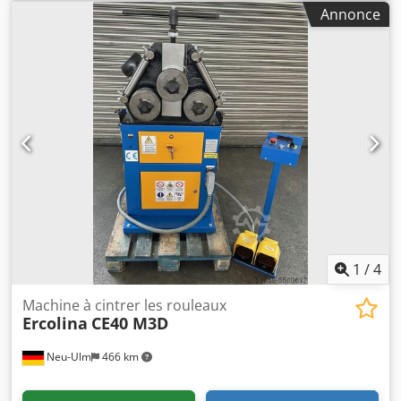
dernière révision:
2022
, Nous proposons à la vente cette
Annonce
ligne de production de petits pains KÖNIG ECO TWIN
d'occasion, fabriquée en 2007. Modèle : ECO TWIN Type :
800-(DB800)-K6-SCHN6/B-(DA) Numéro de série : 07.0.0782
Année de fabrication : 2007 Puissance : 8 kW Fréquence :
50 Hz Tension nominale : 3 × 400 + N V Courant nominal :
15 A La ligne a été équipée de nouveaux convoyeurs et se
trouve dans un état parfait, entièrement opérationnel. Elle
a servi chez nous uniquement comme ligne de secours et
n'a donc été utilisée que très rarement. Il y a environ deux
ans, nous l'avons déjà acquise après une remise à neuf. La
ligne est disponible immédiatement et peut être retirée
sur place après accord. Si vous avez des questions ou si
vous souhaitez obtenir de plus amples informations,
n'hésitez pas à nous envoyer un message ou à nous
1
/
4
contacter par téléphone. Csdpfx Amsznm S Ho Asha
Machine à cintrer les rouleaux
Ercolina
CE40 M3D
Neu-Ulm
466 km