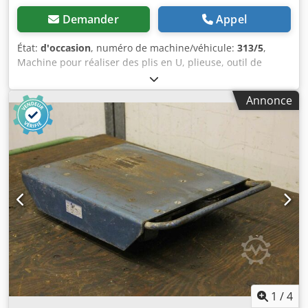
Demander
Appel
État:
d'occasion
, numéro de machine/véhicule:
313/5
,
Machine pour réaliser des plis en U, plieuse, outil de
pliage, machine pour fermer les plis, outil de formage de
plis, machine à plier les tôles, machine à profiler -
Annonce
Rouleaux : 20 -Entretoises : 14 -Modèles : divers -Alésage :
Ø 28 mm -Prix : complet Chjdod R N Icspfx Am Aea -Poids :
21,4 kg
1
/
4