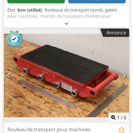
État:
bon (utilisé)
, Rouleaux de transport lourds, galets
pour machines, chariots de transport, chariots pour
charges lourdes, rouleaux blindés, rouleaux de transport
pour machines avec train directeur -Rouleaux de transport
Annonce
pour machines : 4 châssis de transport Cedpfx Amsww U
Nus Aeha -Capacité de charge : 5 t par châssis -Rouleaux :
Ø 77 x 70 mm -Livraison/Prix : complet -Ensemble directeur
: en stock, peut être fourni avec supplément, voir ID 35935
-Dimensions par pièce : 655/560/H95 mm -Poids : 59
kg/pièce
1
/
6
Rouleau de transport pour machines