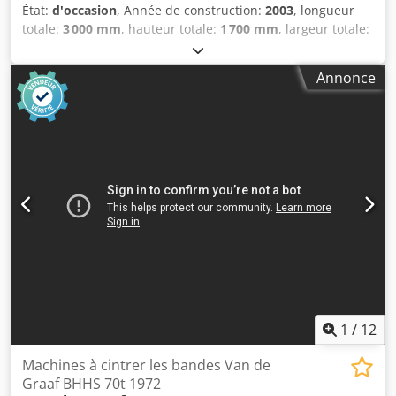
État:
d'occasion
, Année de construction:
2003
, longueur
totale:
3 000 mm
, hauteur totale:
1 700 mm
, largeur totale:
1 000 mm
, Couleur : blanc Poids à vide : 1 000 kg Prix : sur
demande - Année de construction : 2003 - Documentation
Annonce
disponible : Oui └ Type de documentation : Fiche
technique - Marquage CE présent : Oui - Certificat CE
disponible : Non - Numéro de série : 30058 B - Largeur de
travail max. [mm] : 1 320 - Hauteur de passage min. [mm] :
3 - Hauteur de passage max. [mm] : 100 - Nombre de
rouleaux [unités] : 2 Csdpfxoxwuwvo Am Aoha -
Dimensions de transport : 3 000 mm x 1 000 mm x
1 700 mm (L x l x h) - Poids de transport [kg] : 1 000 kg -
Nombre de colis de transport [unités] : 1 Informations
financières TVA : Le prix indiqué s'entend hors TVA
TVA/Taxe sur la marge : TVA déductible pour les
professionnels Livraison et reprise possibles à tout
moment pour tout équipement industriel Yorick Diebels
1
/
12
Machines à cintrer les bandes Van de
Graaf BHHS 70t 1972