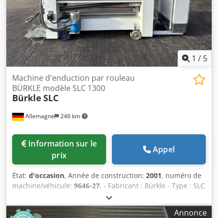
machines pour boulangeries en stock !
1
/
5
Machine d'enduction par rouleau
BÜRKLE modèle SLC 1300
Bürkle
SLC
Allemagne
246 km
Information sur le
Appel
prix
État:
d'occasion
, Année de construction:
2001
, numéro de
machine/véhicule:
9646-27
, - Fabricant : Bürkle - Type : SLC
- Année de fabrication : 2001 - Côté d’exploitation : gauche
- Pour l’application unilatérale de vernis - Racleur à
Annonce
rouleau applicateur oscillant Données techniques : -