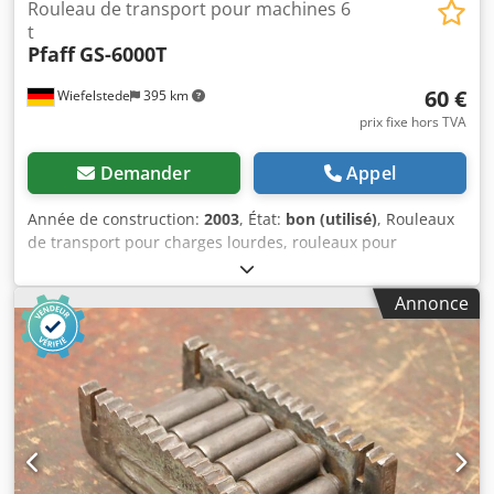
Rouleau de transport pour machines 6
t
Pfaff
GS-6000T
60 €
Wiefelstede
395 km
prix fixe hors TVA
Demander
Appel
Année de construction:
2003
, État:
bon (utilisé)
, Rouleaux
de transport pour charges lourdes, rouleaux pour
machines, chariots de transport, chariots pour charges
lourdes, rouleaux « chenille », rouleaux de transport pour
Annonce
machines Chsdpfjwvqwlex Am Aea -Rouleau de transport
pour machines : rouleau chenille type GS-6000T -Capacité
de charge : 6000 kg -Dimensions : 395/230/H100 mm -Poids
: 12,9 kg -Un seul exemplaire disponible