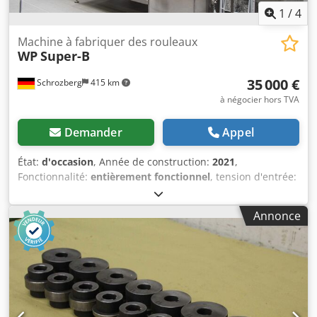
1
/
4
Machine à fabriquer des rouleaux
WP
Super-B
35 000 €
Schrozberg
415 km
à négocier hors TVA
Demander
Appel
État:
d'occasion
, Année de construction:
2021
,
Fonctionnalité:
entièrement fonctionnel
, tension d'entrée:
400 V
, type de courant d'entrée:
triphasé
, À vendre, une
installation de fermentation de petits pains compacte et
Annonce
professionnelle de la marque Werner & Pfleiderer (WP),
modèle Super-B. Cette installation provient d’une
boulangerie en activité et constitue la solution idéale pour
les entreprises artisanales qui souhaitent obtenir une
qualité de petits pains élevée et constante sur une surface
réduite. Parfaitement adaptée à la production rationnelle
de petits pains coupés, de Kaisersemmeln et de petits