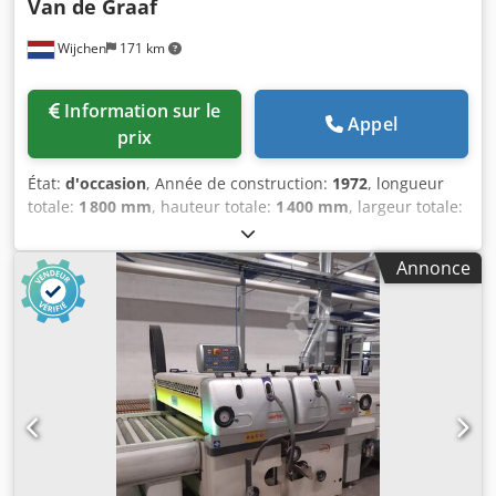
Van de Graaf
Wijchen
171 km
Information sur le
Appel
prix
État:
d'occasion
, Année de construction:
1972
, longueur
totale:
1 800 mm
, hauteur totale:
1 400 mm
, largeur totale:
2 250 mm
, Couleur : Vert Poids à vide : 2 000 kg Prix : Sur
demande - Année de fabrication : 1972 - Documentation
Annonce
disponible : Non - Certificat CE : Non - Commande :
Conventionnelle - Dimensions de transport : 1 800 mm x 2
250 mm x 1 400 mm (L x l x h) - Poids de transport [kg] : 2
000 kg - Emballages de transport [unité] : 1 Informations
financières TVA : Le prix indiqué est majoré de la TVA
TVA/régime de marge : TVA déductible pour les entreprises
Livraison et reprise possibles à tout moment pour tout
équipement industriel Chodezm N Riopfx Am Aoa Lukas
van Rossum