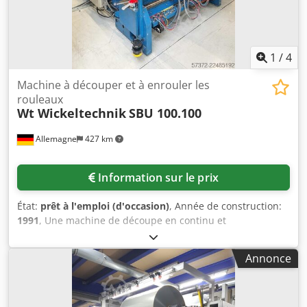
1
/
4
Machine à découper et à enrouler les
rouleaux
Wt Wickeltechnik
SBU 100.100
Allemagne
427 km
Information sur le prix
État:
prêt à l'emploi (d'occasion)
, Année de construction:
1991
, Une machine de découpe en continu et
d’enroulement WT Wickeltechnik est proposée à la vente.
Largeur maximale du matériau : 1 100 mm, largeur
Annonce
minimale de coupe : 70 mm, plage d’épaisseur du film
d’aluminium : 20 µm à 120 µm, plage d’épaisseur des
stratifiés : 20 µm à 300 µm, vitesse maximale : 600 m/min,
diamètre maximal de la bobine de déroulement :