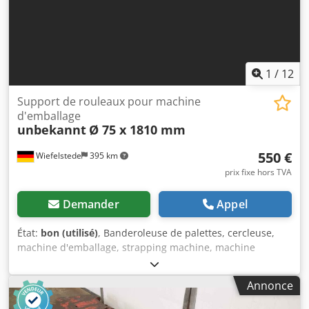
1
/
12
Support de rouleaux pour machine
d'emballage
unbekannt
Ø 75 x 1810 mm
550 €
Wiefelstede
395 km
prix fixe hors TVA
Demander
Appel
État:
bon (utilisé)
, Banderoleuse de palettes, cercleuse,
machine d'emballage, strapping machine, machine
skinpack, banderoleuse à film étirable, machine à film
étirable, rouleau d'enroulement, support de rouleau pour
Annonce
mandrin carton Chjdpfxeyx Adij Am Aoa - Support de
rouleau : Rouleau d’enroulement pour machine