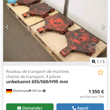
d’emballage - Rouleau : Ø 75 x 1810 mm - Arbre : Ø 35 x
415 mm - Arbre d’entraînement/prise : dimensions, voir
photos - Quantité : 2x supports de rouleau disponibles -
Prix : par pièce - Dimensions : Ø 75 x 2640 mm - Poids : 26
kg/pc
1
/
5
Rouleau de transport de machine,
chariot de transport, 4 pièces
unbekannt
655/560/H95 mm
1 350 €
Wiefelstede
395 km
prix fixe hors TVA
Demander
Appel