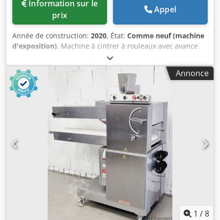
Information sur le
Appel
prix
Année de construction:
2020
, État:
Comme neuf (machine
d'exposition)
, Machine à cintrer à rouleaux avec avance
de la broche, et 3 rouleaux motorisés. Caractéristiques :
Diamètre de l’arbre : 40 mm Position de travail :
Annonce
Horizontale/Verticale avec support Alimentation : 230 V/1
phase avec onduleur Dimensions (L x H x P) : 700 x 1460 x
600 mm Poids : 180 kg Performance : Tube rond : 70 x 1,5
mm Tube carré : 50 x 50 x 3 mm Barre ronde : 35 mm
Barre plate : 50 x 10 mm Équerre : 50 x 50 x 6 mm Contenu
de la livraison : Cedpfx Aegi N Aljm Asha CE40M3D Jeu de
rouleaux universel pour profilés Accessoires (dont
panneau de commande avec commande au pied, manuel
d’utilisation) 1 jeu de rouleaux en plastique pour tubes
ronds 1 1/2", permettant de réduire les marques.
1
/
8