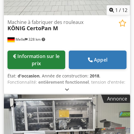
1
/
12
Machine à fabriquer des rouleaux
KÖNIG
CertoPan M
Melle
328 km
Information sur le
Appel
prix
État:
d'occasion
, Année de construction:
2018
,
Fonctionnalité:
entièrement fonctionnel
, tension d'entrée:
400 V
, type de courant d'entrée:
triphasé
, Nous proposons
à la vente cette ligne de production de petits pains KÖNIG
Annonce
CertoPan M d'occasion, fabriquée en 2018. Modèle :
CertoPan M Année de fabrication : 2018 Numéro de
machine : 32.1.0103 Puissance : 3 kW Tension nominale :
3x400+N V Courant nominal : 6 A Fréquence : 50 Hz
L’installation est actuellement en service quotidien et se
trouve dans un état parfaitement fonctionnel. Tous les