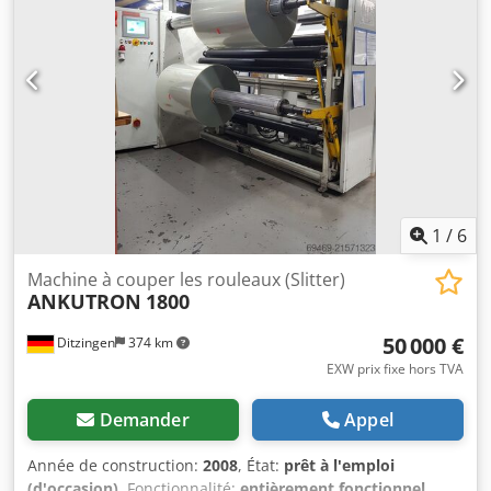
1 300 mm, diamètre maximal de la bobine d’enroulement :
1 000 mm, force de traction maximale : 1 000 N. Une
inspection sur site est possible. Codpfx Amezrhhke Asha
1
/
6
Machine à couper les rouleaux (Slitter)
ANKUTRON
1800
50 000 €
Ditzingen
374 km
EXW prix fixe hors TVA
Demander
Appel
Année de construction:
2008
, État:
prêt à l'emploi
(d'occasion)
, Fonctionnalité:
entièrement fonctionnel
,