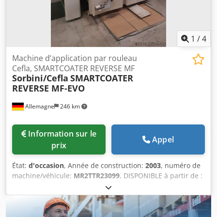
1
/
4
Machine d’application par rouleau
Cefla, SMARTCOATER REVERSE MF
Sorbini/Cefla
SMARTCOATER
REVERSE MF-EVO
Allemagne
246 km
Information sur le
Appel
prix
État:
d'occasion
, Année de construction:
2003
, numéro de
machine/véhicule:
MR2TTR23099
, DISPONIBLE à partir de :
Fabricant Cefa/Sorbini - Type SMARTCOATER REVERSE MF -
Deux unités d’application, dont une en mode REVERSE -
Année de fabrication : 2003 - Largeur de travail : 1 300 mm
Chedpfozmh Erex Am Aja - Hauteur de travail : 880 mm -