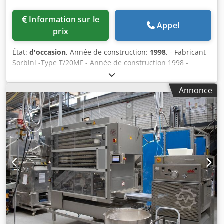
Information sur le
Appel
prix
État:
d'occasion
, Année de construction:
1998
, - Fabricant
Sorbini -Type T/20MF - Année de construction 1998 -
Largeur de travail 1 300 mm - La machine est révisée, donc
en très bon état - Hauteur de travail ~ 880 - 920 mm
Annonce
Chjdpfozf N Hhex Am Aea - Hauteur de la pièce ~ 5 - 80
mm - Côté commande à gauche - Diamètre du rouleau ~
248 mm - Rouleau doseur ~ 174 mm - Marche arrière -
Pompe à double membrane 1 pièce. - Longueur 950mm -
Largeur 2 550 mm - Hauteur 1 540 mm - Poids ~ 1 220 kg -
Avec armoire de commande - Volts, Hz 400 / 50 -
Localisation, en stock - Fluctuations de tension max. +/- 5%
LES PHOTOS ne sont pas des images originales, ne sont
qu'un exemple de machine obsolète