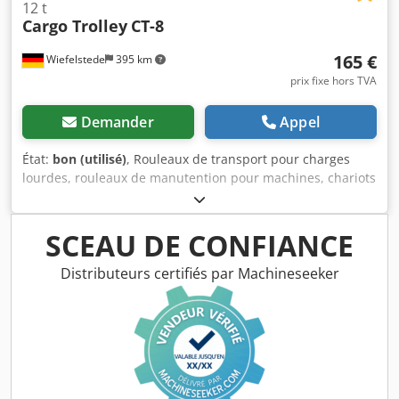
12 t
Cargo Trolley
CT-8
165 €
Wiefelstede
395 km
prix fixe hors TVA
Demander
Appel
État:
bon (utilisé)
, Rouleaux de transport pour charges
lourdes, rouleaux de manutention pour machines, chariots
de transport, chariots porte-charges lourdes, rouleaux
blindés, rouleaux de transport pour machines - Rouleau
de transport pour machines : Rouleau blindé Cargo Trolley
SCEAU DE CONFIANCE
type CT-8 Chedpfx Aow Skpxsm Asa - Capacité de charge :
12 000 kg - Rouleaux : 8 rouleaux en polyuréthane -
Distributeurs certifiés par Machineseeker
Quantité : 4x rouleaux de transport disponibles - Prix : par
pièce - Dimensions : 480/200/H100 mm - Poids : 25
kg/pièce