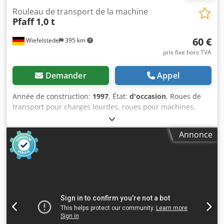
Rouleau de transport de la machine
Pfaff
1,0 t
60 €
Wiefelstede
395 km
prix fixe hors TVA
Demander
Appel
Année de construction:
1997
, État:
d'occasion
, Roues de
transport pour charges lourdes, roues pour machines,
chariots de transport, chariots pour charges lourdes, roues
à palier, roues de transport pour machines Chsdsfu I
Annonce
Rgopfx Am Aea - Capacité de charge : 1000 kg - Type :
4567005 - Dimensions : 500/340/H105 mm - Poids : 17 kg -
Un seul exemplaire disponible.