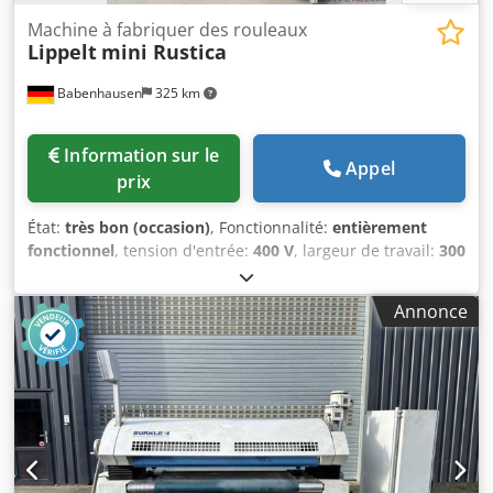
Machine à fabriquer des rouleaux
Lippelt
mini Rustica
Babenhausen
325 km
Information sur le
Appel
prix
État:
très bon (occasion)
, Fonctionnalité:
entièrement
fonctionnel
, tension d'entrée:
400 V
, largeur de travail:
300
mm
, largeur totale:
2 300 mm
, longueur totale:
750 mm
,
hauteur totale:
1 370 mm
, Certifié DGUV jusqu'à:
09/2027
,
Annonce
type de courant d'entrée:
triphasé
, largeur de bande
transporteuse:
300 mm
, année de la dernière révision:
2024
, Ligne de production de petits pains Lippelt Mini
Rustica pour tous les types de petits pains spéciaux
fabrication simple et efficace de pâtons carrés Chjdpfx
Amsy H Utlj Aja technologie robuste raccordement 400 V,
prise CEE 16 A dimensions approximatives : L 2300 x l 750 x
H 1370 mm machine d’occasion Nous avons d’autres