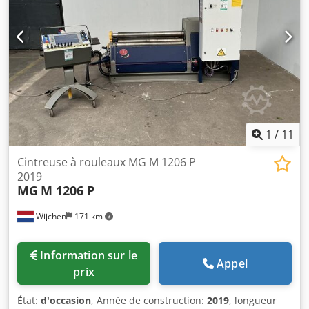
1
/
11
Cintreuse à rouleaux MG M 1206 P
2019
MG
M 1206 P
Wijchen
171 km
Information sur le
Appel
prix
État:
d'occasion
, Année de construction:
2019
, longueur