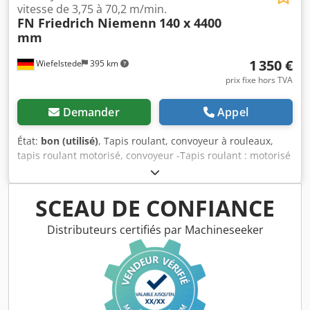
vitesse de 3,75 à 70,2 m/min.
FN Friedrich Niemenn
140 x 4400
mm
1 350 €
Wiefelstede
395 km
prix fixe hors TVA
Demander
Appel
État:
bon (utilisé)
, Tapis roulant, convoyeur à rouleaux,
tapis roulant motorisé, convoyeur -Tapis roulant : motorisé
Dkjdpozq Aa Sofx Anlsr -Moteur d’entraînement : Flender
Himmel 0,37 kW avec réducteur -Vitesse : de 3,75 à 70,2
m/min -Largeur des rouleaux : 140 mm -Diamètre des
SCEAU DE CONFIANCE
rouleaux : 50 mm -Espacement entre les axes : 140 mm -
Longueur de convoyage : environ 4400 mm -Châssis :
Distributeurs certifiés par Machineseeker
réglable en hauteur -Dimensions : 4480/360/H1045 mm -
Poids : 131 kg