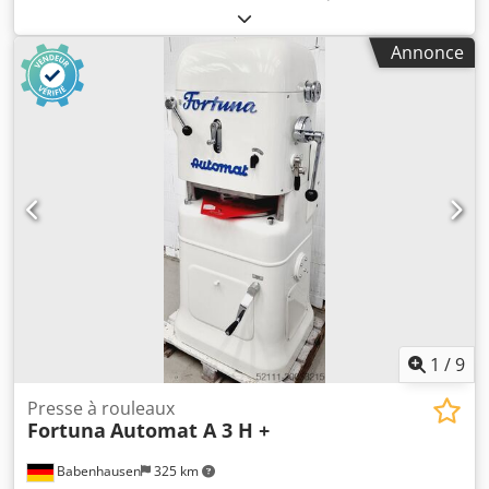
50 Hz
, Certifié DGUV jusqu'à:
09/2027
, type de courant
d'entrée:
triphasé
, Presse à petits pains WP Rotamat EN
Annonce
Machine pour diviser et façonner la pâte Machine sur
pied, capacité de 30 pièces, idéale pour diviser et façonner
des pâtes en forme ronde avec disque de coupe en
plastique, Dkedpfszq Uw Njx Anler alimentation 400 V,
prise CEE 16A, dimensions : 650 x 670 x 1610 mm (l x p x h)
Machine d’occasion
1
/
9
Presse à rouleaux
Fortuna
Automat A 3 H +
Babenhausen
325 km