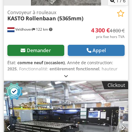
1
/
6
Convoyeur à rouleaux
KASTO
Rollenbaan (5365mm)
4 300 €
Veldhoven
122 km
4 800 €
prix fixe hors TVA
Demander
Appel
État:
comme neuf (occasion)
, Année de construction:
2025
, Fonctionnalité:
entièrement fonctionnel
, hauteur
totale:
700 mm
, hauteur de la table:
700 mm
, Convoyeur à
rouleaux d’alimentation (Original KASTO) Longueur : 5365
Clickout
mm Type : RB 3.0 Nombre de rouleaux : 13 Diamètre des
rouleaux : 90 mm Largeur utile : 660 mm Rouleaux latéraux
verticaux : 7 (hauteur 280 mm) Protection contre le
roulement : 7 (hauteur 60 mm) Dkodpfx Aszab U Ujnlor
Capacité de charge : 3000 kg/m Modèle de démonstration
Valeur d’achat neuf : 10.810 €