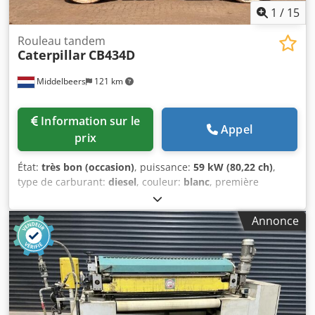
1
/
15
Rouleau tandem
Caterpillar
CB434D
Middelbeers
121 km
Information sur le
Appel
prix
État:
très bon (occasion)
, puissance:
59 kW (80,22 ch)
,
type de carburant:
diesel
, couleur:
blanc
, première
immatriculation:
04/2005
, Année de construction:
2005
,
heures de fonctionnement:
3 310 h
, Informations générales
Annonce
Année du modèle : 2005 Numéro de série :
CATCB434LCNH00390 Informations techniques Nombre de
cylindres : 4 Cylindrée moteur : 4 400 cc Transmission :
Roues Poids à vide : 7 500 kg Fonctionnel Largeur de travail
: 150 cm État État technique : Très bon État visuel : Très
bon Dommages : Aucun Informations financières Prix : Sur
demande Autres informations Dedpfeyzz E Rjx Anlskr Pour