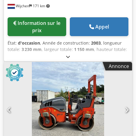
Wijchen
171 km
Information sur le
Appel
prix
État:
d'occasion
, Année de construction:
2003
, longueur
totale:
3 230 mm
, largeur totale:
1 150 mm
, hauteur totale:
1 120 mm
, Couleur : gris Poids à vide : 1 400 kg Prix : sur
demande - Année de fabrication : 2003 - Documentation
Annonce
disponible : oui - Marquage CE présent : oui - Certificat CE
disponible : oui - Numéro de série : 220281 - Commande :
conventionnelle - Entraînement : mécanique - Nombre de
rouleaux [pcs] : 3 - Nombre de rouleaux entraînés [pcs] : 3
- Puissance [kW] : 2,2 - Épaisseur maximale de tôle [mm] :
2 - Épaisseur maximale de pré-cintrage [mm] : 2 - Largeur
de travail maximale [mm] : 2050 - Diamètre du rouleau
supérieur [mm] : 110 - Diamètre des rouleaux inférieurs
[mm] : 110 - Vitesse de cintrage [mm/min] : 3 - Dimensions
de transport : 3230mm x 1150mm x 1120mm (L x l x h) -
Poids de transport [kg] : 1400 kg - Nombre de colis de