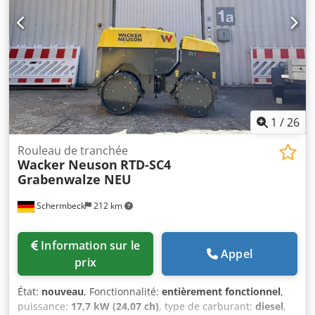
hauteur) : environ 4200 x 1500 x 1650 mm Poids : environ
10 tonnes État : État général très bon, peu utilisé Le
vendeur ne saurait être tenu responsable des erreurs de
frappe ou de transmission de données. L’état de la
machine, tant sur le plan esthétique que technique et en
termes d’usure, est conforme à son âge ; les machines
d’occasion sont vendues sans aucune garantie.
1
/
26
Rouleau de tranchée
Wacker Neuson
RTD-SC4
Grabenwalze NEU
Schermbeck
212 km
Information sur le
Appel
prix
État:
nouveau
, Fonctionnalité:
entièrement fonctionnel
,
puissance:
17,7 kW (24,07 ch)
, type de carburant:
diesel
,