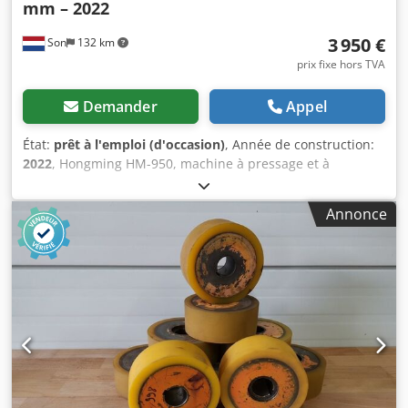
mm – 2022
3 950 €
Son
132 km
prix fixe hors TVA
Demander
Appel
État:
prêt à l'emploi (d'occasion)
, Année de construction:
2022
, Hongming HM-950, machine à pressage et à
calandrage continu à rouleau, adaptée à la production de
couvertures rigides, de couvertures de livres, de chemises,
Annonce
de supports de présentation, de boîtes rigides et d'autres
produits en carton ou en papier collés. La machine
alimente continuellement le matériau par une bande
transporteuse qui le fait passer à travers un grand rouleau
de pressage. Cela permet d'obtenir un résultat de
pressage uniforme, d'améliorer l'adhérence entre les
couches collées et de faciliter l'élimination des bulles d'air
et des irrégularités. La pression et la hauteur de travail
peuvent être réglées manuellement des deux côtés de la
machine. Spécifications techniques : * Fabricant :