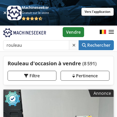
Machineseeker
Vers l'application
Gratuit sur le store
Vendre
Rechercher
Rouleau d'occasion à vendre
(8 591)
Filtre
Pertinence
Annonce