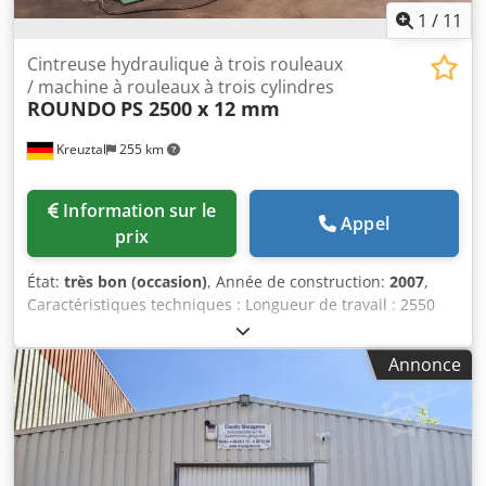
exposition !
1
/
11
Cintreuse hydraulique à trois rouleaux
/ machine à rouleaux à trois cylindres
ROUNDO
PS 2500 x 12 mm
Kreuztal
255 km
Information sur le
Appel
prix
État:
très bon (occasion)
, Année de construction:
2007
,
Caractéristiques techniques : Longueur de travail : 2550
mm Puissance de pliage maximale pour le plus petit
diamètre : 12,0 mm Puissance de pliage à partir d’un
Annonce
diamètre de 900 mm : 18 mm Angle de pliage : 10 / 12,0
mm Dkedpfxsztckis Anler Diamètre des rouleaux : 310 mm
Palier basculant hydraulique Puissance du moteur : 11 kW
Guide de pliage latéral Dispositif de maintien des tôles
Affichage numérique Dimensions (longueur x largeur x