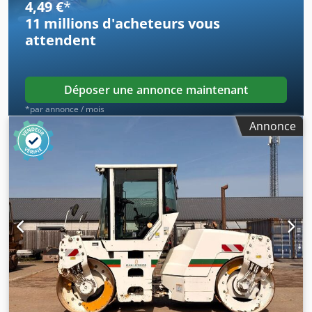
4,49 €
*
financières Prix : sur demande Informations
11 millions d'acheteurs
vous
complémentaires Pour obtenir de plus amples
attendent
informations, veuillez contacter Ernst van Hek.
Déposer une annonce maintenant
*par annonce / mois
Annonce