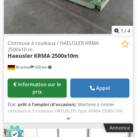
Alimentation par rouleau arrière avec levier de grille -
dispositif de sécurité électrique
1
/
4
Cintreuse à rouleaux / HAEUSLER KRMA
2500x10 m
Haeusler
KRMA 2500x10m
Bruchsal
330 km
Information sur le
Appel
prix
État:
prêt à l'emploi (d'occasion)
, Machine à cintrer
circulaire à 3 rouleaux HAEUSLER, type KRMA 2500x10m
Dksdpfjztaa Usx Anlor - Les deux rouleaux inférieurs sont
équipés d'un système d'avance motorisé pour le cintrage
Annonce
et le cintrage conique / Palier basculant pour retirer la
tôle. - Nombre de rouleaux : 3 - Entraînement : électrique -