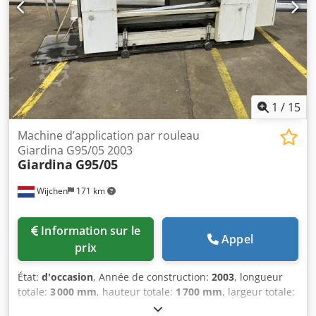
plus d'informations, veuillez contacter Ernst van Hek.
1
/
15
Machine d’application par rouleau
Giardina G95/05 2003
Giardina
G95/05
Wijchen
171 km
Information sur le
Appel
prix
État:
d'occasion
, Année de construction:
2003
, longueur
totale:
3 000 mm
, hauteur totale:
1 700 mm
, largeur totale:
1 000 mm
, Couleur : blanc Poids à vide : 1 000 kg Prix : sur