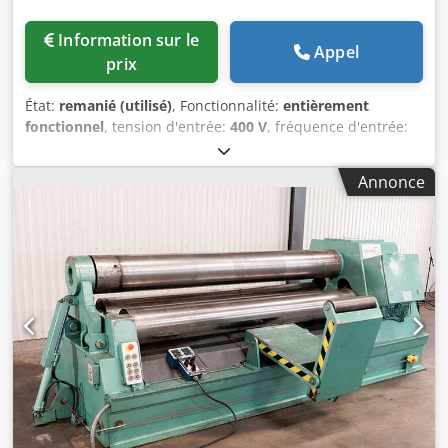
Information sur le
Appel
prix
État:
remanié (utilisé)
, Fonctionnalité:
entièrement
fonctionnel
, tension d'entrée:
400 V
, fréquence d'entrée:
50 Hz
, Certifié DGUV jusqu'à:
09/2027
, type de courant
d'entrée:
triphasé
, année de la dernière révision:
2026
,
Annonce
Presse à petits pains Fortuna Automat A 3 H+ Machine de
division et de façonnage de pâte Modèle de pointe avec
fonction d'arrêt du façonnage Tête de division avec
couteau en acier inoxydable, NEUVE Capacité de pâte
jusqu'à 2400 g Dodpoxduwisfx Anljkr Diviseur de pâte avec
3 plateaux de façonnage Raccordement 400 V, prise CEE 16
A Dimensions : 720 x 800 x 1510 mm (l x p x h) Machine
d'occasion remise à neuf avec garantie + service de pièces
de rechange Qualité garantie par un spécialiste ! Profitez
de plus de 35 ans d'expérience ! Options : Plate-forme ou
châssis mobile Plateaux de façonnage neufs Service de
livraison Contrat de maintenance Boîte de pièces de
rechange Formation et mise en service Visitez notre vaste