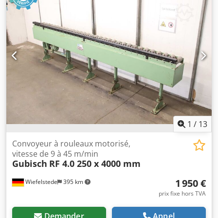
Rouleau supérieur : pivotant pour faciliter le retrait de la
pièce - Commande : panneau de commande séparé -
Épaisseur maximale de la tôle (acier) : environ 10 mm -
Largeur de travail : 2500 mm - Diamètre du rouleau
supérieur : environ 220 mm - Diamètre du rouleau
inférieur : environ 220 mm - Course des rouleaux
inférieurs : environ 220 mm Dimensions : L x l x H : 4,8 x
1,5 x 1,6 mètre / Poids : 6500 kg
1
/
13
Convoyeur à rouleaux motorisé,
vitesse de 9 à 45 m/min
Gubisch
RF 4.0 250 x 4000 mm
1 950 €
Wiefelstede
395 km
prix fixe hors TVA
Demander
Appel