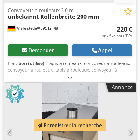
Convoyeur à rouleaux 3,0 m
unbekannt
Rollenbreite 200 mm
220 €
Wiefelstede
395 km
prix fixe hors TVA
Demander
Appel
État:
bon (utilisé)
, Tapis à rouleaux, convoyeur à rouleaux,
convoyeur à rouleaux, tapis à rouleaux, convoyeur à
rouleaux pour scies Dkodpfx Aszq Aaxsnlor -Tapis à
rouleaux : non motorisé, longueur de 3,0 m, monté sur un
Annonce
châssis robuste avec réglage en hauteur -Largeur des
rouleaux : 200 mm -Diamètre des rouleaux : 50 mm -
Espacement des rouleaux : 140 mm -Dimensions de
transport : 3000/310/H890 mm -Poids : 44 kg
Enregistrer la recherche