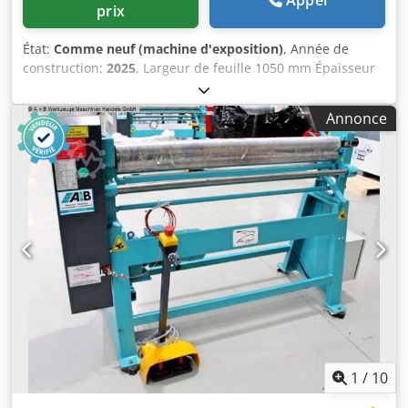
prix
État:
Comme neuf (machine d'exposition)
, Année de
construction:
2025
, Largeur de feuille 1050 mm Épaisseur
de la feuille 2,0 mm Longueur du rouleau 1070 mm
Diamètre du rouleau - haut 75,0 mm Puissance moteur 1,5
Annonce
kW Poids 325kg Dimensions L-L-H 1530 x 700 x 1160 mm
Machine d'exposition - comme NEUVE pas encore utilisé (!!)
Prix spécial sur demande Équipement: - Cintreuse ronde à
3 rouleaux à moteur électrique - disposition asymétrique
des rouleaux - 2x rouleaux entraînés par moteur frein -
rangement pliable manuel pour un retrait rapide de la
pièce Dkodpfx Ajxacbusnlsr - Rainures d'insertion de fil sur
les rouleaux inférieurs et arrière - Double interrupteur au
pied pour course R/L avec bouton d'arrêt d'urgence -
Alimentation par rouleau arrière avec levier de grille -
dispositif de sécurité électrique
1
/
10