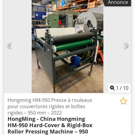
Annonce
vitesse maximale : jusqu’à 330 m²/h, épaisseur maximale
du matériau : 70 mm, poids maximal du rouleau : 300 kg,
séchage : polymérisation UV-LED, production cumulée :
environ 1,5 million de m² imprimés, système
d’alimentation et d’empilement entièrement automatisé,
barrière photoélectrique, 2 emplacements palettes, 1 unité
de refroidissement SMC HRS024-AF-20, R407c, table
d’extension à rouleaux rabattable (la machine a été
nettoyée, la tête d’impression vidée et protégée, et le
dispositif de sécurité pour le transport du chariot est
installé). Dkedjzqzawepfx Anlor
1
/
10
Hongming HM-950 Presse à rouleaux
pour couvertures rigides et boîtes
rigides – 950 mm – 2022
HongMing - China
Hongming
HM-950 Hard-Cover & Rigid-Box
Roller Pressing Machine – 950