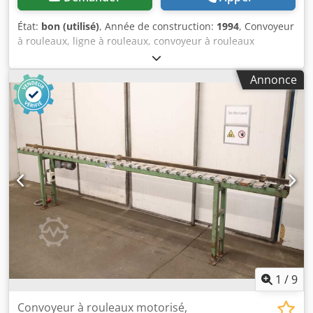
État:
bon (utilisé)
, Année de construction:
1994
, Convoyeur
à rouleaux, ligne à rouleaux, convoyeur à rouleaux
motorisé, convoyeur -Fabricant : Gubisch, convoyeur à
rouleaux motorisé, modèle RF 4.0 -Moteur d’entraînement :
Annonce
Lenze 0,37 kW avec réducteur -Vitesse : de 9 à 45 m/min -
Largeur des rouleaux : 250 mm -Diamètre des rouleaux :
83 mm -Entraxe : 130 mm -Longueur de transport : environ
4000 mm Djdpfx Anszq Abcelokr -Châssis : réglable en
hauteur -Dimensions : 4000/360/H1050 mm -Poids : 328 kg
1
/
9
Convoyeur à rouleaux motorisé,