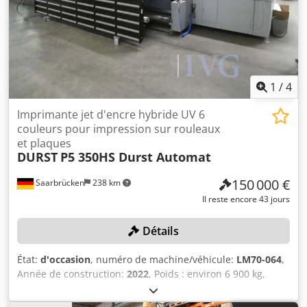
1
/
4
Imprimante jet d'encre hybride UV 6
couleurs pour impression sur rouleaux
et plaques
DURST
P5 350HS Durst Automat
150 000 €
Saarbrücken
238 km
Il reste encore 43 jours
Détails
État:
d'occasion
, numéro de machine/véhicule:
LM70-064
,
Année de construction:
2022
, Poids : environ 6 900 kg,
largeur d’impression maximale (planches) : 3 500 mm,
largeur d’impression maximale (rouleau) : 3 470 mm,