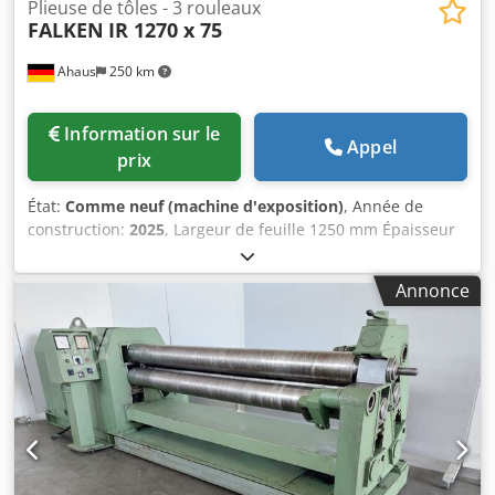
Plieuse de tôles - 3 rouleaux
FALKEN
IR 1270 x 75
Ahaus
250 km
Information sur le
Appel
prix
État:
Comme neuf (machine d'exposition)
, Année de
construction:
2025
, Largeur de feuille 1250 mm Épaisseur
de la feuille 1,5 mm Longueur du rouleau 1270 mm
Diamètre du rouleau - haut 75,0 mm Puissance moteur 1,5
Annonce
kW Poids 400kg Dimensions L-L-H 1730 x 700 x 1160 mm
Machine d'exposition - comme NEUVE pas encore utilisé (!!)
Prix spécial sur demande Équipement: - Cintreuse ronde à
3 rouleaux à moteur électrique - disposition asymétrique
des rouleaux Dkodpfx Aoxaafdenlsr - 2x rouleaux entraînés
par moteur frein - Rangement pliable manuel pour un
retrait rapide de la pièce - Rainures d'insertion de fil sur
les rouleaux inférieurs et arrière - Double interrupteur au
pied pour course R/L avec bouton d'arrêt d'urgence -