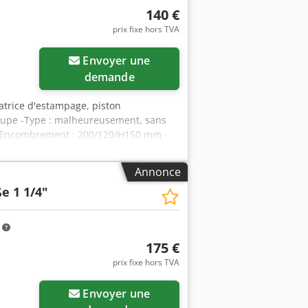
140 €
prix fixe hors TVA
Envoyer une
demande
atrice d'estampage, piston
coupe -Type : malheureusement, sans
s -Encombrement : 200/120/H150 mm -
Annonce
e 1 1/4"
m
175 €
prix fixe hors TVA
Envoyer une