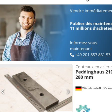
Vendre immédiatemen
Publiez dès maintenan
11 millions d'achete
Informez-vous
maintenant
+49 201 857 861 53
Couteaux en acier pl
Peddinghaus
21
280 mm
Wiefelstede
395 k