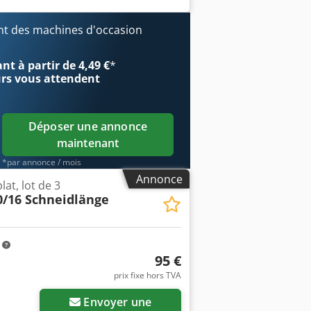
t des machines d'occasion
t à partir de 4,49 €
*
urs
vous attendent
Déposer une annonce
maintenant
*par annonce / mois
Annonce
at, lot de 3
0/16 Schneidlänge
m
95 €
prix fixe hors TVA
Envoyer une