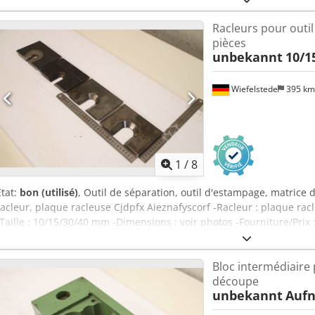
Racleurs pour outil
pièces
unbekannt
10/1
Wiefelstede
395 k
1
/
8
État:
bon (utilisé)
, Outil de séparation, outil d'estampage, matrice
racleur, plaque racleuse Cjdpfx Aieznafyscorf -Racleur : plaque rac
-Taille : 10/15/30/40 mm -Dimensions : voir photos -Fourniture/Prix
150/110/H60 mm -Poids : 6,1 kg
Bloc intermédiaire 
découpe
unbekannt
Auf