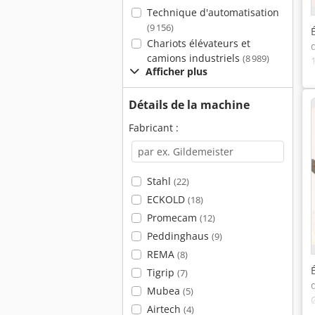
Technique d'automatisation
(9 156)
Chariots élévateurs et
camions industriels
(8 989)
Afficher plus
Détails de la machine
Fabricant :
Stahl
(22)
ECKOLD
(18)
Promecam
(12)
Peddinghaus
(9)
REMA
(8)
Tigrip
(7)
Mubea
(5)
Airtech
(4)