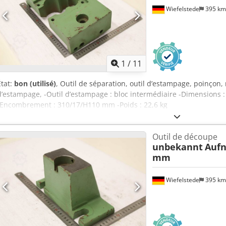
Wiefelstede
395 k
1
/
11
État:
bon (utilisé)
, Outil de séparation, outil d’estampage, poinçon
d’estampage, -Outil d’estampage : bloc intermédiaire -Dimensions : 
-Encombrement : 310/17/H110 mm -Poids : 22,6 kg
Outil de découpe
unbekannt
Aufn
mm
Wiefelstede
395 k