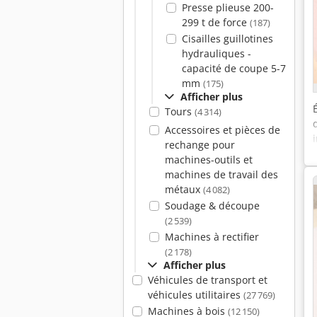
Presse plieuse 200-
299 t de force
(187)
Cisailles guillotines
hydrauliques -
capacité de coupe 5-7
mm
(175)
Afficher plus
Tours
(4 314)
Accessoires et pièces de
rechange pour
machines-outils et
machines de travail des
métaux
(4 082)
Soudage & découpe
(2 539)
Machines à rectifier
(2 178)
Afficher plus
Véhicules de transport et
véhicules utilitaires
(27 769)
Machines à bois
(12 150)