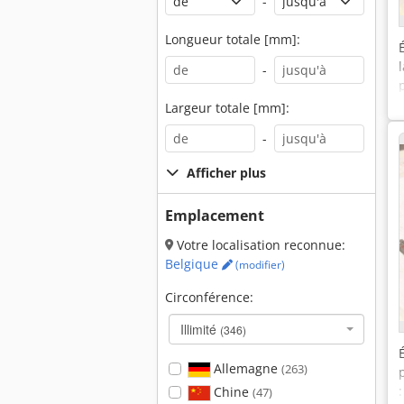
-
Longueur totale [mm]:
-
Largeur totale [mm]:
-
Afficher plus
Emplacement
Votre localisation reconnue:
Belgique
(modifier)
Circonférence:
Illimité
(346)
Allemagne
(263)
Chine
(47)