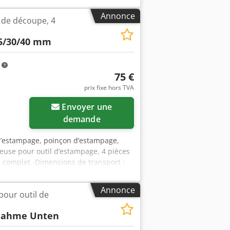
Annonce
 de découpe, 4
5/30/40 mm
m
75 €
prix fixe hors TVA
Envoyer une
demande
 d’estampage, poinçon d’estampage,
leuse pour outil d’estampage, 4 pièces
 : complet -Dimensions de transport :
Annonce
pour outil de
nahme Unten