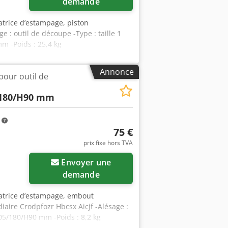
demande
atrice d’estampage, piston
 : outil de découpe -Type : taille 1
m -Poids : 25,4 kg
Annonce
pour outil de
/180/H90 mm
m
75 €
prix fixe hors TVA
Envoyer une
demande
matrice d’estampage, embout
iaire Crodpfozr Hbcsx Aicjf -Alésage :
5/180/H90 mm -Poids : 8,2 kg