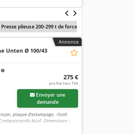
Presse plieuse 200-299 t de force
Outil De Pliage
Annonce
e Unten Ø 100/43
m
275 €
prix fixe hors TVA
Envoyer une
demande
oinçon, plaque d’estampage, -Outil
 Credpozniqrofx Aicof -Dimensions :