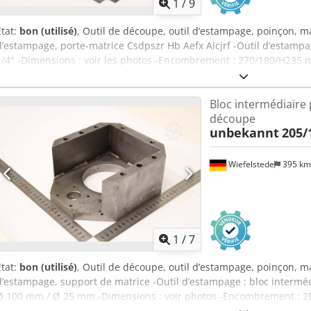
1
/
9
État:
bon (utilisé)
, Outil de découpe, outil d’estampage, poinçon, m
d’estampage, porte-matrice Csdpszr Hb Aefx Aicjrf -Outil d’estampage
1/4" -Dimensions : voir les photos -Encombrement : 270/180/H235 m
Bloc intermédiaire 
découpe
unbekannt
205
Wiefelstede
395 k
1
/
7
État:
bon (utilisé)
, Outil de découpe, outil d’estampage, poinçon, 
d’estampage, support de matrice -Outil d’estampage : bloc interméd
Ø 100 mm / Ø 25 mm -Dimensions : voir photos -Encombrement : 20