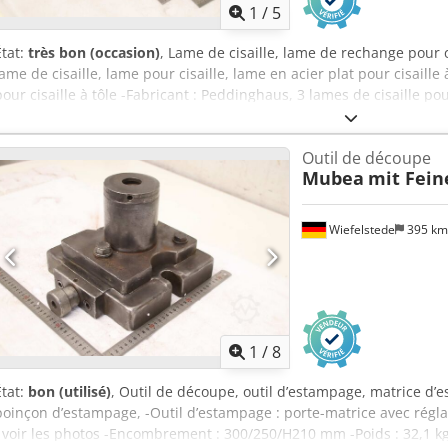
1
/
5
État:
très bon (occasion)
, Lame de cisaille, lame de rechange pour c
lame de cisaille, lame pour cisaille, lame en acier plat pour cisaille à 
pour cisaille à tôle -Fabricant : Peddinghaus, 3 lames de cisaille pour
Super 16, non utilisées -N° de référence : 44085 510 00 ; longueu
trous : 140 mm / 2 x M20 ; voir photos -Fourniture/prix : ensemble
Outil de découpe
2,6 kg/pièce Crsdszr Eb Uopfx Aicef
Mubea
mit Fein
Wiefelstede
395 k
1
/
8
État:
bon (utilisé)
, Outil de découpe, outil d’estampage, matrice d
poinçon d’estampage, -Outil d’estampage : porte-matrice avec régl
: voir les photos -Encombrement : 300/250/H210 mm -Poids : 32,1 kg