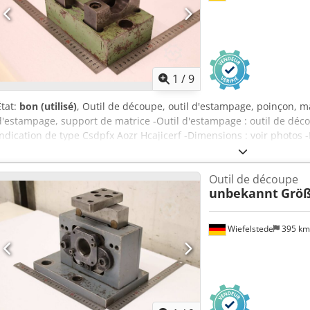
1
/
9
État:
bon (utilisé)
, Outil de découpe, outil d'estampage, poinçon, m
d'estampage, support de matrice -Outil d'estampage : outil de dé
indication de type Csdpfx Aozr Hcajicerf -Dimensions : voir photo
Poids : 13 kg
Outil de découpe
unbekannt
Größ
Wiefelstede
395 k