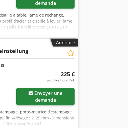
demande
isaille à table, lame de rechange,
profil d'acier et cisaille à levier, lame
 cisaille à profil d’acier 210/16 210
r de coupe : 260 mm -Espacement des
 -Dimensions : 280/18/H70 mm -Poids :
Annonce
einstellung
m
225 €
prix fixe hors TVA
Envoyer une
demande
’estampage, porte-matrice d’estampage,
age fin -Alésage : Ø 25 mm -Dimensions
 Cjdjznu Ayspfx Aicjrf