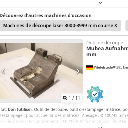
Découvrez d'autres machines d'occasion
Machines de découpe laser 3000-3999 mm course X
Outil de découpe
Mubea
Aufnahm
mm
Wiefelstede
395 k
1
/
11
État:
bon (utilisé)
, Outil de découpe, outil d’estampage, matrice, p
d’estampage : pour accueillir des matrices -Alésage : Ø 100/43 mm
voir les photos -Encombrement : 345/280/H245 mm -Poids : 55,9 kg