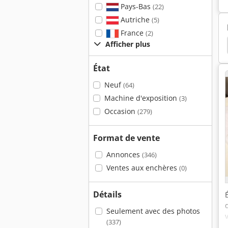
Pays-Bas
(22)
Autriche
(5)
France
(2)
Afficher plus
rbe Pince
Pince
Pliage Boîte Maillée
Split
État
Neuf
(64)
Machine d'exposition
(3)
Occasion
(279)
Format de vente
Annonces
(346)
Ventes aux enchères
(0)
Détails
Seulement avec des photos
(337)