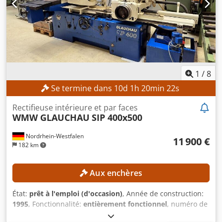
1
/
8
Se termine dans
10
d
1
h
20
min
20
s
Rectifieuse intérieure et par faces
WMW GLAUCHAU
SIP 400x500
Nordrhein-Westfalen
11 900 €
182 km
Aux enchères
État:
prêt à l'emploi (d'occasion)
, Année de construction:
1995
, Fonctionnalité:
entièrement fonctionnel
, numéro de
machine/véhicule:
81019 01
, profondeur de meulage:
500