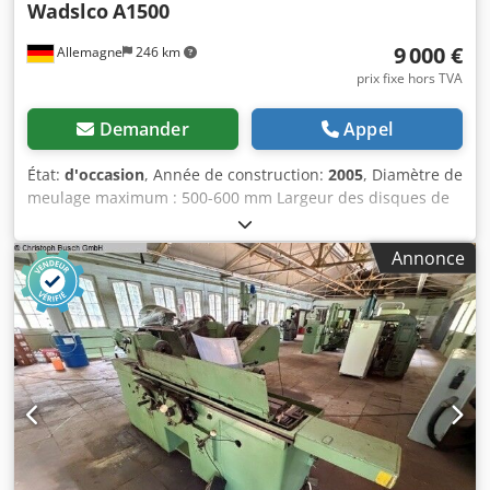
Wadslco
A1500
9 000 €
Allemagne
246 km
prix fixe hors TVA
Demander
Appel
État:
d'occasion
, Année de construction:
2005
, Diamètre de
meulage maximum : 500-600 mm Largeur des disques de
meulage : 100-200 mm Poids : 5 tonnes Diamètre de
meulage : 1-150 mm Largeur des disques de meulage :
Annonce
150-250 mm avec système de traitement de l'eau Dcsdpfx
Apjztfzqj Ejk