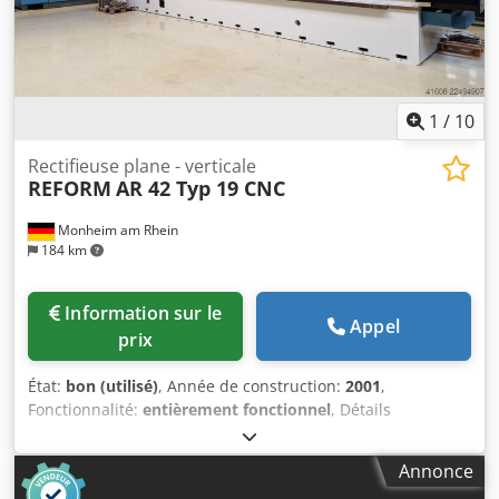
1
/
10
Rectifieuse plane - verticale
REFORM
AR 42 Typ 19 CNC
Monheim am Rhein
184 km
Information sur le
Appel
prix
État:
bon (utilisé)
, Année de construction:
2001
,
Fonctionnalité:
entièrement fonctionnel
, Détails
techniques Longueur de rectification : 4 200 mm Largeur
de rectification : 1 300 mm Hauteur de la pièce : 550 mm
Annonce
Commande : SIEMENS 840 D Table magnétique : 4 200 x 1