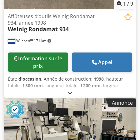
1
/
9
Affûteuses d’outils Weinig Rondamat
934, année 1998
Weinig
Rondamat 934
Wijchen
171 km
Information sur le
Appel
prix
État:
d'occasion
, Année de construction:
1998
, hauteur
totale:
1 500 mm
, longueur totale:
1 200 mm
, largeur
totale:
110 mm
, Couleur : crème Poids à vide : 750 kg Prix :
sur demande - Année de fabrication : 1998 -
Annonce
Documentation disponible : non Dedpfx Apezry Ivs Esck -
Marquage CE : oui - Certificat CE : non - Numéro de série :
84915 - Commande : conventionnelle - Dimensions de
transport : 1200 mm x 110 mm x 1500 mm (L x l x H) - Poids
de transport [kg] : 750 kg - Nombre de colis de transport :
1 Informations financières TVA : le prix indiqué s’entend