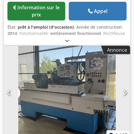
Information sur le
Appel
prix
État:
prêt à l'emploi (d'occasion)
, Année de construction:
2014
, Fonctionnalité:
entièrement fonctionnel
, Rectifieuse
plane d'occasion Rheinberg Rétrofit 2012-2014 avec 80
000,00 € : nouvelle table magnétique Wagner Dcsdpfx
Annonce
Ajycgnrop Ejk Nouvel automate Siemens Filtres neufs