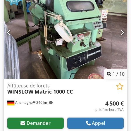
1
/
10
Affûteuse de forets
WINSLOW
Matric 1000 CC
4 500 €
Allemagne
246 km
prix fixe hors TVA
Demander
Appel