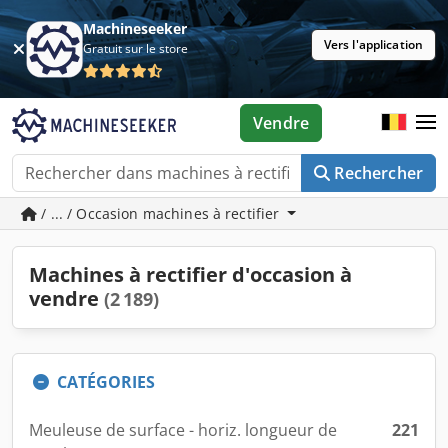
Machineseeker
Vers l'application
Gratuit sur le store
Vendre
Rechercher
/ ... / Occasion machines à rectifier
Machines à rectifier d'occasion à
vendre
(2 189)
CATÉGORIES
Meuleuse de surface - horiz. longueur de
221