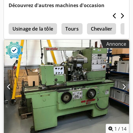
Découvrez d'autres machines d'occasion
5
Usinage de la tôle
Tours
Chevalier
Hau
Annonce
1
/
14