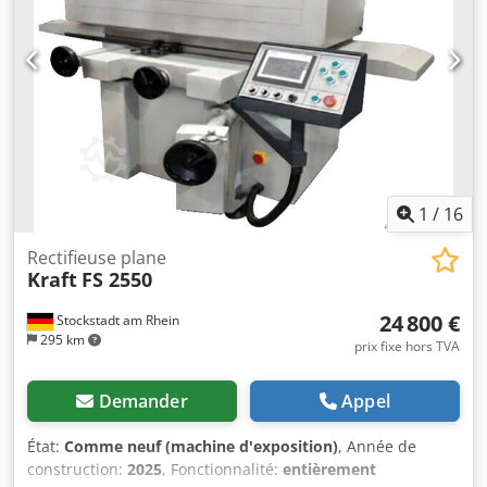
1
/
16
Rectifieuse plane
Kraft
FS 2550
24 800 €
Stockstadt am Rhein
295 km
prix fixe hors TVA
Demander
Appel
État:
Comme neuf (machine d'exposition)
, Année de
construction:
2025
, Fonctionnalité:
entièrement