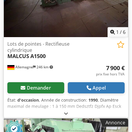
(L x l x H) - Poids au transport [kg] : 4000 kg - Colis
transport [pcs] : 1 Informations financières TVA : Le prix
indiqué s’entend hors TVA TVA/taxe sur la marge : TVA
récupérable pour professionnels Livraison et reprise
possibles à tout moment pour tout matériel industriel
1
/
6
Lukas van Rossum
Lots de pointes - Rectifieuse
cylindrique
MALCUS
A1500
7 900 €
Allemagne
246 km
prix fixe hors TVA
Demander
Appel
État:
d'occasion
, Année de construction:
1990
, Diamètre
maximal de meulage : 1 à 150 mm Dedsztfz Djpfx Ap Esck
Largeur des disques de référence : 100 à 200 mm Poids : 5
tonnes
Annonce