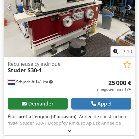
hors TVA TVA/régime de franchise : la TVA est déductible
pour les entreprises Livraison et reprise possibles à tout
moment pour tout équipement industriel Lukas van
Rossum
1
/
10
Rectifieuse cylindrique
Studer
S30-1
25 000 €
Schijndel
141 km
à négocier hors TVA
Demander
Appel
État:
prêt à l'emploi (d'occasion)
, Année de construction:
1994
, Studer S30-1 Dcodpfoy Rmxusx Ap Esk Année de
fabrication : 1994