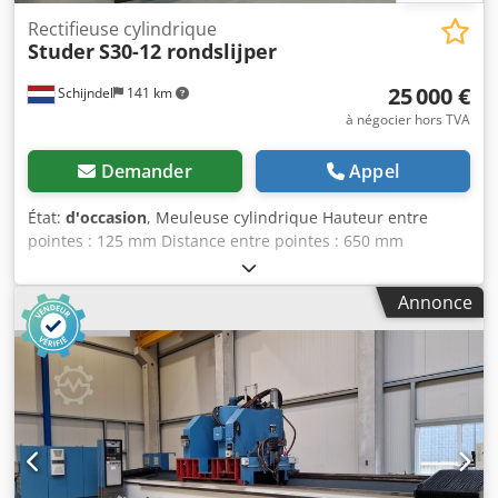
Rectifieuse cylindrique
Studer
S30-12 rondslijper
25 000 €
Schijndel
141 km
à négocier hors TVA
Demander
Appel
État:
d'occasion
, Meuleuse cylindrique Hauteur entre
pointes : 125 mm Distance entre pointes : 650 mm
Diamètre de meulage : 250 mm Diamètre de la meule :
400 mm Puissance totale requise : 8 kW Poids : environ
Annonce
2 500 kg Il s’agit d’une machine de Machines4you.
Dcjdegfqn Nepfx Ap Eok