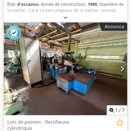
État:
d'occasion
, Année de construction:
1980
, Diamètre de
la mèche : 2,4 à 13 mm Longueur de la mèche : environ
165 mm Angle de pointe : 90 à 140 ° Dcjdpsztfzwofx Ap Eok
Prix à l’unité
Annonce
1
/
7
Lots de pointes - Rectifieuse
cylindrique