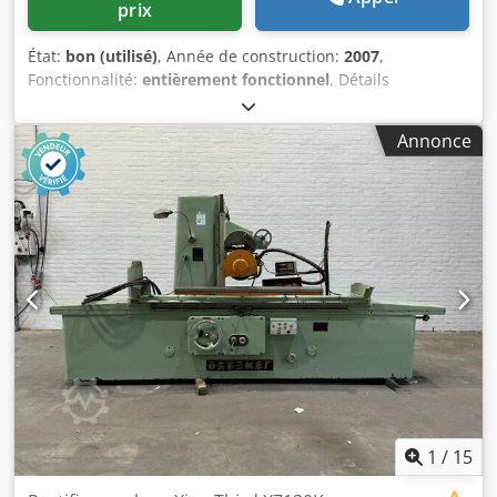
prix
400 mm, poids 27 500 kg Tête de rectification : 3 000 x 2
500 x 3 100 mm, poids env. 14 t estimé 2 x Aspiration :
État:
bon (utilisé)
, Année de construction:
2007
,
chacune 1 200 x 800 x 2 000 mm Pupitre de commande : 1
Fonctionnalité:
entièrement fonctionnel
, Détails
200 x 800 x 400 mm Petite armoire électrique : 1 400 x 1
techniques Longueur de meulage 600 mm Largeur de
400 x 800 mm 2 x Réducteurs : chacun 1 200 x 800 x 500
meulage 400 mm Hauteur de la pièce 375 mm Poids de la
mm Armoire électrique : 1 600 x 800 x 2 000 mm Armoire
Annonce
pièce 400 kg Course longitudinale de la table 650 mm
électrique : 3 400 x 600 x 2 400 mm
Vitesse de la table 2 - 28 m/min Course transversale de la
table 400 mm Vitesse 100 - 1000 mm/min Dimensions de la
meule 300 x 50 x 76,2 mm Puissance du moteur de la
broche de meulage 3,7 kW Vitesse périphérique 10 - 32
m/s Puissance totale requise 11 kW Poids de la machine
(environ) 2,1 t Encombrement (environ) 2,95 x 2,65 x 2,47 m
Informations complémentaires Machine de rectification
plane de précision à commande numérique (CNC)
Entraînement de la table : hydraulique Entraînement de la
course transversale : électromécanique Plaque
électromagnétique 600 x 400 mm avec réglage de la force
d’adhérence et inversion automatique des pôles
magnétiques pour la démagnétisation Équipement :
1
/
15
Encapsulation partielle, ouverte en haut pour le