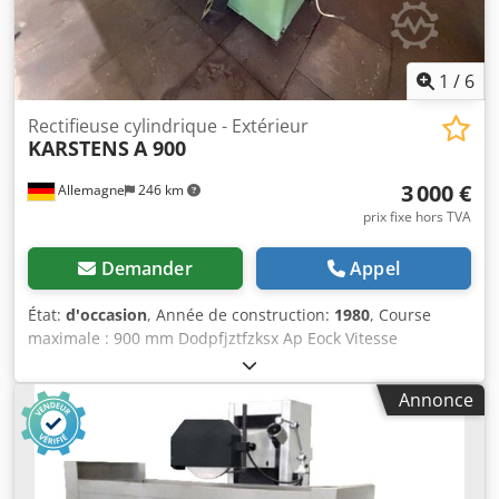
1
/
6
Rectifieuse cylindrique - Extérieur
KARSTENS
A 900
3 000 €
Allemagne
246 km
prix fixe hors TVA
Demander
Appel
État:
d'occasion
, Année de construction:
1980
, Course
maximale : 900 mm Dodpfjztfzksx Ap Eock Vitesse
maximale de rotation : 440 tr/min Poids de la machine :
environ 3 tonnes
Annonce