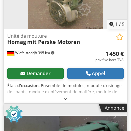
-Dimensions : mm -Poids : 65 kg
1
/
5
Unité de mouture
Homag
mit Perske Motoren
1 450 €
Wiefelstede
395 km
prix fixe hors TVA
Demander
Appel
État:
d'occasion
, Ensemble de modules, module d’usinage
de chants, module d’enlèvement de matière, module de
fraisage, module de fraisage de profil, module de fraisage
de rainures, module de tronçonnage, profileuse à double
Annonce
extrémité, machine d’usinage de chants, moteur de
rainurage, moteur d’usinage, moteur de fraisage pour
machine d’usinage de chants -Avec les modules de
fraisage HOMAG, vous pouvez réaliser des rainures, des