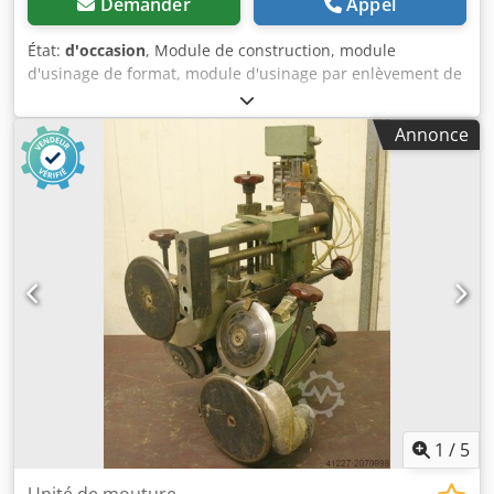
Demander
Appel
État:
d'occasion
, Module de construction, module
d'usinage de format, module d'usinage par enlèvement de
matière, module de fraisage, module de fraisage de profil,
module de fraisage de rainure, module de tronçonnage,
Annonce
profileuse à deux extrémités, machine d'usinage de
chants, moteur de rainurage, moteur d'usinage par
enlèvement de matière, moteur de fraisage pour machine
d'usinage de chants -Avec les modules de fraisage
HOMAG, vous pouvez réaliser des rainures, des feuillures
et des profils. -Avec palpation des deux côtés -Module de
fraisage : orientable -2 moteurs Perske -Puissance : 0,6 kW
Dodpeb Uhrgefx Akgokr -Tension : 165 V -Fréquence :
300 Hz -Vitesse de rotation : 18 000 tr/min -Autres moteurs
avec d'autres puissances disponibles sur demande et en
supplément -Dimensions : 480/350/H570 mm -Poids : 55 kg
1
/
5
Unité de mouture