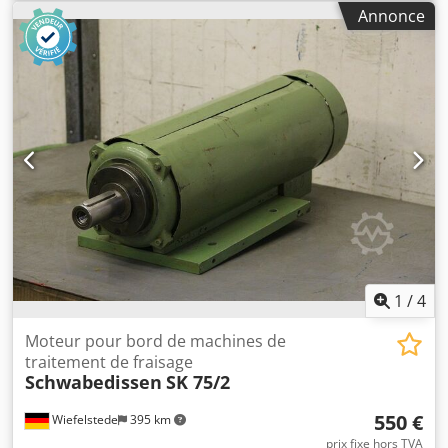
fraisage Dkedjcmyg Dopfx Akgor -Moteur : 2,4/3,3 kW, 1
Annonce
720/3 420 tr/min à 50 Hz -Diamètre de l’arbre : 30 mm -Prix
: par pièce -Quantité : 1 disponible -Dimensions :
660/290/H185 mm -Poids : 61 kg
1
/
4
Moteur pour bord de machines de
traitement de fraisage
Schwabedissen
SK 75/2
550 €
Wiefelstede
395 km
prix fixe hors TVA