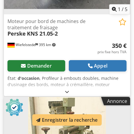
1
/
5
Moteur pour bord de machines de
traitement de fraisage
Perske
KNS 21.05-2
350 €
Wiefelstede
395 km
prix fixe hors TVA
Demander
Appel
État:
d'occasion
, Profileur à embouts doubles, machine
d'usinage des bords, moteur à crémaillère, moteur
d'usinage, moteur de broche, moteur de fraisage
Dkodpfjcx Ifcox Akgjr - Tension : 165 volts - Puissance : 0,22
Annonce
kW, 17 250 tr/min à 300 Hz - Mandrin : Ø 8 mm - Sens du
filetage : droit - Quantité : 3 moteurs disponibles - Prix :
par pièce - Dimensions : 200/80/H90 mm - Poids : 1,8 kg
Enregistrer la recherche