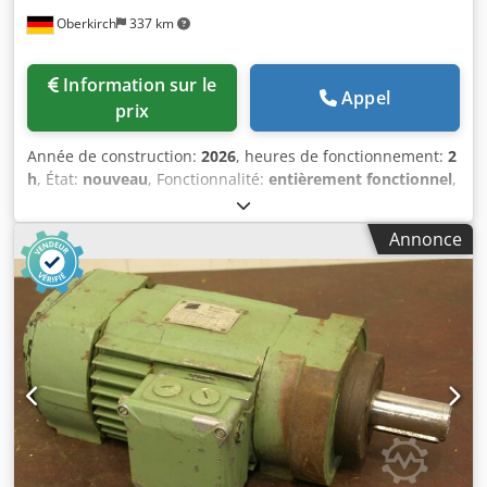
Oberkirch
337 km
Information sur le
Appel
prix
Année de construction:
2026
, heures de fonctionnement:
2
h
, État:
nouveau
, Fonctionnalité:
entièrement fonctionnel
,
Appareil de démonstration, prix spécial : 2 250,00 EUR -----
Dkedpfxjy Ipk Ij Akgsr Veuillez noter : délai de livraison
Annonce
d'environ 2 semaines Les unités d'encollage à rouleaux
pour les machines à plaquer les chants nécessitent un
entretien, des soins et un nettoyage réguliers. Les copeaux
capturés, les résidus de colle brûlés et autres corps
étrangers ont un effet négatif sur l'application uniforme et
fine de la colle. Cela s'applique lors de l'utilisation de
colles thermofusibles EVA et, en particulier, pour les colles
PUR. Lorsque le bac à colle se trouve dans la machine,
l'accès limité réduit les chances d'un nettoyage efficace. Si
l'unité est démontée, ce qui est généralement rapide et
facile sur la plupart des modèles, le refroidissement