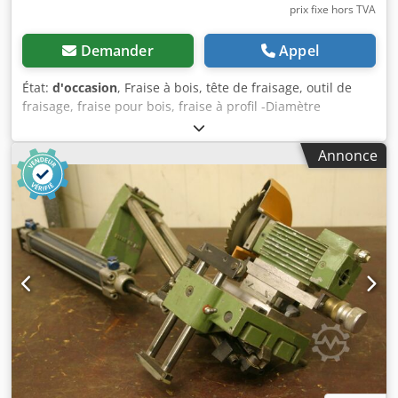
prix fixe hors TVA
Demander
Appel
État:
d'occasion
, Fraise à bois, tête de fraisage, outil de
fraisage, fraise pour bois, fraise à profil -Diamètre
extérieur : 80 mm -Hauteur : 20 mm -Angle de coupe
Dsdociv S Iepfx Akgjkr -Alésage : Ø mm -Quantité : 2 fraises
Annonce
disponibles -Prix : par pièce -Poids : 0,5 kg