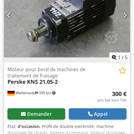
1
/
5
Moteur pour bord de machines de
traitement de fraisage
Perske
KNS 21.05-2
300 €
Wiefelstede
395 km
prix fixe hors TVA
Demander
Appel
État:
d'occasion
, Profil de double extrémité, machine
d’usinage de chants, moteur à créneaux, moteur d’usinage,