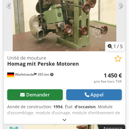
1
/
5
Unité de mouture
Homag
mit Perske Motoren
1 450 €
Wiefelstede
395 km
prix fixe hors TVA
Demander
Appel
Année de construction:
1994
, État:
d'occasion
, Module
d’assemblage, module d’usinage, module d’enlèvement de
matière, module de fraisage, module de fraisage de profil,
module de fraisage d’assemblage, module de tronçonnage,
Annonce