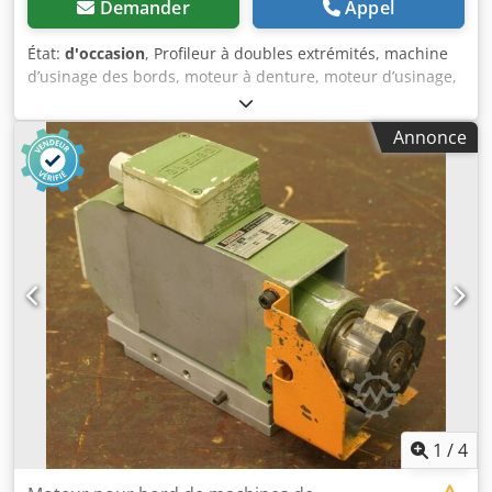
Demander
Appel
État:
d'occasion
, Profileur à doubles extrémités, machine
d’usinage des bords, moteur à denture, moteur d’usinage,
moteur électrique, moteur de broche, moteur de fraisage
Dkedpsb A Tbdsfx Akgsr - Puissance : 3,7 kW à 2885 tr/min
Annonce
à 50 Hz - Puissance : 5,2 kW à 5870 tr/min à 100 Hz -
Tension : 380 V - Arbre d’entraînement : Ø 40 mm - Outil :
mm - Dimensions : 480/250/H150 mm - Poids : 36,5 kg
1
/
4