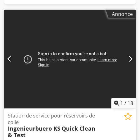
Annonce
1
/
18
Station de service pour réservoirs de
colle
Ingenieurbuero KS
Quick Clean
& Test