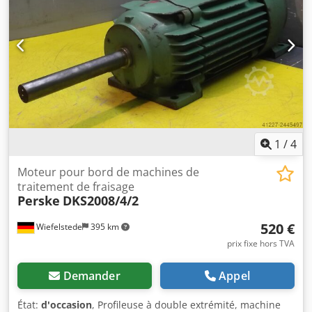
feuillures et des profilés. -Avec capteur sur les deux côtés.
-Module de fraisage : pivotant. -1 moteur Perske -
Puissance : 0,6 kW -Tension : 165 V -Fréquence : 300 Hz -
Vitesse de rotation : 18 000 tr/min -1 moteur Perske -
Puissance : 0,3 kW -Tension : 165 V -Fréquence : 300 Hz -
Vitesse de rotation : 18 000 tr/min -Autres moteurs avec
différentes puissances disponibles avec un supplément. -
Dimensions : 600/400/H670 mm Dksdpfjb Uhr Esx Akgsr -
Poids : 60 kg
1
/
4
Moteur pour bord de machines de
traitement de fraisage
Perske
DKS2008/4/2
520 €
Wiefelstede
395 km
prix fixe hors TVA
Demander
Appel
État:
d'occasion
, Profileuse à double extrémité, machine