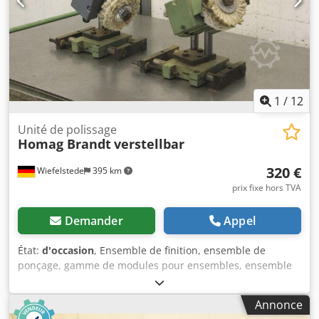
1
/
12
Unité de polissage
Homag Brandt
verstellbar
320 €
Wiefelstede
395 km
prix fixe hors TVA
Demander
Appel
État:
d'occasion
, Ensemble de finition, ensemble de
ponçage, gamme de modules pour ensembles, ensemble
d'usinage de profil, profileuse à double extrémité, machine
d'usinage de chants, à placer après la râpe pour machine
Annonce
d'usinage de chants - Ensemble de finition : provenant