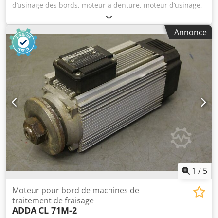
d’usinage des bords, moteur à denture, moteur d’usinage,
moteur de broche, moteur de fraisage -Moteur :
2,35/3,3 kW, 1 420/2 850 tr/min à 50 Hz Dkedecmyg Hjpfx
Annonce
Akgjr -Diamètre de l’arbre : 30 mm -Dimensions :
665/290/H180 mm -Poids : 61 kg
1
/
5
Moteur pour bord de machines de
traitement de fraisage
ADDA
CL 71M-2