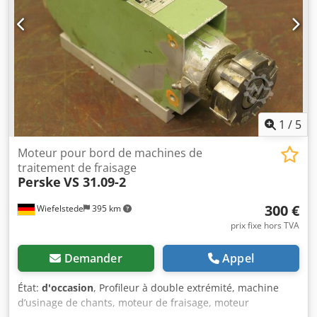
1
/
5
Moteur pour bord de machines de
traitement de fraisage
Perske
VS 31.09-2
300 €
Wiefelstede
395 km
prix fixe hors TVA
Demander
Appel
État:
d'occasion
, Profileur à double extrémité, machine
d’usinage de chants, moteur de fraisage, moteur