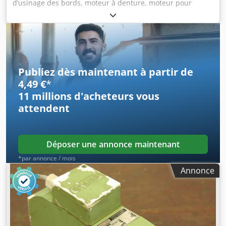
d’usinage des bords, moteur à denture, moteur pour
l’enlèvement de matière, moteur électrique, moteur de
broche, moteur de fraisage - Puissance : 3,7 kW à 2885
tr/min à 50 Hz - Puissance : 5,2 kW à 5870 tr/min à 100 Hz -
Tension : 380 V - Arbre d’entraînement : Ø 40 mm - Outil :
mm - Dimensions : 480/250/H150 mm Dsdeb A Tbgjpfx
Akgekr - Poids : 36,5 kg
Publiez dès maintenant à partir de
4,49 €
*
11 millions d'acheteurs
vous
attendent
Déposer une annonce maintenant
*par annonce / mois
Annonce