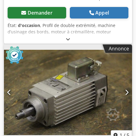
Demander
Appel
État:
d'occasion
, Profil de double extrémité, machine
d’usinage des bords, moteur à crémaillère, moteur
d’usinage, moteur électrique, moteur de broche, moteur
de fraisage - Puissance : 7,5 kW - Vitesse de rotation : 2860
Annonce
tr/min - Tension : 380 V - Diamètre de l’arbre : Ø 40/80 mm
- Prix : par pièce - Quantité : 2 pièces Dkodpfxsd Riw Ie
Akgjr - Dimensions : 675/250/H255 mm - Poids : 98 kg
1
/
5