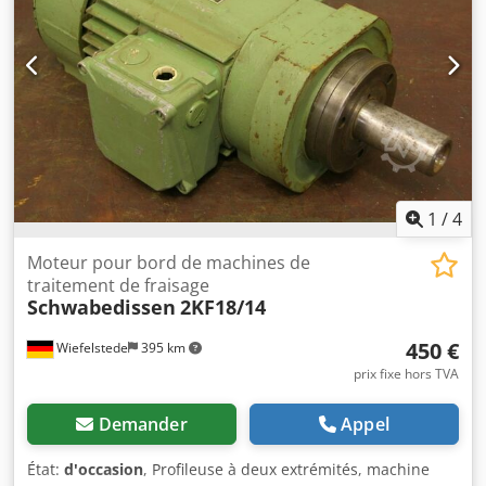
1
/
4
Moteur pour bord de machines de
traitement de fraisage
Schwabedissen
2KF18/14
450 €
Wiefelstede
395 km
prix fixe hors TVA
Demander
Appel
État:
d'occasion
, Profileuse à deux extrémités, machine