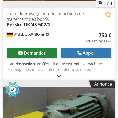
1
/
4
Unité de fraisage pour les machines de
traitement des bords
Perske
DKNS 502/2
750 €
Wiefelstede
395 km
prix fixe hors TVA
Demander
Appel
État:
d'occasion
, Profileur à deux extrémités, machine
d’usinage des bords, moteur de denture, moteur
d’usinage, moteur de fraisage, moteur de broche -Guidage
par queue d’aronde, table croisée -Avec guide pour le
Annonce
tronçonnage des chants de placage -Puissance : 0,15 kW,
11 160 tr/min à 200 Hz -Tension : 133 volts -Dimensions : -
Outil : Ø 150 mm Dksdpfob A Ta Njx Akgor -Dimensions :
880/260/H300 mm -Poids : 18,5 kg