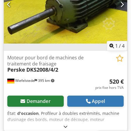
1
/
4
Moteur pour bord de machines de
traitement de fraisage
Perske
DKS2008/4/2
520 €
Wiefelstede
395 km
prix fixe hors TVA
Demander
Appel
État:
d'occasion
, Profileur à doubles extrémités, machine
d’usinage des bords, moteur de découpe, moteur
d’enlèvement de matière, moteur de broche, moteur de