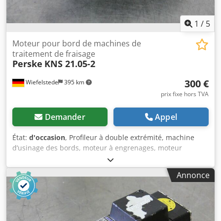
1
/
5
Moteur pour bord de machines de
traitement de fraisage
Perske
KNS 21.05-2
300 €
Wiefelstede
395 km
prix fixe hors TVA
Demander
Appel
État:
d'occasion
, Profileur à double extrémité, machine
d’usinage des bords, moteur à engrenages, moteur
d’usinage, moteur de broche, moteur de fraisage - Tension
: 133 volts - Puissance : 0,15 kW, 11 160 tr/min à 200 Hz -
Annonce
Alésage : Ø 15 mm - Filetage à gauche - Quantité : 6
moteurs disponibles Djdpscx Ifdjfx Akgekr - Prix : par pièce
- Dimensions : 200/70/H90 mm - Poids : 1,7 kg