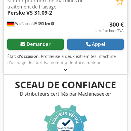
Moteur pour bord de machines de
traitement de fraisage
Perske
VS 31.09-2
300 €
Wiefelstede
395 km
prix fixe hors TVA
Demander
Appel
État:
d'occasion
, Profileuse à deux extrémités, machine
d'usinage des bords, moteur à denture, moteur
d'enlèvement de matière, moteur de broche, moteur de
fraisage - Puissance : 0,4 kW, 11 300 tr/min à 200 Hz -
Tension : 133 volts Dksdpfx Aeb A Tcxskgor - Arbre de
SCEAU DE CONFIANCE
transmission : Ø 20 mm - Outil : mm - Dimensions :
250/80/H170 mm - Poids : 4,7 kg
Distributeurs certifiés par Machineseeker