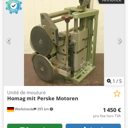
profileuse à double extrémité, machine d’usinage des
chants, moteur de rainurage, moteur d’enlèvement de
matière, moteur de fraisage pour machine d’usinage des
chants -Les modules de fraisage HOMAG permettent
d’effectuer des opérations de rainurage, de feuillurage et
de profilage. Dksdpfeb Uhqaex Akgsr -Avec système de
palpage sur les deux côtés. -Module de fraisage :
orientable. -2 moteurs Perske. -Puissance : 0,3 kW. -
Tension : 165 volts. -Fréquence : 300 Hz. -Vitesse de
rotation : 18 000 tr/min. -Autres moteurs, avec des
puissances différentes, disponibles sur demande et en
supplément. -Poids : 64 kg.
1
/
5
Unité de mouture
Homag
mit Perske Motoren
1 450 €
Wiefelstede
395 km
prix fixe hors TVA