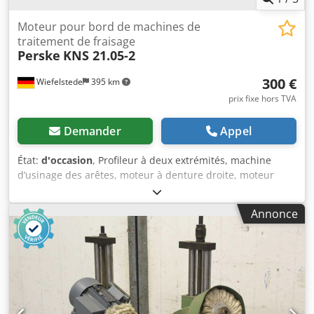
Moteur pour bord de machines de
traitement de fraisage
Perske
KNS 21.05-2
300 €
Wiefelstede
395 km
prix fixe hors TVA
Demander
Appel
État:
d'occasion
, Profileur à deux extrémités, machine
d’usinage des arêtes, moteur à denture droite, moteur
d’usinage, moteur électrique, moteur de broche, moteur
de fraisage Dodjfkg Hrspfx Akgekr - Puissance : 0,15/0,22
Annonce
kW, 11 160/17 250 tr/min à 133/200 V/200/300 Hz -
Diamètre de l’arbre : Ø 15 x 15 mm - Dimensions :
190/70/H95 mm - Poids : 1,8 kg