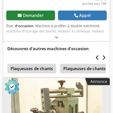
prix fixe hors TVA
Demander
Appel
État:
d'occasion
, Machine à profiler à double extrémité,
machine d’usinage des bords, moteur à créneaux, moteur
d’usinage, moteur électrique, moteur de broche, moteur
de fraisage - Puissance : 4,4 kW à 2890 tr/min à 50 Hz
Dodeb A Tbuopfx Akgjkr - Puissance : 6,6 kW à 5880 tr/min
Découvrez d'autres machines d'occasion
à 100 Hz - Tension : 220/380 volts - Arbre de fixation : Ø 35
mm - Outil : Ø 240 x 20 mm - Dimensions : 550/270/H150
mm - Poids : 51 kg
d
Plaqueuses de chants
Plaqueuses de chants do
Annonce