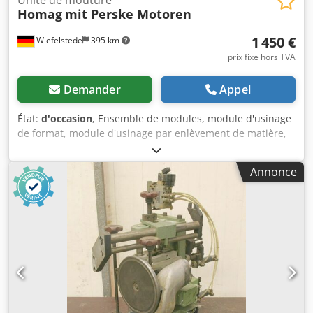
Homag
mit Perske Motoren
1 450 €
Wiefelstede
395 km
prix fixe hors TVA
Demander
Appel
État:
d'occasion
, Ensemble de modules, module d'usinage
de format, module d'usinage par enlèvement de matière,
module de fraisage, module de profilage, module de
fraisage de rainures, module de tronçonnage, profileuse à
Annonce
double extrémité, machine d'usinage de chants, moteur de
rainurage, moteur d'usinage par enlèvement de matière,
moteur de fraisage pour machine d'usinage de chants -Les
modules de profilage HOMAG à deux moteurs garantissent
l'arrondissement des angles, même lors de l'usinage du
placage -pour l'arrondissement des chants sur les arêtes
avant et arrière, ainsi que sur la face inférieure de la pièce
-2 x unités de copiage d'angles -2 x moteurs Perske -
Puissance : 0,3 kW -Tension : 165 volts -Fréquence : 300 Hz
Dodpfx Aksb Uhr Aogjkr -Vitesse de rotation : 18 000 tr/min