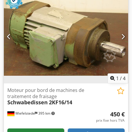
d'une machine d'application de chants BRANDT KM 36 -
Moteur : 0,18 kW - Réglable latéralement Dedpfxogx Am Ij
Akgskr - Hauteur réglable - Quantité : 2 ensembles
disponibles - Vitesse de rotation : 1 x 1 360 tr/min,
1 x 1 250 tr/min - Prix : par pièce - Dimensions :
260/370/H510 mm / 260/370/H480 mm - Poids : 22 kg/pièce
1
/
4
Moteur pour bord de machines de
traitement de fraisage
Schwabedissen
2KF16/14
450 €
Wiefelstede
395 km
prix fixe hors TVA