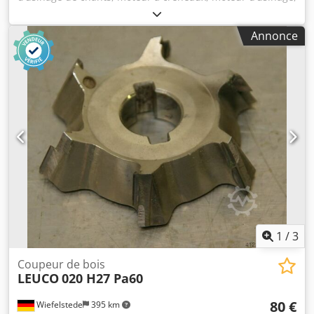
moteur de broche, moteur de fraisage - Tension : 165 volts
- Puissance : moteur 0,22 kW, 17 250 tr/min à 300 Hz -
Annonce
Arbre : Ø 20 mm - Sens de rotation : horaire - Dimensions :
200/70/H85 mm Dsdpfx Ascx Iffjkgskr - Poids : 1,9 kg
1
/
3
Coupeur de bois
LEUCO
020 H27 Pa60
80 €
Wiefelstede
395 km