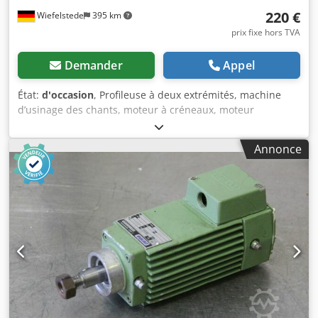
220 €
Wiefelstede
395 km
prix fixe hors TVA
Demander
Appel
État:
d'occasion
, Profileuse à deux extrémités, machine
d’usinage des chants, moteur à créneaux, moteur
d’usinage, moteur de broche, moteur de fraisage -Moteur
de scie circulaire, conception plate -Moteur : 1,85 kW, 2870
Annonce
tr/min à 50 Hz Dsdjd N Hzfepfx Akgokr -Alésage de l’arbre :
Ø 30 mm -Quantité : 2 moteurs disponibles -Prix : par
pièce -Dimensions : 390/120/H185 mm -Poids : 15 kg