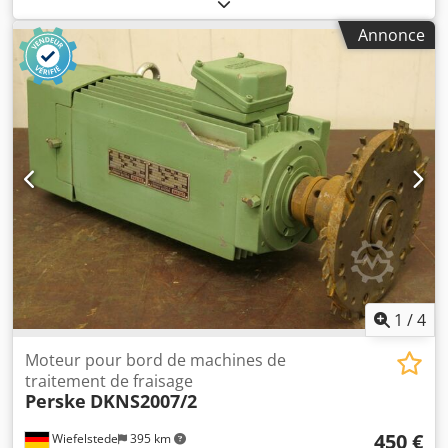
d’usinage, moteur de broche, moteur de fraisage -
Puissance : 0,4 kW, 11 300 tr/min à 200 Hz - Tension : 133
Annonce
volts Djdpfxob A Tbho Akgskr - Arbre d’entraînement : Ø 20
mm - Outil : mm - Quantité : 3 moteurs disponibles - Prix :
par pièce - Dimensions : 250/60/H155 mm - Poids : 4,2 kg
1
/
4
Moteur pour bord de machines de
traitement de fraisage
Perske
DKNS2007/2
450 €
Wiefelstede
395 km