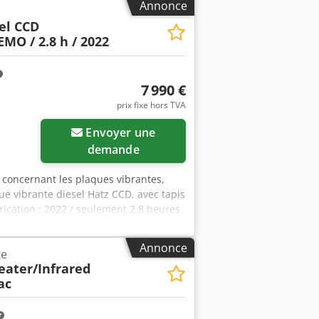
Annonce
 de protection + Feu clignotant +
el CCD
age : montée, descente, gauche, droite
EMO / 2.8 h / 2022
 bitume avec pompe de remplissage et
 par e-mail toutes les nouvelles
t fautes de frappe possibles, vente
7 990 €
prix fixe hors TVA
Envoyer une
demande
concernant les plaques vibrantes,
e vibrante diesel Hatz CCD, avec tapis
ication : 2022 / seulement 2,8 heures
nible immédiatement / en excellent
s techniques Moteur : diesel Hatz
Annonce
te
entrifuge : 55 kN Fréquence : 72 Hz
eater/Infrared
 Système de contrôle de compactage
ac
e et sur toute la surface - Les
ichage facile à comprendre et intuitif
jusqu'à 25 % grâce à un nombre réduit