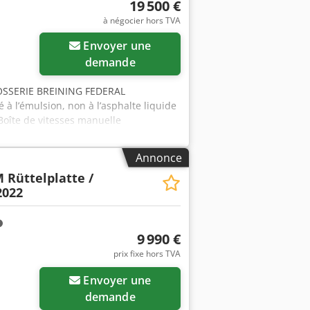
19 500 €
à négocier hors TVA
Envoyer une
demande
OSSERIE BREINING FEDERAL
 à l’émulsion, non à l’asphalte liquide
Boîte de vitesses manuelle
stance • 1 couchette • Suspension à
• Capacité de la cuve : 6 000 litres
Annonce
deux côtés ! Sous réserve d’erreurs et
 Rüttelplatte /
urant : Diesel Kilométrage : 67 000 km
2022
roulant)
9 990 €
prix fixe hors TVA
Envoyer une
demande