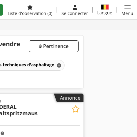
Langue
Liste d'observation
(0)
Se connecter
Menu
 vendre
Pertinence
s techniques d'asphaltage
Annonce
r
EDERAL
ltspritzmaus
m