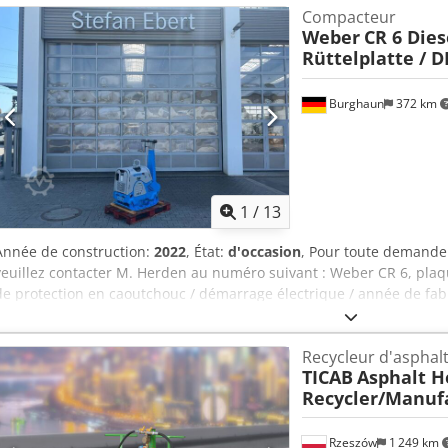
Compacteur
Ahmsf + Transmission hydrostatique + Blocage de différentiel + Toit
Weber
CR 6 Dies
Éclairage + Préchauffeur électrique + Lance à main + Barre d'épand
Rüttelplatte / D
+ Trémie à gravier avec convoyeur, dosage réglable + Réservoir de
tuyau + Attelage + Équipement communal de première main Recevez
offres de véhicules – inscrivez-vous à notre NEWSLETTER ! Erreurs e
Burghaun
372 km
sous réserve !
1
/
13
Année de construction:
2022
, État:
d'occasion
, Pour toute demande 
veuillez contacter M. Herden au numéro suivant : Weber CR 6, plaqu
de protection en caoutchouc / démarrage électrique / année de fabr
de fonctionnement / appareil de démonstration / en stock et dispo
état Prix de vente : 7 990,00 € net / 9 508,10 € TTC Caractéristique
Recycleur d'asphal
Puissance du moteur (max.) : 7,5 (10,3) kW/ch Poids : 414 kg Force c
TICAB
Asphalt H
Largeur de travail : 59 cm Avec tapis de protection en caoutchouc
Recycler/Manuf
COMPATROL® 2.0 : - COMPATROL® 2.0 permet un compactage uniform
points faibles du sol peuvent être détectés et corrigés à temps - Aff
grâce à une échelle à LED - Économie de temps et de coûts allant 
Rzeszów
1 249 km