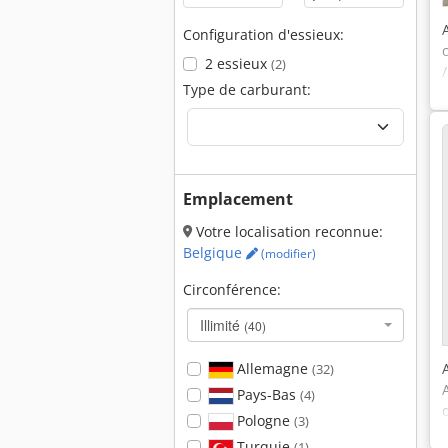
Configuration d'essieux:
2 essieux
(2)
Type de carburant:
Emplacement
Votre localisation reconnue:
Belgique
(modifier)
Circonférence:
Illimité
(40)
Allemagne
(32)
Pays-Bas
(4)
Pologne
(3)
Turquie
(1)