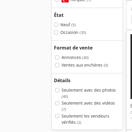
État
 7
Weber Cr 6
Ammann
Ammann Acr 68
Neuf
(5)
Occasion
(35)
Format de vente
Annonces
(40)
Ventes aux enchères
(0)
Détails
Seulement avec des photos
(40)
Seulement avec des vidéos
(7)
Seulement les vendeurs
vérifiés
(2)