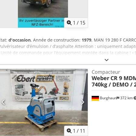
1
/
15
État:
d'occasion
, Année de construction:
1979
, MAN 19 280 F CARR
Pulvérisateur d’émulsion / d’asphalte Attention : uniquement adapté
! Unité de commande pour l’équipement montée dans la cabine ! • 
Cjdpewmpcnofx Ahmsrf • Blocage de différentiel • Cabine longue di
lames/lames • Pneumatiques : 12 R 22.5 (alternatif : 315 / 80 R 22.5) 
Compacteur
d’émulsion • Brûleur NEUF ! • Rampe de pulvérisation repliable des 
Weber
CR 9 MDM
de vente préalable ! = Informations complémentaires = Type de carb
740kg / DEMO / 
Matériau utilisable : Asphalte Dommages : Véhicule accidenté (non 
Burghaun
372 km
1
/
11