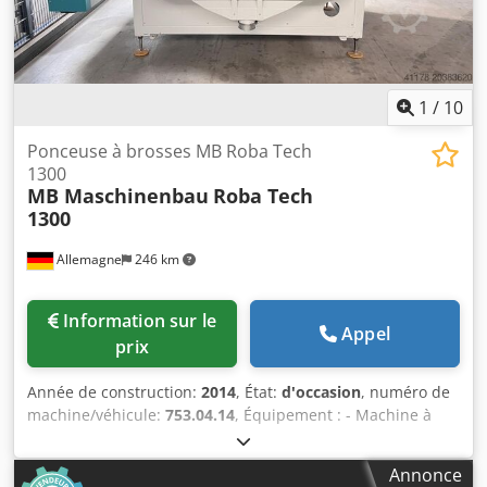
Avec oscillation des brosses - Avec bande à vide - Vitesse
d'avance : 1,5 - 7,5 m/min - Puissance moteur : 4 kW -
Longueur d'installation : 3 500 mm - Machine très robuste
- Couleur : gris clair RAL 7035 - Puissance totale raccordée :
16 kW - Poids : 2 740 kg
1
/
10
Ponceuse à brosses MB Roba Tech
1300
MB Maschinenbau
Roba Tech
1300
Allemagne
246 km
Information sur le
Appel
prix
Année de construction:
2014
, État:
d'occasion
, numéro de
machine/véhicule:
753.04.14
, Équipement : - Machine à
brosser et à poncer avec bande de brosses abrasives
rotatives - Réglage motorisé en hauteur de l’unité de
Annonce
ponçage, plage de réglage d’env. 0 à 80 mm, entièrement