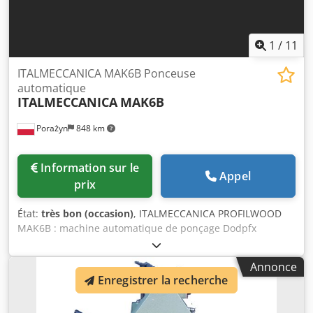
1
/
11
ITALMECCANICA MAK6B Ponceuse
automatique
ITALMECCANICA
MAK6B
Porażyn
848 km
Information sur le
Appel
prix
État:
très bon (occasion)
, ITALMECCANICA PROFILWOOD
MAK6B : machine automatique de ponçage Dodpfx
Ajdykwleldsck 6 groupes de ponçage, chacun de 1,5 kW,
largeur de travail maximale : 250 mm, profondeur : 0 à 250
Annonce
mm, minimum. Dimensions en mm : environ 4700 x 2000 x
Enregistrer la recherche
2300, poids en kg : environ 3000. (Makor, Delle Vedove,
Venjakob, Flader)