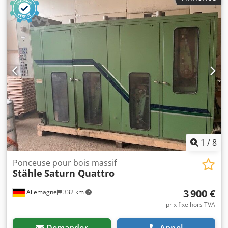
2005 - Puissance du moteur : 0,37 kW - Emplacement :
entrepôt de Blomberg - Peut également être monté sur un
convoyeur à rouleaux ou à bande.
1
/
8
Ponceuse pour bois massif
Stähle
Saturn Quattro
3 900 €
Allemagne
332 km
prix fixe hors TVA