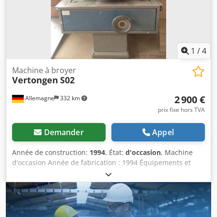
1
/
4
Machine à broyer
Vertongen
S02
2 900 €
Allemagne
332 km
prix fixe hors TVA
Demander
Appel
Année de construction:
1994
, État:
d'occasion
, Machine
d'occasion Année de fabrication : 1994 Équipements et
données techniques : Largeur de travail : 300 mm Dsdjzk
Nucepfx Aldjck Oscillation du bande abrasive : mécanique
Guidage des rouleaux : caoutchouté Unité de ponçage :
avec patin de ponçage Vitesse d'avance : 2 vitesses Sens
d'avance : réversible (avant/arrière) Démarrage moteur :