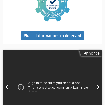
des pièces à vitesse réglable à l'aide d'un inverseur.
Bandes abrasives : 80 x 1260 mm Minimum Maximum.
Diamètre de la pièce : 10-100 mm (fi) Minimum. Rayon de
courbure : 200 mm Dimensions : 760x1000x1800 mm 3
pièces Camam, Comec, OMEF, Brusa di Garboli
Plus d'informations maintenant
Annonce