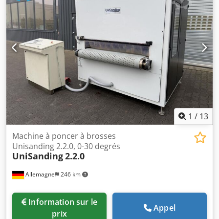
transporteuse sous vide - Raccordement électrique,
armoire électrique 1, machine : 10 kW - Raccordement
électrique, armoire électrique 2, ventilateur à vide : 15 kW
- Avancement réglable en continu : 2 - 10 m/min -
Longueur : 2070 mm - Largeur : 2370 mm - Hauteur : 2240
mm Dedpfx Aljvvl H Nedjck - Poids : 2300 kg - Armoire
électrique séparée, dimensions : L : 800 mm, P : 400 mm,
H : 1700 mm - Emplacement : en stock - Tension,
fréquence : 400 V / 50 Hz
1
/
13
Machine à poncer à brosses
Unisanding 2.2.0, 0-30 degrés
UniSanding
2.2.0
Allemagne
246 km
Information sur le
Appel
prix