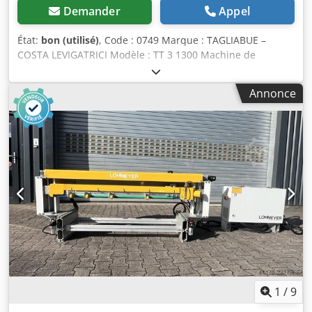
Demander
Appel
État:
bon (utilisé)
, Code : 0749 Marque : TAGLIABUE –
COSTA LEVIGATRICI Modèle : TT 3 1300 Machine de
ponçage automatique pour plans de travail, meubles,
panneaux, tables Caractéristiques techniques : Largeur de
Annonce
travail : 1 300 mm Épaisseur de travail maximale : 130 mm
Épaisseur de travail minimale : 1 mm Composition : 1°
Bande transversale – Moteur : 15 ch – Variateur de vitesse
électronique avec affichage 2° Bande transversale –
Moteur : 15 ch – Variateur de vitesse électronique avec
affichage Dimensions de la bande de ponçage
transversale : 1 350 x 150 mm Dimensions de la bande à
chevrons : 5 510 x 140 mm Souffleurs de bande Vitesse
d’avance de la bande : 5 à 25 m/min Djdpfeh T Dzqox
Aldjck Table fixe et tête mobile pour réglage en ligne
Souffleurs rotatifs pour le nettoyage des panneaux Table à
vide Brosse de nettoyage de la bande Convoyeur à
rouleaux d’alimentation Puissance installée : 32 kW Air
comprimé : 7 atm Prises d’aspiration : n° 2, diamètre :
1
/
9
200 mm – n° 2, diamètre : 150 mm – n° 2, diamètre :