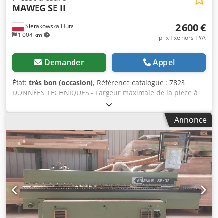
MAWEG
SE II
2 600 €
Sierakowska Huta
1 004 km
prix fixe hors TVA
Demander
Appel
État:
très bon (occasion)
, Référence catalogue : 7828
DONNÉES TECHNIQUES - Largeur maximale de la pièce à
usiner : 200 mm - Hauteur maximale de la pièce à usiner :
180 mm - 2 groupes de meulage : - Partie supérieure :
Annonce
rouleau métallique + galet + rouleau métallique - Partie
inférieure : rouleau métallique + galet + rouleau
métallique - Partie supérieure : - 2 rouleaux de pression,
en caoutchouc, à entraînement - Groupe de meulage -
2 rouleaux de pression, en caoutchouc, à entraînement -
Partie inférieure : - Groupe de meulage - Guidage latéral -
Réglage électrique de la hauteur de meulage : 0,37 kW -
6 types de vitesses d’avance + droite/gauche : 2,25 ; 4,5 ; 9 ;
12,5 ; 18 ; 25 m/min - Moteur d’avance : 0,75 kW - Moteurs
principaux : 2 x 4 kW Dedozp N Eropfx Aldock - Diamètre