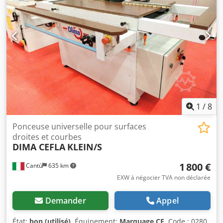
20 mm/35 mm, vitesse de la bande : environ 7 m/s, rayon
de travail maximal : 12 mm. Dimensions de la machine :
environ 2 670 mm/1 200 mm/1 800 mm. Poids : environ
1 200 kg. Documentation disponible. Possibilité de visite
sur rendez-vous. Dcsdpfx Alozh Nihjdjk
1
/
8
Ponceuse universelle pour surfaces
droites et courbes
DIMA CEFLA
KLEIN/S
1 800 €
Cantù
635 km
EXW à négocier TVA non déclarée
Demander
Appel
État:
bon (utilisé)
, Équipement:
Marquage CE
, Code : 0280