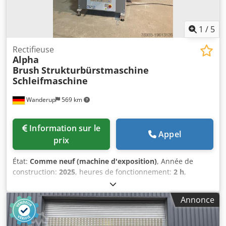
1
/
5
Rectifieuse
Alpha
Brush
Strukturbürstmaschine
Schleifmaschine
Wanderup
569 km
Information sur le
Appel
prix
État:
Comme neuf (machine d'exposition)
, Année de
construction:
2025
, heures de fonctionnement:
2 h
,
Fonctionnalité:
entièrement fonctionnel
, type de courant
d'entrée:
triphasé
, durée de la garantie:
12 mois
, hauteur
Annonce
du produit (max.):
100 mm
, hauteur d'encombrement:
1 750 mm
, exigence d'espace longueur:
1 200 mm
,
fréquence d'entrée:
50 Hz
, poids de la pièce (max.):
300 kg
,