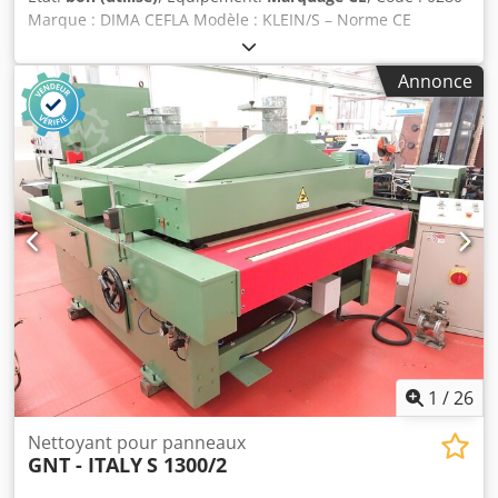
Marque : DIMA CEFLA Modèle : KLEIN/S – Norme CE
Machine à poncer universelle pour pièces droites et
courbes en bois, mobilier, portes, cadres, panneaux,
Annonce
matériaux composites et divers – Norme CE Diamètre de la
brosse : 200 mm – arbre réglable en hauteur Diamètre du
disque abrasif : 230 mm Moteur : 2,2 kW Variateur
électronique de vitesse Dimensions de la surface de travail
: 1400 x 920 mm Dimensions de la surface de travail avec
rallonges : 2200 x 1200 mm Hauteur de la surface de
travail : 900 mm Diamètre de l’aspiration : 150 mm
Dodpfxox U D Syo Aldsck Dimensions totales (mm) : 1600 x
1100 x 1150 h Poids : 900 kg
1
/
26
Nettoyant pour panneaux
GNT - ITALY
S 1300/2