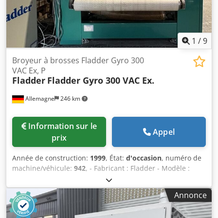
1
/
9
Broyeur à brosses Fladder Gyro 300
VAC Ex, P
Fladder
Fladder Gyro 300 VAC Ex.
Allemagne
246 km
Information sur le
Appel
prix
Année de construction:
1999
, État:
d'occasion
, numéro de
machine/véhicule:
942
, - Fabricant : Fladder - Modèle :
Gyro 300 VAC Ex - Largeur de travail : 1300 mm - Année de
fabrication : 1999 - Nombre de têtes à brosses : 6 pcs -
Annonce
Agrégat de ponçage rotatif et oscillant - 2 ventilateurs à
dépression - Puissance du moteur : 7,5 kW - Avec bande