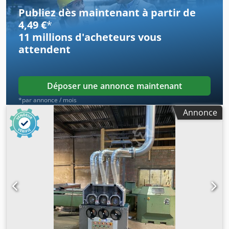
étoile-triangle Raccordement réseau : 380 V Poids : env.
Publiez dès maintenant à partir de
450 kg Disponibilité : à court terme Localisation : Bade-
4,49 €
*
Wurtemberg
11 millions d'acheteurs
vous
attendent
Déposer une annonce maintenant
*par annonce / mois
Annonce