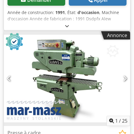
Demander
Appel
Année de construction:
1991
, État:
d'occasion
, Machine
d'occasion Année de fabrication : 1991 Dsdpfx Alew
Tfxdodock Avec 4 unités de ponçage Dimensions des
pièces : Épaisseur min. 10 mm max. 150 mm Largeur min.
Annonce
10 mm max. 180 mm Longueur min. 190 mm max. illimitée
Dimensions de la bande abrasive : 200 x 1800 mm
Raccords d’aspiration 2 raccords d’aspiration de 80 mm 4
raccords d’aspiration de 120 mm Vitesse d’air requise : 30
m/sec. L x l x H : 3400 x 1150 x 1805 mm Poids : 2400 kg
Disponibilité : court terme Lieu de stockage : Odenwald
1
/
25
Presse à cadre