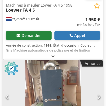
Machines à meuler Löwer FA 4 S 1998
Loewer
FA 4 S
1 950 €
Wijchen
171 km
prix fixe hors TVA
Demander
Appel
Année de construction:
1998
, État:
d'occasion
, Couleur :
Gris Machine automatique de polissage et de finition
Löwer FA 4 S Année de fabrication : 1998 Numéro de
machine : 9667 400 V, 14,5 ampères. 4 x moteur de 0,37 kW
Annonce
Longueur de travail : 3000 mm Dimensions : 5000 x 18050 x
1600 mm (L x l x h), poids : 550 kg. - Année de fabrication :
1998 - Documentation disponible : Oui Dcodpfxownh Avo
Aldjk - Certificat CE : Non Informations financières TVA : Le
prix indiqué est hors TVA TVA/régime de marge : TVA
déductible pour les entreprises Livraison et reprise
possible à tout moment pour tous les équipements
industriels Yorick Diebels