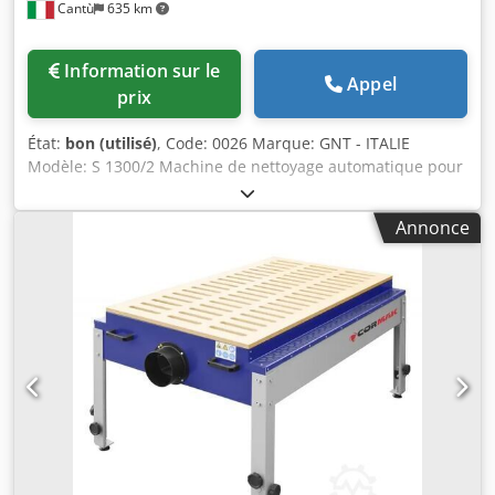
Cantù
635 km
Information sur le
Appel
prix
État:
bon (utilisé)
, Code: 0026 Marque: GNT - ITALIE
Modèle: S 1300/2 Machine de nettoyage automatique pour
le nettoyage des surfaces supérieures et inférieures des
panneaux recouverts de mélamine, stratifié, pvc, etc.
Annonce
Composition: Base en acier Groupe de nettoyage supérieur
et inférieur composé de: brosse de dépoussiérage en fil
spécial pour l'élimination de la poussière, lame de
nettoyage pour le nettoyage des résidus, groupe
d'humidification avec un rouleau en caoutchouc et un en
métal fraisé, deux brosses pour la finition - réservoir pour
le liquide de nettoyage, pompe de recirculation en
matériau inox Contrôle indépendant des brosses et des
rouleaux en feutre pour la récupération des usures
Motorégulateur avec réglage continu pour l'avancement
Motorégulateur avec réglage continu pour le groupe
d'humidification Brosses pour le nettoyage des rouleaux