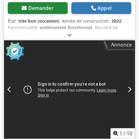
Demander
Appel
État:
très bon (occasion)
, Année de construction:
2022
,
Fonctionnalité:
entièrement fonctionnel
, Raccord de
dépoussiérage : 120 mm (diamètre) Vitesse de la bande :
17 m/s Longueur x largeur de la bande : 2 515 x 150 mm
Annonce
Poids : 240 kg Réglage de la hauteur : 0 à 150 mm Dodpfx
Asznvd Sjldsck Longueur de la table : 950 mm Puissance
du moteur : 3,0 CV (2,2 kW) Tension du moteur : 3 x 400 V
Angle d’inclinaison : 90° – 45° Largeur de la bande
abrasive : 150 mm Longueur de la bande abrasive :
2 515 mm Diamètre : 110 mm
1
/
10