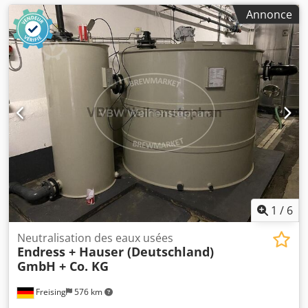
Annonce
1
/
6
Neutralisation des eaux usées
Endress + Hauser (Deutschland)
GmbH + Co. KG
Freising
576 km