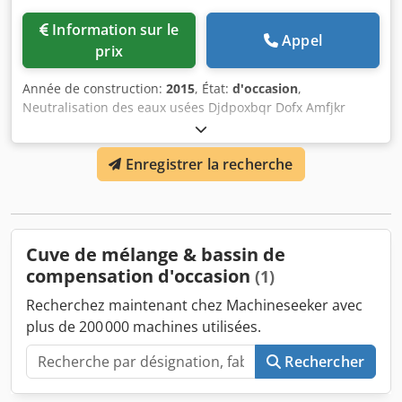
Information sur le
Appel
prix
Année de construction:
2015
, État:
d'occasion
,
Neutralisation des eaux usées Djdpoxbqr Dofx Amfjkr
Capacité : 8 m3/h Commande / Contrôle : Armoire de
commande avec écran tactile / WAGO Équipement : Cuve
Enregistrer la recherche
de neutralisation (37 hl) ; Cuve de contrôle final (4,5 hl) ;
Cuve de soude ; Cuve d’acide ; Pompes ; Techniques de
mesure, capteurs et régulation ; Armoire de commande
Cuve de mélange & bassin de
compensation d'occasion
(1)
Recherchez maintenant chez Machineseeker avec
plus de 200 000 machines utilisées.
Rechercher