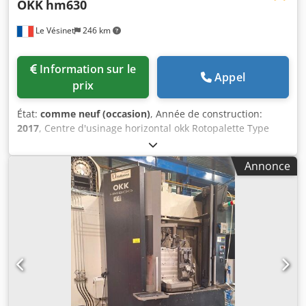
OKK
hm630
Le Vésinet
246 km
Information sur le
Appel
prix
État:
comme neuf (occasion)
, Année de construction:
2017
, Centre d'usinage horizontal okk Rotopalette Type
hm630 Année 2017 Cnc Fanuc séries 310 is-model
convoyeur à copeaux Dkjdpfxszr Iihj Ahzsr environ 3 porte-
Annonce
outils attachement ISO 50 Benne à copeaux basculante et
fourchable GOUBARD Points de contrôle avec étagères et
éclairage-ventilateur Présentoirs à outils, double faces
Cuve tampon