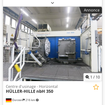
Vitesse de la broche : 10 000 tr/min Commande CNC :
entraînements Fanuc / commande Mori Seiki MSC 4 axes
Annonce
Longueur de la table : 630 mm Capacité de charge de la
table : 1000 kg Largeur de la table : 630 mm Course de
l’axe Y : 760 mm Course de l’axe Z : 840 mm Course de l’axe
X : 840 mm Changement d’outils avec capacité pour 60
outils 2 plateaux Dkedozp Rftspfx Ahzsr Livré avec un
châssis métallique.
1
/
10
Centre d'usinage - Horizontal
HÜLLER-HILLE
nbH 350
Dorsten
216 km