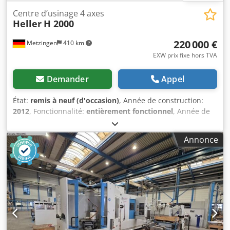
Centre d’usinage 4 axes
Heller
H 2000
220 000 €
Metzingen
410 km
EXW prix fixe hors TVA
Demander
Appel
État:
remis à neuf (d'occasion)
, Année de construction:
2012
, Fonctionnalité:
entièrement fonctionnel
, Année de
fabrication : 2012 Commande : Siemens 840D SL Broche :
SC63 16 000 tr/min, 40 kW, 96 Nm Système de fixation
Annonce
d’outils : HSK 63 Magasin / Nombre de postes (options) : à
chaîne / 54 Table tournante : 360 000 ° X 0,001 ° Système
de refroidissement : KNOLL, VRF 250, IKZ 50 bar (rinçage
de la zone de travail) Zone de travail XYZ (mm) : 630 / 630 /
630 Dimensions de la palette (mm) : 500 X 400 Dkedpfx
Aozpyg Tjhzer Système de fixation de la pièce :
hydraulique 60 bar Options supplémentaires,
caractéristiques particulières : récepteur infrarouge pour
palpeur de mesure (RENISHAW) ; SBBK ; contrôle