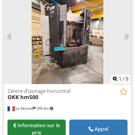
1
/
9
Centre d’usinage horizontal
OKK
hm500
Le Vésinet
246 km
Information sur le
Appel
prix