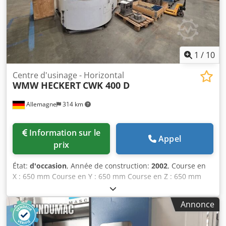
pneumatique de l’appui sur le dispositif de montage des
pièces ; témoin d’état ; convoyeur à bande de copeaux
pour l’usinage humide ;
1
/
10
Centre d'usinage - Horizontal
WMW HECKERT
CWK 400 D
Allemagne
314 km
Information sur le
Appel
prix
État:
d'occasion
, Année de construction:
2002
, Course en
X : 650 mm Course en Y : 650 mm Course en Z : 650 mm
Commande numérique : Siemens 840 D Poids de la
machine : environ 12 t Centre d’usinage CNC horizontal
Annonce
Heckert CWK 400 D Année de fabrication : 2002 Commande
numérique : 840 D Courses : X : 650 mm Y : 650 mm Z :