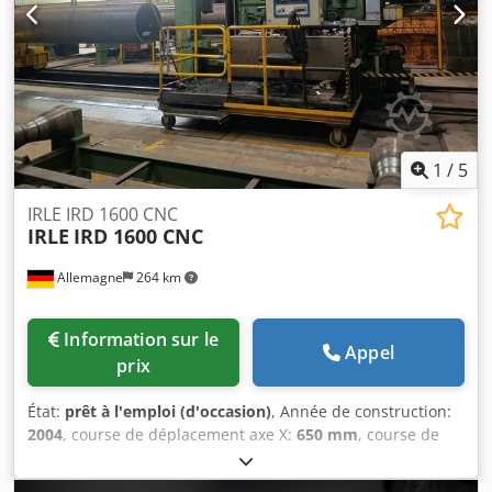
Changeur d’outils : 32 - Dimensions de transport : 3500
mm x 1800 mm x 2800 mm (L x l x h) - Poids de transport
[kg] : 13 000 kg - Colis de transport : 3 Informations
financières TVA : Le prix indiqué s’entend hors TVA
TVA/régime de franchise : TVA déductible pour les
entreprises Livraison et reprise possibles à tout moment
pour tous les équipements industriels Lukas van Rossum
1
/
5
IRLE IRD 1600 CNC
IRLE
IRD 1600 CNC
Allemagne
264 km
Information sur le
Appel
prix
État:
prêt à l'emploi (d'occasion)
, Année de construction:
2004
, course de déplacement axe X:
650 mm
, course de
déplacement axe Z:
800 mm
, poids total:
71 400 kg
, vitesse
de broche (max.):
105 tr/min
, puissance du moteur de