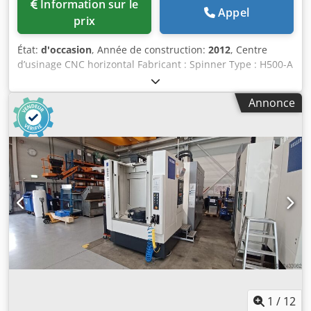
Information sur le
Appel
prix
État:
d'occasion
, Année de construction:
2012
, Centre
d’usinage CNC horizontal Fabricant : Spinner Type : H500-A
Année de fabrication : 2012 Commande numérique : Fanuc
Oimd Dodpfx Aozqva Sshzjkr Course : X/Y/Z : 700 x 650 x
Annonce
650 mm ; 36 m/min. Broche de fraisage 12 000 tr/min avec
entraînement direct « In-Line » Cône de l’outil, taille 40
Dispositif de soufflage pour le cône de la broche 4e axe :
table rotative Changeur de palettes double : 2 x 500 x
500 mm Changeur d’outils automatique à grande vitesse
de type à double bras pour 60 outils Fraisage et perçage
horizontaux Usinage multiposition en combinaison avec
une table rotative en tant que 4e axe Guidage linéaire sur
les trois axes cales de précision en verre sur tous les axes
Mesure d’outil au laser, capteur de mesure de pièce
RENISHAW IKZ 40 bars Carter intégral de protection contre
les projections Rinçage à haute pression Éclairage de la
zone de travail 3826
1
/
12