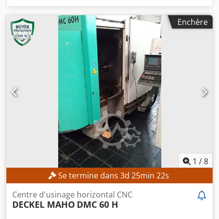
Enchère
1
/
8
Se termine dans
3
d
25
min
20
s
Centre d'usinage horizontal CNC
DECKEL MAHO
DMC 60 H