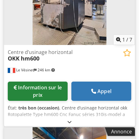
postes de magasin outils Indexation axe B 1° *
1
/
7
Centre d’usinage horizontal
OKK
hm600
Le Vésinet
246 km
Information sur le
Appel
prix
État:
très bon (occasion)
, Centre d’usinage horizontal okk
Rotopalette Type hm600 Cnc Fanuc séries 310is-model a
Benne à copeaux basculante et fourchable GOUBARD
Présentoirs à outils, double faces(60) Dkjdszr Ilvopfx Ahzsr
Annonce
Cuve tampon