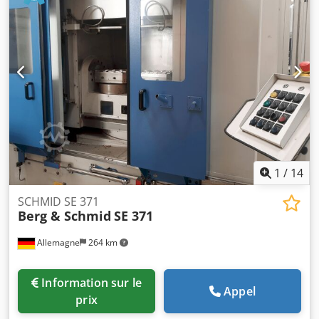
650 mm + Une broche de rechange + Plusieurs outils +
Plusieurs dispositifs de fixation Dodpjzmy Tuofx Ahzokr
Pour plus d’informations, voir les images.
1
/
14
SCHMID SE 371
Berg & Schmid
SE 371
Allemagne
264 km
Information sur le
Appel
prix