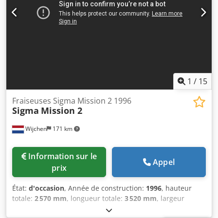
1
/
15
Fraiseuses Sigma Mission 2 1996
Sigma
Mission 2
Wijchen
171 km
Information sur le
Appel
prix
État:
d'occasion
, Année de construction:
1996
, hauteur
totale:
2 570 mm
, longueur totale:
3 520 mm
, largeur
totale:
2 350 mm
, Poids à vide : 6 000 kg Prix : Sur