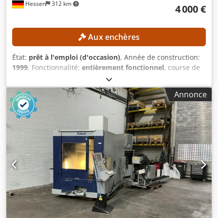
Hessen
312 km
4 000 €
Aux enchères
État:
prêt à l'emploi (d'occasion)
, Année de construction:
1999
, Fonctionnalité:
entièrement fonctionnel
, course de
déplacement axe X:
600 mm
, course de l’axe Y:
560 mm
,
course de déplacement axe Z:
560 mm
, poids de la pièce
Annonce
(max.):
600 kg
, nombre de logements dans le magasin
d’outils:
60
, angle de rotation axe C (max.):
360 °
, Pas de
prix de réserve – vente garantie au plus offrant ! DÉTAILS
TECHNIQUES Interface de broche : SK40 Djdpfxozpxd Rj
Ahzokr Course de l’axe X : 600 mm Course de l’axe Y : 560
mm Course de l’axe Z : 560 mm Plage d’inclinaison de l’axe
B : 360° Nombre d’emplacements pour outils dans le
magasin : 60 DÉTAILS DE LA MACHINE Commande
numérique : Siemens Nombre de palettes : 2 Taille des
palettes : 400 × 500 mm Charge admissible des palettes :
600 kg Poids de la machine : 10 500 kg