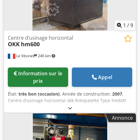
1
/
9
Centre d’usinage horizontal
OKK
hm600
Le Vésinet
246 km
Information sur le
Appel
prix
État:
très bon (occasion)
, Année de construction:
2007
,
Centre d’usinage horizontal okk Rotopalette Type hm600
Année 2007 Cnc Fanuc séries 310 is-model a Magasin de
60 outils convoyeur à copeaux environ 30 porte-outils
Annonce
attachement ISO 50 Benne à copeaux basculante et
fourchable GOUBARD Points de contrôle avec étagères et
éclairage, tabouret ventilateurs Présentoirs à outils,
double faces Cuve tampon 1 estrade structure aluminium