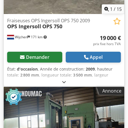
1
/
15
Fraiseuses OPS Ingersoll OPS 750 2009
OPS Ingersoll
OPS 750
19 000 €
Wijchen
171 km
prix fixe hors TVA
Demander
Appel
État:
d'occasion
, Année de construction:
2009
, hauteur
totale:
2 800 mm
, longueur totale:
3 500 mm
, largeur
totale:
1 800 mm
, Poids à vide : 13 000 kg - Année de
fabrication : 2009 - Documentation disponible : Oui
Annonce
Dsdpszry E Ijfx Ahzskr - Marquage CE présent : Oui -
Certificat CE présent : Non - Numéro de série : 675002 -
Commande : CNC - Nombre d’axes : 3 - Course de l’axe X
[mm] : 650 - Course de l’axe Y [mm] : 1100 - Course de l’axe
Z [mm] : 500 - Rotation de l’axe C [°] : 360 - Options :
Convoyeur à copeaux, changeur d’outils, capteur - └