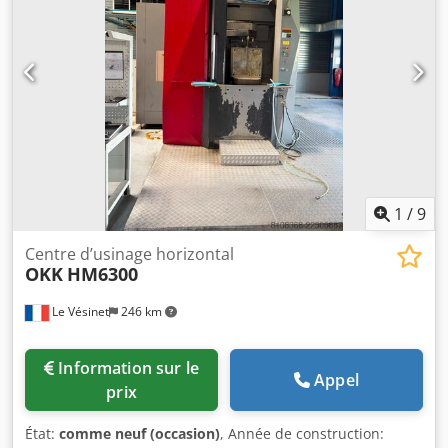
Dksdpfx Aezr Iibohzor
1
/
9
Centre d’usinage horizontal
OKK
HM6300
Le Vésinet
246 km
Information sur le
Appel
prix
État:
comme neuf (occasion)
, Année de construction: