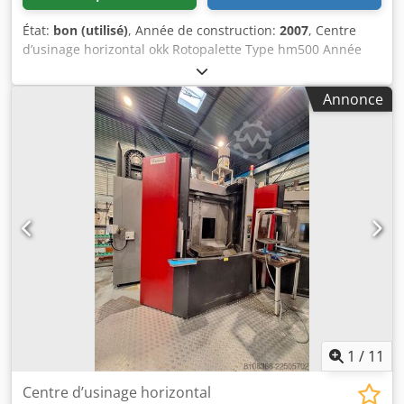
État:
bon (utilisé)
, Année de construction:
2007
, Centre
d’usinage horizontal okk Rotopalette Type hm500 Année
2007 Cnc Fanuc séries 310 is-model Magasin de 60 outils
convoyeur à copeaux environ 26 porte-outils attachement
Annonce
ISO 50 Benne à copeaux basculante et fourchable
GOUBARD Dkedpozr Ik Ssfx Ahzsr Points de contrôle avec
étagères et éclairage, ventilateur Présentoirs à outils,
double faces (60) Cuve tampon
1
/
11
Centre d’usinage horizontal