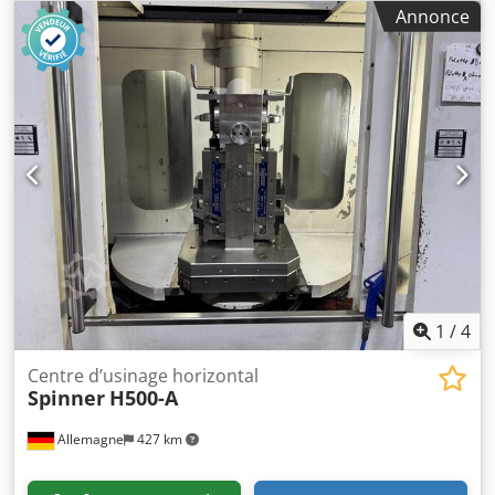
demande Dsdpfow Slaxjx Ahzokr - Année de construction :
Annonce
1996 - Documentation disponible : Oui - Marquage CE
présent : Oui - Certificat CE disponible : Non - Numéro de
série : M2058 - Commande : CNC - Nombre d’axes [unités] :
3 - Course axe X [mm] : 750 - Course axe Y [mm] : 420 -
Course axe Z [mm] : 450 - Longueur de table [mm] : 900 -
Largeur de table [mm] : 420 - Vitesse de broche min.
[tr/min] : 40 - Vitesse de broche max. [tr/min] : 8 000 -
Dimensions de transport : 3 520 mm x 2 350 mm x 2 575
mm (L x l x h) - Poids de transport [kg] : 6 000 kg
Informations financières TVA : Le prix indiqué s’entend
hors TVA TVA/régime de la marge : TVA déductible pour les
professionnels Livraison et reprise possibles à tout
moment pour tout équipement industriel Lukas van
Rossum
1
/
4
Centre d’usinage horizontal
Spinner
H500-A
Allemagne
427 km