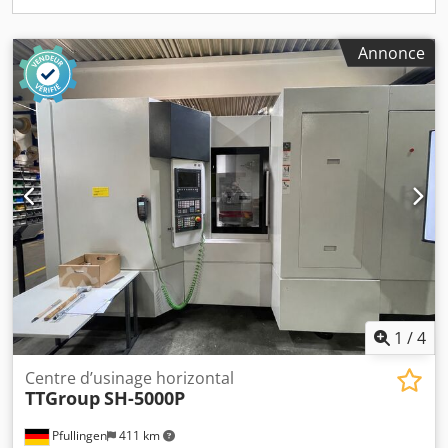
votre atelier Vous souhaitez vendre des machines, lignes
de production ou votre entreprise ? N'hésitez pas à nous
contacter. Vous trouverez d'autres offres sur notre site
Annonce
web. Visites possibles sur rendez-vous. Dsdpfx
Aeyquvmshzjkr Nous serons ravis de vous accueillir.
L'équipe Markus Hirsch
1
/
4
Centre d’usinage horizontal
TTGroup
SH-5000P
Pfullingen
411 km