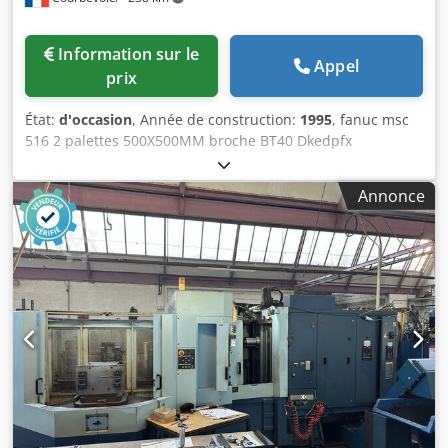
Information sur le
Appel
prix
État:
d'occasion
, Année de construction:
1995
, fanuc msc
516 2 palettes 500X500MM broche BT40 Dkedpfx
Ahezgrzkozer vitesse broche 12000 tours changeur 20
outils arrosage 20 bar renishaw
Annonce