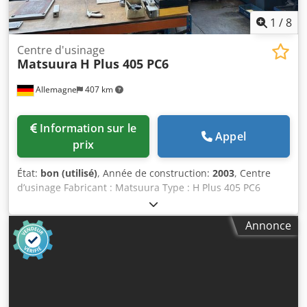
1
/
8
Centre d'usinage
Matsuura
H Plus 405 PC6
Allemagne
407 km
Information sur le
Appel
prix
État:
bon (utilisé)
, Année de construction:
2003
, Centre
d’usinage Fabricant : Matsuura Type : H Plus 405 PC6
Année de fabrication : 2003 Commande numérique (CNC) :
Fanuc G-Tech 16i Courses : X/Y/Z : 600 x 600 x 600 mm
Annonce
Taille de la table : 500 x 500 mm Djdpfxoltlx Nj Ahzokr
Changeur de palettes à 6 positions Magasin d’outils : 120
outils 4ème axe Système de haute pression Knoll
Refroidissement interne 70 bars 3826