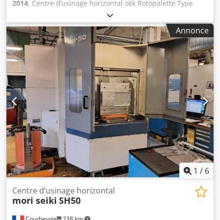
2014
, Centre d’usinage horizontal okk Rotopalette Type
hm6300s Année 2014 Cnc Fanuc séries 31 i-model B5
Dkedpfx Aozr Ih Dehzsr Magasin de 60 outils Convoyeur à
Annonce
Copeaux Environ 30 porte-outils attachement ISO 50 Benne
à copeaux basculante et fourchable GOUBARD Points de
contrôle avec étagères et éclairage Présentoirs à outils,
double faces Cuve tampon Estrade structure aluminium
1
/
6
Centre d’usinage horizontal
mori seiki
SH50
Courbevoie
238 km