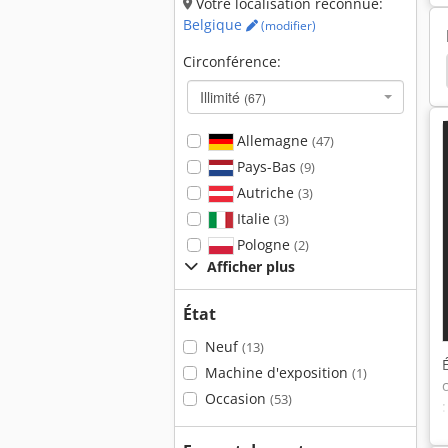
Votre localisation reconnue:
Belgique
(modifier)
Circonférence:
ues
Cisaille À Guillotine
Fasti
Cisaillement
Illimité
(67)
Allemagne
(47)
Pays-Bas
(9)
Autriche
(3)
Italie
(3)
Pologne
(2)
Afficher plus
État
Neuf
(13)
Machine d'exposition
(1)
Occasion
(53)