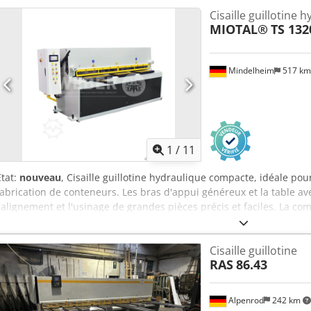
Cisaille guillotine 
MIOTAL®
TS 132
Mindelheim
517 k
1
/
11
État:
nouveau
, Cisaille guillotine hydraulique compacte, idéale pour
fabrication de conteneurs. Les bras d'appui généreux et la table a
l'alignement et l'usinage de grandes pièces précis et faciles. La co
pédale, ce qui laisse les mains libres pour aligner la pièce. Caract
coupe : 1320 mm Épaisseur de la tôle : 3,5 mm Coups / min : 35 - 4
Cisaille guillotine
serre-flan : 2,5 t Bras d'appui avant : 1000 mm Butée arrière : 600
RAS
86.43
du moteur : 5,5 kW Équipement : Csdotvnczspfx Apmoha - Lames de c
alliées avec une forte teneur en chrome - Lame supérieure à 2 tran
- Réglage hydraulique de l'angle de coupe - Réglage manuel de l'éc
Alpenrod
242 km
mm) - Bras d'appui généreux avec butée réglable - Butée latérale a