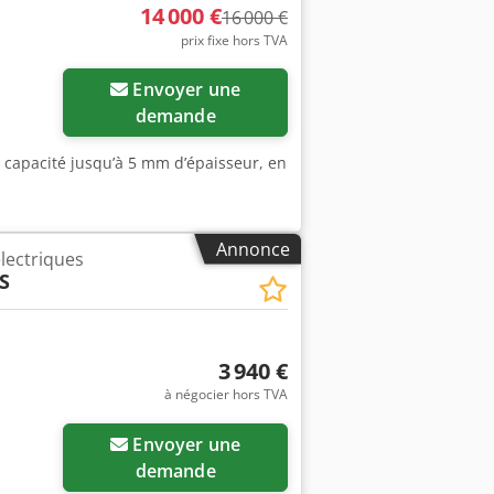
14 000 €
16 000 €
ent continue à l'avant - Presseurs
prix fixe hors TVA
ème hydraulique protégé contre les
e maintien de la tôle en hauteur -
Envoyer une
ière avec fonction de levage - Bras
olongée (1500 / 2000 / 3000 mm) - Butée
demande
commande M15S - Conformité CE
 capacité jusqu’à 5 mm d’épaisseur, en
Annonce
électriques
S
3 940 €
à négocier hors TVA
Demander plus
Envoyer une
d'images
demande