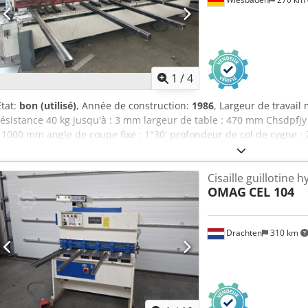
1
/
4
État:
bon (utilisé)
, Année de construction:
1986
, Largeur de travail
résistance 40 kg jusqu'à : 3 mm largeur de table : 470 mm Chsdpfjy
: 1000 mm angle de coupe fixe : 1°30' profondeur de col de cygne : 
kW espace nécessaire : 4650 x 1830 x 1420 mm (h) poids : 5,7 t
Cisaille guillotine 
OMAG
CEL 104
Drachten
310 km