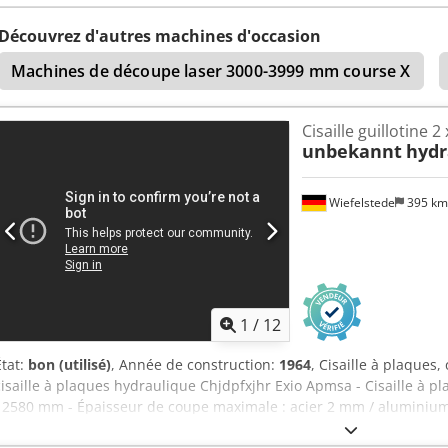
Découvrez d'autres machines d'occasion
Machines de découpe laser 3000-3999 mm course X
Cisaille guillotine 
unbekannt
hydr
Wiefelstede
395 k
1
/
12
État:
bon (utilisé)
, Année de construction:
1964
, Cisaille à plaques, 
cisaille à plaques hydraulique Chjdpfxjhr Exio Apmsa - Cisaille à p
: 2580 mm - Épaisseur de coupe maximale : acier 2 mm / alumini
3020/2000/H1320 mm - Dimensions pour le transport : 3020/2000/13