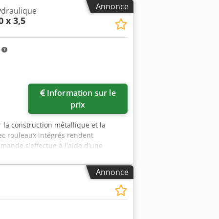
Annonce
hydraulique
0 x 3,5
m
Information sur le
prix
 la construction métallique et la
vec rouleaux intégrés rendent
mmande s'effectue à l'aide d'une
éristiques techniques : Longueur de
7 Nombre de serre-flans : 9 Pression du
Annonce
 mm Angle de coupe : 1/2 - 2 Puissance
isailles de haute qualité, fortement
chants, lame inférieure à 4 tranchants
artement de coupe (à partir de 4,5
vec double échelle graduée - Table de