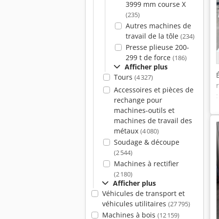
3999 mm course X
(235)
Autres machines de
travail de la tôle
(234)
Presse plieuse 200-
299 t de force
(186)
Afficher plus
Tours
(4 327)
Accessoires et pièces de
rechange pour
machines-outils et
machines de travail des
métaux
(4 080)
Soudage & découpe
(2 544)
Machines à rectifier
(2 180)
Afficher plus
Véhicules de transport et
véhicules utilitaires
(27 795)
Machines à bois
(12 159)