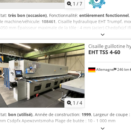
1
/
7
État:
très bon (occasion)
, Fonctionnalité:
entièrement fonctionnel
,
de machine/véhicule:
108461
, Cisaille hydraulique EHT Trumpf, mo
6050 mm Épaisseur maximale de la tôle : 4 mm (acier) Chedpfxjzf
Cybelec, type DNC 60-GS Dispositif pneumatique de maintien des tô
automatique de l’écart de coupe Réglage automatique de l’angle B
Cisaille guillotine 
EHT
TSS 4-60
Allemagne
246 km
1
/
4
État:
bon (utilisé)
, Année de construction:
1999
, Largeur de coupe 
mm Csdpfx Apewzvntsmoha Plage de butée : 10 - 1 000 mm