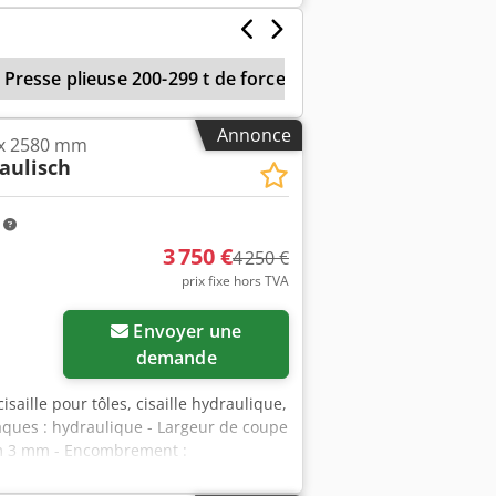
Presse plieuse 200-299 t de force
Guillotine Hydraul
Annonce
2 x 2580 mm
aulisch
m
3 750 €
4 250 €
prix fixe hors TVA
Envoyer une
demande
cisaille pour tôles, cisaille hydraulique,
laques : hydraulique - Largeur de coupe
um 3 mm - Encombrement :
20 mm - Poids : 3185 kg