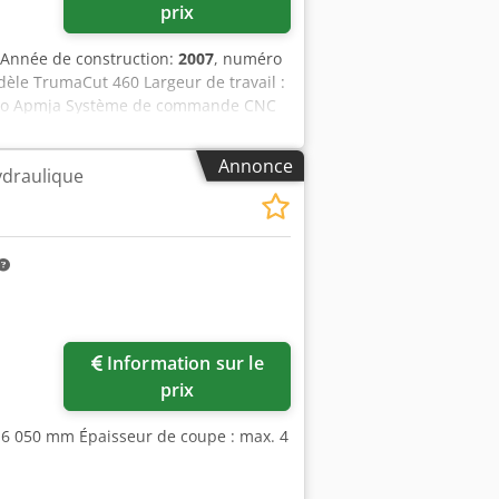
prix
 Année de construction:
2007
, numéro
dèle TrumaCut 460 Largeur de travail :
 Ifio Apmja Système de commande CNC
les Butée arrière motorisée Réglage
utée latérale de 6000 mm
Annonce
hydraulique
Information sur le
prix
: 6 050 mm Épaisseur de coupe : max. 4