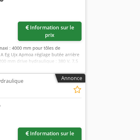
Information sur le
prix
 maxi : 4000 mm pour tôles de
 A Eg Ujx Apmoa réglage butée arrière
200 mm drive hydraulique : 380 V, 7,5
Annonce
hydraulique
Information sur le