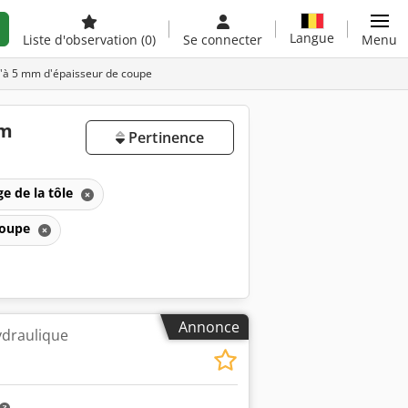
Langue
Liste d'observation
(0)
Se connecter
Menu
qu'à 5 mm d'épaisseur de coupe
mm
Pertinence
e de la tôle
 coupe
Annonce
hydraulique