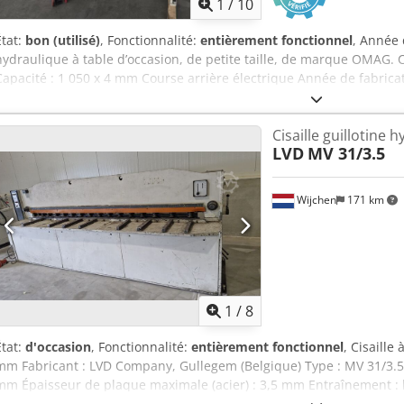
1
/
10
État:
bon (utilisé)
, Fonctionnalité:
entièrement fonctionnel
, Année 
hydraulique à table d’occasion, de petite taille, de marque OMAG.
Capacité : 1 050 x 4 mm Course arrière électrique Année de fabricat
Cisaille guillotine 
LVD
MV 31/3.5
Wijchen
171 km
1
/
8
État:
d'occasion
, Fonctionnalité:
entièrement fonctionnel
, Cisaille
mm Fabricant : LVD Company, Gullegem (Belgique) Type : MV 31/3.
mm Épaisseur de plaque maximale (acier) : 3,5 mm Entraînement : h
750 mm Poids de la machine : environ 4000 kg Dimensions : envir