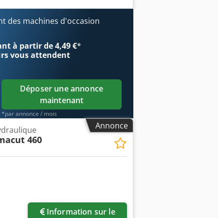
t des machines d'occasion
t à partir de 4,49 €
*
urs
vous attendent
Déposer une annonce
maintenant
*par annonce / mois
Annonce
hydraulique
macut 460
Information sur le