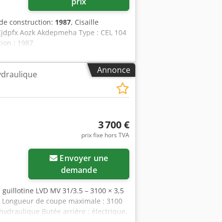
prix
de construction:
1987
, Cisaille
 Cjdpfx Aozk Akdepmeha Type : CEL 104
ion : 1987
Annonce
hydraulique
3 700 €
prix fixe hors TVA
Envoyer une
demande
 à guillotine LVD MV 31/3.5 – 3100 × 3,5
5 Longueur de coupe maximale : 3100
ydraulique Butée arrière : électrique,
on 4000 × 1800 × 1600 mm Chodpfx