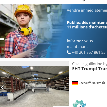
Apszi Hhwemoa
Vendre immédiatemen
Publiez dès maintenan
11 millions d'achete
Informez-vous
maintenant
+49 201 857 861 53
Cisaille guillotine 
EHT Trumpf
Tru
Bocholt
209 km