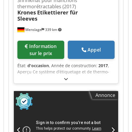
Shrinkmat pour manchons
thermorétractables (2017)
Krones
Etikettierer für
Sleeves
Menslage
339 km
Information
Appel
sur le prix
État:
d'occasion
, Année de construction:
2017
,
Aperçu Ce système d’étiquetage et de thermo-
rétraction des étiquettes à manche a été
fabriqué en 2017 par la société allemande
Krones. Le système est composé d’un
Annonce
applicateur d’étiquettes à manche Krones
Sleevematic et d’un tunnel de thermo-rétraction
Krones Shrinkmat, et est conçu pour l’application
et la thermo-rétraction d’étiquettes à manche
sur des bouteilles et des conteneurs de
différents formats. Données techniques -