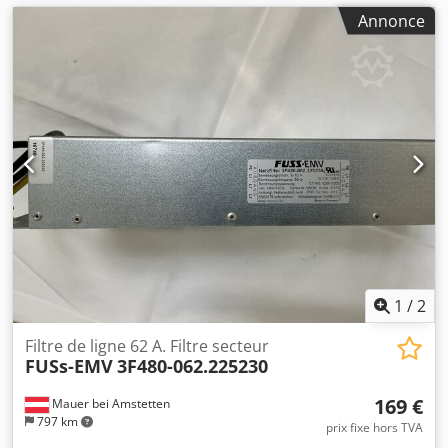
Annonce
1
/
2
Filtre de ligne 62 A. Filtre secteur
FUSs-EMV
3F480-062.225230
169 €
Mauer bei Amstetten
797 km
prix fixe hors TVA