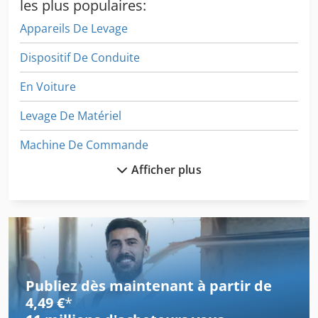
les plus populaires:
Appareils De Levage
Dispositif De Conduite
En Voiture
Levage De Matériel
Machine De Commande
Afficher plus
Machine De Construction
Machine De Fabrication
Machine De Façonnage
Machine De Finition
Publiez dès maintenant à partir de
Machine De Laminage
4,49 €
*