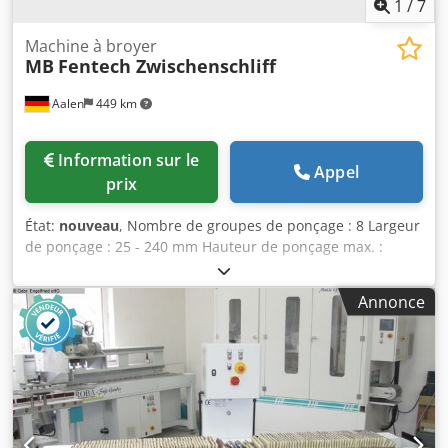
1
/
7
Machine à broyer
MB
Fentech Zwischenschliff
Aalen
449 km
Information sur le
Appel
prix
État:
nouveau
, Nombre de groupes de ponçage : 8 Largeur
de ponçage : 25 - 240 mm Hauteur de ponçage max. :
15 - 140 mm MB ROBA Fentech, machine de ponçage
entièrement automatique Conçue pour le ponçage de
Annonce
pièces de bois individuelles dans la fabrication de
fenêtres, pour les applications suivantes : Dcjdpfxjzqvn Ae
Agusk - Ponçage fin du bois - Ponçage pour l’imprégnation
- Ponçage intermédiaire pour la laque Avantages du
principe ROBA Fentech : - Détection automatique des
pièces par scanner à l’entrée de la machine -
Positionnement motorisé des groupes de ponçage - Les