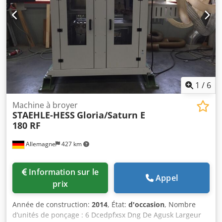
outils et les dispositifs de serrage illustrés ne font partie
de la livraison que s'ils sont mentionnés dans les si cela
est indiqué dans les informations complémentaires. Les
données techniques et les indications sont sujettes à des
modifications et à des erreurs. Djdpfjxq Hkuox Agueck sous
réserve de vente intermédiaire !
1
/
6
Machine à broyer
STAEHLE-HESS
Gloria/Saturn E
180 RF
Allemagne
427 km
Information sur le
Appel
prix
Année de construction:
2014
, État:
d'occasion
, Nombre
d’unités de ponçage : 6 Dcedpfxsx Dng De Agusk Largeur