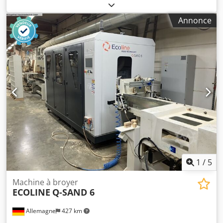
de ponçage : 180 mm Hauteur maximale de ponçage : 150
mm Ponçeuse STAEHLE type Gloria/Saturn E 180 RF -----
Annonce
Ponçeuse de finition Stähle Hess type Saturn E 180 RF
(anciennement Gloria) équipée de 2 unités de ponçage
ainsi que d’unités de finition Roto Finish supérieures et
inférieures supplémentaires. 1 bande abrasive supérieure
1 bande abrasive inférieure 2 unités supérieures de
finition Roto Finish 2 unités inférieures de finition Roto
Finish Description détaillée dans le PDF du fabricant à
côté. Vente pour le compte du client. Les photos
proviennent de nos archives et ont été prises avant la
livraison de la machine au client. (Données techniques
selon le fabricant — sans garantie !)
1
/
5
Machine à broyer
ECOLINE
Q-SAND 6
Allemagne
427 km