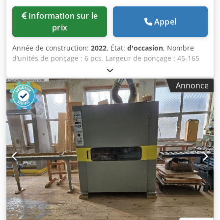
Information sur le
Appel
prix
Année de construction:
2022
, État:
d'occasion
, Nombre
d’unités de ponçage : 6 pcs. Largeur de ponçage : 45-165
mm Hauteur de ponçage max. : 45-92 mm Poids : 2200 kg
Ecoline Q-SAND 6 À vendre pour le compte du client -----
Annonce
Texte long en pièce jointe PDF! Description courte : Dsdpfx
Agsxyafkjusck Machine équipée d'une bande
d’alimentation et d’une détection automatique de la
hauteur. Elle dispose de 2 plateaux de ponçage supérieurs
et de 2 inférieurs, chacun combiné à une unité de
brossage. Description technique du fabricant : Ecoline Q-
Sand : la ponceuse idéale pour les carrelets et plus encore.
Conçue pour travailler sur les deux faces de la pièce avec
un réglage tridimensionnel, la Q-Sand garantit une
précision et une uniformité maximales. Elle est équipée de
disques de ponçage, de brosses à lamelles et d’un double
disque pour un enlèvement de matière plus efficace,
améliorant ainsi l’adhérence pour les traitements