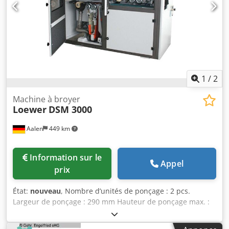
ponçage d’adaptation en cas de différences d’épaisseur
jusqu'à 4 mm ou pour pièces déformées - Sélecteur
ponçage d’adaptation / calibrage - Réglage motorisé de
l’épaisseur de la pièce avec avance rapide - Détection
automatique de l’épaisseur de la pièce - Longueur de la
machine (mm) : 1150 - Largeur de la machine (mm) : 1020 -
Poids de la machine (kg) : 950 - Conforme CE
1
/
2
Machine à broyer
Loewer
DSM 3000
Aalen
449 km
Information sur le
Appel
prix
État:
nouveau
, Nombre d’unités de ponçage : 2 pcs.
Largeur de ponçage : 290 mm Hauteur de ponçage max. :
180 mm LÖWER DoubleSander Solid DSM 3000 -----
Machine de ponçage bois individuel, double face, pour le