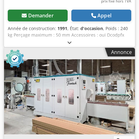
prix fixe hors TVA
Demander
Appel
Année de construction:
1991
, État:
d'occasion
, Poids : 240
kg Perçage maximum : 50 mm Accessoires : oui Dcodpfx
Agjztfvbsuok Numéro de série : 2035
Annonce