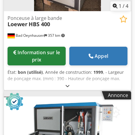
1
/
4
Ponceuse à large bande
Loewer
HBS 400
Bad Oeynhausen
357 km
Information sur le
Appel
prix
État:
bon (utilisé)
, Année de construction:
1999
, - Largeur
de ponçage max. (mm) : 390 - Hauteur de ponçage max.
(mm) : 390 - Patin de ponçage supérieur : 1 - Moteur de
ponçage (kW) : 7,5 - Dimensions de la bande abrasive (mm)
Annonce
: 300 x 1800 - Tapis de transport : pour l’avance du
matériau - Vitesses d'avance (m/min) : 6/11/16 -
Raccordement à l’aspiration diamètre (mm) : 150 - Hauteur
de table constante Djdpfx Agey Avzvsujck - Oscillation
pneumatique de la bande abrasive - Tension pneumatique
de la bande abrasive - Patin de ponçage spécial HBS : pour