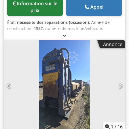
Information sur le
Appel
prix
État:
nécessite des réparations (occasion)
, Année de
construction:
1987
, numéro de machine/véhicule:
90071000
, poids total:
15 000 kg
, Actuellement, la
« pression latérale » est bloquée, car du matériau (tôles)
Annonce
s'est glissé sous le bloc latéral et s'est coincé. Crsdpfxey
Tlzao Ab Asf
1
/
16