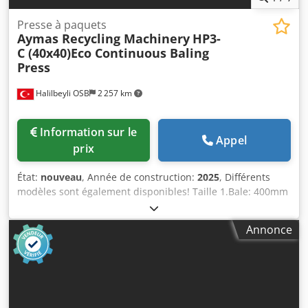
Presse à paquets
Aymas Recycling Machinery
HP3-
C (40x40)Eco Continuous Baling
Press
Halilbeyli OSB
2 257 km
Information sur le
Appel
prix
État:
nouveau
, Année de construction:
2025
, Différents
modèles sont également disponibles! Taille 1.Bale: 400mm
x 400mm x ... 2. Dimensions de la boîte d'impression (L x L
x H): 1000 mm x 2600 mm x 900 mm 3. Dimensions du
Annonce
bunker de chargement (L xlxh): 1400 mm x 1850 mm x
500mm 4. Ouverture d'alimentation (lxl): 1000 mm x 1600
mm 5. Capacité: 3-4 tonnes / heure (aluminium, 13-15
tonnes / heure (cuivre), 9-10 tonnes / heure (acier) 6. Durée
du cycle: 45 secondes 7. Impression Push pré-
compression: 120 tonnes 8. Compression secondaire: 120