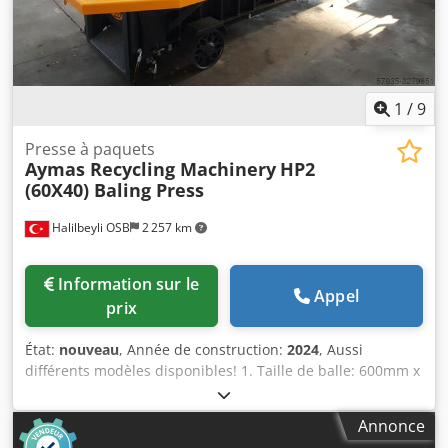
1
/
9
Presse à paquets
Aymas Recycling Machinery
HP2
(60X40) Baling Press
Halilbeyli OSB
2 257 km
Information sur le
Appel
prix
État:
nouveau
, Année de construction:
2024
, Aussi
différents modèles disponibles! 1. Taille de balle: 600mm x
400mm x ... 2. Dimension du conteneur (largeur x longueur
x hauteur): 620 mm x 1300 mm x 620 mm 3. Capacité: 0,8 -
Annonce
1,2 tonnes / heure (fer - acier) 4. Poids de la balle: 45 - 100