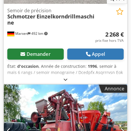
Semoir de précision
Schmotzer
Einzelkorndrillmaschi
ne
2 268 €
Marxen
492 km
prix fixe hors TVA
Demander
Appel
État:
d'occasion
, Année de construction:
1996
, semoir à
maïs 6 rangs / semoir monograine / Dcedpfx Asqrrrvsn Eok
Annonce