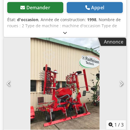
Demander
Appel
État:
d'occasion
, Année de construction:
1998
, Nombre de
roues : 2 Type de machine : machine d'occasion Type de
châssis : porté Équipement d'engrais / vis d'engrais /
Dodpfx Aer Ncfqen Esck
Annonce
1
/
3