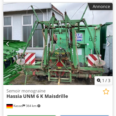
litres, éclairage LED, terminal Twin 3.0, terminal ISObus
Annonce
pour tracteur / Dcsdpfst H Hmusx An Ejk
1
/
3
Semoir monograine
Hassia
UNM 6 K Maisdrille
Kassel
364 km