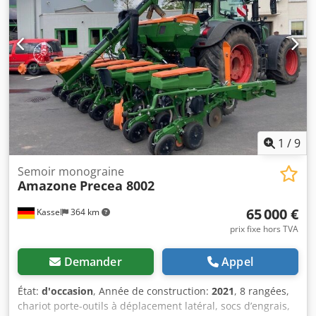
1
/
9
Semoir monograine
Amazone
Precea 8002
65 000 €
Kassel
364 km
prix fixe hors TVA
Demander
Appel
État:
d'occasion
, Année de construction:
2021
, 8 rangées,
chariot porte-outils à déplacement latéral, socs d’engrais,