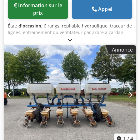
Information sur le
Appel
prix
État:
d'occasion
, 6 rangs, repliable hydraulique, traceur de
lignes, entraînement du ventilateur par arbre à cardan.
Dcjdpfx Aot A Uh Son Esk
Annonce
1
/
4