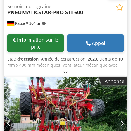
Semoir monograine
PNEUMATICSTAR-PRO STI 600
Kassel
364 km
Information sur le
Appel
prix
État:
d'occasion
, Année de construction:
2023
, Dents de 10
mm x 490 mm mécaniques. Ventilateur mécanique avec
limiteur de vent au lieu du bouton de désactivation du
ventilateur à l’arrière. / Sur l’appareil, panneaux de
Annonce
signalisation avec éclairage conforme. Dsdpfx Astgth Nen
Eock