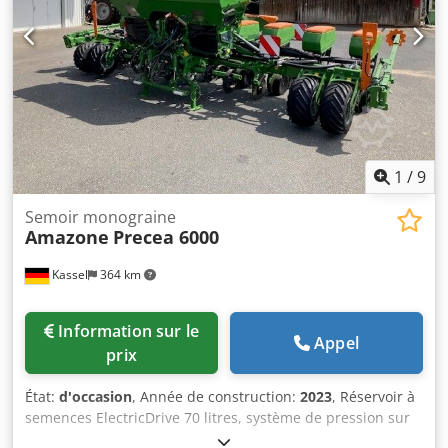
1
/
9
Semoir monograine
Amazone
Precea 6000
Kassel
364 km
Information sur le
Appel
prix
État:
d'occasion
, Année de construction:
2023
, Réservoir à
semences ElectricDrive 70 litres, système de pression sur
les socs hydraulique, réservoir d'engrais arrière / 1 250