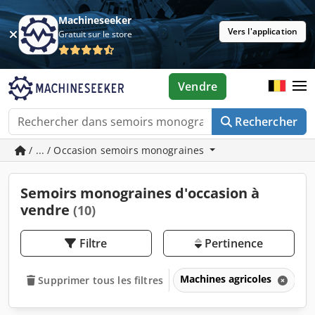
Machineseeker
Vers l'application
Gratuit sur le store
Vendre
Rechercher
/ ... / Occasion semoirs monograines
Semoirs monograines d'occasion à
vendre
(10)
Filtre
Pertinence
Machines agricoles
S
Supprimer tous les filtres