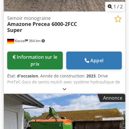
1
/
2
Semoir monograine
Amazone
Precea 6000-2FCC
Super
Kassel
364 km
Information sur le
Appel
prix
État:
d'occasion
, Année de construction:
2023
, Drive
PreTeC-Socs de semis mulch avec système hydraulique de
pression des socs SmartForce, tête de distribution pour /
réservoir frontal, commande de machine ISOBUS, réservoir
Annonce
frontal FTender 2200 / couvercle du réservoir, vis de
remplissage FTender à une seule ligne de convoyage
autonome / commande de machine ISOBUS. Dcodetp
Hmropfx An Eok