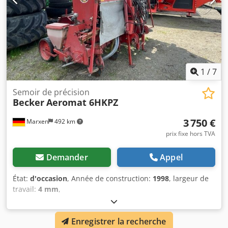
1
/
7
Semoir de précision
Becker
Aeromat 6HKPZ
3 750 €
Marxen
492 km
prix fixe hors TVA
Demander
Appel
État:
d'occasion
, Année de construction:
1998
, largeur de
travail:
4 mm
,
Enregistrer la recherche