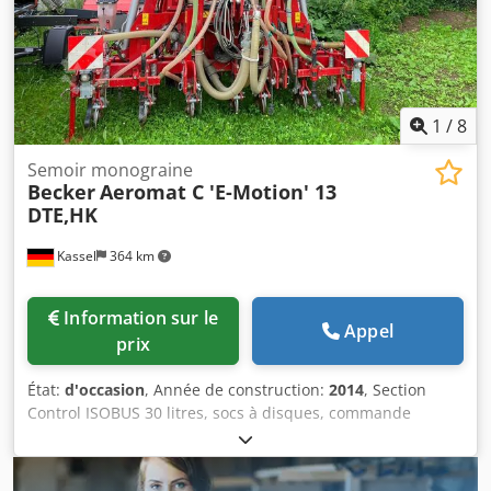
1
/
8
Semoir monograine
Becker
Aeromat C 'E-Motion' 13
DTE,HK
Kassel
364 km
Information sur le
Appel
prix
État:
d'occasion
, Année de construction:
2014
, Section
Control ISOBUS 30 litres, socs à disques, commande
Nordsten / réservoir frontal NS1904M, vis de remplissage,
capacité 1900 l. Dcjdst Uz Ivspfx An Esk