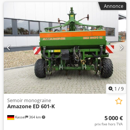
Annonce
1
/
9
Semoir monograine
Amazone
ED 601-K
5 000 €
Kassel
364 km
prix fixe hors TVA