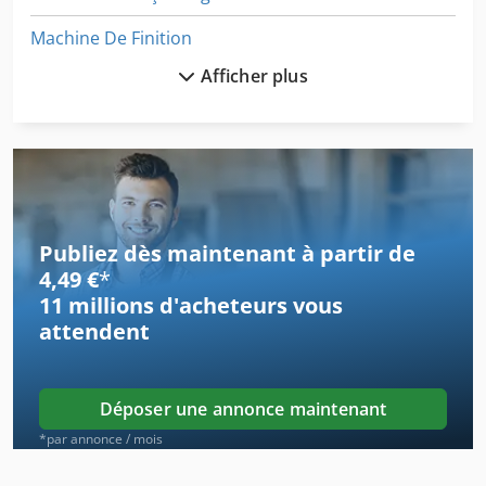
Machine De Finition
Afficher plus
Machine De Gravure
Machine De Laminage
Machine De Menuiserie
Machine De Mesure
Publiez dès maintenant à partir de
Machine De Meulage
4,49 €
*
11 millions d'acheteurs
vous
Machine De Meulage De Ver
attendent
Machine De Meulage Mécanique
Machine De Parquet
Déposer une annonce maintenant
Machine De Production
*par annonce / mois
Machine De Rassemblement