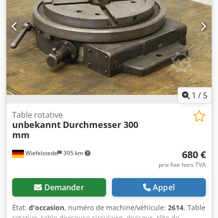
1
/
5
Table rotative
unbekannt
Durchmesser 300
mm
680 €
Wiefelstede
395 km
prix fixe hors TVA
Demander
Appel
État:
d'occasion
, numéro de machine/véhicule:
2614
, Table
rotative, table diviseuse circulaire, diviseur, tête de