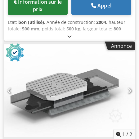
Information sur le
Appel
prix
État:
bon (utilisé)
, Année de construction:
2004
, hauteur
totale:
500 mm
, poids total:
500 kg
, largeur totale:
800
mm
, diamètre de la table rotative:
180 mm
, charge de la
table:
200 kg
, Accessoires d'usinage Nikken - CNC180
Annonce
MACH-ID 9663 Fabricant : Nikken Type : CNC180
Commande numérique : ULTIMAX Année de fabrication :
2004 Diamètre de la table : 180 mm Charge admissible de
la table : 200 Longueur : 1 200 mm Crodpfjzhlb Hex Ahhsf
Largeur : 800 mm Hauteur : 500 mm Poids : 500 kg Veuillez
noter : les informations contenues dans cette page ont été
fournies de bonne foi et, dans la mesure du possible,
proviennent du fabricant. Ces informations sont fournies
en toute bonne foi, mais leur exactitude ne peut être
garantie. En conséquence, elles ne constituent pas une
représentation ni des conditions contractuelles. Nous vous
recommandons de vérifier tous les détails importants.
1
/
2