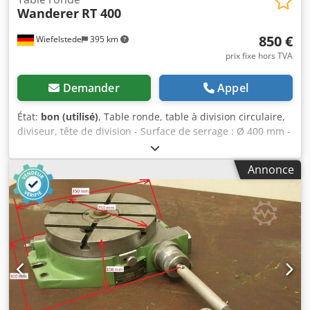
Wanderer
RT 400
850 €
Wiefelstede
395 km
prix fixe hors TVA
Demander
Appel
État:
bon (utilisé)
, Table ronde, table à division circulaire,
diviseur, tête de division - Surface de serrage : Ø 400 mm -
Gorge : mm Codpfecilmlox Ahhjrf - Hauteur : 150 mm -
Dimensions : 600/700/H150 mm - Poids : 147 kg
Annonce