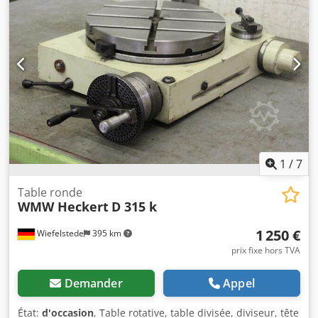
systèmes de commande HEIDENHAIN, SIEMENS et FANUC
Vos avantages en tant que client JMT : ✔ Partenaire de
distribution officiel pour ZEATZ en Allemagne ✔ Assistance
technique et service sur site ✔ Fourniture rapide des
pièces de rechange ✔ Assistance pour l’intégration et la
mise en service ✔ Projets de référence disponibles en
Allemagne Contactez-nous – nous serons heureux de vous
conseiller et de vous proposer une offre personnalisée.
1
/
7
Table ronde
WMW Heckert
D 315 k
1 250 €
Wiefelstede
395 km
prix fixe hors TVA
Demander
Appel
État:
d'occasion
, Table rotative, table divisée, diviseur, tête