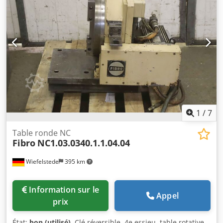
1
/
7
Table ronde NC
Fibro
NC1.03.0340.1.1.04.04
Wiefelstede
395 km
Information sur le
Appel
prix
État:
bon (utilisé)
, Clé réversible, 4e essieu, table rotative,