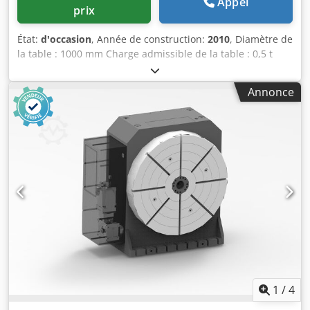
Appel
prix
État:
d'occasion
, Année de construction:
2010
, Diamètre de
la table : 1000 mm Charge admissible de la table : 0,5 t
Crodeznndkspfx Ahhsf Hauteur de la table : 300 mm
Puissance totale requise : 12 kW Poids de la machine :
Annonce
environ 0,5 t Encombrement : environ 1 x 1,2 x 0,3 m Table
tournante à rotation continue, réglable. Base de 570 mm
de diamètre, étendue à 1000 mm de diamètre. Utilisée sur
une rectifieuse à plat pour les opérations de rectification
sur table tournante. Nous fournissons avec la table un
nouveau moteur de remplacement.
1
/
4