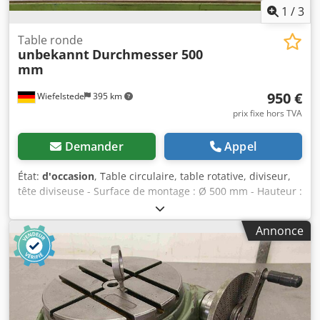
1
/
3
Table ronde
unbekannt
Durchmesser 500
mm
950 €
Wiefelstede
395 km
prix fixe hors TVA
Demander
Appel
État:
d'occasion
, Table circulaire, table rotative, diviseur,
tête diviseuse - Surface de montage : Ø 500 mm - Hauteur :
120 mm - Rainure : mm - Dimensions :
660 / 680 / H120 mm - Poids : 129 kg Credpfecktx Tox Ahhjf
Annonce