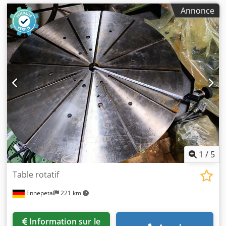
Annonce
1
/
5
Table rotatif
Ennepetal
221 km
Information sur le