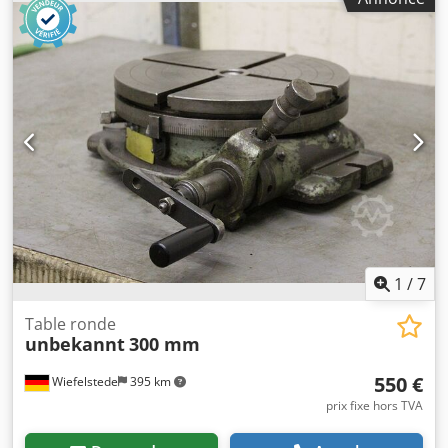
rainure : 14 mm - Sans crochet de transport - Dimensions :
540/470/H200 mm - Poids : 64 kg
1
/
7
Table ronde
unbekannt
300 mm
550 €
Wiefelstede
395 km
prix fixe hors TVA