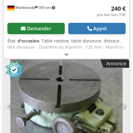
240 €
Wiefelstede
395 km
prix fixe hors TVA
Demander
Appel
État:
d'occasion
, Table rotative, table diviseuse, diviseur,
tête diviseuse - Diamètre du mandrin : 125 mm - Mandrin :
Röhm - Nombre de divisions : 12 - Hauteur : 300 mm -
Dimensions : 170/170/H300 mm - Poids : 19 kg Crsdpfx
Annonce
Ajddk H Ashhjf