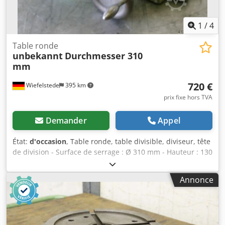
1
/
4
Table ronde
unbekannt
Durchmesser 310
mm
720 €
Wiefelstede
395 km
prix fixe hors TVA
Demander
Appel
État:
d'occasion
, Table ronde, table divisible, diviseur, tête
de division - Surface de serrage : Ø 310 mm - Hauteur : 130
mm Codpfx Ajchyxzehherf - Rainure : mm - Dimensions :
410/380/H130 mm - Poids : 40 kg
Annonce