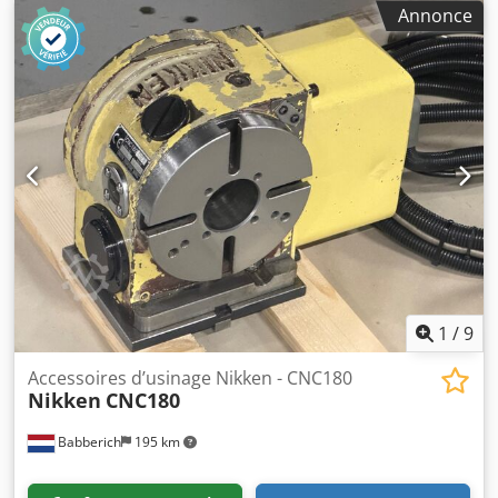
Spécifications complètes disponibles sur demande.
Annonce
L’article est en parfait état, n’ayant jamais été utilisé.
Disponible immédiatement. Contactez-nous pour plus
d’informations. Cedpfjxy Iq Usx Ahhorf
1
/
9
Accessoires d’usinage Nikken - CNC180
Nikken
CNC180
Babberich
195 km