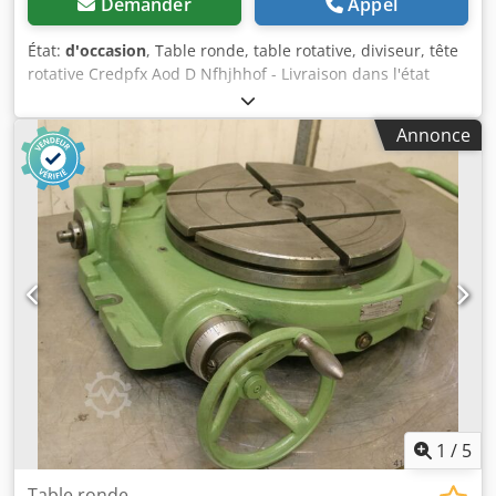
Demander
Appel
État:
d'occasion
, Table ronde, table rotative, diviseur, tête
rotative Credpfx Aod D Nfhjhhof - Livraison dans l'état
actuel, tel que constaté lors de la visite - État : voir les
photos - Table : Ø 300 mm - Hauteur : mm - Rainure : 14
Annonce
mm - Dimensions : 380/500/H130 mm - Poids : 51,5 kg
1
/
5
Table ronde