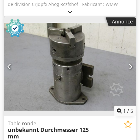
de division Crjdpfx Ahog Rczfshof - Fabricant : WMW
Heckert, table rotative type D 315 k, numéro TGL 28561/02 -
Surface de serrage : Ø 315 mm - Hauteur : 140 mm -
Annonce
Rainure : 14 mm - Dimensions : 615 / 540 / H 150 mm -
Poids : 83 kg
1
/
5
Table ronde
unbekannt
Durchmesser 125
mm