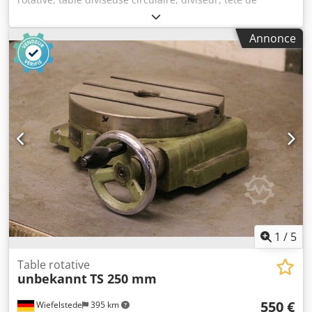
division Crodpfxefnbyme Ahhef -Table : Ø 300 mm -
Alésage central : Ø 62 mm -Hauteur : 115 mm -Rainure : 16
Annonce
mm -Dimensions : 460/420/H115 mm -Poids : 61 kg
1
/
5
Table rotative
unbekannt
TS 250 mm
550 €
Wiefelstede
395 km