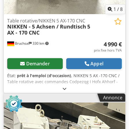
1
/
8
Table rotative/NIKKEN 5 AX-170 CNC
NIKKEN - 5 Achsen / Rundtisch
5
AX - 170 CNC
4 990 €
Bruchsal
330 km
prix fixe hors TVA
Demander
Appel
État:
prêt à l'emploi (d'occasion)
, NIKKEN 5 AX -170 CNC /
Table rotative avec commandes Codpezqg I Hofx Ahhorf -
TYPE : Table à 5 axes - AX 170 CNC / Table rotative -Le
NIKKEN / 5 AX -170 est une table CNC compacte et robuste,
Annonce
conçue pour des opérations de perçage et de fraisage de
précision dans les domaines de l’usinage à 4 et 5 axes. -
Documentation complète fournie -État général soigné
Dimensions : L x l x h : 780 x 340 x 280 mm Erreurs et
omissions réservées.