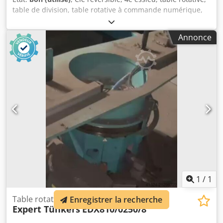
table de division, table rotative à commande numérique,
diviseur, tête de division, table à indexation continue,
accouplement tournant. - Fabricant : Fibro, table rotative
Annonce
Fibroplan avec entraînement Crodpfx Ahjhvtcbohof - Type :
NC1.03.0340.1.1.04.04 - Diamètre de la table : 340 m -
Système de serrage : hydraulique - Entraînement :
servomoteur Indramat, type 112B-0-LD-4-C/180-A-
0/Wi533LX/S011 - Quantité : 2 tables rotatives disponibles
(dont 1 avec plaque de base) - Prix : par pièce - Dimensions
: 660/640/H550 mm (avec plaque de base) - Poids : 420 kg
(avec plaque de base) / pièce
1
/
1
Table rotative d’indexation
Enregistrer la recherche
Expert Tünkers
EDX810/0250/8