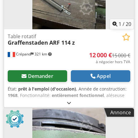
1
/
20
Table rotatif
Graffenstaden
ARF 114 z
12 000 €
Crépand
321 km
15 000 €
à négocier hors TVA
Demander
Appel
État:
prêt à l'emploi (d'occasion)
, Année de construction:
1968
, Fonctionnalité:
entièrement fonctionnel
, aléseuse
GRAFFENSTADEN ARF 114 Z , je vous joins photos et
descriptifs Machine en parfait état mécanique et
Annonce
électrique Déplacement du chariot 2 m en longitudinal 2 m
en transversal 1m75 en hauteur Broche diamètre 115
Cjdpfx Ahsyzm Dfjhorf Déplacement 900 mm 1 tête
universelle Graffenstaden 1 plateau d'andréa 1 prolonge 1