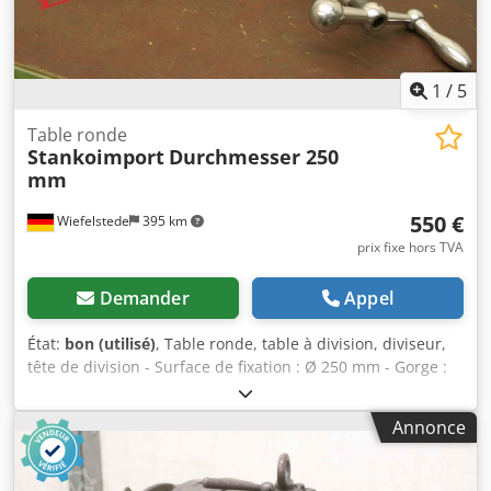
1
/
5
Table ronde
Stankoimport
Durchmesser 250
mm
550 €
Wiefelstede
395 km
prix fixe hors TVA
Demander
Appel
État:
bon (utilisé)
, Table ronde, table à division, diviseur,
tête de division - Surface de fixation : Ø 250 mm - Gorge :
20 mm Crodpfx Ahsb A H N Iohsf - Hauteur : 108 mm -
Dimensions : 580/350/H120 mm - Poids : 36 kg
Annonce