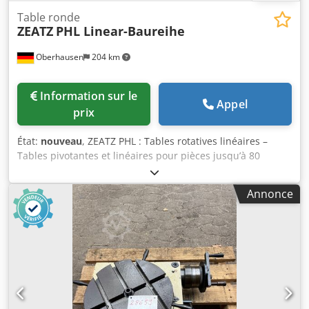
Table ronde
ZEATZ
PHL Linear-Baureihe
Oberhausen
204 km
Information sur le
Appel
prix
État:
nouveau
, ZEATZ PHL : Tables rotatives linéaires –
Tables pivotantes et linéaires pour pièces jusqu’à 80
tonnes La gamme linéaire ZEATZ PHL combine une
technologie de table rotative de haute précision avec un
Annonce
axe linéaire intégré, offrant une flexibilité maximale pour
les tâches d’usinage complexes. Idéale pour le
positionnement, la rotation simultanée et l’usinage par
interpolation sur des pièces de grande taille et de poids
élevé. Vos avantages en un coup d’œil : ✔ Combinaison
d’une table rotative et d’un axe linéaire dans une seule
unité ✔ Intégration dans les machines existantes
(systèmes de commande : HEIDENHAIN / SIEMENS /