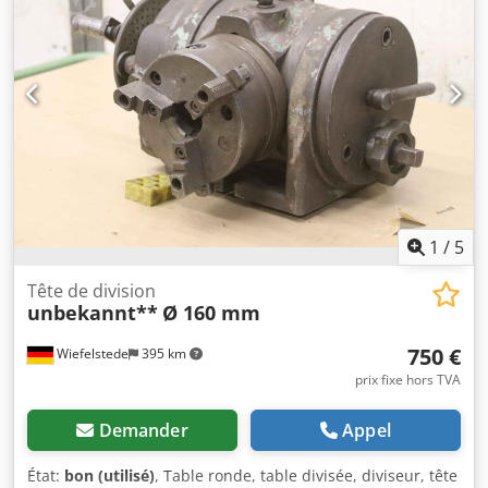
1
/
5
Tête de division
unbekannt**
Ø 160 mm
750 €
Wiefelstede
395 km
prix fixe hors TVA
Demander
Appel
État:
bon (utilisé)
, Table ronde, table divisée, diviseur, tête