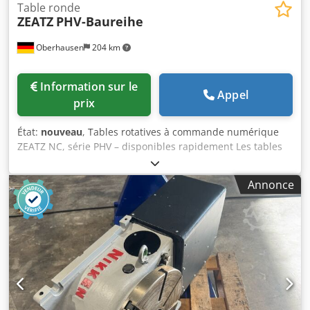
Table ronde
ZEATZ
PHV-Baureihe
Oberhausen
204 km
Information sur le
Appel
prix
État:
nouveau
, Tables rotatives à commande numérique
ZEATZ NC, série PHV – disponibles rapidement Les tables
rotatives à commande numérique ZEATZ, série PHV, sont
synonymes de précision, de stabilité et de flexibilité
Annonce
maximales dans l’usinage moderne. Idéales pour le
positionnement, le tournage et l’usinage simultané dans
diverses applications. Vos avantages en un coup d’œil : ✔
Intégration dans les machines existantes équipées de
commandes HEIDENHAIN ou SIEMENS. ✔ Service et
assistance technique directement auprès de JMT. ✔
Versions personnalisées et solutions sur mesure. ✔
Grande capacité de charge pour les pièces lourdes.
Pourquoi ZEATZ : ZEATZ représente des solutions