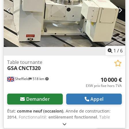
1
/
6
Table tournante
GSA
CNCT320
10 000 €
Sheffield
518 km
EXW prix fixe hors TVA
Demander
Appel
État:
comme neuf (occasion)
, Année de construction:
2014
, Fonctionnalité:
entièrement fonctionnel
, Table
basculante et rotative CNC GSA T320, jamais utilisée.