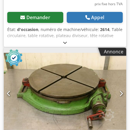
prix fixe hors TVA
Demander
Appel
État:
d'occasion
, numéro de machine/véhicule:
2614
, Table
circulaire, table rotative, plateau diviseur, tête rotative
Codpfx Ahed D Nflehorf -Table : Ø 250 mm -Hauteur : 100
mm -Rainure : 12 mm -Dimensions : 320/400/H100 mm -
Annonce
Poids : 33 kg