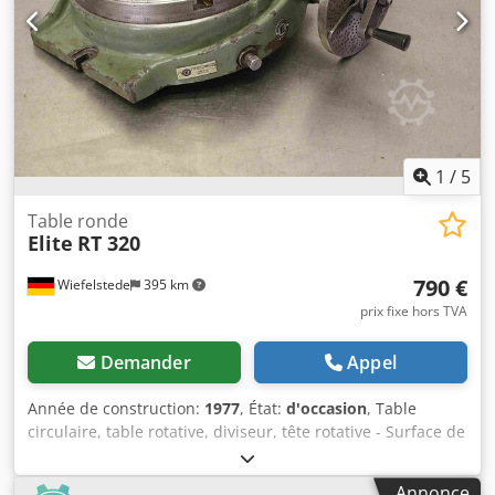
1
/
5
Table ronde
Elite
RT 320
790 €
Wiefelstede
395 km
prix fixe hors TVA
Demander
Appel
Année de construction:
1977
, État:
d'occasion
, Table
circulaire, table rotative, diviseur, tête rotative - Surface de
fixation : Ø 320 mm Crjdpofwx U Djfx Ahhof - Alésage
central : Ø 25/40 mm - Hauteur : 110 mm - Largeur de la
Annonce