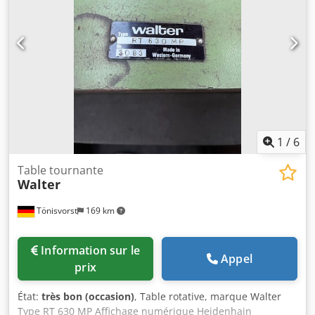
visu 3 axes 2 gammes d'avance par variateur sur tous les
mouvements Nombreux outillages Possibilité de voir cette
machine en état de marche Machine à démonter sur place
Tel : 03.80.92.23.28 ou 03.80.92.34.03 ou 06.79.58.06.79
1
/
6
Table tournante
Walter
Tönisvorst
169 km
Information sur le
Appel
prix
État:
très bon (occasion)
, Table rotative, marque Walter
Type RT 630 MP Affichage numérique Heidenhain