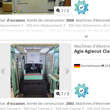
1
/
2
État:
d'occasion
, Année de construction:
2008
, Machines d'électro
Déplacement Y : 400 mm Déplacement Z : 350 mm Dimensions de la 
Sjrf Dimensions de la table Y : 500 mm Poids maximal de l’électrode 
1000 kg Changeur d’outils : 5 positions Refroidisseur Axe C
Machines d'électroé
Agie
Agiecut Cla
Emmelshausen
223
1
/
3
État:
d'occasion
, Année de construction:
2003
, Machines d'électroér
Serf Course X : 350 mm Course Y : 250 mm Course Z : 256 mm Dimen