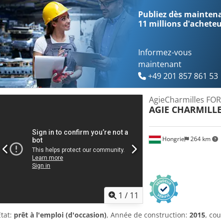
intérieures du bac de travail : environ 830 × 590 × 350 mm Distance 
Publiez dès maintenan
520 mm DÉTAILS DE LA MACHINE Commande numérique : AGIEMATIC
11 millions d'achete
Raccordement au réseau : 400 V / 50 Hz Dimensions et poids Dimensio
× 2 580 mm Poids de la machine : environ 2 550 kg
Informez-vous
maintenant
+49 201 857 861 53
AgieCharmilles FO
AGIE CHARMILL
Hongrie
264 km
1
/
11
État:
prêt à l'emploi (d'occasion)
, Année de construction:
2015
, co