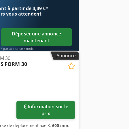
entre la table et le mandrin : 170 –
t à partir de 4,49 €
*
 T Générateur : AGIEPULS 60
urs
vous attendent
ns (L x l x H) : environ 3 000 × 1 700
Déposer une annonce
maintenant
*par annonce / mois
Annonce
RM 30
ES
FORM 30
Information sur le
prix
urse de déplacement axe X:
600 mm
,