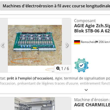
d'une souris. Si vous recherchez des capacités d'électroérosion à fi
Machines d'électroérosion à fil avec course longitudina
AGIE Agiecut Challenge 2 que nous proposons à la vente. Contactez-
3 x 400 V- Fréquence : 50 Hz- Puissance : 9 kVA- Courant nominal :
unité de refroidissement externe ICS Cool Energy i-Chiller montée 
Composant
supplémentaire : console d'opérateur autonome avec écran, clavier 
AGIE
Agie Zch.S
Blok STB-06 A 62
Remscheid
206 km
1
/
6
État:
prêt à l'emploi (d'occasion)
, Agie, terminal de signalisation p
d’occasion, présentant de légères traces d’usure, entièrement foncti
Machine d'érosion p
AGIE CHARMILL