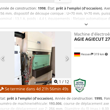
Année de construction:
1998
, État:
prêt à l'emploi (d'occasion)
, Ax
256 mm, dispositif de découpe conique : U=70 mm, V=70 mm, puissa
nominal : 13,1 A, poids : 4,4 t, équipements : filetage automatique d
de serrage universel, boîte à main, AgieSetup 3D compensation auto
pistolet de lavage, filtre à bougie papier et logiciel de programmat
Machine d'électroér
Ajzadkxjl Sjrf
AGIE
AGIECUT 27
Hessen
319 km
1
/
12
Se termine dans
4
d
21
h
56
min
47
s
État:
prêt à l'emploi (d'occasion)
, Année de construction:
1995
, Fo
numéro de machine/véhicule:
193.006
, course de déplacement axe
course de déplacement axe Z:
256 mm
, Diamètre du fil (max.):
0,3