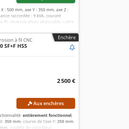
e X : 500 mm, axe Y : 350 mm, axe Z :
nce raccordée : 9 kVA, courant
u fil, réservoir d’eau abaissable, cadre
matique de la position de la pièce,
ion Lei/Wirecut avec dongle. Csdpfx
Enchère
osion à fil CNC
0 SF+F HSS
2 500 €
Aux enchères
nctionnalité:
entièrement fonctionnel
,
 X:
350 mm
, course de l’axe Y:
250 mm
,
3 mm
, modèle de contrôleur: