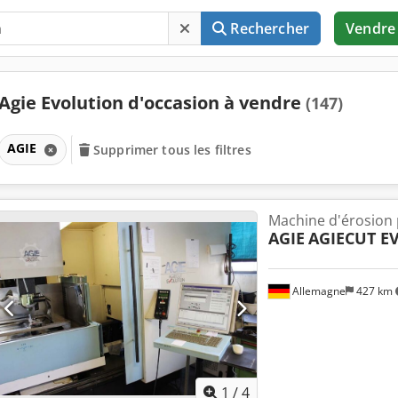
Rechercher
Vendre
Agie Evolution d'occasion à vendre
(147)
AGIE
Supprimer tous les filtres
Machine d'érosion p
AGIE
AGIECUT E
Allemagne
427 km
1
/
4