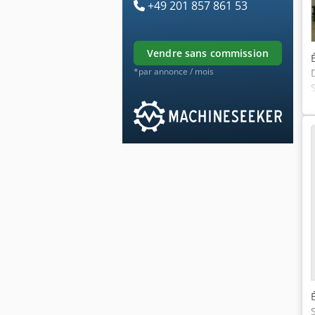
+49 201 857 861 53
vendre sans commission
*par annonce / mois