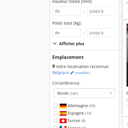
Hauteur totale [mm]:
-
Poids total [kg]:
-
Afficher plus
Emplacement
Votre localisation reconnue:
Belgique
(modifier)
Circonférence:
Illimité
(147)
Allemagne
(95)
Espagne
(10)
Suisse
(8)
France