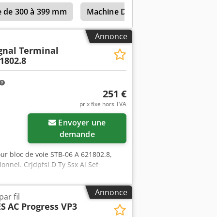
l de haute qualité, pensez à la machine
le de 300 à 399 mm
Machine D’érosion Spark
Eros
nous pour plus de détails. - Tension :
 15,2 A- Équipement supplémentaire :
sur une palette en bois- Équipement
Annonce
et souris Cjdpezpa Absfx Al Sorf
ignal Terminal
1802.8
251 €
prix fixe hors TVA
Envoyer une
demande
our bloc de voie STB-06 A 621802.8,
onnel. Crjdpfsi D Ty Ssx Al Sef
Annonce
ar fil
ES
AC Progress VP3