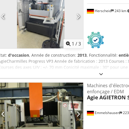
Herscheid
243 km
1
/
3
État:
d'occasion
, Année de construction:
2013
, Fonctionnalité:
enti
AgieCharmilles Progress VP3 Année de fabrication : 2013 Courses 
Courses des axes U/V : +/- 70 mm Conicité maximale : 30° pour une
disponibles : 0,15 – 0,33 mm Machine à bain d’eau avec enfilage auto
Machines d'électro
enfonçage / EDM
Agie
AGIETRON S
Emmelshausen
223