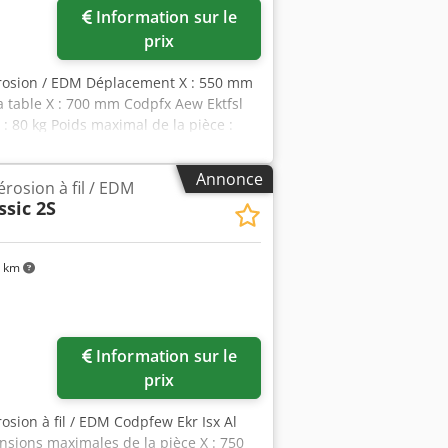
Information sur le
d'images
prix
érosion / EDM Déplacement X : 550 mm
table X : 700 mm Codpfx Aew Ektfsl
: 80 kg Poids maximal de la pièce :
Annonce
rosion à fil / EDM
ssic 2S
 km
Information sur le
prix
osion à fil / EDM Codpfew Ekr Isx Al
sions maximales de la pièce X : 750