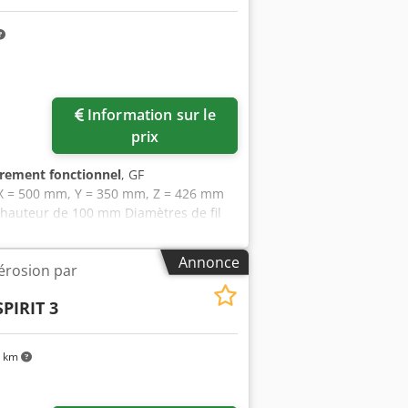
Information sur le
prix
èrement fonctionnel
, GF
: X = 500 mm, Y = 350 mm, Z = 426 mm
 hauteur de 100 mm Diamètres de fil
matique du fil et Crsdpfjzcdtxjx Al Sjf
Annonce
érosion par
PIRIT 3
 km
Demander plus