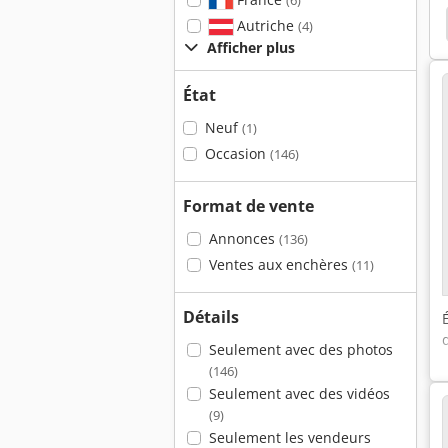
(6)
rmilles Roboform 4000
Machine À Électroérosion
Autriche
(4)
Afficher plus
État
Neuf
(1)
Occasion
(146)
Format de vente
Annonces
(136)
Ventes aux enchères
(11)
Détails
Seulement avec des photos
(146)
Seulement avec des vidéos
(9)
Seulement les vendeurs