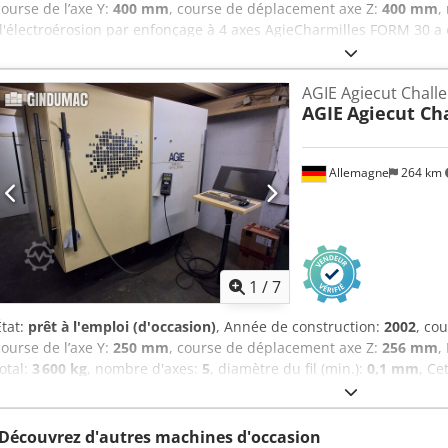
course de l’axe Y:
400 mm
, course de déplacement axe Z:
400 mm
,
d'électroérosion par enfonçage à 4 axes AgieCharmilles FORM 30 a 
une course de 600 mm sur l'axe X, de 400 mm sur l'axe Y et de 400 
obtenir des capacités d'enfonçage de haute qualité, considérez l
AGIE Agiecut Chall
nous avons à vendre. Contactez-nous pour plus d'informations. Crjdp
AGIE
Agiecut Ch
Allemagne
264 km
1
/
7
État:
prêt à l'emploi (d'occasion)
, Année de construction:
2002
, co
course de l’axe Y:
250 mm
, course de déplacement axe Z:
256 mm
,
total:
3 600 kg
, nombre d'axes:
5
, diamètre du fil (min.):
0,1 mm
, Ce
Agiecut Challenge 2 à 5 axes a été fabriquée en 2002. Elle pèse 3 6
de 9 kVA. La machine comprend des équipements supplémentaires, 
externe ICS Cool Energy i-Chiller et un terminal de commande auton
Découvrez d'autres machines d'occasion