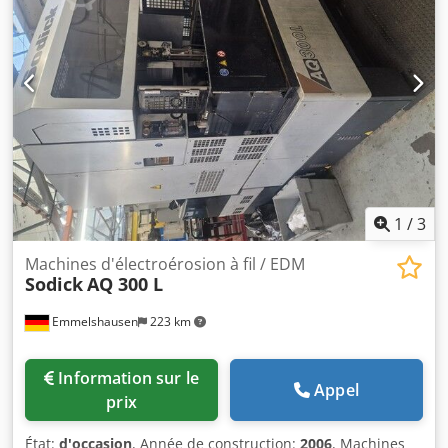
1
/
3
Machines d'électroérosion à fil / EDM
Sodick
AQ 300 L
Emmelshausen
223 km
Information sur le
Appel
prix
État:
d'occasion
, Année de construction:
2006
, Machines