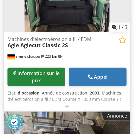
1
/
3
Machines d'électroérosion à fil / EDM
Agie
Agiecut Classic 2S
Emmelshausen
223 km
Information sur le
Appel
prix
État:
d'occasion
, Année de construction:
2003
, Machines
d'électroérosion à fil / EDM Course X : 350 mm Course Y :
250 mm Dkodpfew Ekr Iox Ab Eor Course Z : 256 mm
Dimensions maximales de la pièce X : 750 mm Dimensions
Annonce
maximales de la pièce Y : 550 mm Dimensions maximales
de la pièce Z : 250 mm Poids maximal de la pièce : 450 kg
avec enfileur de fil automatique