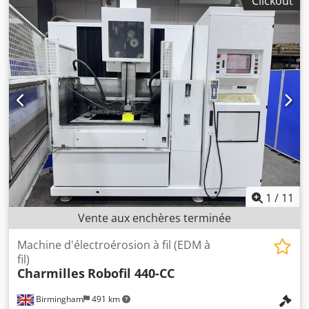
Clickout
déplacement axe Z:
200 mm
, Équipement:
documentation
/ manuel, unité de refroidissement
, Sodick AQ 300 L
heures de fonctionnement : 16 906 année de fabrication :
2007-11 commande servo linéaire x, y, z : 300 x 200 x
200 mm u, v : 80 mm diamètre du fil : 0,15 à 0,3 mm
(0,25 mm installé) Dodezgu I Tspfx Ab Eskr dimensions
maximales de la pièce : 740 x 440 x 200 mm (x, y, z) poids
maximal de la pièce : 300 kg refroidisseur cartouche de
déionisation documentation complète la machine est sous
tension pour inspection
1
/
11
Vente aux enchères terminée
Machine d'électroérosion à fil (EDM à
fil)
Charmilles
Robofil 440-CC
Birmingham
491 km