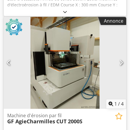
d'électroérosion à fil / EDM Course X : 300 mm Course Y :
200 mm Course Z : 200 mm Taille maximale de la pièce X :
500 mm Taille maximale de la pièce Y : 300 mm Taille
Annonce
maximale de la pièce Z : 200 mm Poids maximal de la pièce
: 300 kg Dimension de la table X : 536 mm Dimension de la
table Y : 337 mm Avec enfileur automatique de fil Axe U / V
: 80x80 Générateur : 60 ampères Découpe en bain d'eau
Commande : Sodick LN1W Conicité : ±20° / 80 mm Dksdey
Uvpdspfx Ab Ejr Diamètre du fil : 0,15–0,30 mm
1
/
4
Machine d'érosion par fil
GF AgieCharmilles
CUT 2000S