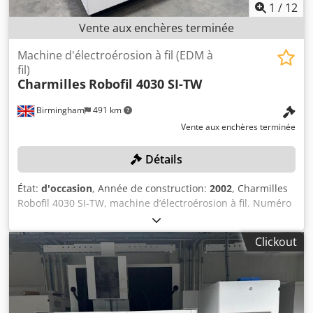
1
/
12
Vente aux enchères terminée
Machine d'électroérosion à fil (EDM à
fil)
Charmilles
Robofil 4030 SI-TW
Birmingham
491 km
Vente aux enchères terminée
Détails
État:
d'occasion
, Année de construction:
2002
, Charmilles
Robofil 4030 SI-TW, machine d’électroérosion à fil. Numéro
de série : 174621 (2002). Pays d’origine : Suisse. Veuillez
noter : ce lot a été mis hors service par des professionnels
Clickout
et sécurisé pour le transport. Emplacement : ce lot se
trouve à Birmingham, au Royaume-Uni. Des frais de 550 £
pour la mise hors service et le chargement sur un moyen
de transport approprié seront automatiquement ajoutés à
votre facture si vous achetez cet article. Le blocage et la