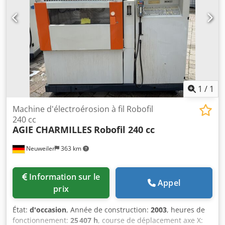
1
/
1
Machine d'électroérosion à fil Robofil
240 cc
AGIE CHARMILLES
Robofil 240 cc
Neuweiler
363 km
Information sur le
Appel
prix
État:
d'occasion
, Année de construction:
2003
, heures de
fonctionnement:
25 407 h
, course de déplacement axe X: