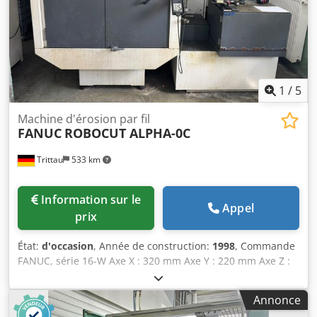
1
/
5
Machine d'érosion par fil
FANUC
ROBOCUT ALPHA-0C
Trittau
533 km
Information sur le
Appel
prix
État:
d'occasion
, Année de construction:
1998
, Commande
FANUC, série 16-W Axe X : 320 mm Axe Y : 220 mm Axe Z :
180 mm Axe U : 120 mm Dsdpfx Abjzrh N Us Eskr Axe V :
120 mm Vitesse de déplacement rapide (X) : 900 mm/min
Annonce
Vitesse de déplacement rapide (Y) : 900 mm/min Vitesse de