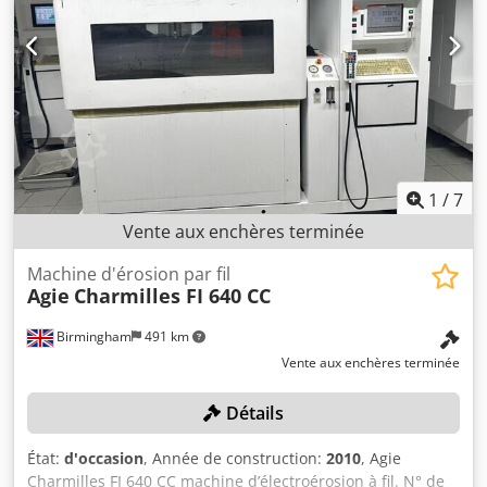
sécurisation seront à la charge de l’acheteur.
Dodpeznkkmefx Ab Eskr
1
/
7
Vente aux enchères terminée
Machine d'érosion par fil
Agie
Charmilles FI 640 CC
Birmingham
491 km
Vente aux enchères terminée
Détails
État:
d'occasion
, Année de construction:
2010
, Agie
Charmilles FI 640 CC machine d’électroérosion à fil. N° de