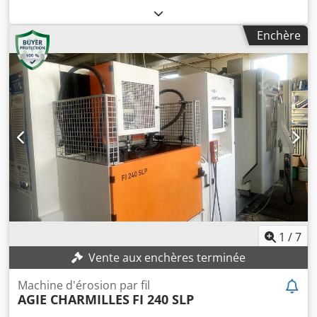
série 113 (2010) Veuillez noter : ce lot a été
professionnellement démonté et sécurisé pour le
Enchère
transport. Dsdpfx Aboznkivj Ejkr Localisation : Ce lot est
situé à Birmingham, Royaume-Uni. Des frais de £550 pour
la dépose et le chargement sur un moyen de transport
approprié seront automatiquement ajoutés à votre facture
en cas d’achat. Le calage et la fixation restent à la charge
de l’acheteur.
1
/
7
Vente aux enchères terminée
Machine d'érosion par fil
AGIE CHARMILLES
FI 240 SLP