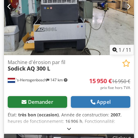
mm x 680 mm x 250 mm Dimensions de la table : 700 mm
x 480 mm DÉTAILS DE LA MACHINE Poids de la machine : 2
640 kg
1
/
11
Machine d'érosion par fil
Sodick
AQ 300 L
15 950 €
's-Hertogenbosch
147 km
16 950 €
prix fixe hors TVA
Demander
Appel
État:
très bon (occasion)
, Année de construction:
2007
,
heures de fonctionnement:
16 906 h
, Fonctionnalité:
entièrement fonctionnel
, course de déplacement axe X:
300 mm
, course de l’axe Y:
200 mm
, course de