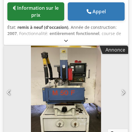
vous proposons avec plaisir un service de mise en service
Information sur le
et de formation sur site.
Appel
prix
État:
remis à neuf (d'occasion)
, Année de construction:
2007
, Fonctionnalité:
entièrement fonctionnel
, course de
déplacement axe X:
350 mm
, course de l’axe Y:
250 mm
,
course de déplacement axe Z:
256 mm
, AGIECUT Progress
Annonce
V2 Année de fabrication : 2007 Courses des axes : X = 350
mm, Y = 250 mm, Z = 256 mm Dkodpfxezgt Ixs Ab Eor
Courses des axes U/V : +/- 70 mm Conicité maximale : 30° à
une hauteur de 100 mm Dimensions maximales de la
pièce : 750 x 550 x 250 mm Poids maximal de la pièce : 200
kg (dans le bain) / 450 kg (hors bain) Qualité de surface
atteignable : Ra : 0,20 µm Vitesse de coupe maximale : 500
mm²/min Règles en verre sur les axes X et Y pour une
précision accrue Diamètres de fil disponibles : 0,20 – 0,33
mm Machine à bain d'eau avec enfilage automatique du fil
et réenfilage après rupture du fil Avec porte frontale
manuelle (accessible d'un côté) Comprend une
télécommande AGIEJOGGER pour un réglage confortable