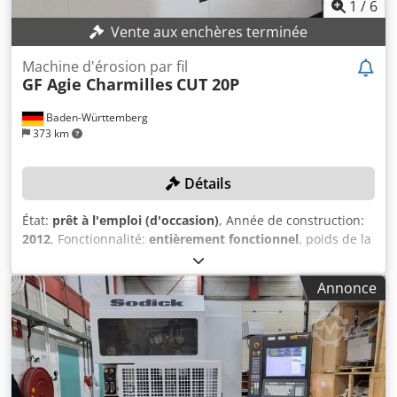
1
/
6
Vente aux enchères terminée
Machine d'érosion par fil
GF Agie Charmilles
CUT 20P
Baden-Württemberg
373 km
Détails
État:
prêt à l'emploi (d'occasion)
, Année de construction:
2012
, Fonctionnalité:
entièrement fonctionnel
, poids de la
pièce (max.):
4 100 kg
, course de déplacement axe X:
350
mm
, course de l’axe Y:
250 mm
, course de déplacement
Annonce
axe Z:
250 mm
, poids total:
2 640 kg
, DÉTAILS TECHNIQUES
Dkedpfx Abozi D Ubo Eor Poids maximal de la pièce : 4 100
kg Course de l’axe X : 350 mm Course de l’axe Y : 250 mm
Course de l’axe Z : 250 mm Course de l’axe U : ± 45 mm
Course de l’axe V : ± 45 mm Angle de coupe conique
maximal : ± 10° Dimensions maximales de la pièce : 820