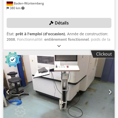
Baden-Württemberg
380 km
Détails
État:
prêt à l'emploi (d'occasion)
, Année de construction:
2008
, Fonctionnalité:
entièrement fonctionnel
, poids de la
pièce (max.):
750 kg
, course de déplacement axe X:
350
mm
, course de l’axe Y:
220 mm
, course de déplacement
Clickout
axe Z:
220 mm
, Diamètre du fil (max.):
0,3 mm
, Pas de prix
de réserve – vente garantie au plus offrant !
CARACTÉRISTIQUES TECHNIQUES Dsdpfxozlnrcs Ab Ejkr
Course axe X : 350 mm Course axe Y : 220 mm Course axe Z
: 220 mm Dimensions maximales de la pièce : 1 000 × 550 ×
220 mm Poids maximal de la pièce : 750 kg Conicité
maximale : ±45° / 220 mm Conicité standard : 30° Diamètre
du fil : 0,1 – 0,3 mm Vitesse de coupe : 300 mm²/min
DÉTAILS DE LA MACHINE Contrôle CNC : Contrôle PC
multiprocesseur Précision et état de surface Rugosité de
surface Ra : min. 0,22 µm Résolution de mesure : 0,05 µm
ÉQUIPEMENT Windows XP Écran tactile