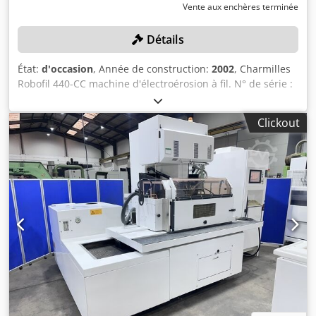
Vente aux enchères terminée
Détails
État:
d'occasion
, Année de construction:
2002
, Charmilles
Robofil 440-CC machine d'électroérosion à fil. N° de série :
931081 (2002). Pays d'origine : Suisse Veuillez noter : ce lot
a été démonté et sécurisé professionnellement pour le
Clickout
transport Emplacement : Ce lot est situé à Birmingham,
Royaume-Uni. Des frais de £550 pour la dépose et le
chargement sur un moyen de transport adapté seront
ajoutés automatiquement à votre facture en cas d'achat.
Les coûts de calage et de sécurisation seront à la charge
de l'acheteur. Dkjdpfjznkk Tox Ab Eer