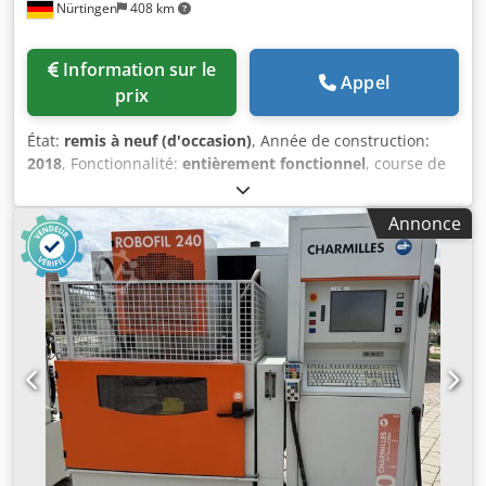
Nürtingen
408 km
Information sur le
Appel
prix
État:
remis à neuf (d'occasion)
, Année de construction:
2018
, Fonctionnalité:
entièrement fonctionnel
, course de
déplacement axe X:
350 mm
, course de l’axe Y:
250 mm
,
course de déplacement axe Z:
256 mm
, GF AgieCharmilles
Annonce
CUT 2000S Année de fabrication : 2018 Courses :
X = 350 mm, Y = 250 mm, Z = 256 mm Courses des axes
U/V : +/- 70 mm Conicité maximale : 30° pour une hauteur
de 100 mm Dimensions maximales de la pièce : 750 x 550 x
250 mm Poids maximal de la pièce : 200/450 kg Générateur
AGIE IPG-V Qualité de surface atteignable : Ra : 0,05 µm
Diamètres de fil disponibles : 0,05 – 0,30 mm, incluant
l’option KIT 50 Machine à bain d’eau avec enfilage
automatique du fil Avec cuve abaissable automatiquement
(accessible de 2 côtés) Incluant la boîte manuelle
AGIEJOGGER pour un réglage confortable Dedpfx Abjzlx A
Ss Eskr Contrôle VISION 5 Écran couleur LCD 15", clavier à