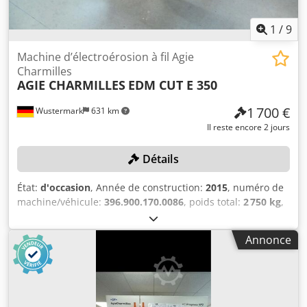
1
/
9
Machine d’électroérosion à fil Agie
Charmilles
AGIE CHARMILLES
EDM CUT E 350
1 700 €
Wustermark
631 km
Il reste encore 2 jours
Détails
État:
d'occasion
, Année de construction:
2015
, numéro de
machine/véhicule:
396.900.170.0086
, poids total:
2 750 kg
,
Cette machine d'électroérosion à fil Agie Charmilles,
modèle EDM CUT E 350, est mise aux enchères en ligne
Annonce
dans le cadre de notre vente aux enchères
industrielle/vente aux enchères de machines, liquidation
du site J&S GmbH Automotive Technology - presses et
travail des métaux. Vous trouverez cette machine et de
nombreux autres articles sur notre plateforme. Autres