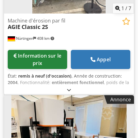
1
/
7
Machine d'érosion par fil
AGIE
Classic 2S
Nürtingen
408 km
Information sur le
Appel
prix
État:
remis à neuf (d'occasion)
, Année de construction:
2004
, Fonctionnalité:
entièrement fonctionnel
, poids de la
pièce (max.):
450 kg
, course de déplacement axe X:
350
mm
, course de l’axe Y:
250 mm
, course de déplacement
Annonce
axe Z:
256 mm
, AGIECUT Classic 2S Année de fabrication :
2004 Courses : X = 350 mm, Y = 250 mm, Z = 256 mm
Courses des axes U/V : +/- 70 mm Conicité maximale : 30°
pour une hauteur de 100 mm Dimensions maximales de la
pièce : 750 x 550 x 250 mm Poids maximal de la pièce :
200 (avec le bain) / 450 (sans le bain) kg Qualité de surface