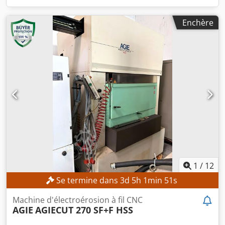
Enchère
1
/
12
Se termine dans
3
d
5
h
1
min
49
s
Machine d'électroérosion à fil CNC
AGIE
AGIECUT 270 SF+F HSS