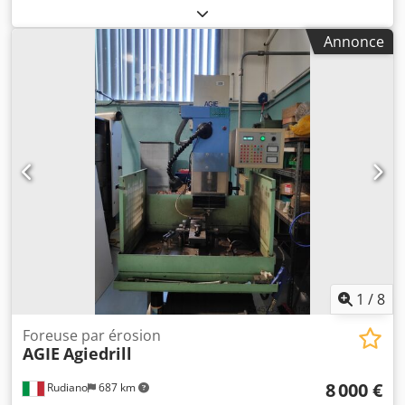
350 mm
, course de l’axe Y:
220 mm
, course de
déplacement axe Z:
220 mm
, Diamètre du fil : 0,1 à 0,3 mm
Annonce
Enfilage automatique Bain d’eau Heures de
fonctionnement : 25 407 heures Courses : X 350 mm
Y 220 mm Z 220 mm U 350 mm V 220 mm
Commande Millenium Année de fabrication : 2003
Dksdpfszkhgdjx Ab Eor
1
/
8
Foreuse par érosion
AGIE
Agiedrill
8 000 €
Rudiano
687 km