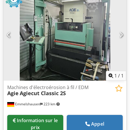
déplacement rapide (Z) : 450 mm/min Vitesse de
déplacement rapide (U) : 450 mm/min Vitesse de
déplacement rapide (V) : 450 mm/min Poids maximal de la
pièce : 250 kg Poids de la machine : environ 1,5 tonne
Puissance de raccordement : 11 kVA Selon notre
évaluation, la machine est en bon état d'occasion et peut
être inspectée sous tension sur rendez-vous. Les
accessoires, les outils et les dispositifs de fixation
représentés sur les photos ne sont inclus dans la livraison
que s'ils sont mentionnés dans les informations
complémentaires. Modifications et erreurs dans les
données et les spécifications techniques réservées ! Vente
sous réserve !
1
/
1
Machines d'électroérosion à fil / EDM
Agie
Agiecut Classic 2S
Emmelshausen
223 km
Information sur le
Appel
prix