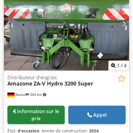
1
/
4
Distributeur d'engrais
Amazone
ZA-V Hydro 3200 Super
Kassel
364 km
Information sur le
Appel
prix
État:
d'occasion
, Année de construction:
2024
,