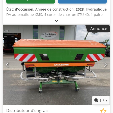
État:
d'occasion
, Année de construction:
2023
, Hydraulique
DA automatique XMS, 4 corps de charrue STU 40, 1 paire
de 4 socs 430 HD, 1 paire de protège-corps, 1 paire de 4
avant-labours M0 RH65-85, coutre circulaire DM 500 à
Annonce
déblocage hydraulique des pierres, pendulaire lourd, roue
de jauge DM 680. Dodpfxstvf Rwe Aidsck
1
/
7
Distributeur d'engrais