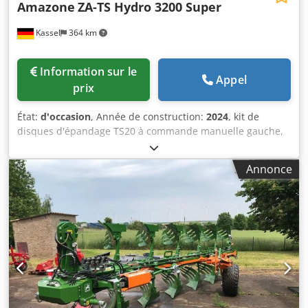
Amazone
ZA-TS Hydro 3200 Super
Kassel
364 km
Information sur le
Appel
prix
État:
d'occasion
, Année de construction:
2024
, kit de
disques d'épandage TS20 à commande manuelle gauche,
kit de disques d'épandage TS20 / droite, entraînement
hydraulique gauche avec AutoTS et FlowControl ProfiSPro,
Annonce
entraînement hydraulique / droite avec AutoTS et
FlowControl ProfiSPro, disque principal gauche avec
AutoTS / disque principal droite Dedpfx Aistrdzwedock