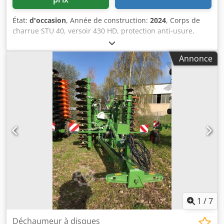
État:
d'occasion
, Année de construction:
2024
, Corps de
charrue STU 40, versoir 430 HD, protection anti-usure,
boulon de cisaillement. Dcodsuhnlmjpfx Aidsk
Annonce
1
/
7
Déchaumeur à disques