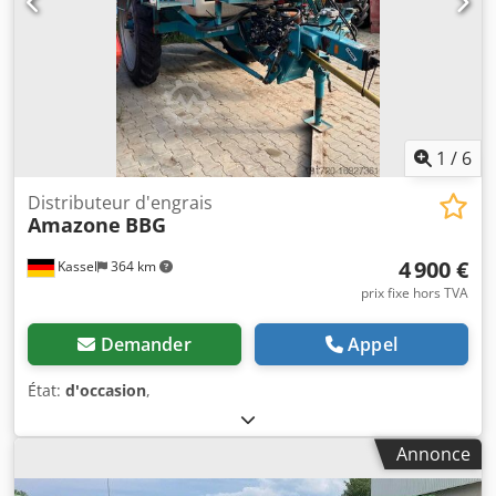
1
/
6
Distributeur d'engrais
Amazone
BBG
4 900 €
Kassel
364 km
prix fixe hors TVA
Demander
Appel
État:
d'occasion
,
Annonce