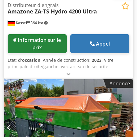
Distributeur d'engrais
Amazone
ZA-TS Hydro 4200 Ultra
Kassel
364 km
Information sur le
Appel
prix
État:
d'occasion
, Année de construction:
2023
, Vitre
principale droite/gauche avec arceau de sécurité
automatique TS, dispositif de distribution monté d’usine /
pivotant. Capteur d’inclinaison pour système de pesée
Annonce
électronique / réglage du système d’introduction.
Composants du système de pesée professionnel pour
appareils de base ZA. Éclairage LED arrière manuel. Dsdet
A Udgepfx Aidjck