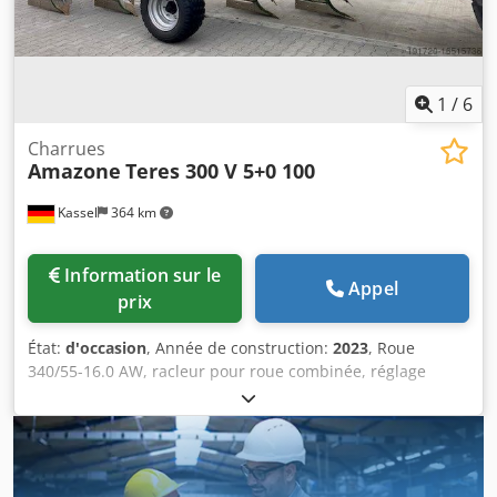
1
/
6
Charrues
Amazone
Teres 300 V 5+0 100
Kassel
364 km
Information sur le
Appel
prix
État:
d'occasion
, Année de construction:
2023
, Roue
340/55-16.0 AW, racleur pour roue combinée, réglage
centralisé de la pression de déclenchement / corps de
charrue STU 40, versoir 430, pointe de soc renforcée HD,
disque ouvreur denté D 500, 1 pièce / denté, préparation
pour l’éclairage / Dcedpet Eay Eefx Aidjk