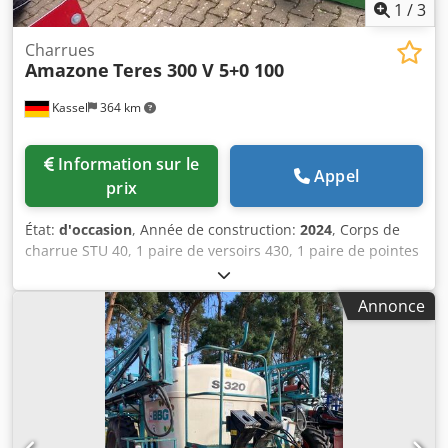
1
/
3
Charrues
Amazone
Teres 300 V 5+0 100
Kassel
364 km
Information sur le
Appel
prix
État:
d'occasion
, Année de construction:
2024
, Corps de
charrue STU 40, 1 paire de versoirs 430, 1 paire de pointes
de soc HD, 1 paire de tiges d’avant-labour pour hauteur de
cadre 80 mm pour sécurité hydraulique contre les
Annonce
surcharges, avant-labour M2, 1 paire de supports de
rasettes, rasette disque D 500 crantée avec protège-pièce
d’appui, 1 paire, montage de corps compris. Dsdot A
Udyjpfx Aidock