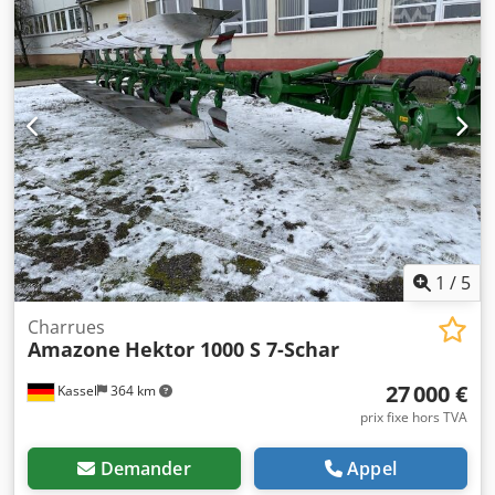
1
/
5
Charrues
Amazone
Hektor 1000 S 7-Schar
27 000 €
Kassel
364 km
prix fixe hors TVA
Demander
Appel