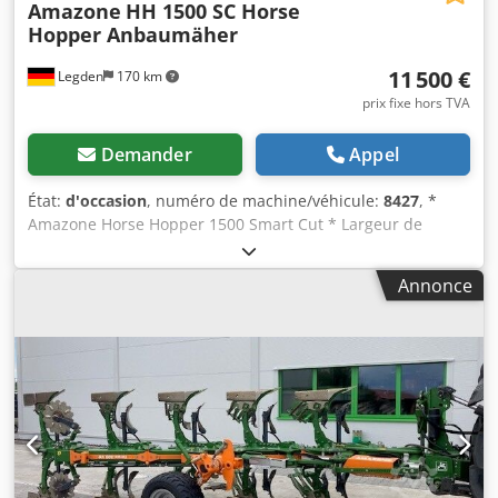
Amazone
HH 1500 SC Horse
Hopper Anbaumäher
11 500 €
Legden
170 km
prix fixe hors TVA
Demander
Appel
État:
d'occasion
, numéro de machine/véhicule:
8427
, *
Amazone Horse Hopper 1500 Smart Cut * Largeur de
travail : 1,50 m * Capacité du bac de ramassage : 1 500 l *
Attelage 3 points tracteur Djdpfx Aorhy H Rjidock * Lames
Annonce
à ailettes H60 * Rouleaux de support * Dispositif de
broyage (mulching) * Arbre de transmission avec roue
libre * Bac de ramassage avec vidange hydraulique du
fond * Vitesse de rotation : 2 650 tr/min * Indicateur de
niveau de remplissage -----Numéro de véhicule interne :
8427 Support WhatsApp disponible ! Pour toute question
sur la machine ou pour plus d’informations, contactez-
nous facilement via WhatsApp. Whatsapp Whatsapp ----
Sous réserve d’erreurs et de vente intermédiaire.