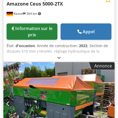
Amazone
Ceus 5000-2TX
Kassel
364 km
Information sur le
Appel
prix
État:
d'occasion
, Année de construction:
2022
, Section de
disques 510 mm crénelés, réglage hydraulique de la
profondeur de travail section de disques / réglage
hydraulique de la profondeur de travail de l’unité
Annonce
niveleuse, dents C-Mix-Ultra pour Ceus 50 / réglage
hydraulique de la profondeur de travail du champ de
dents avec timon hydraulique, soc HD 80 mm / (14/K1)
Dodpfxstz Tpls Aidjck