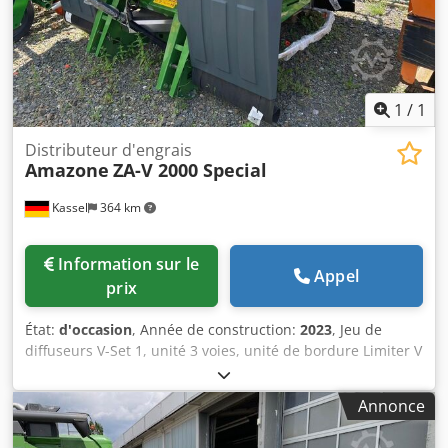
1
/
1
Distributeur d'engrais
Amazone
ZA-V 2000 Special
Kassel
364 km
Information sur le
Appel
prix
État:
d'occasion
, Année de construction:
2023
, Jeu de
diffuseurs V-Set 1, unité 3 voies, unité de bordure Limiter V
/ arceau de protection des tuyaux S, dispositif de roulage
amovible, mécanisme d’épandage ZA-V, réhausse de
Annonce
trémie S / arbre à cardan 2000 avec limiteur à friction,
éléments d’assemblage pour appareils de base ZA,