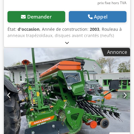
prix fixe hors TVA
Demander
Appel
État:
d'occasion
, Année de construction:
2003
, Rouleau à
anneaux trapézoïdaux, disques avant crantés (neufs)
Dcsdpfetqd Tlox Aidek
Annonce