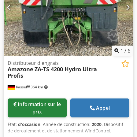
1
/
6
Distributeur d'engrais
Amazone
ZA-TS 4200 Hydro Ultra
Profis
Kassel
364 km
Information sur le
Appel
prix
État:
d'occasion
, Année de construction:
2020
, Dispositif
de déroulement et de stationnement WindControl,