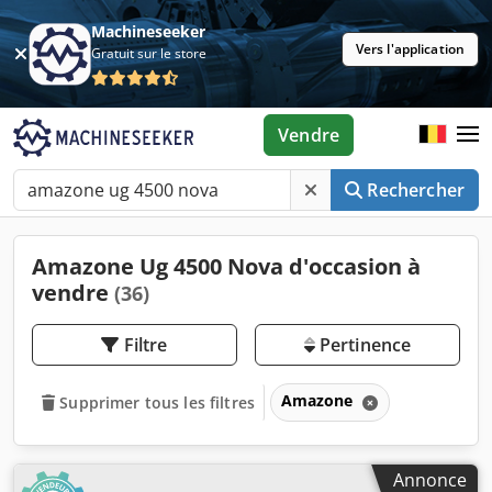
Machineseeker
Vers l'application
Gratuit sur le store
Vendre
Rechercher
Amazone Ug 4500 Nova d'occasion à
vendre
(36)
Filtre
Pertinence
Amazone
Supprimer tous les filtres
Annonce