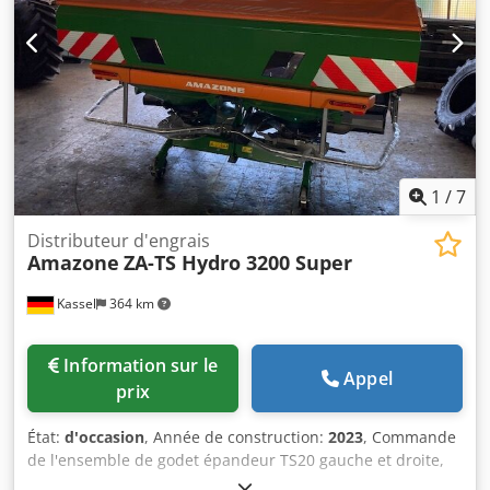
1
/
7
Distributeur d'engrais
Amazone
ZA-TS Hydro 3200 Super
Kassel
364 km
Information sur le
Appel
prix
État:
d'occasion
, Année de construction:
2023
, Commande
de l'ensemble de godet épandeur TS20 gauche et droite,
entraînement hydraulique gauche et droite avec Auto TS /