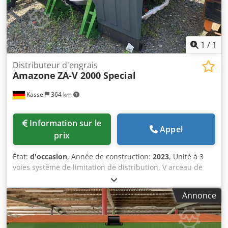
1
/
1
Distributeur d'engrais
Amazone
ZA-V 2000 Special
Kassel
364 km
Information sur le
Appel
prix
État:
d'occasion
, Année de construction:
2023
, Unité à 3
voies système de limitation de distribution, V arceau de
protection de tuyau, L affichage mécanique / de position
de l'épandeur ZA-V, rehausse de trémie S 2000,
Annonce
composants d'installation pour / équipements de base ZA,
prise de force avec embrayage à friction, garde-boue L et
échelles / éclairage LED vers l'arrière. Djdpet Dwibjfx Aidjck