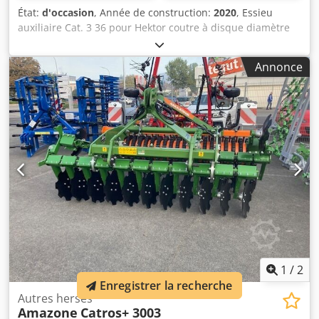
État:
d'occasion
, Année de construction:
2020
, Essieu
auxiliaire Cat. 3 36 pour Hektor coutre à disque diamètre
500 pour déclenchement hydraulique des pierres /
déchaumeur lourd G1 réglable Prédisque Éclairage arrière
Annonce
LED Signalisation avant / Antivol Homologation CE 40 km/h
- Charrue entièrement tournante à atteler - RH 82 / Évolutif
Dsdpfx Aijthk U Tjdock
1
/
2
Enregistrer la recherche
Autres herses
Amazone
Catros+ 3003