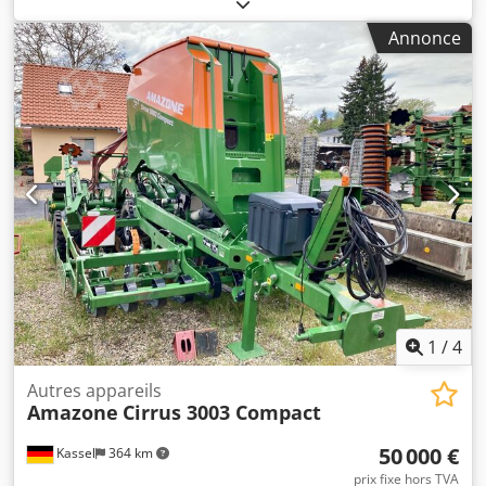
pivotant, AutoTS des deux côtés / Arceau de protection
tubulaire L Capteur d'inclinaison pour système de pesage
Annonce
FlowCheck Tapis EasyCheck, 16 / Pièce Garde-boue L et
échelles Éclairage LED Bâche enroulable de couverture L /
Jeu de pelles de répartition TS Dcsdpfx Aorxr Uysidok
1
/
4
Autres appareils
Amazone
Cirrus 3003 Compact
50 000 €
Kassel
364 km
prix fixe hors TVA