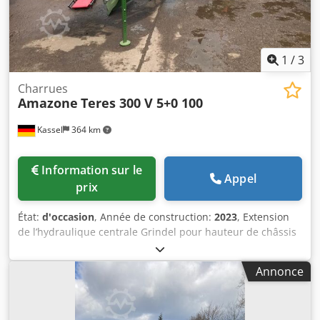
1
/
3
Charrues
Amazone
Teres 300 V 5+0 100
Kassel
364 km
Information sur le
Appel
prix
État:
d'occasion
, Année de construction:
2023
, Extension
de l’hydraulique centrale Grindel pour hauteur de châssis
80, 1 corps de charrue STW / 35, 1 paire de versoirs 430, 1
paire de pointes HD, 1 paire de tôles d’insertion pour STW
Annonce
/ 35, 1 paire de supports de coutre à disque pour coutre à
disque Variopf D 500 cranté et / suspendu, 1 Dcjdpfx Aior
Ucigsdjk