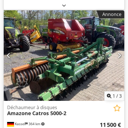
Annonce
1
/
3
Déchaumeur à disques
Amazone
Catros 5000-2
11 500 €
Kassel
364 km