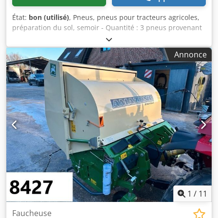
État:
bon (utilisé)
, Pneus, pneus pour tracteurs agricoles,
préparation du sol, semoir - Quantité : 3 pneus provenant
d’un semoir Amazone - Dimensions des pneus Dedpfxsb A
E Ufj Aidjck - Moyeu : Ø 40 mm - Dimensions : Ø 750 - Prix
Annonce
total : pour les 3 pneus - Poids : 51 kg/pièce
1
/
11
Faucheuse