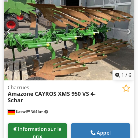
déflecteur de saletés S / éclairage LED Dcedpfx Aet Dwh
Reidjk
1
/
6
Charrues
Amazone
CAYROS XMS 950 VS 4-
Schar
Kassel
364 km
Information sur le
Appel
prix