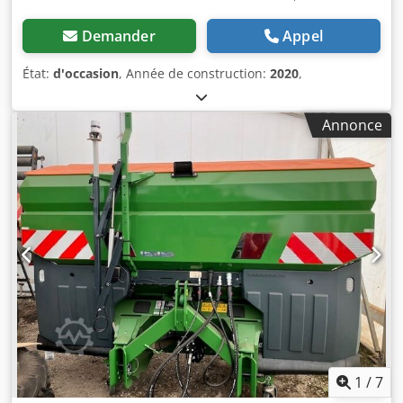
Demander
Appel
État:
d'occasion
, Année de construction:
2020
,
Annonce
1
/
7