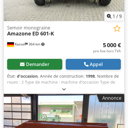
1
/
9
Semoir monograine
Amazone
ED 601-K
5 000 €
Kassel
364 km
prix fixe hors TVA
Demander
Appel
État:
d'occasion
, Année de construction:
1998
, Nombre de
roues : 2 Type de machine : machine d'occasion Type de
châssis : porté Équipement d'engrais / vis d'engrais /
Dcjdpfxsr Ncfqe Aidjk
Annonce