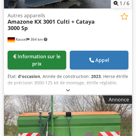
1
/
6
Autres appareils
Amazone
KX 3001 Culti + Cataya
3000 Sp
Kassel
364 km
Information sur le
Appel
prix
État:
d'occasion
, Année de construction:
2023
, Herse étrille
de précision 3000-125 kit de montage, étrille réglable,
traceur supplémentaire / électronique, traceur
électronique 3000 AmaDrill 2 pour Cataya capteur radar /
Annonce
international, capteur analogique de position de travail,
commande électronique des passages / vanne de
commande et passages hydrauliques. Dcsdpfxetgpggo
Aidek