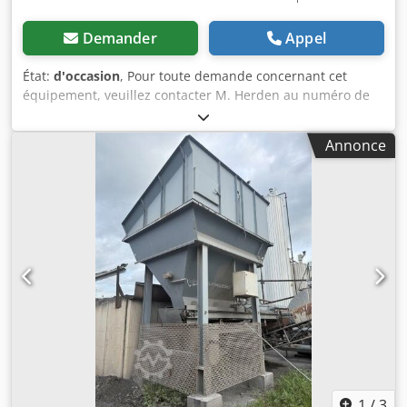
Demander
Appel
État:
d'occasion
, Pour toute demande concernant cet
équipement, veuillez contacter M. Herden au numéro de
téléphone suivant : Ammann Rammax RAV 1000-P,
compacteur monté / incluant OilQuick OQ65 / incluant
Annonce
moteur de rotation / 18 – 40 tonnes / année de
construction : environ 2007 – malheureusement, la plaque
signalétique n’est plus disponible / en stock et disponible
immédiatement Prix : 12 890,00 € net / 15 339,10 € brut -
Longueur totale (mm) : 1 226 - Largeur totale (mm) : 880 -
Débit d’huile requis pour la vibration (l/min) : 130 - Poids
en ordre de marche (kg) : 1 365 - Fréquence (Hz) : 30 -
Force de compactage (kN) : 110 - Taille recommandée du
véhicule porteur (tonnes) : 18 – 40 Équipement : - incluant
attache OilQuick OQ65 - incluant moteur de rotation Dans
notre entrepôt, nous disposons d’un très grand choix de
différents équipements, disponibles immédiatement !
Dcjdpfxsznhgfe Ad Nok M. Herden (tél. ) se tient à votre
disposition. Sur demande, nous vous proposerons
1
/
3