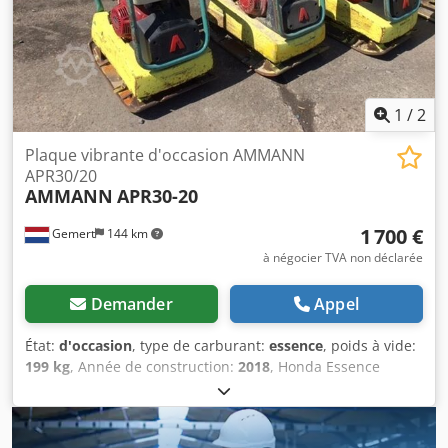
1
/
2
Plaque vibrante d'occasion AMMANN
APR30/20
AMMANN
APR30-20
1 700 €
Gemert
144 km
à négocier TVA non déclarée
Demander
Appel
État:
d'occasion
, type de carburant:
essence
, poids à vide:
199 kg
, Année de construction:
2018
, Honda Essence
Dcodpfxjxw H Hve Ad Nok Démarrage manuel. Poids : 199
kg Force de percussion : 30kn Largeur de plaque : 50cm
Marche avant/arrière Prix : €1.700,- HT Plusieurs en stock !!