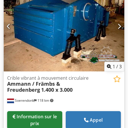
1
/
3
Crible vibrant à mouvement circulaire
Ammann / Främbs &
Freudenberg
1.400 x 3.000
Soerendonk
118 km
Information sur le
Appel
prix