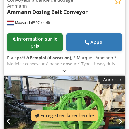
Ammann
Ammann
Dosing Belt Conveyor
Maastricht
97 km
Information sur le
Appel
prix
État:
prêt à l'emploi (d'occasion)
, * Marque : Ammann *
Modèle : convoyeur à bande doseur * Type : Heavy duty
(service intensif) * Longueur A-A : 3100 mm * Largeur de
bande : 1200 mm * Entraînement : Motoréducteur 15 kW *
Annonce
En stock : 2 pièces. Dedpfoywm Ehox Ad Nock
Enregistrer la recherche