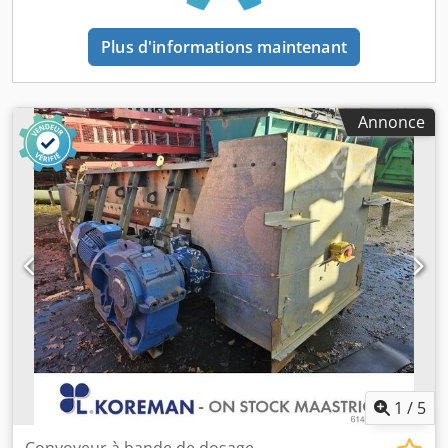
Plus d'informations maintenant
Annonce
1
/
5
Convoyeur à bande de dosage