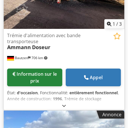
1
/
3
Trémie d'alimentation avec bande
transporteuse
Ammann
Doseur
Bautzen
706 km
Information sur le
Appel
prix
État:
d'occasion
, Fonctionnalité:
entièrement fonctionnel
,
Année de construction:
1996
, Trémie de stockage
d'occasion - Bande de convoyage à extraction - Bande
transporteuse Dcjdpfx Aszq S Avsd Njk
Annonce