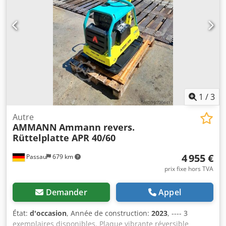
1D50S Carburant : diesel Puissance du moteur (tr/min) :
7 kW à 3 200 tr/min Fréquence de vibration maximale :
70 Hz Force centrifuge maximale : 50 kN Capacité de
pente : 36 % Amplitude : 1,7 mm
1
/
3
Autre
AMMANN
Ammann revers.
Rüttelplatte APR 40/60
4 955 €
Passau
679 km
prix fixe hors TVA
Demander
Appel
État:
d'occasion
, Année de construction:
2023
, ---- 3
exemplaires disponibles. Plaque vibrante réversible