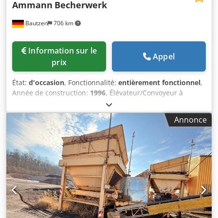
Ammann
Becherwerk
Bautzen
706 km
Information sur le
Appel
prix
État:
d'occasion
, Fonctionnalité:
entièrement fonctionnel
,
Année de construction:
1996
, Élévateur/Convoyeur à
godets Utilisation comme système de transport de
matériaux à commande à distance Dcjdpfx Aozq S Daod
Annonce
Nek H 26 m