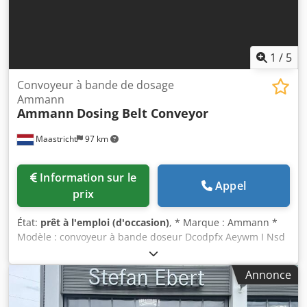
1
/
5
Convoyeur à bande de dosage
Ammann
Ammann
Dosing Belt Conveyor
Maastricht
97 km
Information sur le
Appel
prix
État:
prêt à l'emploi (d'occasion)
, * Marque : Ammann *
Modèle : convoyeur à bande doseur Dcodpfx Aeywm I Nsd
Njk * Longueur A-A : 1700 mm * Largeur de bande : 650
mm * Entraînement : motoréducteur 1,5 kW * En stock : 6
Annonce
pièces.