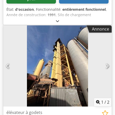
État:
d'occasion
, Fonctionnalité:
entièrement fonctionnel
,
Année de construction:
1991
, Silo de chargement
d'occasion Fabricant : Ulrich Volume total : 200 tonnes -
Système de convoyeur à godets - Treuil élévateur Dcodpfx
Annonce
Aezq S Ewjd Njk - Installation électrique
1
/
2
élévateur à godets