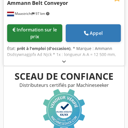
Ammann
Belt Conveyor
Maastricht
97 km
Information sur le
Appel
prix
État:
prêt à l'emploi (d'occasion)
, * Marque : Ammann
Dsdsywnagjpfx Ad Njck * 1x : longueur A-A = 12 500 mm,
largeur bande : 650 mm * Entraînement : moteur tambour
5,5 kW. * 1x : longueur A-A = 43 000 mm, largeur bande :
650 mm * Entraînement : motoréducteur 15 kW.
SCEAU DE CONFIANCE
Distributeurs certifiés par Machineseeker