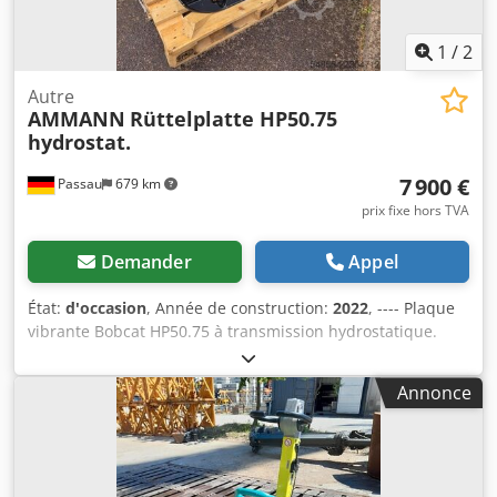
1
/
2
Autre
AMMANN
Rüttelplatte HP50.75
hydrostat.
7 900 €
Passau
679 km
prix fixe hors TVA
Demander
Appel
État:
d'occasion
, Année de construction:
2022
, ---- Plaque
vibrante Bobcat HP50.75 à transmission hydrostatique.
Poids de la machine : 350 kg Longueur de la plaque :
450 mm Longueur de la machine : 900 mm Djdjzkz Tkjpfx
Annonce
Ad Nsck Longueur de la machine avec la poignée :
1 600 mm Hauteur de la machine : 820 mm Hauteur de la
poignée (en position de travail) : 1 000 mm Hauteur de la
poignée (en position de transport) : 1 500 mm Largeur de
la machine : 450 / 600 / 750 mm Moteur : Hatz Supra