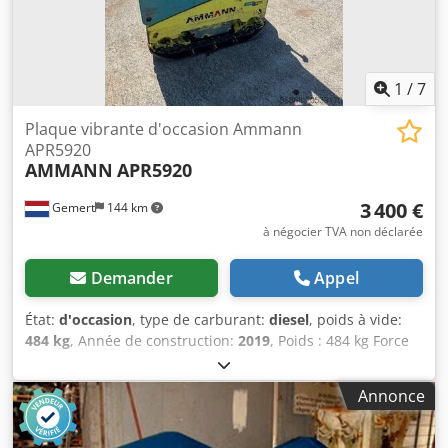
1
/
7
Plaque vibrante d'occasion Ammann
APR5920
AMMANN
APR5920
3 400 €
Gemert
144 km
à négocier TVA non déclarée
Demander
Appel
État:
d'occasion
, type de carburant:
diesel
, poids à vide:
484 kg
, Année de construction:
2019
, Poids : 484 kg Force
de frappe : 59 kn Diesel, 1 cylindre Hatz (1b40)\ Marche
avant/arrière. Dodpjxw H Hcjfx Ad Neck Démarrage
Annonce
électrique. Largeur de plaque : 60 cm Prix à l'unité : €
3.400,- HT Plusieurs en stock !