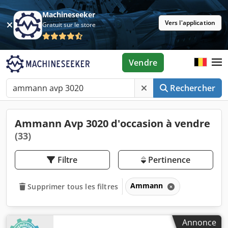
Machineseeker
Vers l'application
Gratuit sur le store
Vendre
Rechercher
Ammann Avp 3020 d'occasion à vendre
(33)
Filtre
Pertinence
Ammann
Supprimer tous les filtres
Annonce