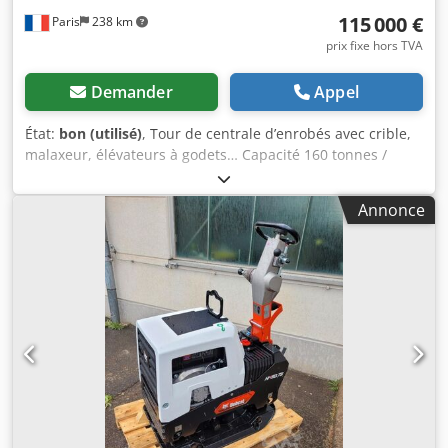
115 000 €
Paris
238 km
prix fixe hors TVA
Demander
Appel
État:
bon (utilisé)
, Tour de centrale d’enrobés avec crible,
malaxeur, élévateurs à godets… Capacité 160 tonnes /
heure Dedpfx Aey Hf Dujd Njck
Annonce