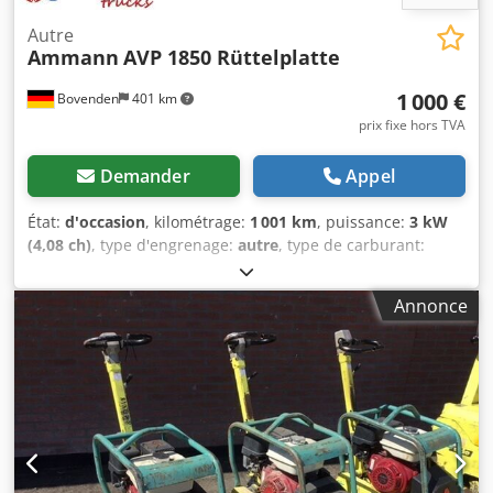
Autre
Ammann
AVP 1850 Rüttelplatte
1 000 €
Bovenden
401 km
prix fixe hors TVA
Demander
Appel
État:
d'occasion
, kilométrage:
1 001 km
, puissance:
3 kW
(4,08 ch)
, type d'engrenage:
autre
, type de carburant:
diesel
, couleur:
jaune
, poids à vide:
111 kg
, première
immatriculation:
01/2006
, Année de construction:
2006
,
Annonce
cabine conducteur:
autre
, Localisation du véhicule :
Bovenden, Moteur diesel Hatz ! INFORMATIONS SUR LES
ACCESSOIRES SANS GARANTIE, sous réserve de
modifications, de vente intermédiaire et d’erreurs !
Dcsdpfx Ajxy Sw Sed Nsk