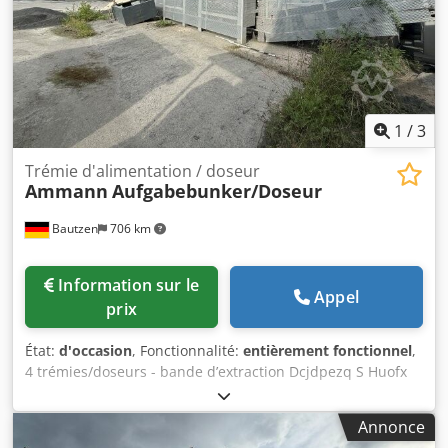
Non Usage prévu : Construction Contactez Marius Herden
pour obtenir de plus amples informations.
1
/
3
Trémie d'alimentation / doseur
Ammann
Aufgabebunker/Doseur
Bautzen
706 km
Information sur le
Appel
prix
État:
d'occasion
, Fonctionnalité:
entièrement fonctionnel
,
4 trémies/doseurs - bande d’extraction Dcjdpezq S Huofx
Ad Nek - convoyeur/bande de transfert - installation
électrique, si présente
Annonce