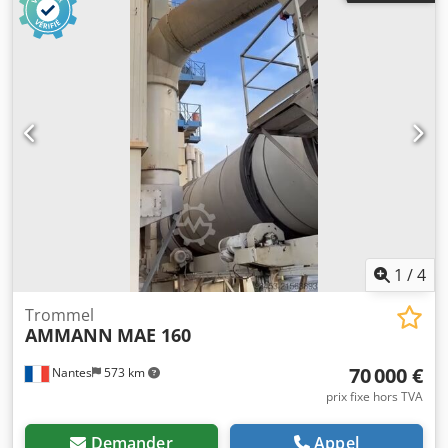
1
/
4
Trommel
AMMANN
MAE 160
70 000 €
Nantes
573 km
prix fixe hors TVA
Demander
Appel