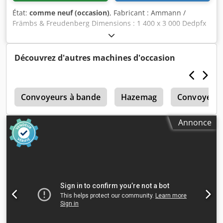
État:
comme neuf (occasion)
, Fabricant : Ammann /
Främbs & Freudenberg Dimensions : 1 400 x 3 000 Dedpfx
Adjg Snuts Nock Comprend : – Système d’entraînement –
Arbres de transmission – Éléments de suspension Le crible
vibrant a été remis à neuf, sablé et peint.
Découvrez d'autres machines d'occasion
0
Convoyeurs à bande
Hazemag
Convoyeur 
Annonce