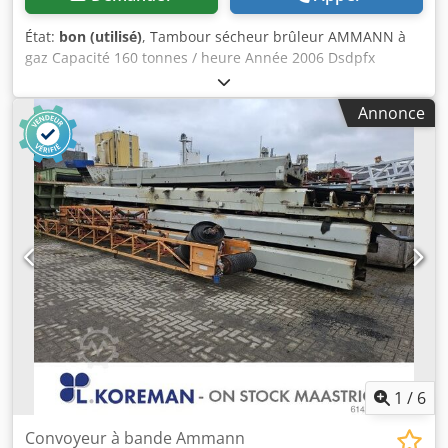
État:
bon (utilisé)
, Tambour sécheur brûleur AMMANN à
gaz Capacité 160 tonnes / heure Année 2006 Dsdpfx
Adoywctze Nsck
Annonce
1
/
6
Convoyeur à bande Ammann