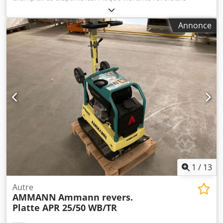
Ammann APR 40/60 N° d'équipement : 100563147 Année
de fabrication : 2023 Plaque vibrante réversible Ammann
Annonce
APR 40/60 N° d'équipement : 100563148 Année de
fabrication : 2023 Caractéristiques : Dcsdjzkzzbjpfx Ad Nek
Moteur : Hatz / Diesel Poids de la machine : 284 kg Largeur
de compactage : 600 mm
1
/
13
Autre
AMMANN
Ammann revers.
Platte APR 25/50 WB/TR