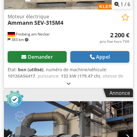
1
/
6
Moteur électrique
Ammann
SEV-315M4
2 200 €
Freiberg am Neckar
383 km
prix fixe hors TVA
Demander
Appel
État:
bon (utilisé)
, numéro de machine/véhicule:
10126A56417
, puissance:
132 kW (179,47 ch)
, vitesse de
rotation (min.):
1 490 tr/min
, tension d'entrée:
400 V
,
courant d'entrée:
228 A
, poids total:
1 020 kg
, longueur
Annonce
totale:
1 200 mm
, largeur totale:
800 mm
, hauteur totale:
1 100 mm
, Moteur AMMANN, type SEV-315M4
Spécifications techniques : Modèle : SEV-315M4 Fabricant :
AMMANN Puissance nominale : 132 kW Tension de service
50 Hz : 400 V Vitesse de rotation nominale : 1.490 l/min
Pour plus de détails, voir photos & plaque signalétique
État : Dcedpfx Adstt Auuo Njk Marchandise d'occasion,