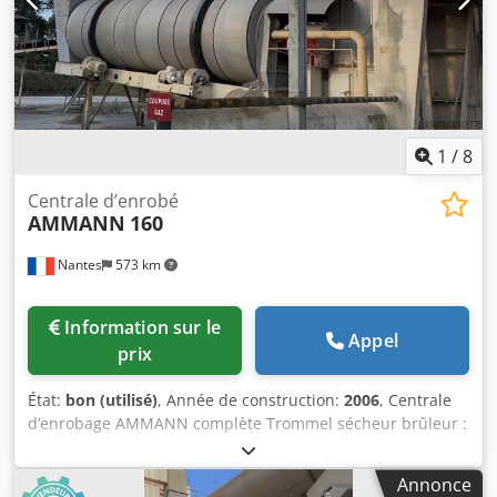
révisée en stock. Contenu de la livraison : 1 europalette
avec 1 moteur
1
/
8
Centrale d’enrobé
AMMANN
160
Nantes
573 km
Information sur le
Appel
prix
État:
bon (utilisé)
, Année de construction:
2006
, Centrale
d’enrobage AMMANN complète Trommel sécheur brûleur :
2006 Filtre : 2014 Automatisme ERMIIS : 2013 Capacité :
160 tonnes / heure Djdpfxjxqpvto Ad Neck Machine en
Annonce
cours de démontage