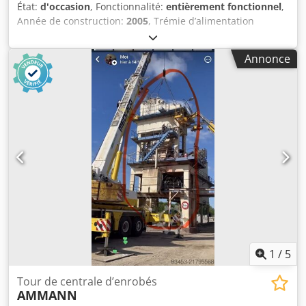
État:
d'occasion
, Fonctionnalité:
entièrement fonctionnel
,
Année de construction:
2005
, Trémie d’alimentation
Dodpfx Aezq Szrod Nock Grille Bande de convoyage
Convoyeur de 12 m avec bande de 650 mm
Annonce
1
/
5
Tour de centrale d’enrobés
AMMANN