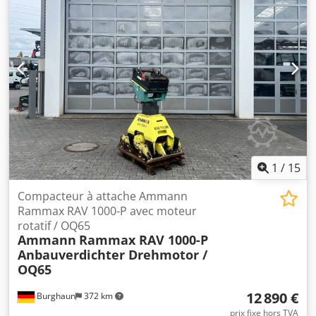
1
/
15
Compacteur à attache Ammann
Rammax RAV 1000-P avec moteur
rotatif / OQ65
Ammann
Rammax RAV 1000-P
Anbauverdichter Drehmotor /
OQ65
12 890 €
Burghaun
372 km
prix fixe hors TVA