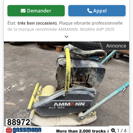
Demander
Appel
État:
très bon (occasion)
, Plaque vibrante professionnelle
de la marque renommée AMMANN. Modèle AVP 2920
équipé d’un moteur diesel HATZ fiable d’une puissance de
5 kW. Cette machine est conçue pour des travaux
Annonce
professionnels de pavage, de voirie ainsi que pour le
compactage du sol, des pavés, du lit de pose et de
l’asphalte. Appareil entièrement mécanique, structure
allemande robuste. L’état visuel correspond aux photos –
traces d’utilisation normales. Caractéristiques techniques :
• Fabricant : AMMANN • Modèle : AVP 2920 • Année de
fabrication : 1999 • Moteur : HATZ Diesel Dcodpjy Sifyofx
Ad Nsk • Type de moteur : 1B30-6 • Puissance : 5 kW • Poids
de service : 190 kg • Démarrage manuel • Fabriqué en
Allemagne Applications : • compactage des pavés • travaux
de pavage • travaux routiers • compactage du sol et du lit
de pose • tranchées et fondations État : Machine
d’occasion complète. Moteur HATZ – unité diesel durable
et réputée.
1
/
4