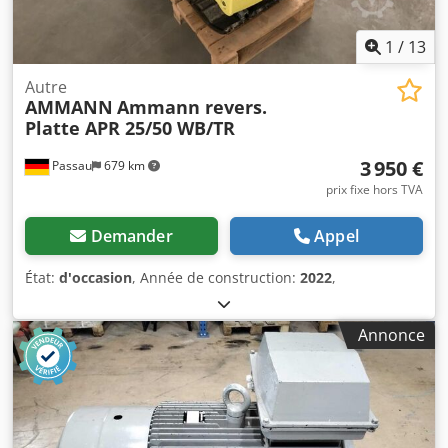
1
/
13
Autre
AMMANN
Ammann revers.
Platte APR 25/50 WB/TR
3 950 €
Passau
679 km
prix fixe hors TVA
Demander
Appel
État:
d'occasion
, Année de construction:
2022
,
Annonce