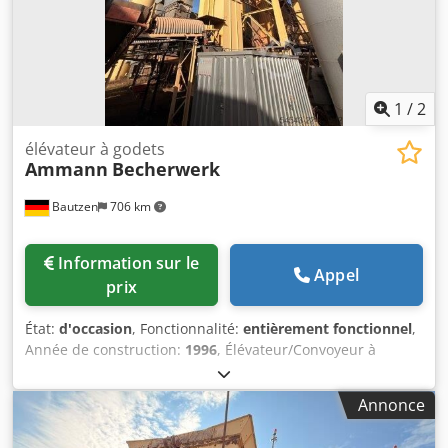
1
/
2
élévateur à godets
Ammann
Becherwerk
Bautzen
706 km
Information sur le
Appel
prix
État:
d'occasion
, Fonctionnalité:
entièrement fonctionnel
,
Année de construction:
1996
, Élévateur/Convoyeur à
godets Utilisation comme système de transport de
matériaux à commande à distance Codpfezq S Dasx Aqlorf
Annonce
H 26 m