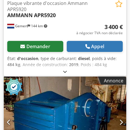
Plaque vibrante d'occasion Ammann
APR5920
AMMANN
APR5920
3 400 €
Gemert
144 km
à négocier TVA non déclarée
Demander
Appel
État:
d'occasion
, type de carburant:
diesel
, poids à vide:
484 kg
, Année de construction:
2019
, Poids : 484 kg
Csdpfjxw H Hcox Aqlsrf Force de frappe : 59 kn Diesel, 1
cylindre Hatz (1b40)\ Marche avant/arrière. Démarrage
Annonce
électrique. Largeur de plaque : 60 cm Prix à l'unité : €
3.400,- HT Plusieurs en stock !