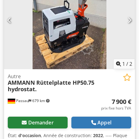
1
/
2
Autre
AMMANN
Rüttelplatte HP50.75
hydrostat.
7 900 €
Passau
679 km
prix fixe hors TVA
Demander
Appel
État:
d'occasion
, Année de construction:
2022
, ---- Plaque