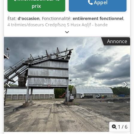
Appel
prix
État:
d'occasion
, Fonctionnalité:
entièrement fonctionnel
,
4 trémies/doseurs Credpfszq S Husx Aqljf - bande
d’extraction - convoyeur/bande de transfert - installation
électrique, si présente
Annonce
1
/
6