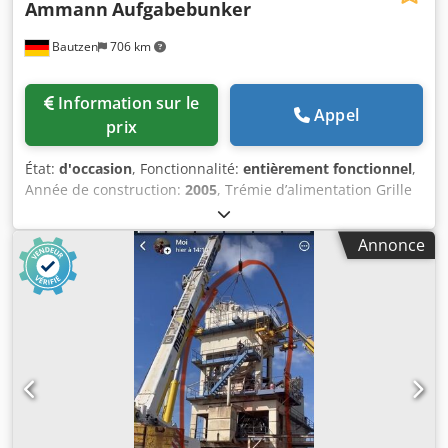
Ammann
Aufgabebunker
Bautzen
706 km
Information sur le
Appel
prix
État:
d'occasion
, Fonctionnalité:
entièrement fonctionnel
,
Année de construction:
2005
, Trémie d’alimentation Grille
Credpfx Aozq Szroqlsf Bande de convoyage Convoyeur de
12 m avec bande de 650 mm
Annonce