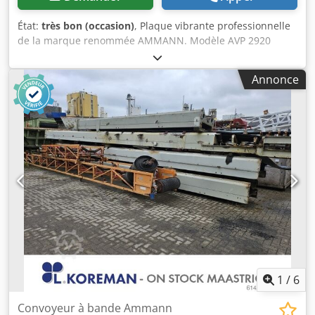
État:
très bon (occasion)
, Plaque vibrante professionnelle
de la marque renommée AMMANN. Modèle AVP 2920
équipé d’un moteur diesel HATZ fiable d’une puissance de
5 kW. Cette machine est conçue pour des travaux
Annonce
professionnels de pavage, de voirie ainsi que pour le
compactage du sol, des pavés, du lit de pose et de
l’asphalte. Crsdjy Sifyspfx Aqljf Appareil entièrement
mécanique, structure allemande robuste. L’état visuel
correspond aux photos – traces d’utilisation normales.
Caractéristiques techniques : • Fabricant : AMMANN •
Modèle : AVP 2920 • Année de fabrication : 1999 • Moteur :
HATZ Diesel • Type de moteur : 1B30-6 • Puissance : 5 kW •
Poids de service : 190 kg • Démarrage manuel • Fabriqué
en Allemagne Applications : • compactage des pavés •
travaux de pavage • travaux routiers • compactage du sol
et du lit de pose • tranchées et fondations État : Machine
d’occasion complète. Moteur HATZ – unité diesel durable
et réputée.
1
/
6
Convoyeur à bande Ammann