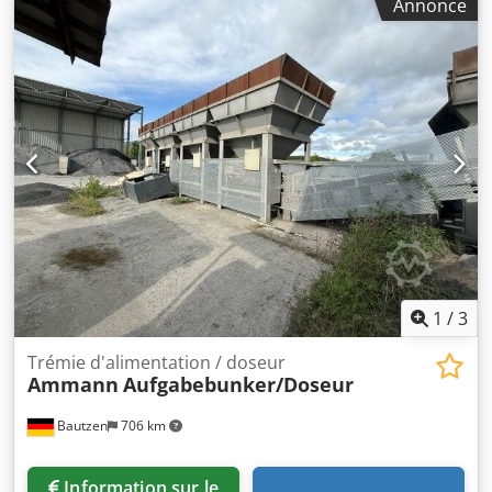
temps ! Numéro interne : 506CA9 = Informations
Annonce
supplémentaires = Neuf : Non Usage prévu : Construction
Contactez Marius Herden pour obtenir de plus amples
informations.
1
/
3
Trémie d'alimentation / doseur
Ammann
Aufgabebunker/Doseur
Bautzen
706 km
Information sur le