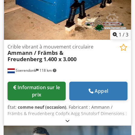
1
/
3
Crible vibrant à mouvement circulaire
Ammann / Främbs &
Freudenberg
1.400 x 3.000
Soerendonk
118 km
Information sur le
Appel
prix
État:
comme neuf (occasion)
, Fabricant : Ammann /
Främbs & Freudenberg Codpfx Aqjg Snutolsrf Dimensions :
1 400 x 3 000 Comprend : – Système d’entraînement –
Arbres de transmission – Éléments de suspension Le crible
vibrant a été remis à neuf, sablé et peint.