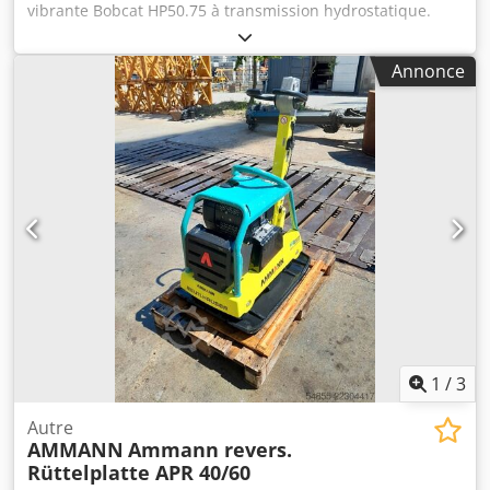
vibrante Bobcat HP50.75 à transmission hydrostatique.
Poids de la machine : 350 kg Longueur de la plaque :
450 mm Longueur de la machine : 900 mm Longueur de la
Annonce
machine avec la poignée : 1 600 mm Hauteur de la
machine : 820 mm Hauteur de la poignée (en position de
travail) : 1 000 mm Hauteur de la poignée (en position de
transport) : 1 500 mm Largeur de la machine :
450 / 600 / 750 mm Moteur : Hatz Supra 1D50S Carburant :
diesel Puissance du moteur (tr/min) : 7 kW à 3 200 tr/min
Fréquence de vibration maximale : 70 Hz Cjdpfxszkz Tks
Aqljrf Force centrifuge maximale : 50 kN Capacité de
pente : 36 % Amplitude : 1,7 mm
1
/
3
Autre
AMMANN
Ammann revers.
Rüttelplatte APR 40/60