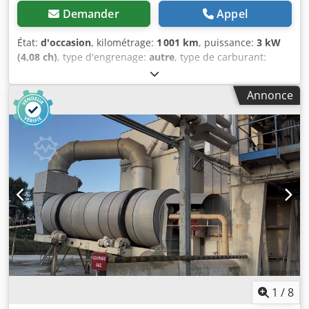
Demander
Appel
État:
d'occasion
, kilométrage:
1 001 km
, puissance:
3 kW
(4,08 ch)
, type d'engrenage:
autre
, type de carburant:
diesel
, couleur:
jaune
, poids à vide:
111 kg
, première
immatriculation:
01/2006
, Année de construction:
2006
,
Annonce
cabine conducteur:
autre
, Localisation du véhicule :
Bovenden, Crsdpexy Sw Sofx Aqlof Moteur diesel Hatz !
INFORMATIONS SUR LES ACCESSOIRES SANS GARANTIE,
sous réserve de modifications, de vente intermédiaire et
d’erreurs !
1
/
8