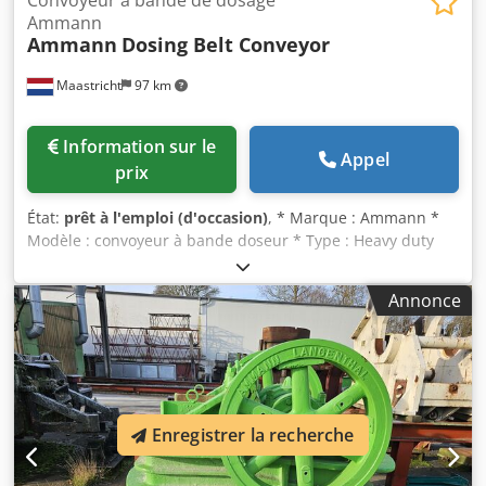
Ammann
Ammann
Dosing Belt Conveyor
Maastricht
97 km
Information sur le
Appel
prix
État:
prêt à l'emploi (d'occasion)
, * Marque : Ammann *
Modèle : convoyeur à bande doseur * Type : Heavy duty
(service intensif) * Longueur A-A : 3100 mm * Largeur de
bande : 1200 mm * Entraînement : Motoréducteur 15 kW
Annonce
Crjdpfxeywm Ehe Aqlef * En stock : 2 pièces.
Enregistrer la recherche