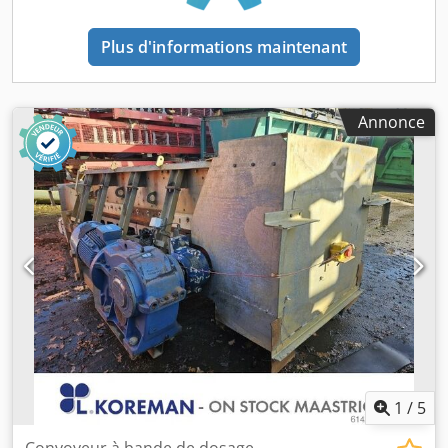
Plus d'informations maintenant
Annonce
1
/
5
Convoyeur à bande de dosage