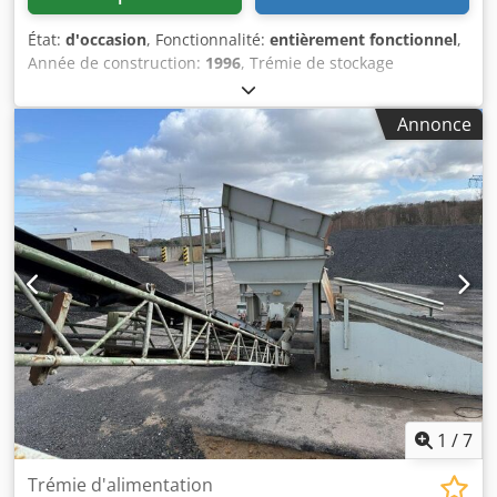
État:
d'occasion
, Fonctionnalité:
entièrement fonctionnel
,
Année de construction:
1996
, Trémie de stockage
d'occasion - Bande de convoyage à extraction - Bande
transporteuse Csdjzq S Avopfx Aqlorf
Annonce
1
/
7
Trémie d'alimentation