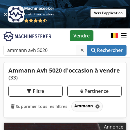
Machineseeker
Vers l'application
Gratuit sur le store
Vendre
Rechercher
Ammann Avh 5020 d'occasion à vendre
(33)
Filtre
Pertinence
Ammann
Supprimer tous les filtres
Annonce