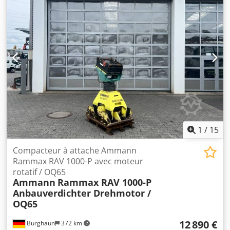
1
/
15
Compacteur à attache Ammann
Rammax RAV 1000-P avec moteur
rotatif / OQ65
Ammann
Rammax RAV 1000-P
Anbauverdichter Drehmotor /
OQ65
12 890 €
Burghaun
372 km