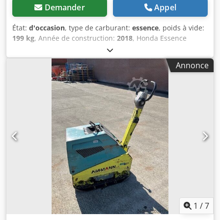
Demander
Appel
État:
d'occasion
, type de carburant:
essence
, poids à vide:
199 kg
, Année de construction:
2018
, Honda Essence
Démarrage manuel. Poids : 199 kg Force de percussion :
30kn Largeur de plaque : 50cm Marche avant/arrière Prix :
Annonce
€1.700,- HT Crsdpoxw H Hvsfx Aqlef Plusieurs en stock !!
1
/
7