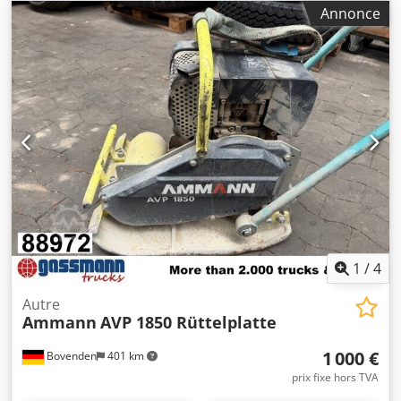
courant d'entrée:
228 A
, poids total:
1 020 kg
, longueur
Annonce
totale:
1 200 mm
, largeur totale:
800 mm
, hauteur totale:
1 100 mm
, Moteur AMMANN, type SEV-315M4 Cedpfxott
Auus Aqljrf Spécifications techniques : Modèle : SEV-315M4
Fabricant : AMMANN Puissance nominale : 132 kW Tension
de service 50 Hz : 400 V Vitesse de rotation nominale :
1.490 l/min Pour plus de détails, voir photos & plaque
signalétique État : Marchandise d'occasion, révisée en
stock. Contenu de la livraison : 1 europalette avec 1 moteur
1
/
4
Autre
Ammann
AVP 1850 Rüttelplatte
1 000 €
Bovenden
401 km
prix fixe hors TVA