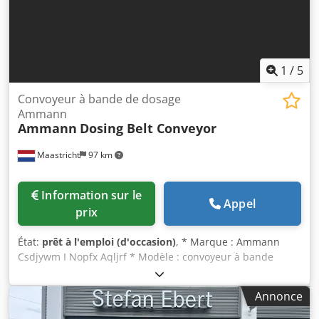
1
/
5
Convoyeur à bande de dosage
Ammann
Ammann
Dosing Belt Conveyor
Maastricht
97 km
Information sur le
Appel
prix
État:
prêt à l'emploi (d'occasion)
, * Marque : Ammann
Csdjywm I Nopfx Aqljrf * Modèle : convoyeur à bande
doseur * Longueur A-A : 1700 mm * Largeur de bande :
650 mm * Entraînement : motoréducteur 1,5 kW * En stock
Annonce
: 6 pièces.