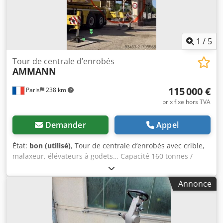
1
/
5
Tour de centrale d’enrobés
AMMANN
115 000 €
Paris
238 km
prix fixe hors TVA
Demander
Appel
État:
bon (utilisé)
, Tour de centrale d’enrobés avec crible,
malaxeur, élévateurs à godets… Capacité 160 tonnes /
heure Crsdpey Hf Duofx Aqljf
Annonce