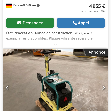
4 955 €
Passau
679 km
prix fixe hors TVA
Demander
Appel
État:
d'occasion
, Année de construction:
2023
, ---- 3
exemplaires disponibles. Plaque vibrante réversible
Ammann APR 40/60 N° d'équipement : 100563147 Année
de fabrication : 2023 Plaque vibrante réversible Ammann
Annonce
APR 40/60 N° d'équipement : 100563148 Année de
fabrication : 2023 Caractéristiques : Credpfx Aqjzkzzbelef
Moteur : Hatz / Diesel Poids de la machine : 284 kg Largeur
de compactage : 600 mm