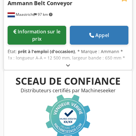
Ammann
Belt Conveyor
Maastricht
97 km
Information sur le
Appel
prix
État:
prêt à l'emploi (d'occasion)
, * Marque : Ammann *
1x : longueur A-A = 12 500 mm, largeur bande : 650 mm *
Entraînement : moteur tambour 5,5 kW. * 1x : longueur A-A
= 43 000 mm, largeur bande : 650 mm Crodpfeywnagox
Aqlsf * Entraînement : motoréducteur 15 kW.
SCEAU DE CONFIANCE
Distributeurs certifiés par Machineseeker