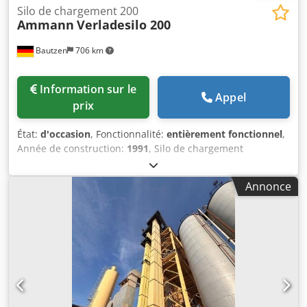
Silo de chargement 200
Ammann
Verladesilo 200
Bautzen
706 km
Information sur le
Appel
prix
État:
d'occasion
, Fonctionnalité:
entièrement fonctionnel
,
Année de construction:
1991
, Silo de chargement
d'occasion Csdpfjzq S Ewsx Aqlerf Fabricant : Ulrich
Volume total : 200 tonnes - Système de convoyeur à godets
Annonce
- Treuil élévateur - Installation électrique