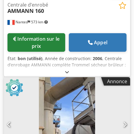
Centrale d’enrobé
AMMANN
160
Nantes
573 km
Information sur le
Appel
prix
État:
bon (utilisé)
, Année de construction:
2006
, Centrale
d’enrobage AMMANN complète Trommel sécheur brûleur :
2006 Crodpexqpvtjfx Aqlsf Filtre : 2014 Automatisme
ERMIIS : 2013 Capacité : 160 tonnes / heure Machine en
Annonce
cours de démontage