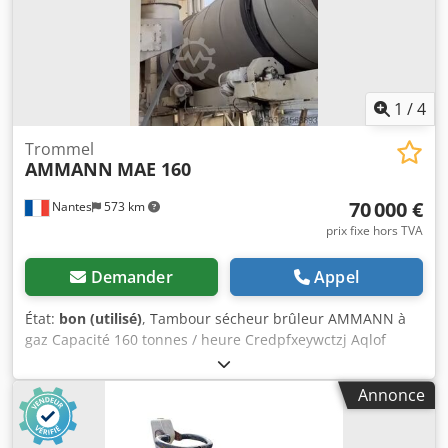
1
/
4
Trommel
AMMANN
MAE 160
70 000 €
Nantes
573 km
prix fixe hors TVA
Demander
Appel
État:
bon (utilisé)
, Tambour sécheur brûleur AMMANN à
gaz Capacité 160 tonnes / heure Credpfxeywctzj Aqlof
Année 2006
Annonce