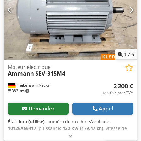
1
/
6
Moteur électrique
Ammann
SEV-315M4
2 200 €
Freiberg am Neckar
383 km
prix fixe hors TVA
Demander
Appel
État:
bon (utilisé)
, numéro de machine/véhicule:
10126A56417
, puissance:
132 kW (179,47 ch)
, vitesse de
rotation (min.):
1 490 tr/min
, tension d'entrée:
400 V
,