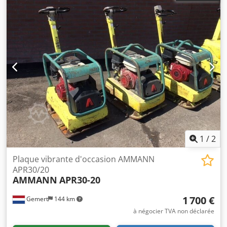
1
/
2
Plaque vibrante d'occasion AMMANN
APR30/20
AMMANN
APR30-20
1 700 €
Gemert
144 km
à négocier TVA non déclarée