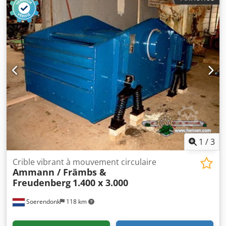
Marche avant/arrière Prix : €1.700,- HT Plusieurs en stock !!
1
/
3
Crible vibrant à mouvement circulaire
Ammann / Främbs &
Freudenberg
1.400 x 3.000
Soerendonk
118 km