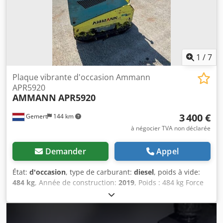
1
/
7
Plaque vibrante d'occasion Ammann
APR5920
AMMANN
APR5920
3 400 €
Gemert
144 km
à négocier TVA non déclarée
Demander
Appel
État:
d'occasion
, type de carburant:
diesel
, poids à vide:
484 kg
, Année de construction:
2019
, Poids : 484 kg Force
de frappe : 59 kn Diesel, 1 cylindre Hatz (1b40)\ Marche
avant/arrière. Démarrage électrique. Largeur de plaque :
60 cm Dedpfxoxw H Hco Anfock Prix à l'unité : € 3.400,- HT