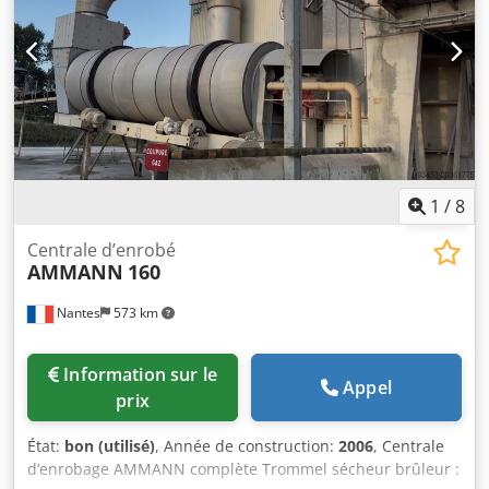
nominale : 1.490 l/min Pour plus de détails, voir photos &
plaque signalétique État : Marchandise d'occasion, révisée
en stock. Contenu de la livraison : 1 europalette avec 1
moteur
1
/
8
Centrale d’enrobé
AMMANN
160
Nantes
573 km
Information sur le
Appel
prix
État:
bon (utilisé)
, Année de construction:
2006
, Centrale
d’enrobage AMMANN complète Trommel sécheur brûleur :