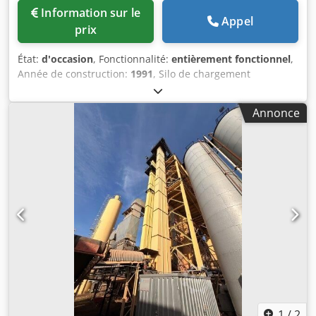
Information sur le
Appel
prix
État:
d'occasion
, Fonctionnalité:
entièrement fonctionnel
,
Année de construction:
1991
, Silo de chargement
d'occasion Fabricant : Ulrich Djdpezq S Ewefx Anfsck
Volume total : 200 tonnes - Système de convoyeur à godets
Annonce
- Treuil élévateur - Installation électrique
1
/
2