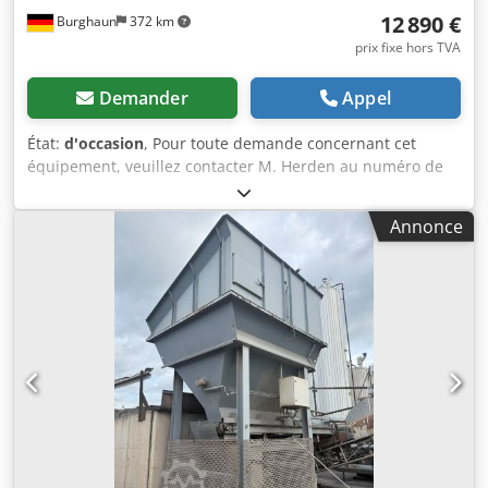
12 890 €
Burghaun
372 km
prix fixe hors TVA
Demander
Appel
État:
d'occasion
, Pour toute demande concernant cet
équipement, veuillez contacter M. Herden au numéro de
téléphone suivant : Ammann Rammax RAV 1000-P,
compacteur monté / incluant OilQuick OQ65 / incluant
Annonce
moteur de rotation / 18 – 40 tonnes / année de
construction : environ 2007 – malheureusement, la plaque
signalétique n’est plus disponible / en stock et disponible
immédiatement Prix : 12 890,00 € net / 15 339,10 € brut -
Longueur totale (mm) : 1 226 - Largeur totale (mm) : 880 -
Débit d’huile requis pour la vibration (l/min) : 130 - Poids
en ordre de marche (kg) : 1 365 - Fréquence (Hz) : 30 -
Force de compactage (kN) : 110 - Taille recommandée du
véhicule porteur (tonnes) : 18 – 40 Équipement : - incluant
attache OilQuick OQ65 - incluant moteur de rotation Dans
notre entrepôt, nous disposons d’un très grand choix de
différents équipements, disponibles immédiatement ! M.