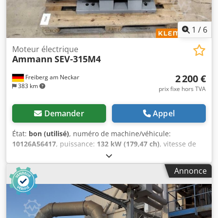
1
/
6
Moteur électrique
Ammann
SEV-315M4
2 200 €
Freiberg am Neckar
383 km
prix fixe hors TVA
Demander
Appel
État:
bon (utilisé)
, numéro de machine/véhicule:
10126A56417
, puissance:
132 kW (179,47 ch)
, vitesse de
rotation (min.):
1 490 tr/min
, tension d'entrée:
400 V
,
courant d'entrée:
228 A
, poids total:
1 020 kg
, longueur
Annonce
totale:
1 200 mm
, largeur totale:
800 mm
, hauteur totale:
1 100 mm
, Moteur AMMANN, type SEV-315M4 Dcodstt
Auuspfx Anfok Spécifications techniques : Modèle : SEV-
315M4 Fabricant : AMMANN Puissance nominale : 132 kW
Tension de service 50 Hz : 400 V Vitesse de rotation