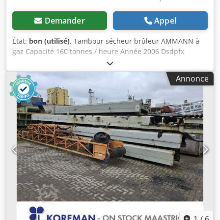
Demander
Appel
État:
bon (utilisé)
, Tambour sécheur brûleur AMMANN à
gaz Capacité 160 tonnes / heure Année 2006 Dsdpfx
Anjywctzofjck
Annonce
1
/
6