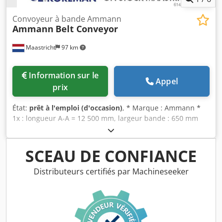
Convoyeur à bande Ammann
Ammann
Belt Conveyor
Maastricht
97 km
Information sur le
Appel
prix
État:
prêt à l'emploi (d'occasion)
, * Marque : Ammann *
1x : longueur A-A = 12 500 mm, largeur bande : 650 mm
Dsdpfx Aneywnagsfeck * Entraînement : moteur tambour
5,5 kW. * 1x : longueur A-A = 43 000 mm, largeur bande :
650 mm * Entraînement : motoréducteur 15 kW.
SCEAU DE CONFIANCE
Distributeurs certifiés par Machineseeker