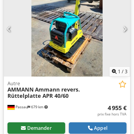
poignée (en position de travail) : 1 000 mm Hauteur de la
poignée (en position de transport) : 1 500 mm Largeur de
la machine : 450 / 600 / 750 mm Moteur : Hatz Supra
1D50S Carburant : diesel Puissance du moteur (tr/min) :
7 kW à 3 200 tr/min Fréquence de vibration maximale :
70 Hz Force centrifuge maximale : 50 kN Capacité de
pente : 36 % Amplitude : 1,7 mm
1
/
3
Autre
AMMANN
Ammann revers.
Rüttelplatte APR 40/60
4 955 €
Passau
679 km
prix fixe hors TVA
Demander
Appel