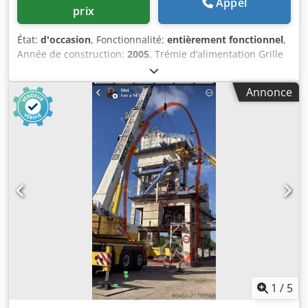
Appel
prix
État:
d'occasion
, Fonctionnalité:
entièrement fonctionnel
,
Année de construction:
2005
, Trémie d’alimentation Grille
Dedpfxjzq Szro Anfock Bande de convoyage Convoyeur de
12 m avec bande de 650 mm
Annonce
1
/
5