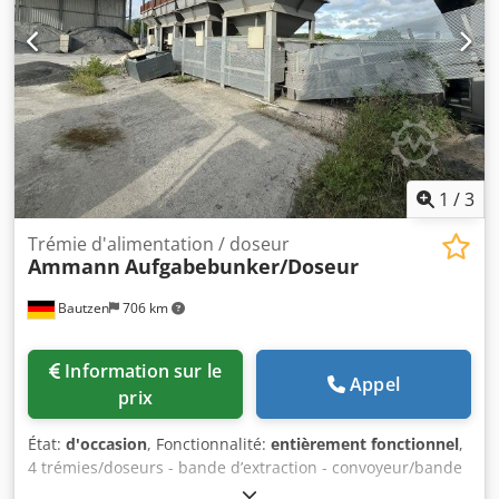
Sous réserve d’erreurs et de vente entre-temps ! Numéro
interne : 506CA9 Dedpoznhgfofx Anfsck = Informations
supplémentaires = Neuf : Non Usage prévu : Construction
Contactez Marius Herden pour obtenir de plus amples
informations.
1
/
3
Trémie d'alimentation / doseur
Ammann
Aufgabebunker/Doseur
Bautzen
706 km
Information sur le
Appel
prix
État:
d'occasion
, Fonctionnalité:
entièrement fonctionnel
,
4 trémies/doseurs - bande d’extraction - convoyeur/bande
de transfert Dcedpfx Aezq S Hujnfsk - installation