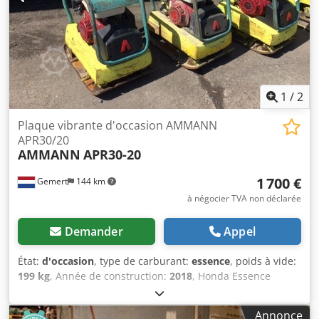
1
/
2
Plaque vibrante d'occasion AMMANN
APR30/20
AMMANN
APR30-20
1 700 €
Gemert
144 km
à négocier TVA non déclarée
Demander
Appel
État:
d'occasion
, type de carburant:
essence
, poids à vide:
199 kg
, Année de construction:
2018
, Honda Essence
Dcjdpfoxw H Hvsx Anfsk Démarrage manuel. Poids : 199 kg
Force de percussion : 30kn Largeur de plaque : 50cm
Annonce