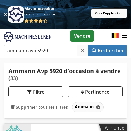
Machineseeker
Vers l'application
Gratuit sur le store
Vendre
Rechercher
Ammann Avp 5920 d'occasion à vendre
(33)
Filtre
Pertinence
Ammann
Supprimer tous les filtres
Annonce