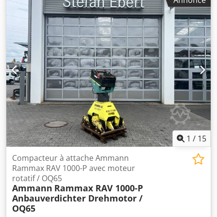
Annonce
pièces.
1
/
15
Compacteur à attache Ammann
Rammax RAV 1000-P avec moteur
rotatif / OQ65
Ammann
Rammax RAV 1000-P
Anbauverdichter Drehmotor /
OQ65