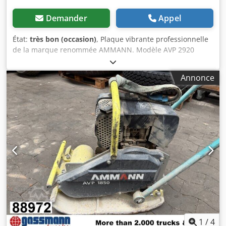
Demander
Appel
État:
très bon (occasion)
, Plaque vibrante professionnelle
de la marque renommée AMMANN. Modèle AVP 2920
équipé d’un moteur diesel HATZ fiable d’une puissance de
5 kW. Cette machine est conçue pour des travaux
Annonce
professionnels de pavage, de voirie ainsi que pour le
compactage du sol, des pavés, du lit de pose et de
l’asphalte. Appareil entièrement mécanique, structure
allemande robuste. L’état visuel correspond aux photos –
traces d’utilisation normales. Caractéristiques techniques :
• Fabricant : AMMANN • Modèle : AVP 2920 • Année de
fabrication : 1999 • Moteur : HATZ Diesel Dedpfx Aey
Sifyonfjck • Type de moteur : 1B30-6 • Puissance : 5 kW •
Poids de service : 190 kg • Démarrage manuel • Fabriqué
en Allemagne Applications : • compactage des pavés •
travaux de pavage • travaux routiers • compactage du sol
et du lit de pose • tranchées et fondations État : Machine
d’occasion complète. Moteur HATZ – unité diesel durable
et réputée.
1
/
4