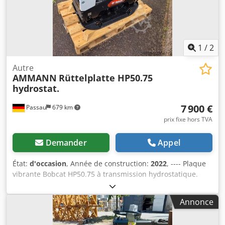
1
/
2
Autre
AMMANN
Rüttelplatte HP50.75
hydrostat.
7 900 €
Passau
679 km
prix fixe hors TVA
Demander
Appel
État:
d'occasion
, Année de construction:
2022
, ---- Plaque
vibrante Bobcat HP50.75 à transmission hydrostatique.
Poids de la machine : 350 kg Longueur de la plaque :
450 mm Longueur de la machine : 900 mm Longueur de la
Annonce
machine avec la poignée : 1 600 mm Hauteur de la
machine : 820 mm Dcedpfx Anjzkz Tkjfsk Hauteur de la