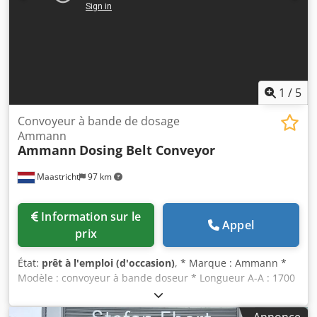
1
/
5
Convoyeur à bande de dosage
Ammann
Ammann
Dosing Belt Conveyor
Maastricht
97 km
Information sur le
Appel
prix
État:
prêt à l'emploi (d'occasion)
, * Marque : Ammann *
Modèle : convoyeur à bande doseur * Longueur A-A : 1700
mm * Largeur de bande : 650 mm Dcedpfx Ansywm I Nsfsk
* Entraînement : motoréducteur 1,5 kW * En stock : 6