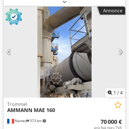
2006 Filtre : 2014 Dsdpfx Asxqpvtjnfeck Automatisme
ERMIIS : 2013 Capacité : 160 tonnes / heure Machine en
Annonce
cours de démontage
1
/
4
Trommel
AMMANN
MAE 160
70 000 €
Nantes
573 km
prix fixe hors TVA