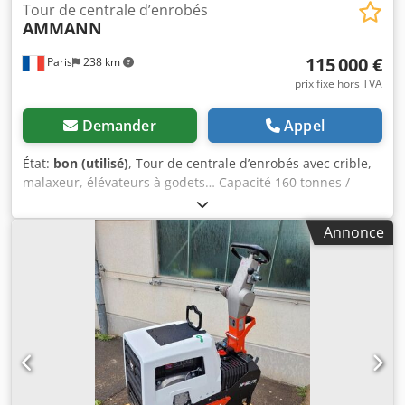
Tour de centrale d’enrobés
AMMANN
115 000 €
Paris
238 km
prix fixe hors TVA
Demander
Appel
État:
bon (utilisé)
, Tour de centrale d’enrobés avec crible,
malaxeur, élévateurs à godets… Capacité 160 tonnes /
heure Dodpfx Ajy Hf Dujnfjck
Annonce