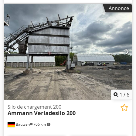
électrique, si présente
Annonce
1
/
6
Silo de chargement 200
Ammann
Verladesilo 200
Bautzen
706 km