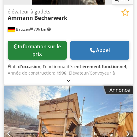
élévateur à godets
Ammann
Becherwerk
Bautzen
706 km
Information sur le
Appel
prix
État:
d'occasion
, Fonctionnalité:
entièrement fonctionnel
,
Année de construction:
1996
, Élévateur/Convoyeur à
godets Utilisation comme système de transport de
matériaux à commande à distance Dcodpfozq S Daex Anfjk
Annonce
H 26 m