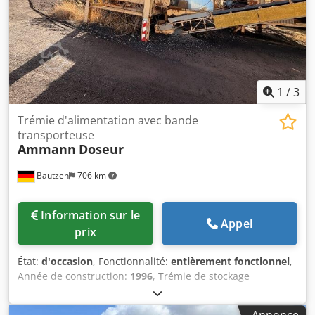
1
/
3
Trémie d'alimentation avec bande
transporteuse
Ammann
Doseur
Bautzen
706 km
Information sur le
Appel
prix
État:
d'occasion
, Fonctionnalité:
entièrement fonctionnel
,
Année de construction:
1996
, Trémie de stockage
d'occasion - Bande de convoyage à extraction - Bande
transporteuse Dcsdpfxszq S Avs Anfsk