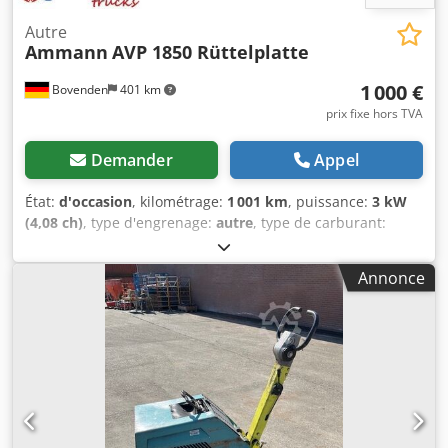
Autre
Ammann
AVP 1850 Rüttelplatte
1 000 €
Bovenden
401 km
prix fixe hors TVA
Demander
Appel
État:
d'occasion
, kilométrage:
1 001 km
, puissance:
3 kW
(4,08 ch)
, type d'engrenage:
autre
, type de carburant:
diesel
, couleur:
jaune
, poids à vide:
111 kg
, première
immatriculation:
01/2006
, Année de construction:
2006
,
Annonce
cabine conducteur:
autre
, Localisation du véhicule :
Bovenden, Moteur diesel Hatz ! INFORMATIONS SUR LES
ACCESSOIRES SANS GARANTIE, sous réserve de
modifications, de vente intermédiaire et d’erreurs !
Dcedpfx Ajxy Sw Sjnfjk