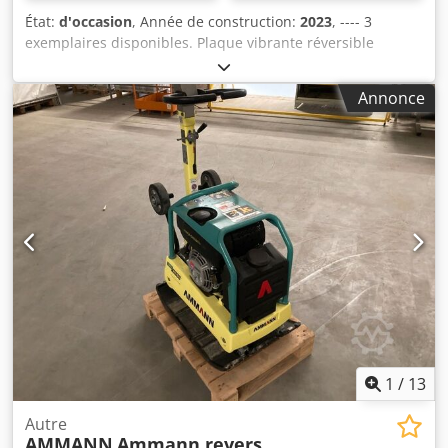
État:
d'occasion
, Année de construction:
2023
, ---- 3
exemplaires disponibles. Plaque vibrante réversible
Ammann APR 40/60 N° d'équipement : 100563147 Année
de fabrication : 2023 Plaque vibrante réversible Ammann
Annonce
APR 40/60 N° d'équipement : 100563148 Djdezkzzbopfx
Anfeck Année de fabrication : 2023 Caractéristiques :
Moteur : Hatz / Diesel Poids de la machine : 284 kg Largeur
de compactage : 600 mm
1
/
13
Autre
AMMANN
Ammann revers.