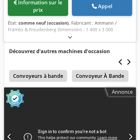
Information sur le
Appel
prix
État:
comme neuf (occasion)
, Fabricant : Ammann /
Främbs & Freudenberg Dimensions : 1 400 x 3 000
Comprend : Dodsg Snutjpfx Anfsck – Système
d’entraînement – Arbres de transmission – Éléments de
suspension Le crible vibrant a été remis à neuf, sablé et
Découvrez d'autres machines d'occasion
peint.
0
Convoyeurs à bande
Convoyeur À Bande
C
Annonce