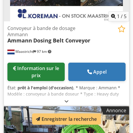
1
/
5
Convoyeur à bande de dosage
Ammann
Ammann
Dosing Belt Conveyor
Maastricht
97 km
Information sur le
Appel
prix
État:
prêt à l'emploi (d'occasion)
, * Marque : Ammann *
Modèle : convoyeur à bande doseur * Type : Heavy duty
(service intensif) Dedpfx Aoywm Ehsnfsck * Longueur A-A :
3100 mm * Largeur de bande : 1200 mm * Entraînement :
Annonce
Motoréducteur 15 kW * En stock : 2 pièces.
Enregistrer la recherche