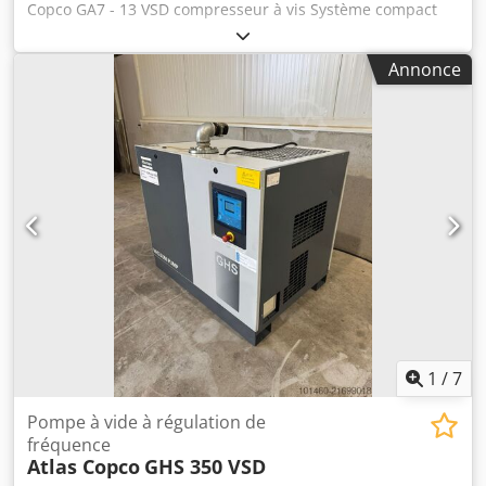
Copco GA7 - 13 VSD compresseur à vis Système compact
entièrement automatique, entièrement câblé et canalisé
en interne, compression à injection d'huile à un étage,
Annonce
refroidi par air, insonorisé. Chedpfx Aswk Hcyskroa
Pression finale : 13,00 bar Puissance du moteur : 7,50 kW
Débit : 1,26 m³/min
1
/
7
Pompe à vide à régulation de
fréquence
Atlas Copco
GHS 350 VSD