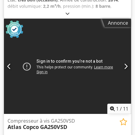
débit volumique:
2,2 m³/h
, pression (min.):
8 barre
,
Compresseur à vis ATLAS COPCO GA 15 VSD + Commande
à vitesse variable (variateur de fréquence) Moteur de 15
Annonce
kW Cjdpfx Asytyd Ujkreha Débit : 2,51 m³/min Pression : 13
bar Année de fabrication : 2014 Heures de fonctionnement
: 11 380 h Compresseur après entretien, échange des
filtres et de l'huile.
1
/
11
Compresseur à vis GA250VSD
Atlas Copco
GA250VSD