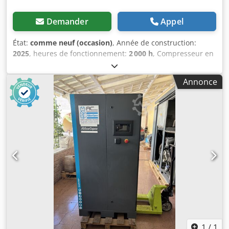
Demander
Appel
État:
comme neuf (occasion)
, Année de construction:
2025
, heures de fonctionnement:
2 000 h
, Compresseur en
parfait état, comme neuf (compresseur de démonstration),
seulement 2 000 heures d'utilisation. Nous sommes
Annonce
concessionnaires agréés. Prix catalogue neuf : 32 074
euros. Csdjzdf Iyjpfx Akrsha Caractéristiques principales :
Pression maximale : 10 bars Puissance : 15 kW / 20 ch
Débit : 2 940 litres/minute
1
/
1