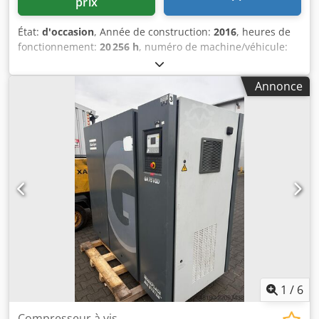
prix
État:
d'occasion
, Année de construction:
2016
, heures de
fonctionnement:
20 256 h
, numéro de machine/véhicule:
API831057
, Lg.Nr. 25372 Chodpfoycvtwex Akroa Données
techniques : - Heures de fonctionnement : 20 256 h -
Annonce
Pression de service : 13 bar - Débit : 4,09 m³/min -
Entraînement : 400 V / 26 kW - Vitesse du moteur : 3 000
tr/min - Encombrement env. : L 900 x H 1750 x P 900 mm -
Poids env. : 490 kg
1
/
6
Compresseur à vis