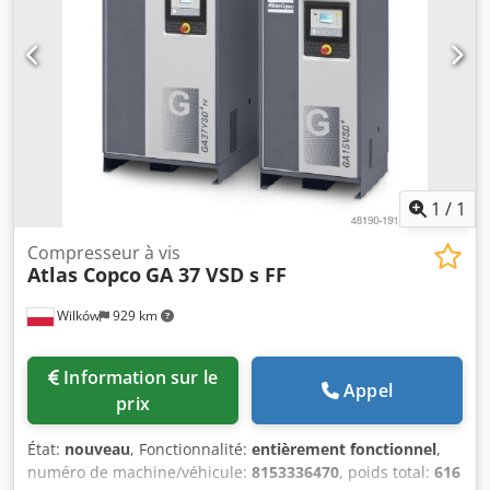
1
/
1
Compresseur à vis
Atlas Copco
GA 37 VSD s FF
Wilków
929 km
Information sur le
Appel
prix
État:
nouveau
, Fonctionnalité:
entièrement fonctionnel
,
numéro de machine/véhicule:
8153336470
, poids total:
616