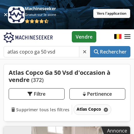
Machineseeker
Vers l'application
Gratuit sur le store
Vendre
Rechercher
Atlas Copco Ga 50 Vsd d'occasion à
vendre
(372)
Filtre
Pertinence
Atlas Copco
Supprimer tous les filtres
Annonce