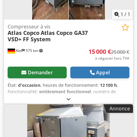
1
/
1
Compresseur à vis
Atlas Copco
Atlas Copco GA37
VSD+ FF System
15 000 €
Kiel
575 km
25 000 €
à négocier hors TVA
Demander
Appel
État:
d'occasion
, heures de fonctionnement:
12 100 h
,
Fonctionnalité:
entièrement fonctionnel
, numéro de
machine/véhicule:
010460
, Nous proposons à la vente un
compresseur industriel performant de la marque Atlas
Annonce
Copco. Cet appareil est d'occasion, a été régulièrement
entretenu par du personnel qualifié et est immédiatement
prêt à l'emploi. Caractéristiques techniques : Type : GA37
VSD+ FF (technologie VSD+ pour une efficacité énergétique
maximale) Csdpfx Akozdqz Doreha Heures de