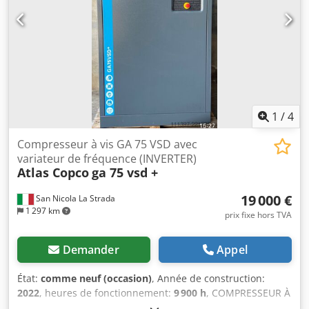
découvrir notre offre complète.
1
/
4
Compresseur à vis GA 75 VSD avec
variateur de fréquence (INVERTER)
Atlas Copco
ga 75 vsd +
19 000 €
San Nicola La Strada
1 297 km
prix fixe hors TVA
Demander
Appel
État:
comme neuf (occasion)
, Année de construction:
2022
, heures de fonctionnement:
9 900 h
, COMPRESSEUR À
VARIATEUR DE FRÉQUENCE GA 75 VSD, EN EXCELLENT