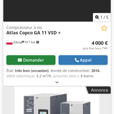
1
/
5
Compresseur à vis
Atlas Copco
GA 11 VSD +
4 000 €
Zduny
911 km
prix fixe hors TVA
Demander
Appel
État:
très bon (occasion)
, Année de construction:
2016
,
débit volumique:
2,2 m³/h
, pression (min.):
8 barre
,
Compresseur à vis ATLAS COPCO GA 11 VSD + À vitesse
variable (variateur de fréquence) Chsdpfx Aoytyh Hekroa
Annonce
Moteur 11 kW Débit 1,95 m³/min Pression 13 bar Année de
fabrication 2016 Nombre d'heures de fonctionnement : 9
270