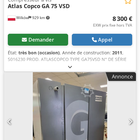
Atlas Copco
GA 75 VSD
8 300 €
Wilków
929 km
EXW prix fixe hors TVA
Demander
Appel
État:
très bon (occasion)
, Année de construction:
2011
,
S016230 PROD. ATLASCOPCO TYPE GA75VSD N° DE SÉRIE
API658180 ANNÉE 2011 PUISSANCE (kW) 75 DÉBIT (m3/min)
14,68 PRESSION (bar) 13 HEURES (SERVICE/TOTAL)
Annonce
ONduleur oui DESSÉCHEUR INTÉGRÉ non ÉCHANGEUR oui
REFROIDISSEMENT (AIR/EAU) air SUR RÉSERVOIR non
Chjdpfx Akezcnu Tersa DOCUMENTS non RACCORD 2 1/2
NEUF/OCCASION OCCASION