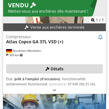
VENDU
Mettez-vous aux enchères dès maintenant !
1
/
7
Vente aux enchères terminée
Compresseur
Atlas Copco
GA 37L VSD (+)
Nordrhein-Westfalen
309 km
Détails
État:
prêt à l'emploi (d'occasion)
, Fonctionnalité:
entièrement fonctionnel
, puissance:
37 kW (50,31 ch)
,
Année de construction:
2019
, pression (max.):
13 barre
,
capacité utile du réservoir:
1 500 l
, vitesse de rotation
(max.):
3 800 tr/min
, débit volumique:
475,2 m³/h
, numéro
de machine/véhicule:
API866497
, Le compresseur a fait