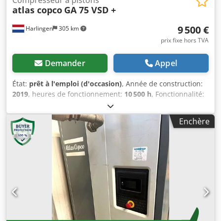
atlas copco
GA 75 VSD +
9 500 €
Harlingen
305 km
prix fixe hors TVA
Demander
Appel
État:
prêt à l'emploi (d'occasion)
, Année de construction:
2019
, heures de fonctionnement:
10 500 h
, Fonctionnalité:
entièrement fonctionnel
, poids total:
898 kg
, puissance:
75 kW (101,97 ch)
, débit volumique:
476 m³/h
, pression
Enchère
(max.):
13 barre
, type de refroidissement:
air
, Équipement:
Plaque signalétique disponible, documentation / manuel
,
Compresseur à vis en excellent état, parfaitement
fonctionnel, 75 kW, à entraînement par variateur de
fréquence. Chodpfx Akjzrihrjrsa