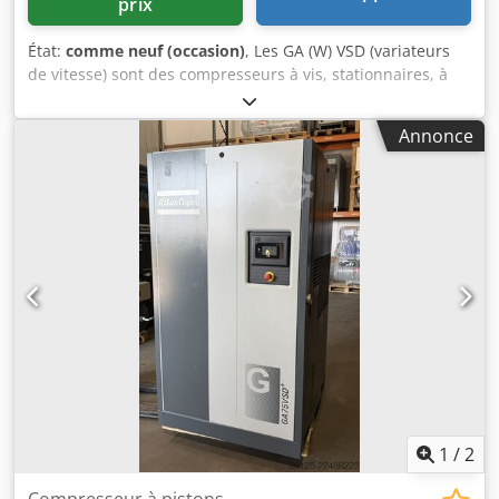
prix
État:
comme neuf (occasion)
, Les GA (W) VSD (variateurs
de vitesse) sont des compresseurs à vis, stationnaires, à
un étage, injectés d’huile et entraînés par un moteur
électrique. Le système de refroidissement est équipé d’un
Annonce
refroidisseur d’air et d’un refroidisseur d’huile. Les GA VSD
sont des compresseurs refroidis par air ; l’air de
refroidissement est généré par un ventilateur.
Caractéristiques principales : Csdowxwxzspfx Akrjha -
Température d’admission d’air maximale : 40°C. -
Température de sortie maximale de l’eau de
refroidissement : 50°C - Température de l’air en sortie de
vanne : env. 30°C - Capacité approximative en huile : 17,9 L
1
/
2
Compresseur à pistons