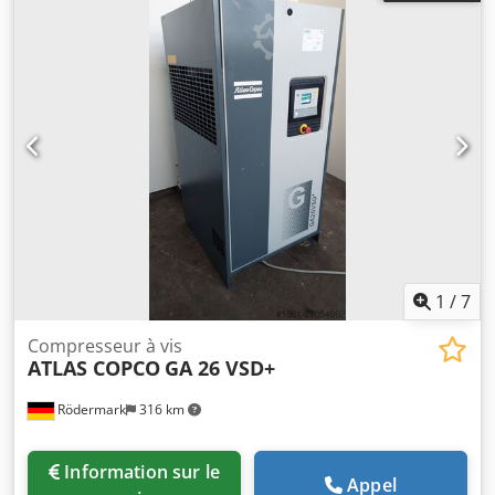
Débit : 19 200 litres/minute Puissance : 110 kW / 150 ch
1
/
7
Compresseur à vis
ATLAS COPCO
GA 26 VSD+
Rödermark
316 km
Information sur le
Appel