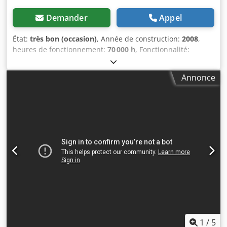
Demander
Appel
État:
très bon (occasion)
, Année de construction:
2008
,
heures de fonctionnement:
70 000 h
, Fonctionnalité:
entièrement fonctionnel
, numéro de machine/véhicule:
API161729
, longueur totale:
976 mm
, largeur totale:
595
Annonce
mm
, hauteur totale:
1 212 mm
, capacité du réservoir de
carburant:
500 l
, pression de service:
10 barre
, pression
(min.):
13 barre
, niveau sonore:
67 dB
, type de
refroidissement:
air
, Équipement:
documentation /
manuel, sécheur frigorifique
, À vendre : compresseur à vis
ATLAS COPCO GA 11 VSD FF - Modèle : GA 11 VSD FF -
Année : 2008 Chedpfx Akoy Ud Iborsa - N° de série :
API161729 - Puissance : 11 kW Compresseur à vis bien
conservé à vendre, avec filtre à air et réservoir de 500
litres. Plage de travail entre 3 et 13 bars. L'appareil est
entièrement fonctionnel. La machine est raccordée au
secteur et prête à être testée.
1
/
5