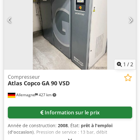
1
/
2
Compresseur
Atlas Copco
GA 90 VSD
Allemagne
427 km
Information sur le prix
Année de construction:
2008
, État:
prêt à l'emploi
(d'occasion)
, Pression de service : 13 bar, débit
volumétrique : 17,07 m³/min, puissance moteur : 90 kW,