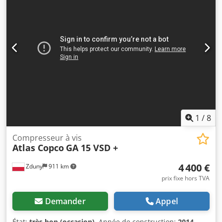
13200 Mtg Compresseur entièrement opérationnel
1
/
8
Compresseur à vis
Atlas Copco
GA 15 VSD +
4 400 €
Zduny
911 km
prix fixe hors TVA
Demander
Appel
État:
très bon (occasion)
, Année de construction:
2014
,