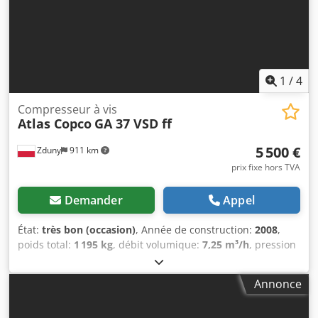
1
/
4
Compresseur à vis
Atlas Copco
GA 37 VSD ff
5 500 €
Zduny
911 km
prix fixe hors TVA
Demander
Appel
État:
très bon (occasion)
, Année de construction:
2008
,
poids total:
1 195 kg
, débit volumique:
7,25 m³/h
, pression
de service:
13 barre
, tension d'entrée:
400 V
, Compresseur
à vis ATLAS COPCO GA 37 VSD ff Vitesse variable, (inverter)
Annonce
Chjdpfx Akjt Hdh Norea Avec sécheur frigorifique Moteur
37 kw Débit 7,25 m3/min Pression 13 bar Kilométrage