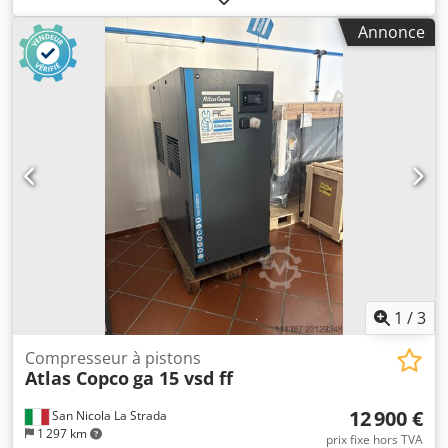
ÉTAT, PRESQUE NEUF (NOUS SOMMES DES
Annonce
CONCESSIONNAIRES OFFICIELS). PRIX DU MODÈLE NEUF
(TARIF CATALOGUE) : 96 968 €. CARACTÉRISTIQUES
PRINCIPALES : PRESSION MAXIMALE : 13 BAR PUISSANCE :
75 kW / 100 CV Codpfx Akezdf U Tsroha DÉBIT : 13 500
LITRES/MINUTE
1
/
3
Compresseur à pistons
Atlas Copco
ga 15 vsd ff
12 900 €
San Nicola La Strada
1 297 km
prix fixe hors TVA