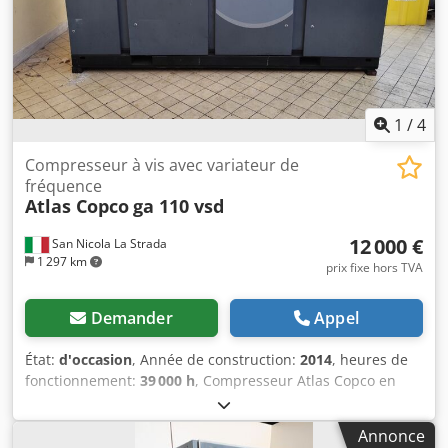
1
/
4
Compresseur à vis avec variateur de
fréquence
Atlas Copco
ga 110 vsd
12 000 €
San Nicola La Strada
1 297 km
prix fixe hors TVA
Demander
Appel
État:
d'occasion
, Année de construction:
2014
, heures de
fonctionnement:
39 000 h
, Compresseur Atlas Copco en
parfait état de fonctionnement et silencieux (nous sommes
concessionnaires agréés). Chjdjzc Hmhjpfx Akrja
Annonce
Caractéristiques principales : Pression maximale : 10 bars