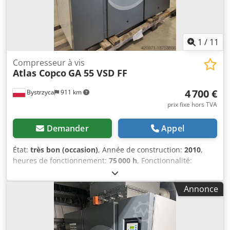
1
/
11
Compresseur à vis
Atlas Copco
GA 55 VSD FF
4 700 €
Bystrzyca
911 km
prix fixe hors TVA
Demander
Appel
État:
très bon (occasion)
, Année de construction:
2010
,
heures de fonctionnement:
75 000 h
, Fonctionnalité:
entièrement fonctionnel
, Compresseur 55 kW avec
sécheur intégré et variateur de fréquence. Très bon état.
Annonce
Après entretien. Garantie 3 mois. Chodpfxov Rmmms Akrsa