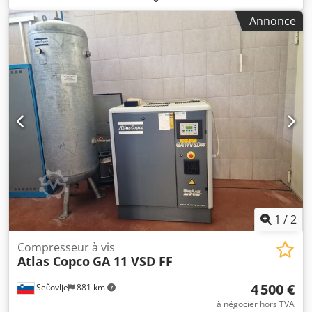
régime moteur : 3480 tr/min, poids : env. 1750 kg. Le
Annonce
variateur de fréquence de la machine est défectueux. Une
visite sur site est possible. Chodpfx Aoxmkc Tskrsa
1
/
2
Compresseur à vis
Atlas Copco
GA 11 VSD FF
4 500 €
Sečovlje
881 km
à négocier hors TVA