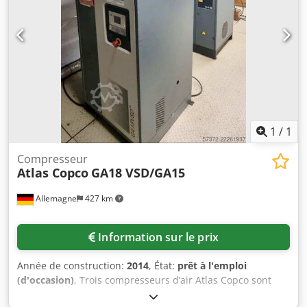
fonctionnement : 12 100 heures État : d'occasion, en très
bon état et immédiatement prêt à l'emploi. Le
compresseur peut être examiné sur place à Kiel et testé
sous tension sur rendez-vous.
1
/
1
Compresseur
Atlas Copco
GA18 VSD/GA15
Allemagne
427 km
Information sur le prix
Année de construction:
2014
, État:
prêt à l'emploi
(d'occasion)
, Trois compresseurs d’air Atlas Copco sont
disponibles. 1) Compresseur à vis lubrifié à l’huile Atlas