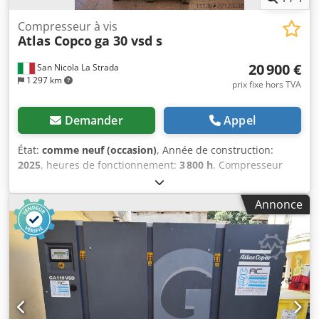
Compresseur à vis
Atlas Copco
ga 30 vsd s
20 900 €
San Nicola La Strada
1 297 km
prix fixe hors TVA
Demander
Appel
État:
comme neuf (occasion)
, Année de construction:
2025
, heures de fonctionnement:
3 800 h
, Compresseur
Atlas Copco (machine de démonstration). État équivalent
au neuf. Nous sommes concessionnaires officiels Atlas
Annonce
Copco. Le compresseur sera livré après révision et prêt à
l'emploi. Prix catalogue national neuf : 51 569 euros.
Caractéristiques principales : Chsdpfxjzdf Ime Akroa
Pression maximale : 10 bars Puissance : 30 kW / 40 ch
Débit : 6540 litres/min