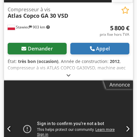
Compresseur à vis
Atlas Copco
GA 30 VSD
5 800 €
Stawiec
903 km
prix fixe hors TVA
Demander
Appel
État:
très bon (occasion)
, Année de construction:
2012
,
Compresseur à vis ATLAS COPCO GA30VSD, machine avec
variateur de fréquence après entretien Données
techniques : débit : 5,58 m3/min ; moteur de 30 kW ;
Annonce
pression max : 13 bar ; année : 2012 ; Chedpfx Akoy S T
Thjroa heures de service : 11 816 !!! 24 500 € net 30 135 €
brut Compresseur entièrement fonctionnel, prêt à
l'emploi, avec garantie. Service après-vente assuré.