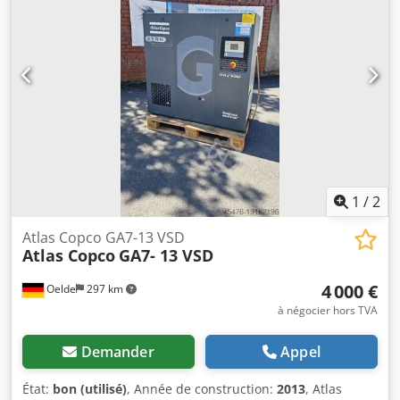
1
/
2
Atlas Copco GA7-13 VSD
Atlas Copco
GA7- 13 VSD
4 000 €
Oelde
297 km
à négocier hors TVA
Demander
Appel
État:
bon (utilisé)
, Année de construction:
2013
, Atlas