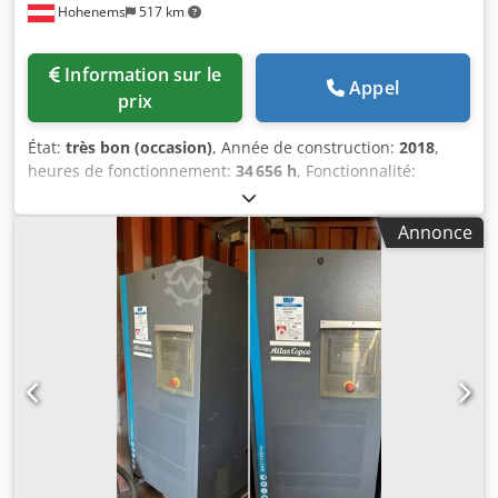
Hohenems
517 km
Information sur le
Appel
prix
État:
très bon (occasion)
, Année de construction:
2018
,
heures de fonctionnement:
34 656 h
, Fonctionnalité:
entièrement fonctionnel
, Atlas Copco GA250VSD
d'occasion, année de construction 2018, environ 34 656
Annonce
heures de fonctionnement. 10 bar avec 44,90 m3/min. 250
kW. Cedow Ewd Ropfx Akreha