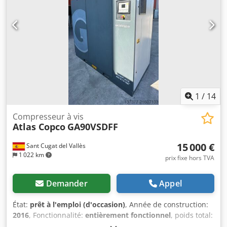
1
/
14
Compresseur à vis
Atlas Copco
GA90VSDFF
15 000 €
Sant Cugat del Vallès
1 022 km
prix fixe hors TVA
Demander
Appel
État:
prêt à l'emploi (d'occasion)
, Année de construction:
2016
, Fonctionnalité:
entièrement fonctionnel
, poids total:
1 654 kg
, Équipement:
Plaque signalétique disponible,