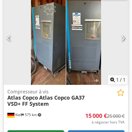
communique pas avec le logiciel -Débit : 3,2-6,9 m³/min -
Puissance du moteur : 18-24 kW -Conception : encapsulée -
Pression maximale : 12,75 bars Dedpehabk Dsfx Acmekr -
Heures de fonctionnement : 108 252 h -Heures en charge :
30 754 h -Année de fabrication : 2003 -Dimensions :
1850/850/H1900 mm -Poids : 592 kg
1
/
1
Compresseur à vis
Atlas Copco
Atlas Copco GA37
VSD+ FF System
15 000 €
Kiel
575 km
25 000 €
à négocier hors TVA