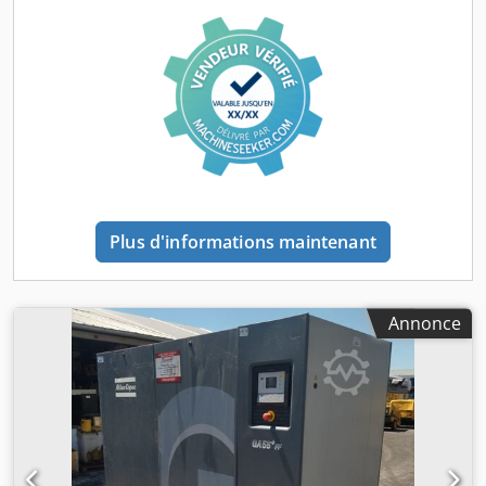
annuellement et de manière continue par une entreprise
spécialisée. La documentation est disponible. Une visite
est possible sur rendez-vous. Dkjdezh Nizspfx Acmor
Plus d'informations maintenant
Annonce