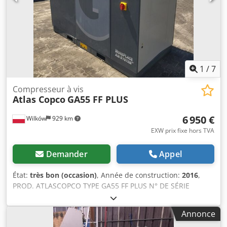
1
/
7
Compresseur à vis
Atlas Copco
GA55 FF PLUS
6 950 €
Wilków
929 km
EXW prix fixe hors TVA
Demander
Appel
État:
très bon (occasion)
, Année de construction:
2016
,
PROD. ATLASCOPCO TYPE GA55 FF PLUS N° DE SÉRIE
API623768 ANNÉE 2016 PUISSANCE (kW) 55 DÉBIT (m³/min)
10,44 PRESSION (bar) 8,25 HEURES (SERVICE/TOTAL)
Annonce
VARIATEUR DE FRÉQUENCE non Dodpfjzmhtcsx Acmekr