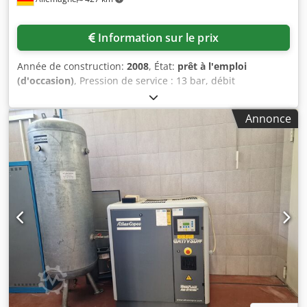
Information sur le prix
Année de construction:
2008
, État:
prêt à l'emploi
(d'occasion)
, Pression de service : 13 bar, débit
volumétrique : 17,07 m³/min, puissance moteur : 90 kW,
régime moteur : 3480 tr/min, poids : env. 1750 kg. Le
Annonce
variateur de fréquence de la machine est défectueux. Une
visite sur site est possible. Dsdpfxsxmkc Te Acmekr