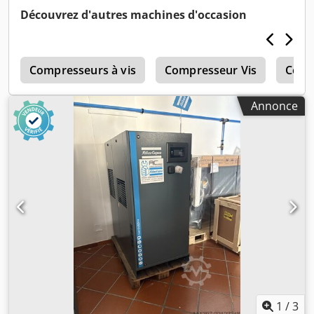
Uyepfx Acmskr
Découvrez d'autres machines d'occasion
s
Compresseurs à vis
Compresseur Vis
Comp
Annonce
1
/
3