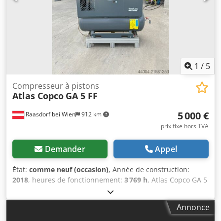
Compresseur à vis bien conservé à vendre, avec filtre à air
et réservoir de 500 litres. Plage de travail entre 3 et 13
bars. L'appareil est entièrement fonctionnel. La machine
est raccordée au secteur et prête à être testée. Dkjdpsy Ud
Ibefx Acmor
1
/
5
Compresseur à pistons
Atlas Copco
GA 5 FF
5 000 €
Raasdorf bei Wien
912 km
prix fixe hors TVA
Demander
Appel
État:
comme neuf (occasion)
, Année de construction:
2018
, heures de fonctionnement:
3 769 h
, Atlas Copco GA 5
FF compresseur à vis avec sécheur frigorifique inclus.
Moteur & Performances : • Puissance nominale du moteur
Annonce
principal : 5,5 kW (7,5 ch) • Rendement moteur :