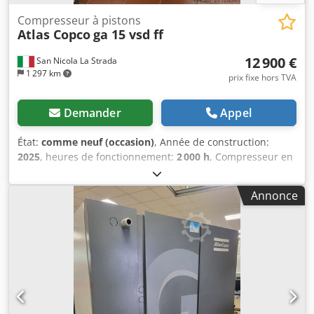
Compresseur à pistons
Atlas Copco
ga 15 vsd ff
12 900 €
San Nicola La Strada
1 297 km
prix fixe hors TVA
Demander
Appel
État:
comme neuf (occasion)
, Année de construction:
2025
, heures de fonctionnement:
2 000 h
, Compresseur en
parfait état, comme neuf (compresseur de démonstration),
seulement 2 000 heures d'utilisation. Nous sommes
Annonce
concessionnaires agréés. Prix catalogue neuf : 32 074
euros. Caractéristiques principales : Pression maximale :
10 bars Puissance : 15 kW / 20 ch Débit : 2 940
litres/minute Dkodpfxjzdf Iyj Acmjr