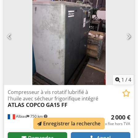
SÉCHEUR INTÉGRÉ oui, R410a 1,05 kg ÉCHANGEUR non
REFROIDISSEMENT (AIR/EAU) air SUR RÉSERVOIR non
DOCUMENTS non RACCORD 2 NEUF/OCCASION OCCASION
1
/
4
Compresseur à vis rotatif lubrifié à
l'huile avec sécheur frigorifique intégré
ATLAS COPCO
GA15 FF
2 000 €
Albias
750 km
Enregistrer la recherche
prix fixe hors TVA