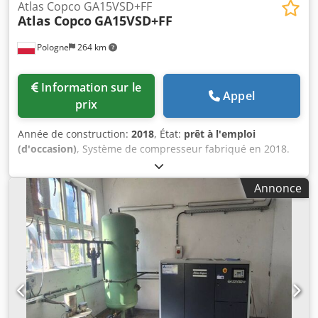
Atlas Copco GA15VSD+FF
Atlas Copco
GA15VSD+FF
Pologne
264 km
Information sur le
Appel
prix
Année de construction:
2018
, État:
prêt à l'emploi
(d'occasion)
, Système de compresseur fabriqué en 2018.
Ce modèle Atlas Copco GA15VSD+FF dispose d'un moteur
d'une puissance de 15 kW et fonctionne à une pression de
Annonce
12,75 bars. Il est équipé d'un réservoir de 1 000 litres, ce
qui le rend adapté à diverses applications. Si vous
recherchez des capacités d'air comprimé de haute qualité,
pensez à la machine Atlas Copco GA15VSD+FF que nous
proposons à la vente. Contactez-nous pour plus de détails.
Dkjdpfozdi Snex Acmer • Puissance du moteur : 15 kW •
Pression : 12,75 bars Équipement supplémentaire •
Réservoir de 1 000 litres inclus