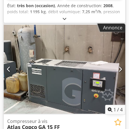
État:
très bon (occasion)
, Année de construction:
2008
,
poids total:
1 195 kg
, débit volumique:
7,25 m³/h
, pression
de service:
13 barre
, tension d'entrée:
400 V
, Compresseur
à vis ATLAS COPCO GA 37 VSD ff Vitesse variable, (inverter)
Annonce
Avec sécheur frigorifique Moteur 37 kw Débit 7,25 m3/min
Pression 13 bar Kilométrage 13200 Mtg Dksdpfx Aet Hdh
Nocmjr Compresseur entièrement opérationnel
1
/
4
Compresseur à vis
Atlas Copco
GA 15 FF