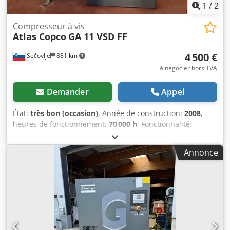
1
/
2
Compresseur à vis
Atlas Copco
GA 11 VSD FF
4 500 €
Sečovlje
881 km
à négocier hors TVA
Demander
Appel
État:
très bon (occasion)
, Année de construction:
2008
,
heures de fonctionnement:
70 000 h
, Fonctionnalité:
entièrement fonctionnel
, numéro de machine/véhicule:
API161729
, longueur totale:
976 mm
, largeur totale:
595
Annonce
mm
, hauteur totale:
1 212 mm
, capacité du réservoir de
carburant:
500 l
, pression de service:
10 barre
, pression
(min.):
13 barre
, niveau sonore:
67 dB
, type de
refroidissement:
air
, Équipement:
documentation /
manuel, sécheur frigorifique
, À vendre : compresseur à vis
ATLAS COPCO GA 11 VSD FF - Modèle : GA 11 VSD FF -
Année : 2008 - N° de série : API161729 - Puissance : 11 kW