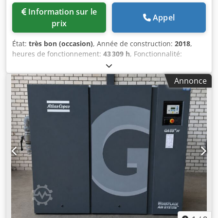
Information sur le
Appel
prix
État:
très bon (occasion)
, Année de construction:
2018
,
heures de fonctionnement:
43 309 h
, Fonctionnalité:
entièrement fonctionnel
, Compresseur à vis Atlas Copco
GA75VSD+FF Convertisseur de fréquence et sécheur
Annonce
intégrés 75 kW 12,75 bars 15,50 m³/min Année de
fabrication : 2018 Dkedpfjzp Urwex Acmsr Heures de
fonctionnement : 43 309