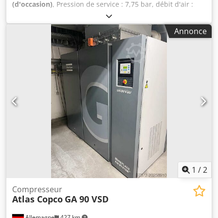
(d'occasion)
, Pression de service : 7,75 bar, débit d'air :
40,4 l/s, puissance : 15 kW, vitesse : 3000 tr/min, poids de
la machine : environ 450 kg. Une inspection sur place est
Annonce
possible. Dodpfjwfg Hhex Acmjkr
1
/
2
Compresseur
Atlas Copco
GA 90 VSD
Allemagne
427 km