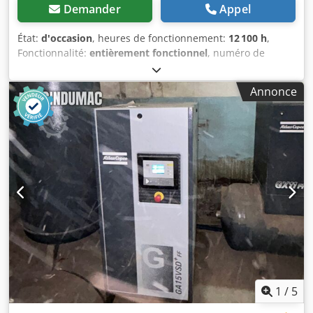
Demander
Appel
État:
d'occasion
, heures de fonctionnement:
12 100 h
,
Fonctionnalité:
entièrement fonctionnel
, numéro de
machine/véhicule:
010460
, Nous proposons à la vente un
compresseur industriel performant de la marque Atlas
Annonce
Copco. Cet appareil est d'occasion, a été régulièrement
entretenu par du personnel qualifié et est immédiatement
prêt à l'emploi. Caractéristiques techniques : Type : GA37
VSD+ FF (technologie VSD+ pour une efficacité énergétique
maximale) Heures de fonctionnement : 12 100 heures État :
d'occasion, en très bon état et immédiatement prêt à
l'emploi. Dkedpfxezdqz Dj Acmer Le compresseur peut être
examiné sur place à Kiel et testé sous tension sur rendez-
vous.
1
/
5