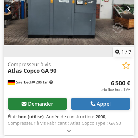
1
/
7
Compresseur à vis
Atlas Copco
GA 90
6 500 €
Saerbeck
289 km
prix fixe hors TVA
Demander
Appel
État:
bon (utilisé)
, Année de construction:
2000
,
Compresseur à vis Fabricant : Atlas Copco Type : GA 90
Année de construction : 2000 Puissance : 94 kW Pression
max : 10 bar Vitesse de rotation : 1.487 tr/min Dodjvi E