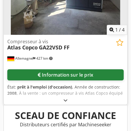
1
/
4
Compresseur à vis
Atlas Copco
GA22VSD FF
Allemagne
427 km
Information sur le prix
État:
prêt à l'emploi (d'occasion)
, Année de construction:
2008
, À la vente : un compresseur à vis Atlas Copco équipé
d’un dessiccateur frigorifique intégré, comprenant un
réservoir d’air comprimé de 500 litres. Puissance du
moteur : 22 kW (30 CV), débit volumique : 3,84 m³/min (64
SCEAU DE CONFIANCE
l/s), pression de service maximale : 12,8 bar, heures de
fonctionnement : 29 897 h, réfrigérant du dessiccateur :
Distributeurs certifiés par Machineseeker
R134a, 0,95 kg. Le compresseur a été entretenu