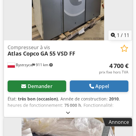
1
/
11
Compresseur à vis
Atlas Copco
GA 55 VSD FF
4 700 €
Bystrzyca
911 km
prix fixe hors TVA
Demander
Appel
État:
très bon (occasion)
, Année de construction:
2010
,
heures de fonctionnement:
75 000 h
, Fonctionnalité:
entièrement fonctionnel
, Compresseur 55 kW avec
sécheur intégré et variateur de fréquence. Très bon état.
Annonce
Après entretien. Garantie 3 mois. Dksdpfx Ajv Rmmmecmsr