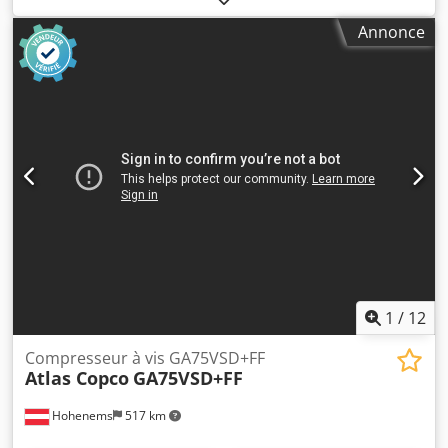
sécheur frigorifique
, Atlas Copco, compresseur d’air,
Annonce
modèle : GA90VSDFF, compresseur à vis lubrifié avec
variateur de fréquence (VSD), équipé d’un sécheur,
pression : 12,7 bar, débit d’air : 293,1 L/s, moteur : 3508
tr/min, année 2016, poids : 1654 kg. Expédition dans toute
l’Europe non incluse, TVA non incluse. Référence : 1167
Dsdpeyxpz Uofx Acmjkr
1
/
12
Compresseur à vis GA75VSD+FF
Atlas Copco
GA75VSD+FF
Hohenems
517 km