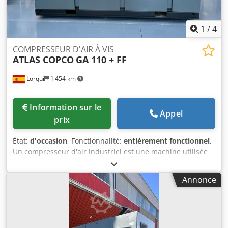
1
/
4
COMPRESSEUR D'AIR À VIS
ATLAS COPCO
GA 110 + FF
Lorquí
1 454 km
Information sur le
Appel
prix
État:
d'occasion
, Fonctionnalité:
entièrement fonctionnel
,
Un compresseur d'air industriel est une machine utilisée
pour augmenter la pression et le débit d'air comprimé
pour alimenter divers outils, équipements et processus
Annonce
industriels. Dksdpfx Acjwnxzismsr