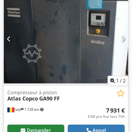
1
/
2
Compresseur à piston
Atlas Copco
GA90 FF
7 931 €
Iași
1 728 km
EXW prix fixe hors TVA
Demander
Appel