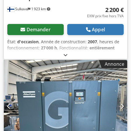
2 200 €
Sulkava
1 923 km
EXW prix fixe hors TVA
Demander
Appel
État:
d'occasion
, Année de construction:
2007
, heures de
fonctionnement:
27 000 h
, Fonctionnalité:
entièrement
fonctionnel
, numéro de machine/véhicule:
API454025
,
Compresseur à vis rotatif à injection d’huile avec
Annonce
déshydrateur de réfrigérant intégré Atlas Copco, modèle
GA 15 FF, année 2007, numéro de série API454025, utilisé
environ 27 000 heures, Équipé d’une unité de contrôle
Atlas Copco Elektronikon II. Dkodpfx Acezd Avajmsr Cet
appareil n’est plus fabriqué depuis 2022. La dernière
intervention de maintenance a été effectuée à l’été 2019 /
23 460 heures. Sur demande, un réservoir d’air comprimé
peut être inclus. Pmax : 7,3 bar – 105 psi Qv : 43 l/s –
2,58 m³/min Puissance du moteur : 15 kW – 20 ch
L’emballage et le chargement sur remorque sont inclus
dans le prix, selon les Incoterms FOT.