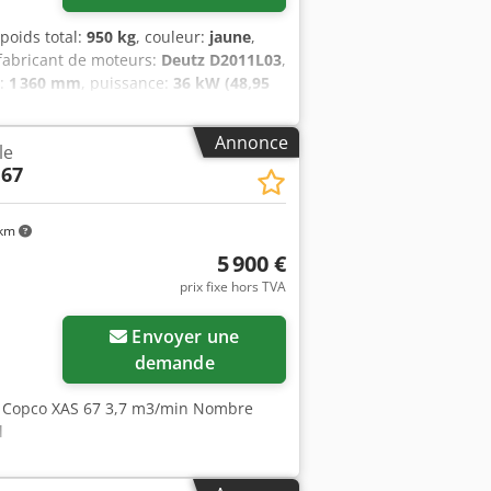
 poids total:
950 kg
, couleur:
jaune
,
 fabricant de moteurs:
Deutz D2011L03
,
e:
1 360 mm
, puissance:
36 kW (48,95
ion (min.):
4 barre
, pression (max.):
8,5
de fonctionnement:
1 190 h
, prochaine
Annonce
le
9
, Équipement:
Vérification de
 67
ène résistant aux chocs et robuste -
 Ezex Ahuerf - Huileur d'outils - Au
iture, dispositif d'attelage réglable
 km
rective 87/404/CEE à effectuer en mai
5 900 €
rsonnellement.
prix fixe hors TVA
Envoyer une
demande
s Copco XAS 67 3,7 m3/min Nombre
l