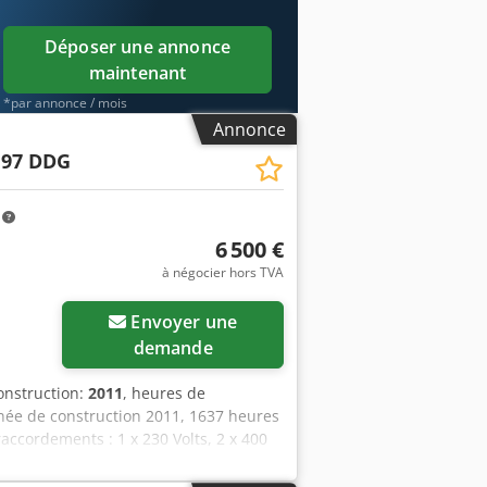
Déposer une annonce
maintenant
*par annonce / mois
Annonce
 97 DDG
m
6 500 €
à négocier hors TVA
Envoyer une
demande
onstruction:
2011
, heures de
née de construction 2011, 1637 heures
accordements : 1 x 230 Volts, 2 x 400
, 1 essieu à barre de torsion tordu,
quante. Cjdpfx Ahozbiicjuorf