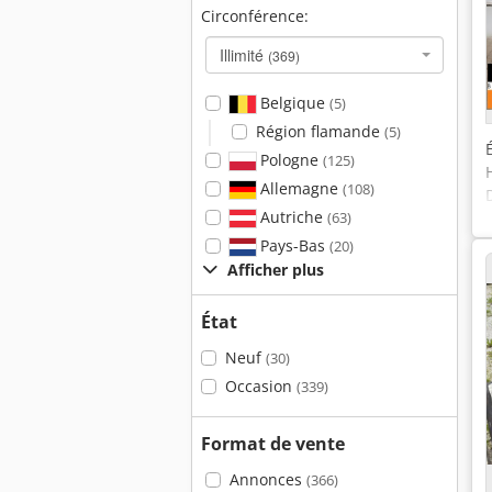
Circonférence:
Illimité
(369)
Belgique
(5)
Région flamande
(5)
Pologne
(125)
Allemagne
(108)
Autriche
(63)
Pays-Bas
(20)
Afficher plus
État
Neuf
(30)
Occasion
(339)
Format de vente
Annonces
(366)