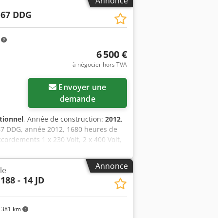
Annonce
 67 DDG
m
6 500 €
à négocier hors TVA
Envoyer une
demande
tionnel
, Année de construction:
2012
,
67 DDG, année 2012, 1680 heures de
cordements 1 x 230 Volt, 2 x 400 Volt,
Annonce
le
188 - 14 JD
381 km