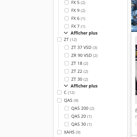
FX 5
(2)
FX 9
(2)
FX 6
(1)
FX 7
(1)
Afficher plus
ZT
(12)
ZT 37 VSD
(3)
ZR 90 VSD
(2)
ZT 18
(2)
ZT 22
(2)
ZT 30
(2)
Afficher plus
C
(12)
QAS
(9)
QAS 200
(2)
QAS 20
(1)
QAS 30
(1)
XAHS
(9)