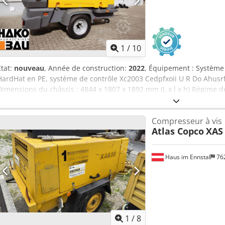
1
/
10
État:
nouveau
, Année de construction:
2022
, Équipement : Système
HardHat en PE, système de contrôle Xc2003 Cedpfxoii U R Do Ahusr
Dimensions du châssis : 4844 x 1807 x 1892 mm (L x l x h) Régime 
nominal à pleine charge : 1960 tr/min Température ambiante maxim
kW Débit volumique (FAD) : 10,9 à 9,7 m³/min Plage de pression de
Compresseur à vis
de contrôle du compresseur, régulation flexible de la pression et 
Atlas Copco
XAS
moteur : John Deere / 4045HI551 Préparation de l’air comprimé, com
comprimé, séparateur d’eau et filtre PD Niveau d’émissions : Étape
Haus im Ennstal
76
1
/
8