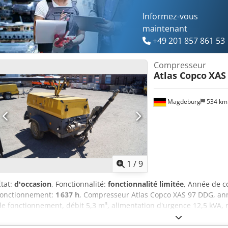
Informez-vous
maintenant
+49 201 857 861 53
Compresseur
Atlas Copco
XAS
Magdeburg
534 k
1
/
9
État:
d'occasion
, Fonctionnalité:
fonctionnalité limitée
, Année de c
fonctionnement:
1 637 h
, Compresseur Atlas Copco XAS 97 DDG, an
de fonctionnement, débit 5,3 m³, alimentation d'urgence 12,5 kVA, r
Volts, n° de série YA3062560C0262053, ABE et homologation présents
capot de courroie trapézoïdale manquant, grille de ventilateur man