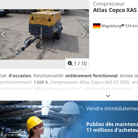
Compresseur
Atlas Copco
XAS
Magdeburg
534 k
1
/
10
État:
d'occasion
, Fonctionnalité:
entièrement fonctionnel
, Année d
fonctionnement:
1 608 h
, Compresseur Atlas Copco XAS 67 DDG, an
fonctionnement, débit volumique 3,5 m³, alimentation de secours 12,
V, N° de série YA3062565B0165591, homologation disponible. Crsdp
Vendre immédiatemen
Publiez dès maintenan
11 millions d'achete