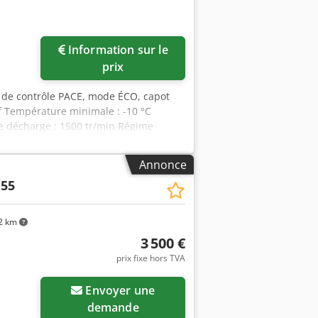
Information sur le
prix
 de contrôle PACE, mode ÉCO, capot
f Température minimale : -10 °C
de décharge : 1500 tr/min Régime
ale : 45 °C Puissance du moteur : 104
 fonctionnement : 5 à 14 bar Système
Annonce
du débit : PACE Marque et modèle du
 55
prenant : refroidisseur d’air
 V Nombre de cylindres : 4
2 km
3 500 €
prix fixe hors TVA
Envoyer une
demande