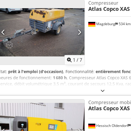
Compresseur
Atlas Copco
XAS
Magdeburg
534 k
1
/
7
État:
prêt à l'emploi (d'occasion)
, Fonctionnalité:
entièrement fonc
heures de fonctionnement:
1 680 h
, Compresseur Atlas Copco XAS 
service, débit volumétrique 3,5 m³, courant de secours 12,5 Kva, rac
n° de série YA3062560C0250310 Crsdju Dh Tljpfx Ahujf
Compresseur mobi
Atlas Copco
XAS 
Hessisch Oldendorf