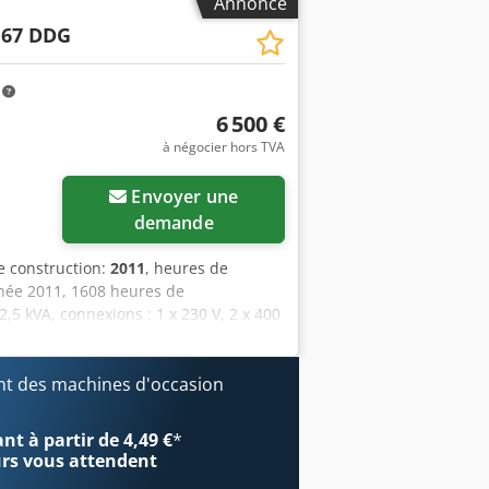
Annonce
 67 DDG
m
6 500 €
à négocier hors TVA
Envoyer une
demande
e construction:
2011
, heures de
née 2011, 1608 heures de
5 kVA, connexions : 1 x 230 V, 2 x 400
fxszbiivo Ahuof
t des machines d'occasion
t à partir de 4,49 €
*
urs
vous attendent