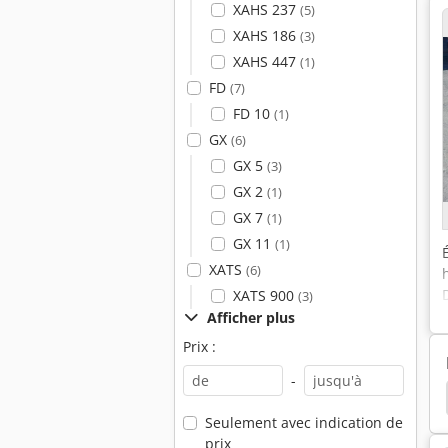
XAHS 237
(5)
XAHS 186
(3)
XAHS 447
(1)
FD
(7)
FD 10
(1)
GX
(6)
GX 5
(3)
GX 2
(1)
GX 7
(1)
GX 11
(1)
XATS
(6)
XATS 900
(3)
Afficher plus
Prix :
-
Msk-Compresseur À Vis J’ai
Compresseurs À Vis
Seulement avec indication de
prix