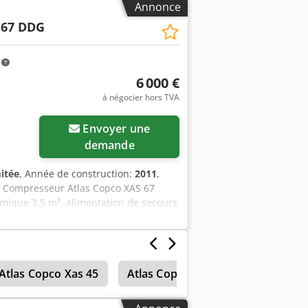
Annonce
 67 DDG
m
6 000 €
à négocier hors TVA
Envoyer une
demande
mitée
, Année de construction:
2011
,
, Compresseur Atlas Copco XAS 67
mique 3,5 m³, alimentation de secours
e YA3062566B0165583, homologation
tivée, filtre à suie en aval SMF-MR
Atlas Copco Xas 45
Atlas Copco Xas 185
Compres