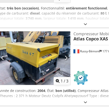
État:
très bon (occasion)
, Fonctionnalité:
entièrement fonctionnel
,
type de carburant:
diesel
, capacité du réservoir de carburant:
80 l
,
longueur totale:
3 740 mm
, largeur totale:
1 410 mm
, hauteur total
ch)
, débit volumique:
318 m³/h
, pression de service:
7 barre
, press
barre
, niveau sonore:
98 dB
, Année de construction:
2016
, heures 
Compresseur Mobi
inspection (TÜV):
04/2025
, numéro de machine/véhicule:
APP41829
Atlas Copco
XAS
sécurité selon les normes UVV
, - Capot et carrosserie en polyéthyl
frein à inertie et de stationnement avec recul automatique Cjdpfjtwz
choix, anneau d'attelage DIN pour camion ou boule d'attelage pour vo
Russy-Bémont
177
en hauteur Prochain contrôle du réservoir sous pression selon la di
2026 Si vous avez des questions, n'hésitez pas à nous contacter pe
1
/
3
Année de construction:
2004
, État:
bon (utilisé)
, Compresseur Atla
d'heures : 2 371 h Moteur Deutz Csdpfx Aheiywpzousrf Type : diese