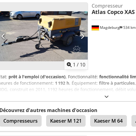
Compresseur
Atlas Copco
XAS
Magdeburg
534 k
1
/
10
État:
prêt à l'emploi (d'occasion)
, Fonctionnalité:
fonctionnalité li
heures de fonctionnement:
1 192 h
, Équipement:
filtre à particules
DDG, construit en 2011, 1192 heures de fonctionnement, débit volu
12,5 kVA, connexions 1 x 230 volts, 2 x 400 volts, numéro de séri
disponible, le fusible saute lorsque l'alimentation de secours est ac
Cedpjv Rbufefx Ahujrf
Découvrez d'autres machines d'occasion
Compresseurs
Kaeser M 121
Kaeser M 64