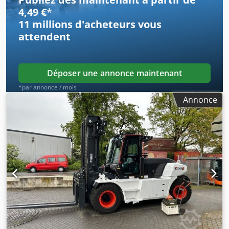
total:
4 053 kg
, 5215420 Cjdpfxezr Db He Acyoha Numéro
4,49 €
*
de série : FDA2A-5052-00236
11 millions d'acheteurs
vous
attendent
Déposer une annonce maintenant
*par annonce / mois
Annonce