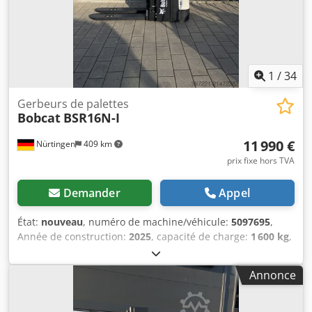
1
/
34
Gerbeurs de palettes
Bobcat
BSR16N-I
11 990 €
Nürtingen
409 km
prix fixe hors TVA
Demander
Appel
État:
nouveau
, numéro de machine/véhicule:
5097695
,
Année de construction:
2025
, capacité de charge:
1 600 kg
,
hauteur de levage:
4 620 mm
, levée libre:
1 400 mm
,
centre de gravité de la charge:
600 mm
, type de carburant:
Annonce
électrique
, type de mât:
triplex
, hauteur de construction:
2 120 mm
, tension de la batterie:
25,6 V
, longueur des
fourches:
1 150 mm
, poids total:
1 412 kg
, 5097695 Numéro