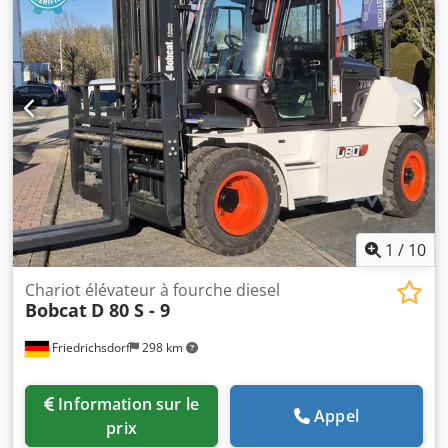
1
/
10
Chariot élévateur à fourche diesel
Bobcat
D 80 S - 9
Friedrichsdorf
298 km
Information sur le
Appel
prix