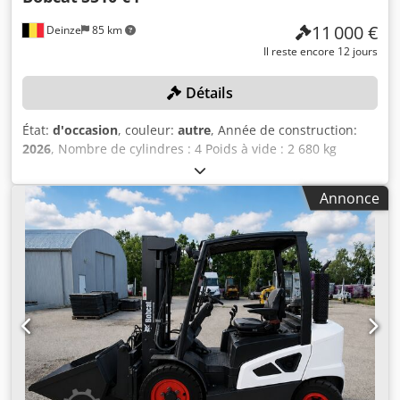
11 000 €
Deinze
85 km
Il reste encore 12 jours
Détails
État:
d'occasion
, couleur:
autre
, Année de construction:
2026
, Nombre de cylindres : 4 Poids à vide : 2 680 kg
Codozrv Ulepfx Acyoha Dimensions (L x l x H) : 337 x 172 x
197 cm Système de changement rapide : oui Poids propre :
Annonce
2 680 kg Dimensions de transport : 3 378 x 1 727 x
1 972 mm Marque et type de moteur : Kubota V2403
Puissance : 36,5 kW / 48,9 ch Cylindres : 4 Taille des
pneus : pneus avant et arrière : 30 x 10-16 Largeur de la
benne : 1 730 mm Équipement : système de changement
rapide mécanique Fonction supplémentaire : Pas de
certification ou d’enregistrement CE Pas de documentation