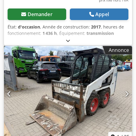
prix fixe hors TVA
Demander
Appel
État:
d'occasion
, Année de construction:
2017
, heures de
fonctionnement:
1 436 h
, Équipement:
transmission
intégrale
, Nous proposons un E85 rare, non issu d'une
location, provenant d'une petite entreprise de
Annonce
construction, équipé de la climatisation. * BRAS
TÉLESCOPIQUE avec PINCE/GRIPPE * Pelle rétro
hydraulique disponible en option, en stock avec un
supplément raisonnable. * Issu d'une petite entreprise de
construction. * Version allemande. * Seulement 1350
heures de fonctionnement. * Chenilles en caoutchouc. *
Grande révision prévue en 2025 chez BOBCAT. * Moteur
diesel de 44 kW, fabricant Yanmar. Codpfxszr Avvo Acyjha
* Raccordement pour outils supplémentaires. * Système
de fixation rapide. * Phares supplémentaires. * État très
bien entretenu. ----Nous sommes un atelier de réparation
automobile et de machines de construction, et nous vous
proposons une offre sans engagement sur nos machines.
Financement, reprise de véhicules et location-achat