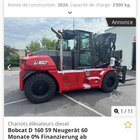
Année de construction:
2024
, capacité de charge:
2 000 kg
,
hauteur de levage:
4 730 mm
, levée libre:
1 000 mm
,
centre de gravité de la charge:
500 mm
, type de carburant:
Annonce
électrique
, type de mât:
triplex
, hauteur de construction:
2 230 mm
, longueur des fourches:
1 200 mm
, type de
moteur : Électrique, fabricant : Bobcat Chjdoxz Spwopfx
Acysa
1
/
11
Chariots élévateurs diesel
Bobcat
D 160 S9 Neugerät 60
Monate 0% Finanzierung ab