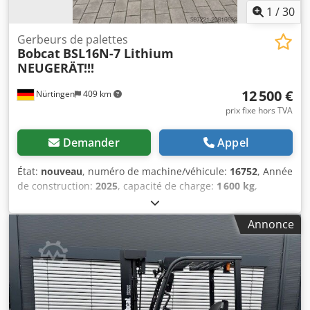
1
/
30
Gerbeurs de palettes
Bobcat
BSL16N-7 Lithium
NEUGERÄT!!!
12 500 €
Nürtingen
409 km
prix fixe hors TVA
Demander
Appel
État:
nouveau
, numéro de machine/véhicule:
16752
, Année
de construction:
2025
, capacité de charge:
1 600 kg
,
hauteur de levage:
5 520 mm
, levée libre:
1 820 mm
,
centre de gravité de la charge:
600 mm
, type de carburant:
Annonce
électrique
, type de mât:
triplex
, hauteur de construction:
2 408 mm
, tension de la batterie:
24 V
, longueur des
fourches:
1 150 mm
, taille du pneu avant:
Tandem
, taille
de pneu arrière:
, poids total:
1 222 kg
, 5041176 Numéro
de série : OBWNE-000719 Chedpfxsx Nk Hye Acyoa
Caractéristiques de la batterie : 24 volts, 150 Ah