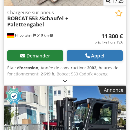
1
/
25
possibles pour tous types de véhicules.----
Chargeuse sur pneus
BOBCAT
553 /Schaufel +
Palettengabel
11 300 €
Hilpoltstein
510 km
prix fixe hors TVA
Demander
Appel
État:
d'occasion
, Année de construction:
2002
, heures de
fonctionnement:
2 619 h
, Bobcat 553 Csdpfx Acozng
Tkjyoha Cabine, godet, fourche à palettes.
Annonce