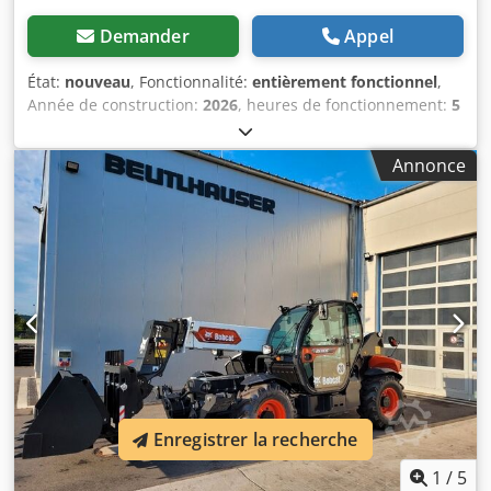
Demander
Appel
État:
nouveau
, Fonctionnalité:
entièrement fonctionnel
,
Année de construction:
2026
, heures de fonctionnement:
5
h
, capacité de charge:
1 200 kg
, hauteur de levage:
3 200
mm
, type de carburant:
électrique
, type de mât:
duplex
,
Annonce
hauteur de construction:
2 150 mm
, longueur des
fourches:
1 150 mm
, poids à vide:
585 kg
, longueur totale:
1 710 mm
, type de transmission:
Elektro
, largeur de
construction:
800 mm
, Gerbeur électrique Centre de
gravité: 600 mm Chedpfx Ajy Uz Sqocyoa Largeur des
fourches: 180 mm Épaisseur des fourches: 60 mm Type de
mât: Duplex État: Neuf État technique: Neuf Type de
bandage avant: Polyuréthane État bandage avant: 80 - 100
% Type de bandage arrière: Polyuréthane État bandage
arrière: 80 - 100 % Batterie volts: 24V Batterie Ah: 60Ah
Type de batterie: Lithium-ion Année de fabrication
batterie: 2026 État batterie: 80 - 100 % Certificat CE,
Enregistrer la recherche
Batterie lithium-ion sans entretien 24 V
1
/
5