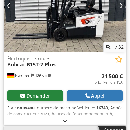
1
/
32
Électrique – 3 roues
Bobcat
B15T-7 Plus
21 500 €
Nürtingen
409 km
prix fixe hors TVA
Demander
Appel
État:
nouveau
, numéro de machine/véhicule:
16743
, Année
de construction:
2023
, heures de fonctionnement:
1 h
,
capacité de charge:
1 500 kg
, hauteur de levage:
4 750 mm
,
levée libre:
1 545 mm
, centre de gravité de la charge:
500
Annonce