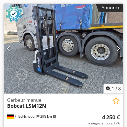
Annonce
1
/
8
Gerbeur manuel
Bobcat
LSM12N
4 250 €
Friedrichsdorf
298 km
à négocier hors TVA