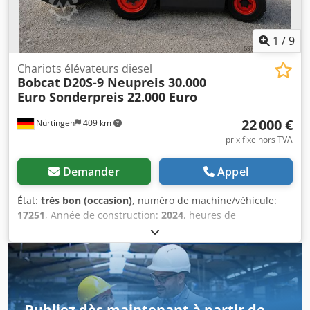
1
/
9
Chariots élévateurs diesel
Bobcat
D20S-9 Neupreis 30.000
Euro Sonderpreis 22.000 Euro
22 000 €
Nürtingen
409 km
prix fixe hors TVA
Demander
Appel
État:
très bon (occasion)
, numéro de machine/véhicule:
17251
, Année de construction:
2024
, heures de
fonctionnement:
430 h
, capacité de charge:
2 000 kg
,
hauteur de levage:
4 730 mm
, levée libre:
1 470 mm
,
centre de gravité de la charge:
500 mm
, type de carburant:
diesel
, type de mât:
triplex
, hauteur de construction:
2 190
mm
, longueur des fourches:
1 050 mm
, taille du pneu
avant:
7.00-15 5.50
, taille de pneu arrière:
6.50-10
, poids
Publiez dès maintenant à partir de