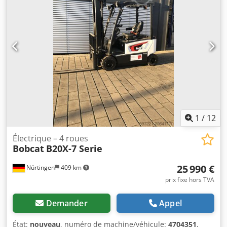
de série : OBWNQ-00000 Caractéristiques de la batterie :
25,6 V, 150 Ah Cjdpfx Asytld Tecyoha
1
/
12
Électrique – 4 roues
Bobcat
B20X-7 Serie
25 990 €
Nürtingen
409 km
prix fixe hors TVA
Demander
Appel
État:
nouveau
, numéro de machine/véhicule:
4704351
,