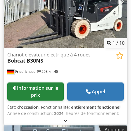
1
/
10
Chariot élévateur électrique à 4 roues
Bobcat
B30NS
Friedrichsdorf
298 km
Information sur le
Appel
prix
État:
d'occasion
, Fonctionnalité:
entièrement fonctionnel
,
Année de construction:
2024
, heures de fonctionnement:
70 h
, capacité de charge:
3 000 kg
, hauteur de levage:
4 710 mm
, levée libre:
1 475 mm
, type de carburant:
Annonce