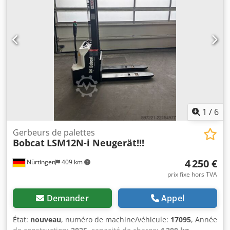
taille du pneu avant:
23X9-10
, taille de pneu arrière:
18X7-
8
, poids total:
3 552 kg
, 5141046 Chjdpfjy Hau Iex Acyoa
Numéro de série : FBA47-4880-01823 Caractéristiques de
la batterie : 48 V, 600 Ah, lithium.
1
/
6
Gerbeurs de palettes
Bobcat
LSM12N-i Neugerät!!!
4 250 €
Nürtingen
409 km
prix fixe hors TVA
Demander
Appel
État:
nouveau
, numéro de machine/véhicule:
17095
, Année