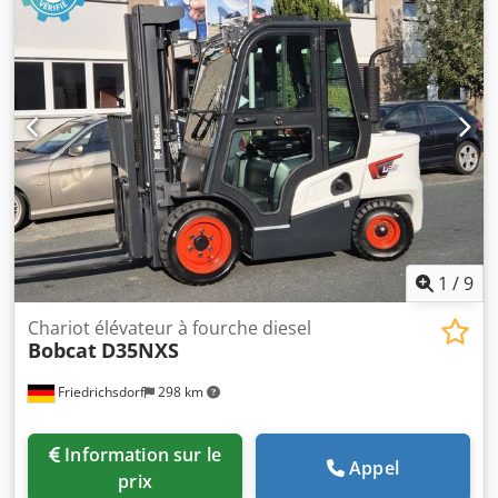
1
/
9
Chariot élévateur à fourche diesel
Bobcat
D35NXS
Friedrichsdorf
298 km
Information sur le
Appel
prix