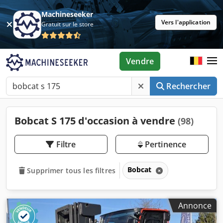
Machineseeker
Vers l'application
Gratuit sur le store
Vendre
Rechercher
Bobcat S 175 d'occasion à vendre
(98)
Filtre
Pertinence
Bobcat
Supprimer tous les filtres
Annonce