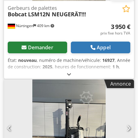
Gerbeurs de palettes
Bobcat
LSM12N NEUGERÄT!!!
3 950 €
Nürtingen
409 km
prix fixe hors TVA
Demander
Appel
État:
nouveau
, numéro de machine/véhicule:
16927
, Année
de construction:
2025
, heures de fonctionnement:
1 h
,
capacité de charge:
1 200 kg
, hauteur de levage:
3 620 mm
,
centre de gravité de la charge:
600 mm
, type de carburant:
Annonce
électrique
, type de mât:
Simplex
, hauteur de construction:
2 280 mm
, tension de la batterie:
24 V
, longueur des
fourches:
1 150 mm
, poids total:
576 kg
, 5108763 Numéro
de série : OBWNL-003130 Chsdeyv S Rmepfx Acyoa
Caractéristiques de la batterie : 24 V, 60 Ah.