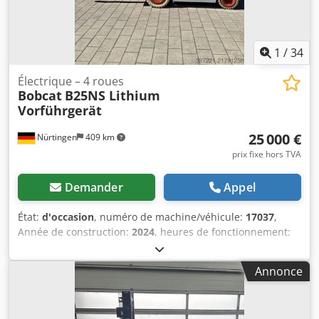
1
/
34
Électrique – 4 roues
Bobcat
B25NS Lithium
Vorführgerät
25 000 €
Nürtingen
409 km
prix fixe hors TVA
Demander
Appel
État:
d'occasion
, numéro de machine/véhicule:
17037
,
Année de construction:
2024
, heures de fonctionnement:
20 h
, capacité de charge:
2 500 kg
, hauteur de levage:
4 710 mm
, levée libre:
1 700 mm
, centre de gravité de la
Annonce
charge:
500 mm
, type de carburant:
électrique
, type de
mât:
triplex
, hauteur de construction:
2 180 mm
, tension
de la batterie:
48 V
, longueur des fourches:
1 200 mm
,