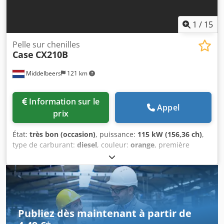
1
/
15
Pelle sur chenilles
Case
CX210B
Middelbeers
121 km
Information sur le
Appel
prix
État:
très bon (occasion)
, puissance:
115 kW (156,36 ch)
,
type de carburant:
diesel
, couleur:
orange
, première
immatriculation:
07/2013
, Année de construction:
2012
,
heures de fonctionnement:
15 109 h
, Informations
générales Année du modèle : 2012 Numéro de série :
DCH210R5NCEAH2500 Informations techniques Nombre de
cylindres : 4 Poids à vide : 22 600 kg Fonctionnel Largeur
de travail : 300 cm Marquage CE : oui État Dkedoy En
Publiez dès maintenant à partir de
Ndopfx Apcor État technique : très bon État visuel : très