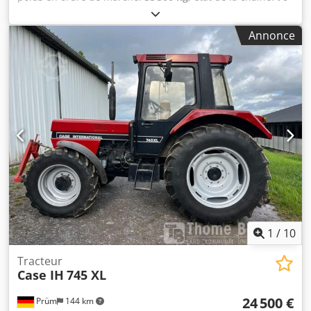
pourcentage
, Année de construction:
2006
, heures de
fonctionnement:
9 139 h
, Équipement:
climatisation
, CASE
Annonce
CX330 Année de fabrication : 2006 Heures de
fonctionnement : 9 139 heures Cabine fermée
Climatisation Radio Graissage centralisé Flèche standard
Dksdpfxszp Rm Re Apcjr Bras : 3,30 m Circuit hydraulique
complet (pour marteau, grappin, cisailles) Attache rapide
OQ80 1 godet – largeur 800 mm 1 grappin – fonctionne,
réparation nécessaire Trains de roulement en bon état,
environ 70 % Plaques de base, largeur 600 mm Moteur
Isuzu, 202 kW Conformité CE Dimensions de transport :
10,8 x 3 x 3,40 m Poids en ordre de marche : 35,5 tonnes.
1
/
10
Tracteur
Case IH
745 XL
24 500 €
Prüm
144 km