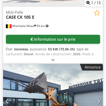
1
/
15
Midi-Pelle
CASE
CX 105 E
Moerbeke-Waas
83 km
Information sur le prix
État:
nouveau
, puissance:
53 kW (72,06 ch)
, type de
carburant:
diesel
, Année de construction:
2026
, Poids à
vide : 9 780 kg. Pour obtenir de plus amples informations,
veuillez contacter le service commercial de KEY-TEC.
Annonce
Dsdpfx Ajzrrw Ajpcjkr