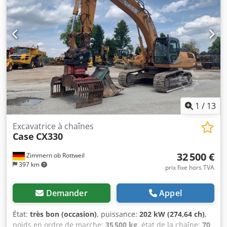
de série : FNH021FSNGHP00509 Contactez Gerrit
Apcer Transmission intégrale
Haverhoek pour obtenir de plus amples informations.
1
/
13
Excavatrice à chaînes
Case
CX330
32 500 €
Zimmern ob Rottweil
397 km
prix fixe hors TVA
Demander
Appel
État:
très bon (occasion)
, puissance:
202 kW (274,64 ch)
,
poids en ordre de marche:
35 500 kg
, état de la chaîne:
70