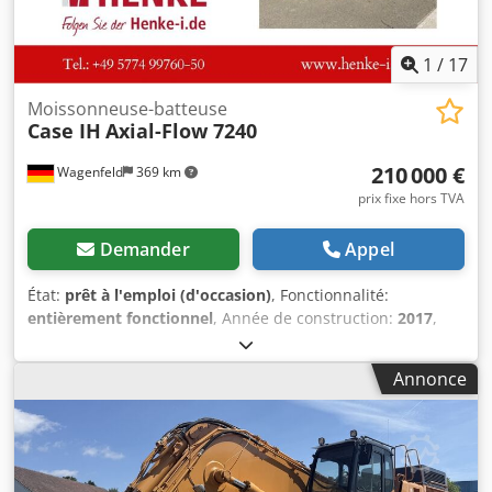
1
/
17
Moissonneuse-batteuse
Case IH
Axial-Flow 7240
210 000 €
Wagenfeld
369 km
prix fixe hors TVA
Demander
Appel
État:
prêt à l'emploi (d'occasion)
, Fonctionnalité:
entièrement fonctionnel
, Année de construction:
2017
,
heures de fonctionnement:
1 706 h
, puissance:
366 kW
(497,62 ch)
, type de carburant:
diesel
, vitesse maximale:
30
Annonce
km/h
, première immatriculation:
07/2017
, prochaine
inspection (TÜV):
07/2026
, taille de pneu arrière:
500/85
R24
, numéro de machine/véhicule:
YHG233775
,
Équipement:
attelage de remorque, cabine, climatisation,
coupe-colza, éclairage
, Pour le compte d'un ayant droit,