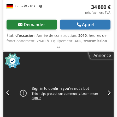
34 800 €
Bottrop
210 km
prix fixe hors TVA
Demander
Appel
État:
d'occasion
, Année de construction:
2010
, heures de
fonctionnement:
7 940 h
, Équipement:
ABS, transmission
intégrale
, Pelle mobile CASE Type : WX165 (pelle
hydraulique) Numéro d’homologation : N211 Fabricant du
Annonce
moteur : Case Dkedpfx Aezripcspcjr Puissance du moteur :
105 kW Heures de fonctionnement : 7 940 h Poids total
autorisé : 18 000 kg Longueur de transport : 8,19 m
Largeur de transport : 1,91 m Hauteur de transport :
2,89 m Couleur : jaune - Commande par joystick - Lame de
terrassement - Caméra Nous serons également heureux
de vous aider dans le domaine du financement/leasing
grâce à nos partenaires. Toutes les informations sont
données sans garantie. Erreurs et ventes intermédiaires
réservées.