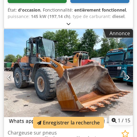
État:
d'occasion
, Fonctionnalité:
entièrement fonctionnel
,
puissance:
145 kW (197,14 ch)
, type de carburant:
diesel
,
couleur:
or
, poids en ordre de marche:
18 000 kg
, Année
de construction:
2000
, heures de fonctionnement:
8 000 h
,
Annonce
Équipement:
cabine, climatisation, système de graissage
centralisé
, Chargeuse sur pneus Case 821C Dkjdpfsy Uxt
Ssx Apcor Année de fabrication : 2000 8 000 heures 145 kW
env. 18 000 kg Climatisation Graissage centralisé Pneus
23,5R25
1
/
15
Enregistrer la recherche
Chargeuse sur pneus