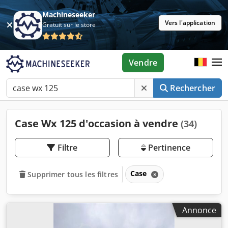
Machineseeker
Vers l'application
Gratuit sur le store
Vendre
Rechercher
Case Wx 125 d'occasion à vendre
(34)
Filtre
Pertinence
Case
Supprimer tous les filtres
Annonce