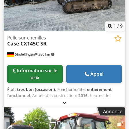
Pompe haute pression : 2 x HPP Capacité haute pression :
122 l/min - 130 bar Pompe à vide : Samson Télécommande
: ?
1
/
9
Pelle sur chenilles
Case
CX145C SR
Sindelfingen
380 km
Information sur le
Appel
prix
État:
très bon (occasion)
, Fonctionnalité:
entièrement
fonctionnel
, Année de construction:
2016
, heures de
fonctionnement:
11 500 h
, * 11 500 heures de
fonctionnement * Poids en ordre de marche : 15 700 kg *
Annonce
Puissance moteur : 77 kW * Semelles Roadliner Dodpfxsy
Rm H Ee Apcskr * Attache rapide hydraulique *
Climatisation