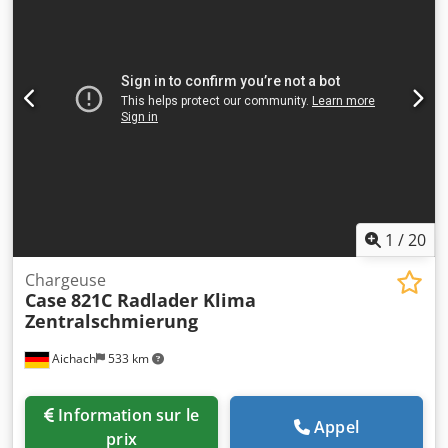
1
/
20
Chargeuse
Case
821C Radlader Klima
Zentralschmierung
Aichach
533 km
Information sur le
Appel
prix