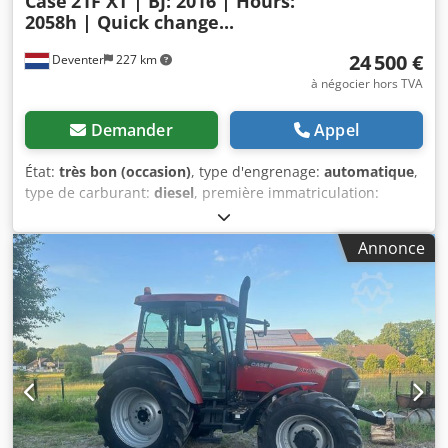
Case
21F XT | BJ: 2016 | Hours:
2058h | Quick change...
24 500 €
Deventer
227 km
à négocier hors TVA
Demander
Appel
État:
très bon (occasion)
, type d'engrenage:
automatique
,
type de carburant:
diesel
, première immatriculation:
06/2016
, Année de construction:
2016
, heures de
fonctionnement:
2 058 h
, Équipement:
cabine
, = Options et
Annonce
accessoires supplémentaires = - Cabine fermée -
Radio/lecteur CD = Remarques = Chargeuse sur pneus
CASE 21F XT, année de fabrication 2016, avec seulement 2
058 heures de fonctionnement. Cette chargeuse sur pneus
compacte et performante est d'origine allemande et se
trouve dans un état entretenu et bien maintenu. La
machine est immédiatement opérationnelle et convient
parfaitement aux travaux de terrassement, à l'agriculture,
au recyclage, aux travaux de pavage et aux travaux
agricoles. La machine est équipée d'un système de