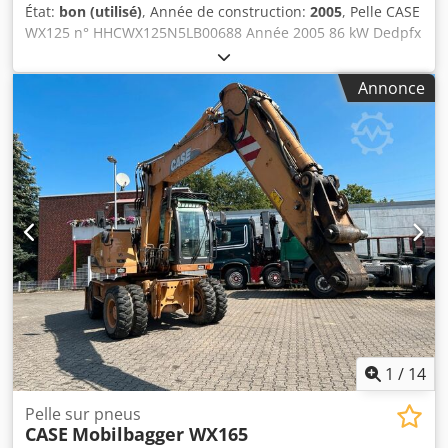
État:
bon (utilisé)
, Année de construction:
2005
, Pelle CASE
WX125 n° HHCWX125N5LB00688 Année 2005 86 kW Dedpfx
Apsx Atliocskr 9786 h un seul godet poids : 13 t Sans
documents
Annonce
1
/
14
Pelle sur pneus
CASE
Mobilbagger WX165