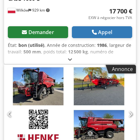
17 700 €
Wilków
929 km
EXW à négocier hors TVA
Demander
Appel
État:
bon (utilisé)
, Année de construction:
1986
, largeur de
travail:
500 mm
, poids total:
12 500 kg
, numéro de
machine/véhicule:
017128
, CASE IH 1660 flux axial Marque
: Case IH Modèle : 1660 Année : 1987 Heures de
Annonce
fonctionnement : 3 300 h Largeur de section : 5,00 m
Différents types d'équipements : pailleuse, pailleuse
Dedpjvr Dxpsfx Apcskr