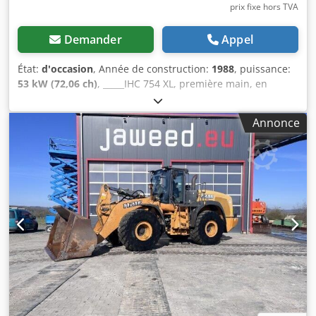
prix fixe hors TVA
Demander
Appel
État:
d'occasion
, Année de construction:
1988
, puissance:
53 kW (72,06 ch)
, _____IHC 754 XL, première main, en
excellent état. Nombre d’heures de fonctionnement :
environ 8 600. Année de fabrication : 1988. Prise de force
Annonce
avant. Arbre de prise de force avant. Boîte de vitesses à
30 km/h. Prix : 24 500,00 €, hors taxes. Lieu de stockage :
aucun. Dksdpjzdmutefx Apcor