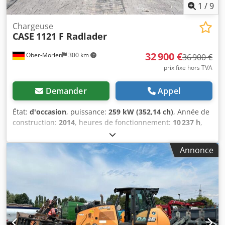
1
/
9
Chargeuse
CASE
1121 F Radlader
32 900 €
Ober-Mörlen
300 km
36 900 €
prix fixe hors TVA
Demander
Appel
État:
d'occasion
, puissance:
259 kW (352,14 ch)
, Année de
construction:
2014
, heures de fonctionnement:
10 237 h
,
Poids à vide : 27 024 kg Veuillez contacter Emal Jaweed
pour plus d’informations. Chargeuse sur pneus / Wheel
Annonce
Loader, Case 1121F, année 2014, heures de
fonctionnement : 10 237 h, longueur : 8 960 mm, largeur :
2 990 mm, hauteur : 3 570 mm, poids total autorisé :
27 024 kg, moteur : Case, puissance moteur : 239 kW,
climatisation, balance intégrée, hydraulique auxiliaire,
caméra de recul, graissage automatique, dimensions du
godet : longueur : 1 800 mm, largeur : 3 000 mm, hauteur :