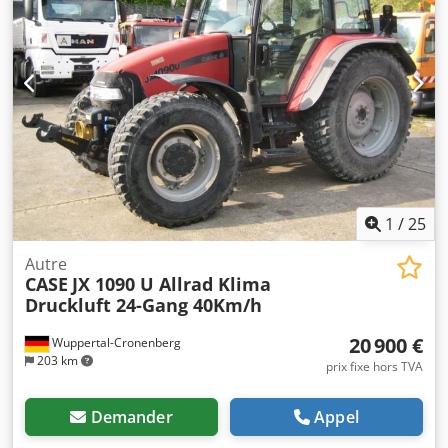
1
/
25
Autre
CASE
JX 1090 U Allrad Klima
Druckluft 24-Gang 40Km/h
20 900 €
Wuppertal-Cronenberg
203 km
prix fixe hors TVA
Demander
Appel