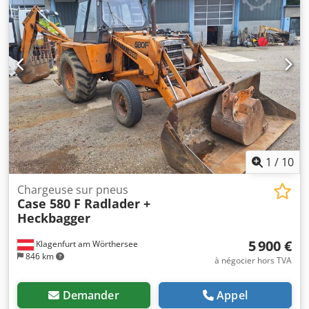
épaisseurs de couvertures. Sa construction robuste en
fonte assure une grande précision et une durabilité à long
terme. Caractéristiques techniques : Fabricant : Karl
Tränklein Type : Case Bender / machine de formage de dos
Largeur de travail : environ 600 mm Réglage de la pression
des rouleaux Construction stable en fonte Entraînement
électrique Table de travail État : d’occasion Applications :
production de livres à couverture rigide, Dsdpfxoziwnbo
Apcekr ateliers de reliure, imprimeries, entreprises d’arts
graphiques, production d’albums, de catalogues et de
couvertures.
1
/
10
Chargeuse sur pneus
Case 580 F Radlader +
Heckbagger
5 900 €
Klagenfurt am Wörthersee
846 km
à négocier hors TVA
Demander
Appel