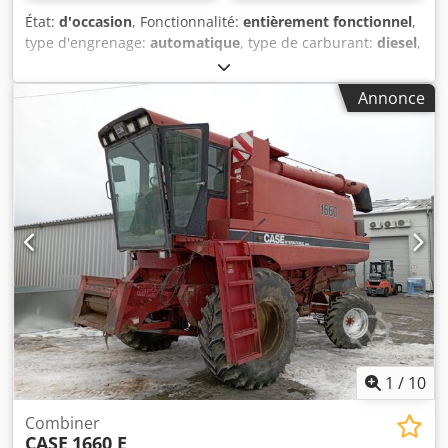
État:
d'occasion
, Fonctionnalité:
entièrement fonctionnel
,
type d'engrenage:
automatique
, type de carburant:
diesel
,
poids en ordre de marche:
7 500 kg
, configuration
d'essieux:
4x2
, première immatriculation:
10/1977
, Année
Annonce
de construction:
1977
, Équipement:
hydraulique
,
Techniquement en bon état Dkodpfet S Idrsx Apcjr
1
/
10
Combiner
CASE
1660 E