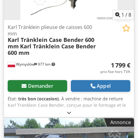
1
/
8
Karl Tränklein plieuse de caisses 600
mm
Karl Tränklein Case Bender 600
mm
Karl Tränklein Case Bender
600 mm
1 799 €
Wymysłów
977 km
prix fixe hors TVA
Demander
Appel
État:
très bon (occasion)
, À vendre : machine de reliure
Karl Tränklein Case Bender, conçue pour le formage et le
pliage des dos de couvertures de livres à couverture
rigide. Cet appareil confère aux couvertures un rayon
Annonce
approprié, ce qui leur permet de s’adapter parfaitement
au bloc du livre. La machine est équipée de rouleaux
réglables, permettant une adaptation aux différentes