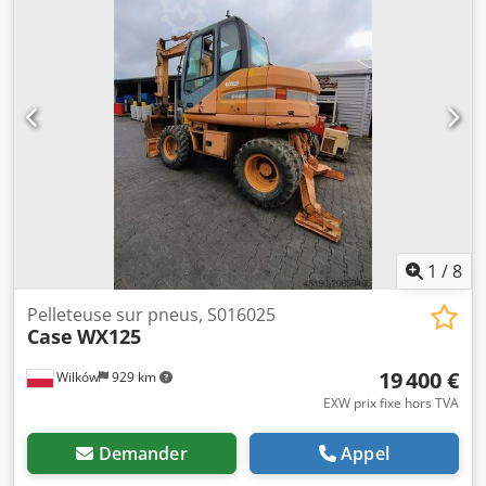
1
/
8
Pelleteuse sur pneus, S016025
Case
WX125
19 400 €
Wilków
929 km
EXW prix fixe hors TVA
Demander
Appel