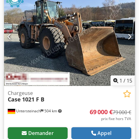
Radio - Râteau arrière avec 3 dents - Dispositifs et grilles
de protection de la cabine, côté avant - Lame de
terrassement (rabattable hydrauliquement) Nous vous
proposons également notre aide pour le financement/le
leasing, grâce à nos partenaires. Djdpfxjzhyrms Apcjkr
Toutes les informations sont données sans garantie. Sous
réserve d’erreurs et de modifications.
1
/
15
Chargeuse
Case
1021 F B
69 000 €
Untersteinach
504 km
79 000 €
prix fixe hors TVA
Demander
Appel