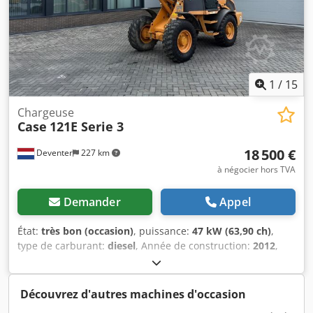
1
/
15
Chargeuse
Case
121E Serie 3
18 500 €
Deventer
227 km
à négocier hors TVA
Demander
Appel
État:
très bon (occasion)
, puissance:
47 kW (63,90 ch)
,
type de carburant:
diesel
, Année de construction:
2012
,
heures de fonctionnement:
1 060 h
, = Options et
accessoires supplémentaires = - Commande à deux
pédales - Cabine fermée = Remarques = Série CASE 121E,
Découvrez d'autres machines d'occasion
modèle 3 – Année de fabrication 2012 – 1 060 heures de