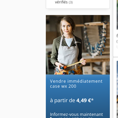
vérifiés
(3)
Vendre immédiatement
case wx 200
à partir de
4,49 €
*
Informez-vous maintenant