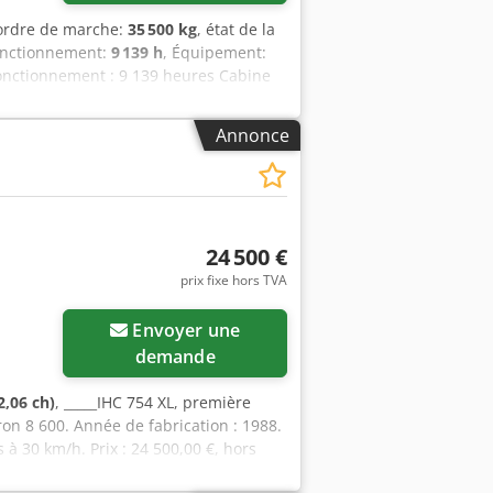
 ordre de marche:
35 500 kg
, état de la
onctionnement:
9 139 h
, Équipement:
fonctionnement : 9 139 heures Cabine
edpezp Rm Rofx Aafjkr Bras : 3,30 m
ache rapide OQ80 1 godet – largeur 800
Annonce
ent en bon état, environ 70 % Plaques
ions de transport : 10,8 x 3 x 3,40 m
24 500 €
prix fixe hors TVA
Envoyer une
demande
2,06 ch)
, _____IHC 754 XL, première
on 8 600. Année de fabrication : 1988.
 à 30 km/h. Prix : 24 500,00 €, hors