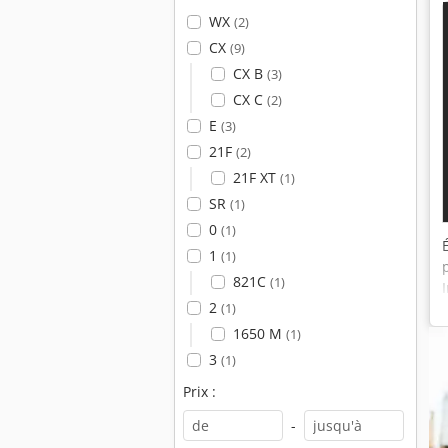
WX
(2)
CX
(9)
CX B
(3)
CX C
(2)
E
(3)
21F
(2)
21F XT
(1)
SR
(1)
0
(1)
1
(1)
821C
(1)
2
(1)
1650 M
(1)
3
(1)
Prix :
-