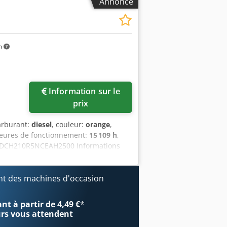
Annonce
m
Information sur le
prix
carburant:
diesel
, couleur:
orange
,
heures de fonctionnement:
15 109 h
,
 : DCH210R5NCEAH2500 Informations
nnel Largeur de travail : 300 cm
fjr État visuel : très bon Informations
arnet d'entretien complet, prêt à
t des machines d'occasion
ets : 1300 mm, 450 mm et godet de
ible en option
t à partir de 4,49 €
*
urs
vous attendent