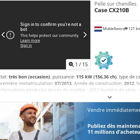
Pelle sur chenilles
Case
CX210B
Middelbeers
121 k
1
/
15
État:
très bon (occasion)
, puissance:
115 kW (156,36 ch)
, type de 
première immatriculation:
07/2013
, Année de construction:
2012
, 
Informations générales Année du modèle : 2012 Numéro de série
techniques Nombre de cylindres : 4 Poids à vide : 22 600 kg Fonctio
Marquage CE : oui État État technique : très bon Dkedjy En Ndepfx Aa
financières Prix : Sur demande Garantie Garantie : Première main, c
Vendre immédiatemen
l'emploi immédiatement ! - 80 % trains de chaînes - Inclus : 3 god
curage de fossés de 2000 mm - Système TOPCON 3D de 2021 dispon
Publiez dès maintenan
11 millions d'achete