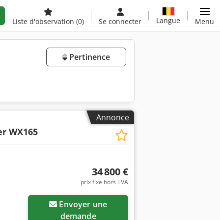
Langue
Liste d'observation
(0)
Se connecter
Menu
Pertinence
Annonce
er WX165
34 800 €
prix fixe hors TVA
Envoyer une
demande