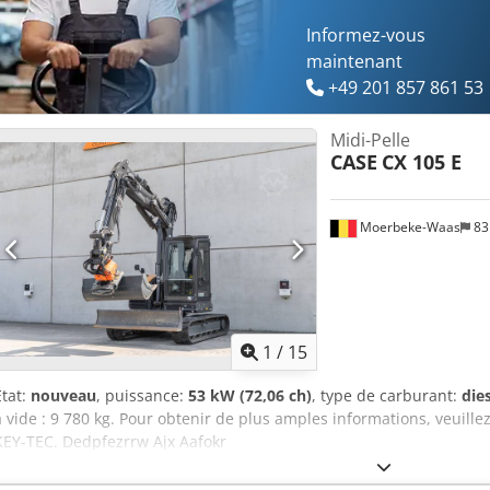
Informez-vous
maintenant
+49 201 857 861 53
Midi-Pelle
CASE
CX 105 E
Moerbeke-Waas
83
1
/
15
État:
nouveau
, puissance:
53 kW (72,06 ch)
, type de carburant:
die
à vide : 9 780 kg. Pour obtenir de plus amples informations, veuille
KEY-TEC. Dedpfezrrw Ajx Aafokr