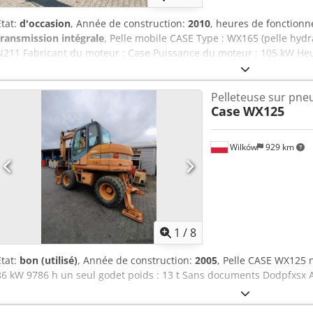
État:
d'occasion
, Année de construction:
2010
, heures de fonction
transmission intégrale
, Pelle mobile CASE Type : WX165 (pelle hyd
N211 Fabricant du moteur : Case Puissance du moteur : 105 kW Heu
total autorisé : 18 000 kg Longueur de transport : 8,19 m Largeur d
transport : 2,89 m Couleur : jaune - Commande par joystick - Lam
Pelleteuse sur pne
également heureux de vous aider dans le domaine du financement/l
Case
WX125
Dksdezripcjpfx Aafor Toutes les informations sont données sans gar
intermédiaires réservées.
Wilków
929 km
1
/
8
État:
bon (utilisé)
, Année de construction:
2005
, Pelle CASE WX12
86 kW 9786 h un seul godet poids : 13 t Sans documents Dodpfxsx At