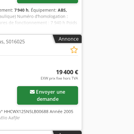
nement:
7 940 h
, Équipement:
ABS,
raulique) Numéro d’homologation :
res de fonctionnement : 7 940 h Poids
e transport : 1,91 m Hauteur de
e de terrassement - Caméra Nous serons
Annonce
us, S016025
easing grâce à nos partenaires.
antie. Erreurs et ventes
19 400 €
EXW prix fixe hors TVA
Envoyer une
demande
5 n° HHCWX125N5LB00688 Année 2005
lio Aafjkr