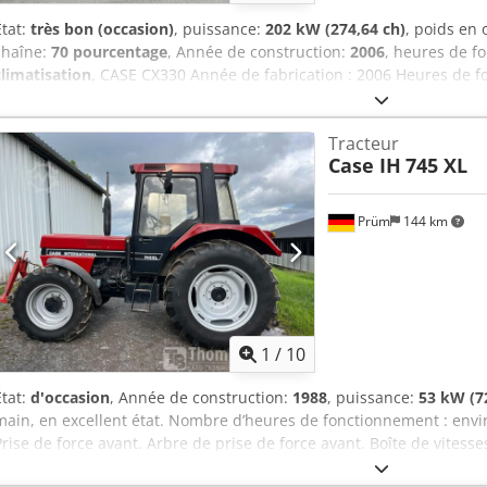
État:
très bon (occasion)
, puissance:
202 kW (274,64 ch)
, poids en
chaîne:
70 pourcentage
, Année de construction:
2006
, heures de f
climatisation
, CASE CX330 Année de fabrication : 2006 Heures de 
fermée Climatisation Radio Graissage centralisé Flèche standard D
Circuit hydraulique complet (pour marteau, grappin, cisailles) Att
Tracteur
mm 1 grappin – fonctionne, réparation nécessaire Trains de roulem
Case IH
745 XL
de base, largeur 600 mm Moteur Isuzu, 202 kW Conformité CE Dimens
Poids en ordre de marche : 35,5 tonnes.
Prüm
144 km
1
/
10
État:
d'occasion
, Année de construction:
1988
, puissance:
53 kW (7
main, en excellent état. Nombre d’heures de fonctionnement : envir
Prise de force avant. Arbre de prise de force avant. Boîte de vitesses
taxes. Lieu de stockage : aucun. Dsdpfx Ajzdmutoafskr