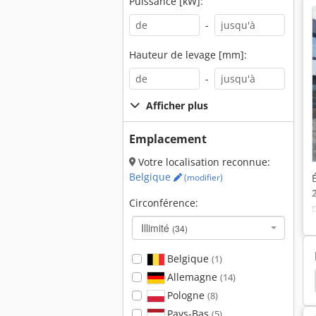
Puissance [kW]:
-
Hauteur de levage [mm]:
-
Afficher plus
Emplacement
Votre localisation reconnue:
Belgique
(modifier)
Circonférence:
Illimité
(34)
Belgique
(1)
Allemagne
(14)
cation Vous Propose
Takeuchi
Kubota Bx 2350
Pologne
(8)
Pays-Bas
(5)