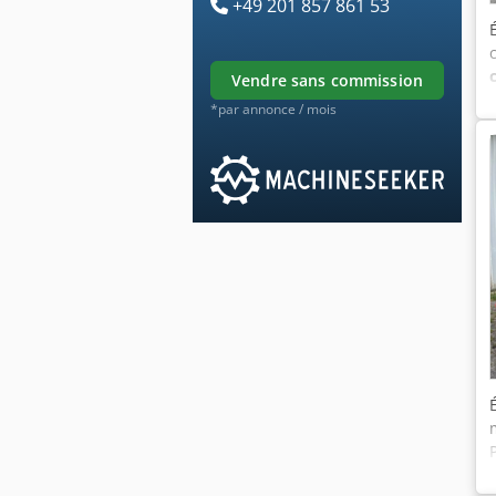
+49 201 857 861 53
vendre sans commission
*par annonce / mois