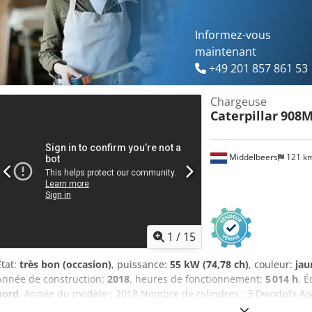
Informez-vous
maintenant
+49 201 857 861 53
Chargeuse
Caterpillar
908
Middelbeers
121 k
1
/
15
État:
très bon (occasion)
, puissance:
55 kW (74,78 ch)
, couleur:
jau
Année de construction:
2018
, heures de fonctionnement:
5 014 h
, 
bord
, Année du modèle : 2018 Nombre de cylindres : 3 Dwodpfx Ajy 
Nombre de soupapes : 3 Marquage CE : oui État technique : très bon É