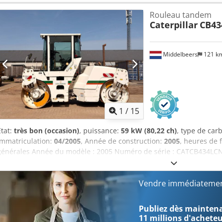
Djdpoun Rlqsfx Afijwa Prix : sur demande Informations complémenta
Rouleau tandem
veuillez contacter Ernst van Hek.
Caterpillar
CB43
Middelbeers
121 k
1
/
15
État:
très bon (occasion)
, puissance:
59 kW (80,22 ch)
, type de car
immatriculation:
04/2005
, Année de construction:
2005
, heures de
générales Année du modèle : 2005 Numéro de série : CATCB434LC
Nombre de cylindres : 4 Cylindrée moteur : 4 400 cc Transmission : 
Fonctionnel Largeur de travail : 150 cm État État technique : Très 
Aucun Informations financières Djdpfeyzz E Rjx Afiewa Prix : Sur 
Vendre immédiatemen
d'informations, veuillez contacter Ernst van Hek.
Publiez dès maintenan
11 millions d'achete