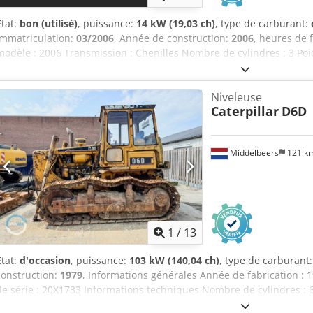
État:
bon (utilisé)
, puissance:
14 kW (19,03 ch)
, type de carburant:
immatriculation:
03/2006
, Année de construction:
2006
, heures de
modèle : 2006 Transmission : Chenilles Nombre de cylindres : 3 Poi
Afiewa État technique : bon État visuel : bon Prix : Sur demande Nu
contacter Ernst van Hek pour plus d'informations.
Niveleuse
Caterpillar
D6D
Middelbeers
121 k
1
/
13
État:
d'occasion
, puissance:
103 kW (140,04 ch)
, type de carburant
construction:
1979
, Informations générales Année de fabrication 
de série : 20X1733 Informations techniques Nombre de cylindres : 6 
14 000 kg État État général : moyen État technique : bon État visuel