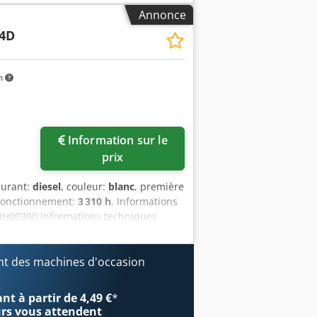
ires Pour plus d'informations,
Annonce
4D
m
Information sur le
prix
burant:
diesel
, couleur:
blanc
, première
 fonctionnement:
3 310 h
, Informations
NH00390 Informations techniques
Roues Poids à vide : 7 500 kg
bon État visuel : Très bon Dommages :
demande Autres informations Pour plus
t des machines d'occasion
t à partir de 4,49 €
*
urs
vous attendent