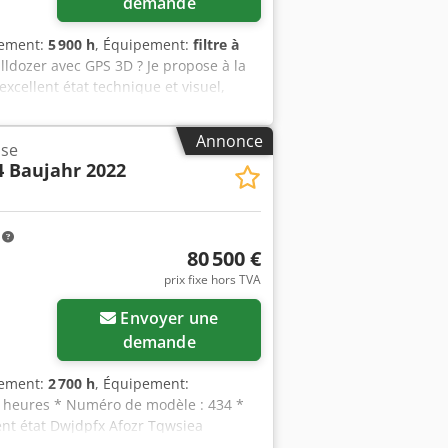
demande
nement:
5 900 h
, Équipement:
filtre à
ulldozer avec GPS 3D ? Je propose à la
excellent état technique et visuel,
Modèle : Caterpillar D6 LGP * Heures de
Puissance : performante et efficace
Annonce
use
) Équipements : * Chenilles LGP larges
4 Baujahr 2022
 climatisation * Commande joystick
el * Entretien régulièrement effectué
eusement entretenue. Aucun défaut
uction de digues, le profilage de
m
tion : Bergkamen * Visite sur rendez-
80 500 €
prix fixe hors TVA
Envoyer une
demande
nement:
2 700 h
, Équipement:
00 heures * Numéro de modèle : 434 *
lent état Dwjdpfx Afozr Tqwsiea