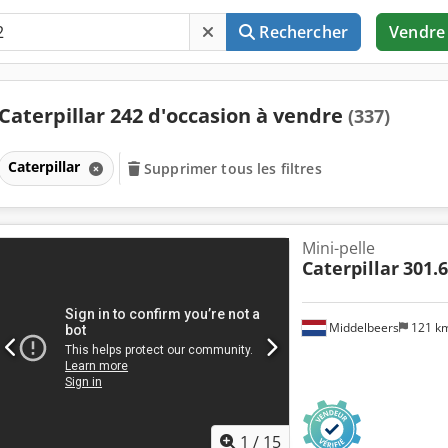
Rechercher
Vendre
Caterpillar 242 d'occasion à vendre
(337)
Caterpillar
Supprimer tous les filtres
Mini-pelle
Caterpillar
301.
Middelbeers
121 k
1
/
15