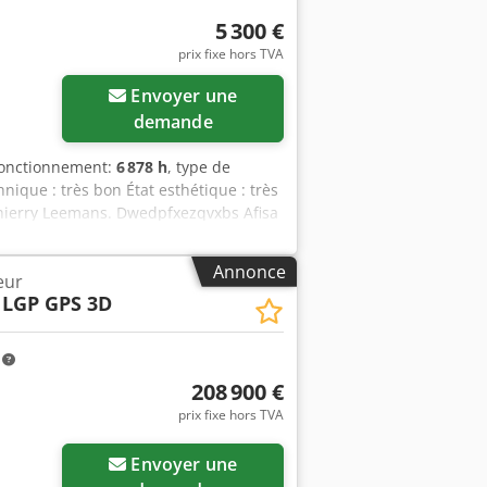
Présente des signes d’usure, le frein à
ne.
5 300 €
prix fixe hors TVA
Envoyer une
demande
fonctionnement:
6 878 h
, type de
hnique : très bon État esthétique : très
Thierry Leemans. Dwedpfxezqvxbs Afisa
Annonce
eur
 LGP GPS 3D
m
208 900 €
prix fixe hors TVA
Envoyer une