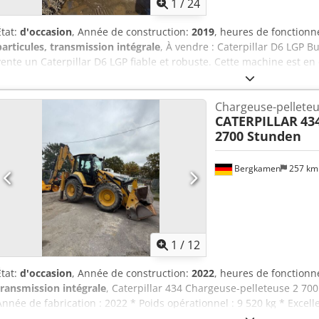
1
/
24
État:
d'occasion
, Année de construction:
2019
, heures de fonction
particules, transmission intégrale
, À vendre : Caterpillar D6 LGP B
vente un Caterpillar D6 LGP fiable et robuste. Cette machine est en 
prête à travailler immédiatement. Caractéristiques techniques : * 
fonctionnement : env. 5900 * Châssis : en bon état, opérationnel * 
Chargeuse-pellete
Dwedpfx Afjzr Tq Djiea * Poids : env. 20 tonnes (selon l'équipement
CATERPILLAR
43
pour une faible pression au sol * Cabine confort avec chauffage et
2700 Stunden
pour un travail précis * Système hydraulique entièrement fonctionn
État : La machine fonctionne parfaitement et a toujours été soign
technique connu. Idéale pour les travaux de terrassement, la constr
Bergkamen
257 k
terrain et bien d'autres applications. Visite & transport : * Localisa
vous possible * Transport pouvant être organisé
1
/
12
État:
d'occasion
, Année de construction:
2022
, heures de fonction
transmission intégrale
, Caterpillar 434 Chargeuse-pelleteuse 2 7
Année de fabrication : 2022 * Poids opérationnel : 9 520 kg * Excel