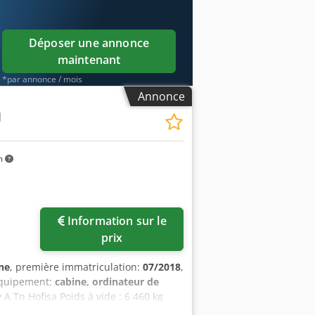
Déposer une annonce
maintenant
*par annonce / mois
Annonce
M
m
Information sur le
prix
ne
, première immatriculation:
07/2018
,
Équipement:
cabine, ordinateur de
A Tn Hofisa Poids à vide : 6 460 kg
tat visuel : très bon Prix : Sur