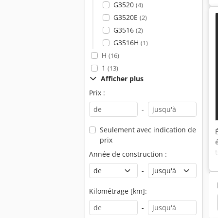
G3520
(4)
G3520E
(2)
G3516
(2)
G3516H
(1)
H
(16)
1
(13)
Afficher plus
Prix :
-
Seulement avec indication de
prix
Année de construction :
-
Kilométrage [km]:
cation Vous Propose
Takeuchi
Kubota Bx 2350
-