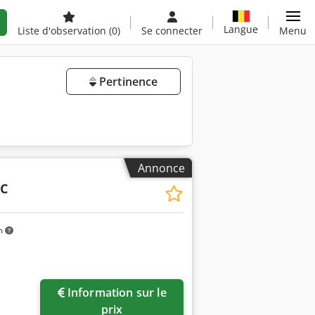
Langue
Liste d'observation
(0)
Se connecter
Menu
Pertinence
Annonce
6C
m
Information sur le
prix