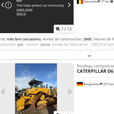
2 550 Hauteur : 3 280 Poids : 15 320 kg Dwjdpozrv Ursfx Afisa État : 
Herentals
77 km
main est défectueux, fuite d’huile sur la partie inférieure de la cabi
1
/
13
État:
très bon (occasion)
, Année de construction:
2005
, heures de 
carburant:
gaz
, couleur:
jaune
, Année de fabrication : 2005 État tec
bon Pour obtenir de plus amples informations, veuillez contacter 
Rouleau compress
CATERPILLAR
D6
Bergkamen
257 k