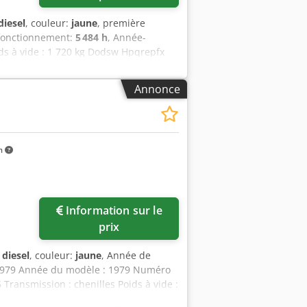
diesel
, couleur:
jaune
, première
 fonctionnement:
5 484 h
, Année-
ds à vide : 1 720 kg Dodsw Hpqrepfx
méro de série : JBB00645 Veuillez
Annonce
m
Information sur le
prix
:
diesel
, couleur:
jaune
, Année de
: 1979 Année du modèle : 1979 Numéro
Transmission : chenilles Poids à vide :
 : mauvais Informations financières