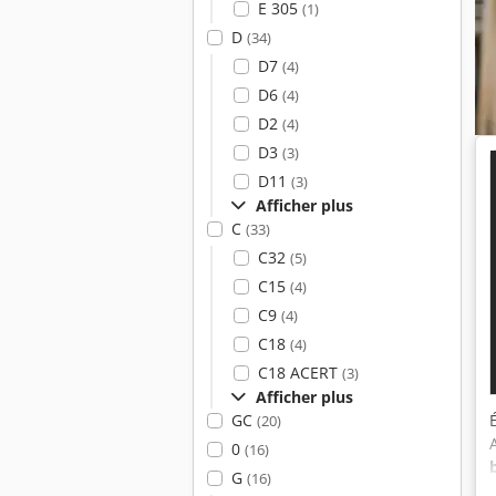
E 305
(1)
D
(34)
D7
(4)
D6
(4)
D2
(4)
D3
(3)
D11
(3)
Afficher plus
C
(33)
C32
(5)
C15
(4)
C9
(4)
C18
(4)
C18 ACERT
(3)
Afficher plus
GC
(20)
0
(16)
G
(16)