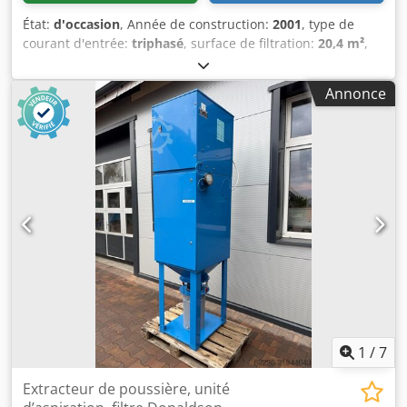
État:
d'occasion
, Année de construction:
2001
, type de
courant d'entrée:
triphasé
, surface de filtration:
20,4 m²
,
capacité d'aspiration:
3 200 m³/h
, poids total:
350 kg
,
Extracteur de brouillard d'huile pour machines CNC,
Annonce
séparateur-filtre de la marque Donaldson Torit. Appareil
conçu pour la filtration du brouillard d'huile (émulsion et
huile pure), des vapeurs et des fumées générées par
divers procédés d'usinage par enlèvement de copeaux.
Efficacité de filtration atteignant 99,97% Dwodpfeymk Udox
Adgsa Modèle : DMC-D1 Ventilateur d'une puissance de
2,2 kW, triphasé Diamètre d'entrée : 250 mm Débit : 3 200
m³/h Surface filtrante : 20,4 m² Année de fabrication : 2001
Dimensions : Hauteur – 2,90 m Largeur – 0,93 m x 0,75 m
Poids : 350 kg Référence de stock : 1111
1
/
7
Extracteur de poussière, unité