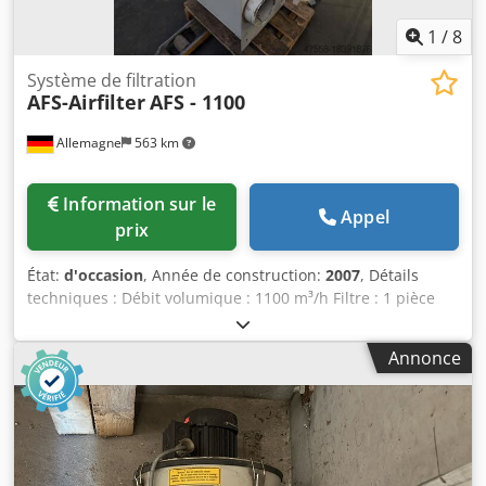
1
/
8
Système de filtration
AFS-Airfilter
AFS - 1100
Allemagne
563 km
Information sur le
Appel
prix
État:
d'occasion
, Année de construction:
2007
, Détails
techniques : Débit volumique : 1100 m³/h Filtre : 1 pièce
Surface filtrante : 350 x 400 mm Filtre : mécanique Poids
de la machine environ : 100 kg Dimensions L x l x H :
Annonce
environ 0,5 x 0,6 x 1,4 m Séparateur de brouillard d'huile -
séparateur sec avec ventilateur -Collecteur d'admission Ø
195 x 70mm -Ouverture d'évacuation d'air LxH : 440 x 150
mm Dwedsvvk Ifopfx Adgoa -Ventilateur 380 V
Fonctionnement externe *