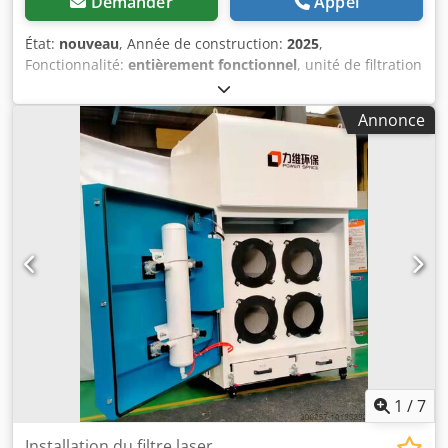
Demander
Appel
État:
nouveau
, Année de construction:
2025
,
Fonctionnalité:
entièrement fonctionnel
, unité de filtration
spéciale pour les machines laser jusqu'à la tête laser 6 KW
Dwedpfx Aotttfcedgea
Annonce
1
/
7
Installation du filtre laser