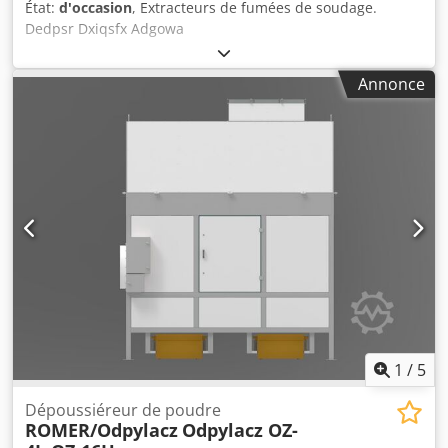
État:
d'occasion
, Extracteurs de fumées de soudage.
Dedpsr Dxiqsfx Adgowa
Annonce
1
/
5
Dépoussiéreur de poudre
ROMER/Odpylacz
Odpylacz OZ-