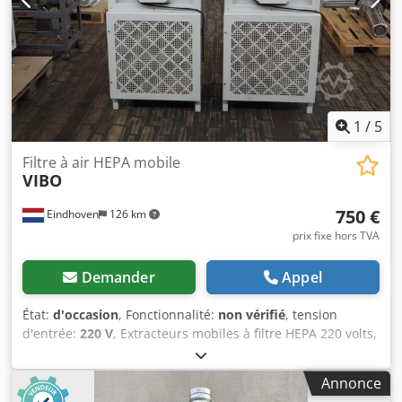
2 000 m³/h
1
/
5
Filtre à air HEPA mobile
VIBO
750 €
Eindhoven
126 km
prix fixe hors TVA
Demander
Appel
État:
d'occasion
, Fonctionnalité:
non vérifié
, tension
d'entrée:
220 V
, Extracteurs mobiles à filtre HEPA 220 volts,
50 Hz. Dwodpfx Adox Dkd Eogsa Vitesse réglable à 5
niveaux Fabricant : VIBO Dimensions extérieures : 50 x 65 x
Annonce
110 cm