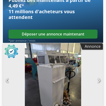
Publiez dès maintenant à partir de
l Poids : 630 kg Dimensions (L x l x H) : 1400 mm x 1200 mm
4,49 €
*
x 2490 mm
11 millions d'acheteurs
vous
attendent
Déposer une annonce maintenant
*par annonce / mois
Annonce