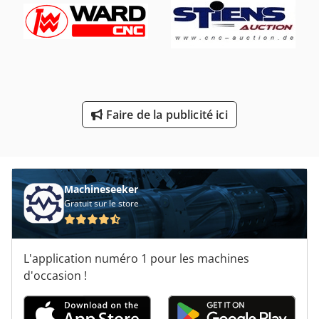
Sécheur D Air Comprimé
Sécheur D’air Sec
Séparateur D Air
Ébavureuse De Bord
Faire de la publicité ici
Évacuation De L’air
Évier De Cuisine
Machineseeker
Gratuit sur le store
L'application numéro 1 pour les machines
d'occasion !