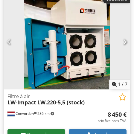
1
/
7
Filtre à air
LW-Impact
LW.220-5,5 (stock)
8 450 €
Coevorden
286 km
prix fixe hors TVA