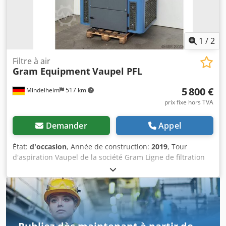
1
/
2
Filtre à air
Gram Equipment
Vaupel PFL
5 800 €
Mindelheim
517 km
prix fixe hors TVA
Demander
Appel
État:
d'occasion
, Année de construction:
2019
, Tour
d'aspiration Vaupel de la société Gram Ligne de filtration
avec ventilateur Type/Modèle : FL 52 / VE 5500 / W3 État :
Occasion Année de fabrication : 2019 Données techniques
: Nombre de cartouches filtrantes : 4 Nombre
d'électrovannes : 4 Dedpfx Aszhvvbedgjwa Surface de
filtration G102 : 52 m² Surface de filtration G105 : 84 m²
Débit d'air comprimé : 30 l/min Conteneur à poussière : 35