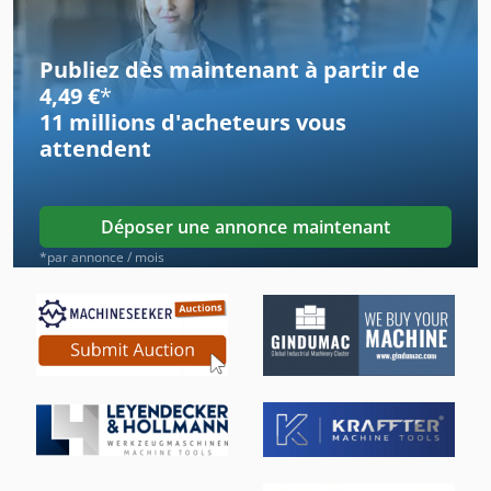
Excavateurs De Roue
Publiez dès maintenant à partir de
Extracteur De Poussière
4,49 €
*
11 millions d'acheteurs
vous
Filtre À Air
attendent
Machine De Dialyse
Machine De Décapage
Déposer une annonce maintenant
Machine De Nettoyage
*par annonce / mois
Machine De Nettoyage De Partie
Machines De Nettoyage
Secheur D Air
Système De Dépoussiérage
Système D’extraction De Poussière De Meulage