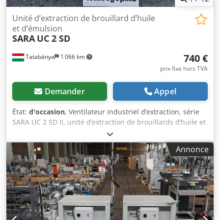
Unité d’extraction de brouillard d’huile
et d’émulsion
SARA
UC 2 SD
740 €
Tatabánya
1 066 km
prix fixe hors TVA
Demander
Appel
État:
d'occasion
, Ventilateur industriel d’extraction, série
SARA UC 2 SD II, unité d’extraction de brouillards d’huile et
d’émulsions industriels, machine d’occasion. Dimensions
générales : Largeur : 740 mm Profondeur : 550 mm
Annonce
Hauteur : 720 mm Fabricant / Distributeur : Dwsdpfxszgiakj
Adgja H. Sartorius Nachf. GmbH & Co. (Allemagne)
Modèle : SARA UC 2 SD série II Caractéristiques
techniques : Année de fabrication : 2002 Numéro de série :
02-6-338 Alimentation électrique : 3 ~ 400 V CA / 50 Hz
(triphasé) Courant nominal : 1,9 A Puissance : 0,9 kW
Vitesse du moteur : 2 750 tr/min Débit d’air : 1 000–