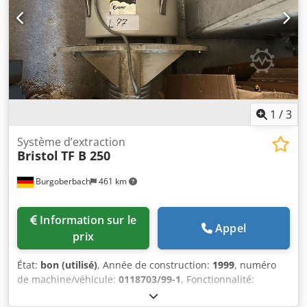
1
/
3
Système d’extraction
Bristol
TF B 250
Burgoberbach
461 km
Information sur le
Appel
prix
État:
bon (utilisé)
, Année de construction:
1999
, numéro
de machine/véhicule:
0118703/99-1
, Fonctionnalité:
entièrement fonctionnel
, puissance:
55 kW (74,78 ch)
,