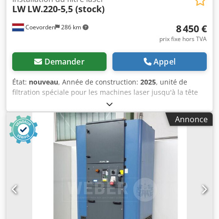
LW
LW.220-5,5 (stock)
8 450 €
Coevorden
286 km
prix fixe hors TVA
Demander
Appel
État:
nouveau
, Année de construction:
2025
, unité de
filtration spéciale pour les machines laser jusqu'à la tête
laser 6 KW Dodpfelzi Rrsx Adgswa
Annonce