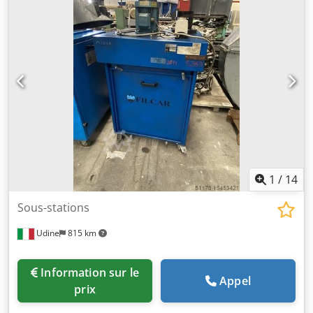
flexible ou installé sur un châssis à une seule colonne
derrière la machine. Débit d’aspiration de 1 000 à 4 000
m³/h. (suffisant également pour les machines d’usinage, de
fraisage, de ponçage ou les centres d’usinage à commande
numérique, etc., avec un volume d’espace de travail
encapsulé d’environ 30 m³).
1
/
14
Sous-stations
Udine
815 km
Information sur le
Appel
prix