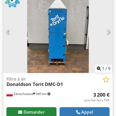
1
/
9
Filtre à air
Donaldson Torit
DMC-D1
3 200 €
Zdziechowice
980 km
prix fixe hors TVA
Demander
Appel