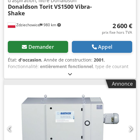
d’aspiration, filtre Donaldson
Donaldson Torit
VS1500 Vibra-
Shake
2 600 €
Zdziechowice
980 km
prix fixe hors TVA
Demander
Appel
État:
d'occasion
, Année de construction:
2001
,
Fonctionnalité:
entièrement fonctionnel
, type de courant
d'entrée:
triphasé
, surface de filtration:
16,5 m²
, capacité
d'aspiration:
2 400 m³/h
, Équipement:
Plaque signalétique
Annonce
disponible
, Extracteur de poussière, extracteur de marque
Donaldson Torit, filtre à vide, absorbeur, dépoussiéreur
pour l’aspiration des poussières métalliques, minérales,
fibres dures et pour la collecte efficace des poussières de
process. Le Donaldson Torit Vibra Shake est un extracteur
autonettoyant pour les applications occasionnelles où une
efficacité élevée de collecte est essentielle, par exemple
pour la récupération des métaux précieux. Cartouche de
filtration à deux étages pour une filtration performante des