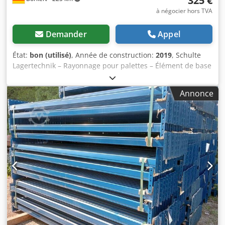
325 €
à négocier hors TVA
Demander
Appel
État:
bon (utilisé)
, Année de construction:
2019
, Schulte
Lagertechnik – Rayonnage pour palettes – Élément de base
Fabricant : Schulte Lagertechnik Type de rayonnage :
Rayonnage de base Type de poteau : S610-M18 Longueur
Annonce
totale : 2700 mm Hauteur du rayonnage : 4500 mm
Profondeur du rayonnage : 1100 mm Chjdezrlkvopfx Alcoa
Largeur utile de l’élément : 2700 mm Type de montant :
LNS-Duo 110 x 50 x 2700 mm Nombre de niveaux de
stockage : 4 (y compris l’espace au sol) Nombre d’éléments
: 3 Charge maximale par compartiment : 2580 kg Charge
maximale par élément : 8200 kg Places pour palettes : 12
Contenu de la livraison : 02 x Poteau de rayonnage pour
palettes Schulte 4500 x 1100 mm, bleu 06 x Traverse de
rayonnage pour palettes Schulte 2700 x 110 x 50 mm, 2580
kg, orange, y compris les goupilles de sécurité Votre
partenaire pour une logistique de stockage sécurisée :
Montage, démontage et inspection des rayonnages. Un