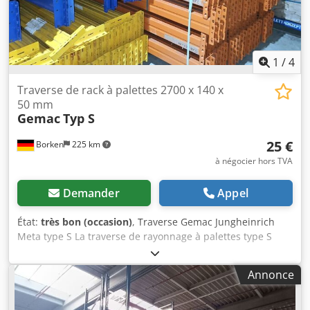
bleu 6 x Lisses 3 600 mm avec goupilles de sécurité,
charge par niveau 4 000 kg, orange Découvrez d'autres
articles - neufs et d'occasion - dans notre boutique ! Frais
de port internationaux sur demande !
1
/
4
Traverse de rack à palettes 2700 x 140 x
50 mm
Gemac
Typ S
25 €
Borken
225 km
à négocier hors TVA
Demander
Appel
État:
très bon (occasion)
, Traverse Gemac Jungheinrich
Meta type S La traverse de rayonnage à palettes type S
avec une largeur de 2700 mm permet d’accueillir trois
palettes Europe par paire de traverses. Convient comme
Annonce
pièce de rechange pour des traverses endommagées, par
exemple après une inspection de rayonnage, ou pour
l’extension d’installations de rayonnages existantes. Les