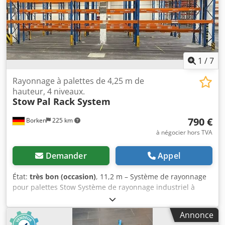
1 100 mm, charge par espace de 20 000 kg, bleu 18 x
traverses de 3 600 mm, y compris les goupilles de sécurité,
charge par compartiment de 4 000 kg, orange Vous
trouverez d’autres articles – neufs et d’occasion – dans
notre boutique ! Frais de port internationaux sur
demande !
1
/
7
Rayonnage à palettes de 4,25 m de
hauteur, 4 niveaux.
Stow
Pal Rack System
790 €
Borken
225 km
à négocier hors TVA
Demander
Appel
État:
très bon (occasion)
, 11,2 m – Système de rayonnage
pour palettes Stow Système de rayonnage industriel à
haute stabilité du fabricant haut de gamme Stow, conçu
pour le stockage sûr et conforme aux normes de palettes
Annonce
européennes lourdes. Fabricant : Stow Type : Système de