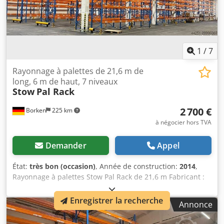
1
/
7
Rayonnage à palettes de 21,6 m de
long, 6 m de haut, 7 niveaux
Stow
Pal Rack
2 700 €
Borken
225 km
à négocier hors TVA
Demander
Appel
État:
très bon (occasion)
, Année de construction:
2014
,
Rayonnage à palettes Stow Pal Rack de 21,6 m Fabricant :
Stow Type : Système Pal Rack Longueur de rayonnage env.
25 200 mm Hauteur des montants : env. 6 000 mm
Enregistrer la recherche
Annonce
Profondeur des montants : env. 1 100 mm Type de
montant : PLFB 16P Largeur utile par travée : 3 600 mm