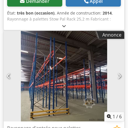
Demander
Appel
État:
très bon (occasion)
, Année de construction:
2014
,
Rayonnage à palettes Stow Pal Rack 25,2 m Fabricant :
Stow Type : Système Pal Rack Longueur du rayonnage :
env. 25 200 mm Hauteur des échelles : env. 6 000 mm
Annonce
Profondeur des échelles : env. 1 100 mm Type d’échelle :
PLFB 16P Longueur de travée utile : 3 600 mm Nombre de
travées : 7 Nombre de niveaux : 4 (6 lisses + emplacement
au sol) Type de lisse : PNB 0436 Charge maximale par
palette : 1 000 kg Charge admissible par niveau : 4 000 kg
Charge admissible par travée : 20 000 kg Chjdpfx
Aeydnfnjlcea Finition des échelles : laqué bleu (RAL 5015)
Année de fabrication : 2014/2020 Contenu de la livraison :
8 x échelles 6 000 x 1 100 mm, charge par travée 20 000 kg,
bleu 42 x lisses 3 600 mm avec goupilles de sécurité,
charge par niveau 4 000 kg, orange Plus d’articles - neufs
et d’occasion - disponibles dans notre boutique ! Frais
d’expédition internationale sur demande !
1
/
6
Rayonnage d'entrée pour palettes