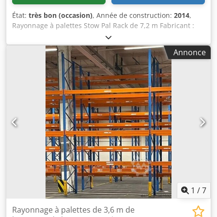
État:
très bon (occasion)
, Année de construction:
2014
,
Rayonnage à palettes Stow Pal Rack de 7,2 m Fabricant :
Stow Type : Système Pal Rack Longueur du rayonnage :
env. 7200 mm Hauteur des échelles : env. 6000 mm
Annonce
Profondeur des échelles : env. 1100 mm Type d’échelle :
PLFB 16P Largeur utile de travée : 3600 mm Nombre de
travées : 2 Nombre de niveaux : 4 (6 lisses + emplacement
au sol) Type de lisse : PNB 0436 Poids max. palette : 1000
kg Charge admissible par niveau : 4000 kg Charge
admissible par travée : 20000 kg Finition des échelles :
laqué bleu (RAL 5015) Année de fabrication : 2014/2020
Comprend : Chsdpfx Ajydnuvelcja 3 x échelles 6000 x 1100
mm, charge par travée 20000 kg, bleu 12 x lisses 3600 mm
y compris goupilles de sécurité, charge par niveau 4000 kg,
orange Découvrez d'autres articles neufs et d'occasion
dans notre boutique ! Frais de port internationaux sur
demande !
1
/
7
Rayonnage à palettes de 3,6 m de