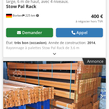
large, 6 m de haut, avec 4 niveaux.
Stow
Pal Rack
400 €
Borken
225 km
à négocier hors TVA
Demander
Appel
État:
très bon (occasion)
, Année de construction:
2014
,
Rayonnage à palettes Stow Pal Rack de 3,6 m
Chsdpfxjydnw Rj Alcja Fabricant : Stow Type : Système Pal
Rack Longueur de rayonnage : env. 3 600 mm Hauteur des
Annonce
montants : env. 6 000 mm Profondeur des montants : env.
1 100 mm Type de montant : PLFB 16P Largeur de travée
utile : 3 600 mm Nombre de travées : 1 Nombre de niveaux
: 4 (6 lisses + emplacement au sol) Type de lisse : PNB 0436
Poids maximal par palette : 1 000 kg Charge admissible par
niveau : 4 000 kg Charge admissible par travée : 20 000 kg
Finition montants : laqué bleu (RAL 5015) Année de
fabrication : 2014/2020 Contenu de la livraison : 2 x
Montants 6 000 x 1 100 mm, charge par travée 20 000 kg,