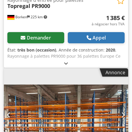
Topregal
PR9000
1 385 €
Borken
225 km
à négocier hors TVA
Demander
Appel
État:
très bon (occasion)
, Année de construction:
2020
,
Rayonnage à palettes PR9000 pour 36 palettes Europe Ce
rayonnage à palettes est certifié conforme à la norme DIN
EN 15512 pour une charge maximale de 2 200 kg par
Annonce
niveau de lisse et dispose ainsi d’une capacité de charge
totale de 9 000 kg par travée, soit une charge admissible
de 550 kg par palette. La protection anti-poussée empêche
le glissement des produits stockés en cas de disposition
parallèle des rayonnages. Fabriqué en acier massif de
haute qualité pour une robustesse maximale. Supporte
sans problème des charges élevées jusqu'à 9 000 kg par
travée. Finition de haute qualité de l'ensemble du
rayonnage à palettes. Grande capacité de stockage grâce à
ses 3 niveaux et 3 travées. Signalisation visible en bleu et