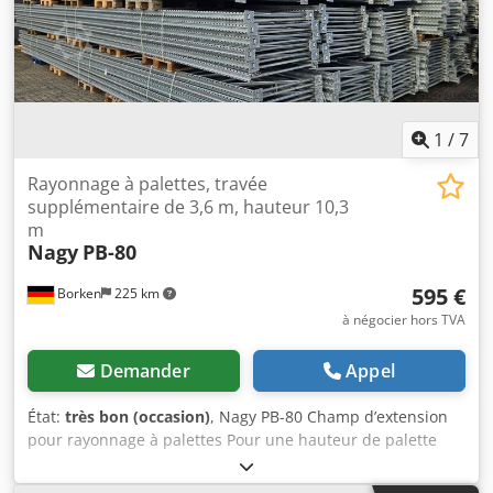
1
/
7
Rayonnage à palettes, travée
supplémentaire de 3,6 m, hauteur 10,3
m
Nagy
PB-80
595 €
Borken
225 km
à négocier hors TVA
Demander
Appel
État:
très bon (occasion)
, Nagy PB-80 Champ d’extension
pour rayonnage à palettes Pour une hauteur de palette
standard (1,20 m), vous pouvez installer 6 niveaux de
traverses sur le champ d’extension d’une hauteur de 10,3