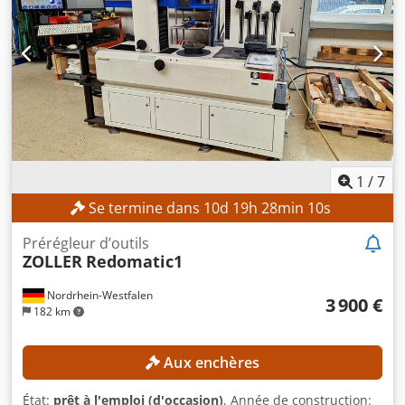
1
/
7
Se termine dans
10
d
19
h
28
min
8
s
Prérégleur d’outils
ZOLLER
Redomatic1
Nordrhein-Westfalen
3 900 €
182 km
Aux enchères
État:
prêt à l'emploi (d'occasion)
, Année de construction: