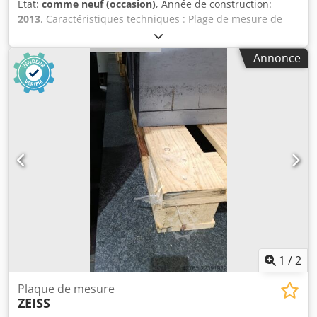
État:
comme neuf (occasion)
, Année de construction:
2013
, Caractéristiques techniques : Plage de mesure de
l’axe X : 700 mm Plage de mesure de l’axe Y : 650 mm Plage
de mesure de l’axe Z : 500 mm Dimensions de la plaque en
Annonce
granit : 1330 x 962 mm Dimensions (largeur x profondeur x
hauteur) : environ 1400 x 1200 x 2450 mm Poids : environ
800 kg Codpfezrfmwex Abxsrf État : État quasi neuf, très
peu utilisé Le vendeur ne saurait être tenu responsable
des erreurs de saisie ou de transmission des données.
L’état de la machine, tant sur le plan esthétique que
technique et en termes d’usure, est conforme à son âge ;
les machines d’occasion sont vendues sans aucune
garantie.
1
/
2
Plaque de mesure
ZEISS