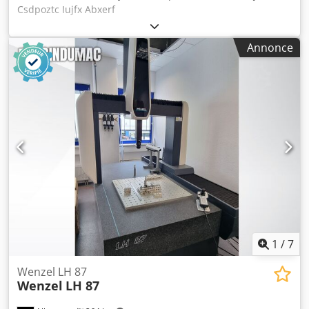
Csdpoztc Iujfx Abxerf
Annonce
1
/
7
Wenzel LH 87
Wenzel
LH 87