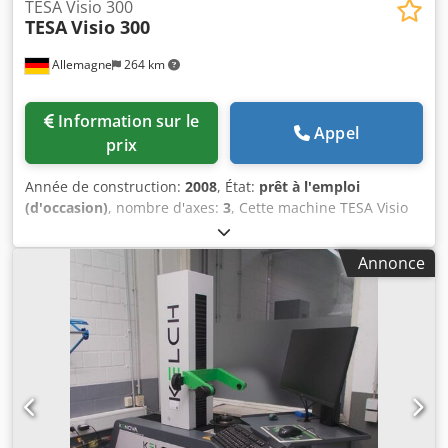
TESA Visio 300
TESA
Visio 300
Allemagne
264 km
Information sur le
Appel
prix
Année de construction:
2008
, État:
prêt à l'emploi
(d'occasion)
, nombre d'axes:
3
, Cette machine TESA Visio
300 à 3 axes a été fabriquée en 2008, mais elle est comme
neuve, n'ayant jamais été utilisée. Elle dispose d'une
Annonce
course de 300 mm sur l'axe X, de 200 mm sur l'axe Y et de
150 mm sur l'axe Z. La machine est équipée d'un étau de
précision et d'un plateau en verre, ce qui renforce ses
capacités de mesure. Si vous recherchez des capacités de
mesure optique de haute qualité, pensez à la machine
TESA Visio 300 que nous proposons à la vente. Contactez-
nous pour plus de détails. • La machine est comme neuve,
elle n'a jamais servi • Tension : 110 / 240 V • Fréquence : 50
/ 60 Hz • Logiciel : TESAVista 1.4 (logiciel d'application) •