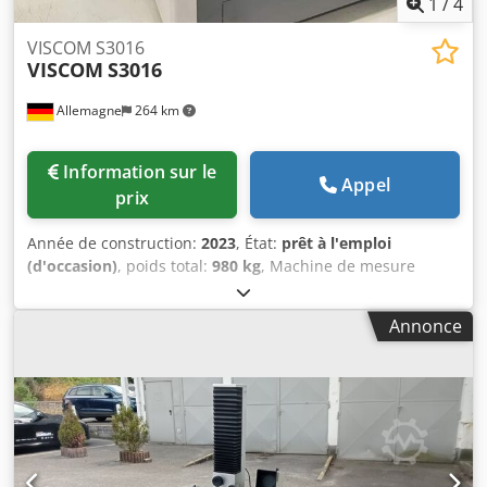
1
/
4
VISCOM S3016
VISCOM
S3016
Allemagne
264 km
Information sur le
Appel
prix
Année de construction:
2023
, État:
prêt à l'emploi
(d'occasion)
, poids total:
980 kg
, Machine de mesure
optique fabriquée en 2023. Ce modèle VISCOM S3016 offre
une capacité maximale de 430 mm x 610 mm pour les
Annonce
dimensions des circuits imprimés et est équipé d'une
alimentation sans coupure. Il est doté de 4 caméras
orthogonales et offre des capacités d'inspection haute
résolution. Si vous recherchez des capacités d'inspection
de haute qualité, pensez à la machine de mesure optique
VISCOM S3016 que nous proposons à la vente. Contactez-
nous pour plus de détails. - Fonction du système :