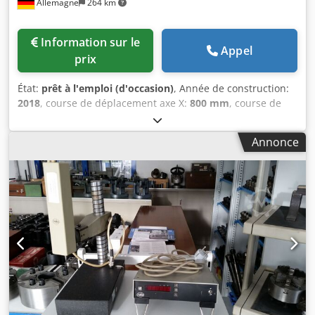
Allemagne
264 km
Information sur le
Appel
prix
État:
prêt à l'emploi (d'occasion)
, Année de construction:
2018
, course de déplacement axe X:
800 mm
, course de
l’axe Y:
1 500 mm
, course de déplacement axe Z:
700 mm
,
nombre d'axes:
3
, Cette machine de métrologie Wenzel LH
Annonce
87 à 3 axes a été fabriquée en 2018. Elle offre une plage de
mesure de 800 mm sur l'axe X, 1 500 mm sur l'axe Y et 700
mm sur l'axe Z. La machine est équipée de modules
logiciels avancés, notamment WM Quartis GEO et WM
Quartis SCAN, garantissant des capacités de mesure de
haute qualité. Si vous recherchez des capacités de mesure
de haute qualité, pensez à la machine CMM Wenzel LH 87
que nous proposons à la vente. Contactez-nous pour plus
de détails. • Logiciel : WM Quartis R2021-2 • Modèle de
l'unité de commande : WPC 2040 • Type de commande :
Type 1 • Version du logiciel de commande : 31.46 • Date du
contrôleur : • Version PMAC : 1.945 • Tête de palpage :