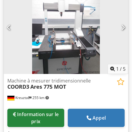
Abxorf Le vendeur décline toute responsabilité en cas
d’erreurs de saisie ou de transmission de données. L’état
de la machine, tant sur le plan esthétique que technique
et en termes d’usure, est conforme à son âge. Les
machines d’occasion sont vendues sans aucune garantie.
1
/
5
Machine à mesurer tridimensionnelle
COORD3
Ares 775 MOT
Kreuztal
255 km
Information sur le
Appel
prix