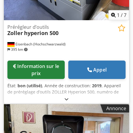
1
/
7
Prérégleur d’outils
Zoller
hyperion 500
Eisenbach (Hochschwarzwald)
395 km
Information sur le
Appel
prix
État:
bon (utilisé)
, Année de construction:
2019
, Appareil
de préréglage d’outils ZOLLER Hyperion 500, numéro de
série H500UF3-00133, année de fabrication 2019. Crjdoztc
Nrepfx Abxef
Annonce