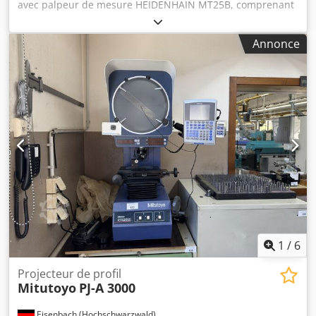
avec palpeur de mesure HEIDENHAIN MT25B, comprenant
un afficheur numérique HEIDENHAIN. Cedpfjztdbiox Abxjrf
Annonce
1
/
6
Projecteur de profil
Mitutoyo
PJ-A 3000
Eisenbach (Hochschwarzwald)