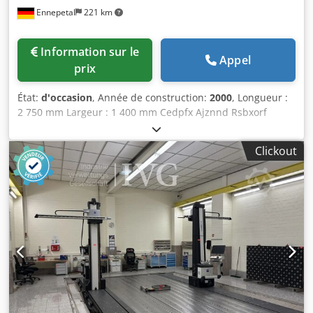
Ennepetal
221 km
Information sur le
Appel
prix
État:
d'occasion
, Année de construction:
2000
, Longueur :
2 750 mm Largeur : 1 400 mm Cedpfx Ajznnd Rsbxorf
Hauteur : 340 mm Puissance totale requise : 0 kW Poids de
la machine : environ 3 t Encombrement : environ 2 750 x
Clickout
1 400 x 340 mm Table en marbre servant de plateau de
mesure. Châssis d’une machine de mesure Zeiss.
Dimensions : 2 750 x 1 400 x 340 mm.