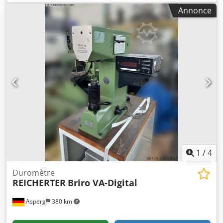
machine : environ 620 kg Encombrement :
Annonce
environ 360 x 840 x 1250 mm Version A, taille 1 Force
d’essai : 750 kN Type d’application de la force : charge par
ressort en kN Précharge : max. 300 kN Portée : 200 mm
Hauteur d’essai : 14 mm Cedpfx Aeyan Smjbxerf Tension :
380/220 V Type de courant : 50 Hz Accessoires et
équipements spéciaux : - Électronique de mesure de la
dureté Brinell-Vickers, type 2.802.007 - Protection contre
l’éblouissement pour l’appareil d’essai sur écran mat
Encombrement : 360 x 840 x 1250 mm Poids :
environ 620 kg
1
/
4
Duromètre
REICHERTER
Briro VA-Digital
Asperg
380 km