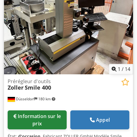
1
/
14
Prérégleur d'outils
Zoller
Smile 400
Düsseldorf
180 km
Information sur le
Appel
prix
État:
d'occasion
, Fabricant ZOLLER GmbH Modèle Smile