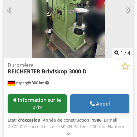
affichage numérique (1 axe)
1
/
4
Duromètre
REICHERTER
Briviskop 3000 D
Asperg
380 km
Information sur le
Appel
prix
État:
d'occasion
, Année de construction:
1986
, Brinell
2.802.007 Force d’essai : 750 kN Portée : 200 mm Hauteur
d’essai : 14 mm Contrôle : Stiefelmayer Poids de la