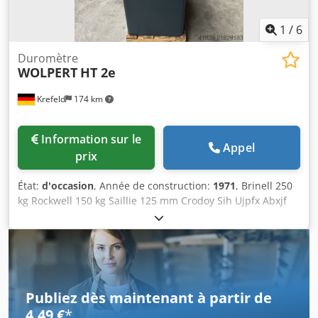
1
/
6
Duromètre
WOLPERT
HT 2e
Krefeld
174 km
Information sur le
Appel
prix
État:
d'occasion
, Année de construction:
1971
, Brinell 250
kg Rockwell 150 kg Saillie 125 mm Crodoy Sih Ujpfx Abxjf
Hauteur d’essai 200 mm Poids de la machine env. 0,07 t
Encombrement env. 650 x 530 x 1550 mm Essais selon les
méthodes Rockwell, Vickers et Brinell. Il s'agit d'un appareil
d'occasion ; vente excluant toute garantie.
Publiez dès maintenant à partir de
4,49 €
*