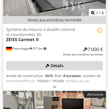
1
/
4
Vente aux enchères terminée
Système de mesure à double colonne
et coordonnées 3D
ZEISS
Carmet II
7 000 €
Petershagen
377 km
Vente aux enchères terminée
Détails
Année de construction:
2015
, État:
d'occasion
, numéro de
machine/véhicule:
192254 / 192260
, Surface au sol :
environ 10 x 6 m, plage de mesure : environ 8 x 3 m,
2 pieds de mesure, hauteur : environ 350 cm, calibré :
Annonce
04/2024, divers outils de mesure, avec accessoires. Crjdpfx
Abjzqy R Ijxef