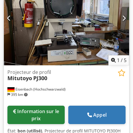
1
/
5
Projecteur de profil
Mitutoyo
PJ300
Eisenbach (Hochschwarzwald)
395 km
Information sur le
Appel
prix
État:
bon (utilisé)
, Projecteur de profil MITUTOYO PJ300H