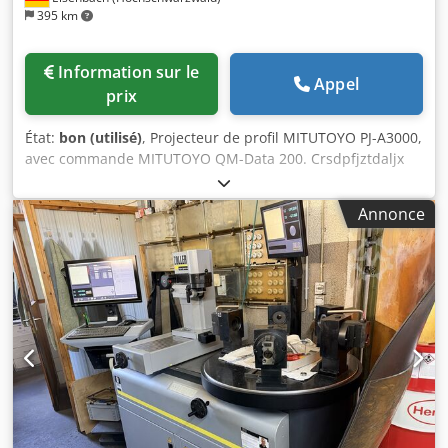
395 km
Information sur le
Appel
prix
État:
bon (utilisé)
, Projecteur de profil MITUTOYO PJ-A3000,
avec commande MITUTOYO QM-Data 200. Crsdpfjztdaljx
Abxsf
Annonce